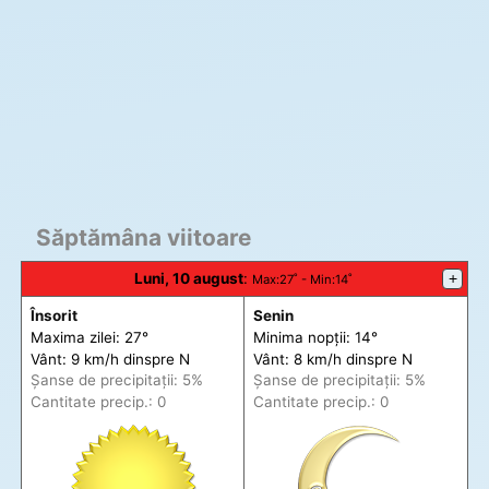
Săptămâna viitoare
Luni, 10 august
:
+
Max
:27˚ -
Min
:14˚
Însorit
Senin
Maxima zilei: 27°
Minima nopții: 14°
Vânt: 9 km/h din
spre
N
Vânt: 8 km/h din
spre
N
Șanse de precip
itații
: 5%
Șanse de precip
itații
: 5%
Cantitate precip.: 0
Cantitate precip.: 0