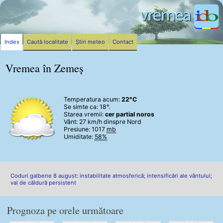
Index
Caută localitate
Știri meteo
Contact
Vremea în Zemeș
Temperatura acum:
22°C
Se simte ca: 18°.
Starea vremii:
cer partial noros
Vânt:
27 km/h
dinspre Nord
Presiune: 1017
mb
Umiditate:
58%
Coduri galbene 8 august: instabilitate atmosferică; intensificări ale vântului;
val de căldură persistent
Prognoza pe orele următoare