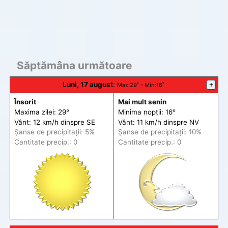
Săptămâna următoare
Luni, 17 august
:
+
Max
:29˚ -
Min
:16˚
Însorit
Mai mult senin
Maxima zilei: 29°
Minima nopții: 16°
Vânt: 12 km/h din
spre
SE
Vânt: 11 km/h din
spre
NV
Șanse de precip
itații
: 5%
Șanse de precip
itații
: 10%
Cantitate precip.: 0
Cantitate precip.: 0