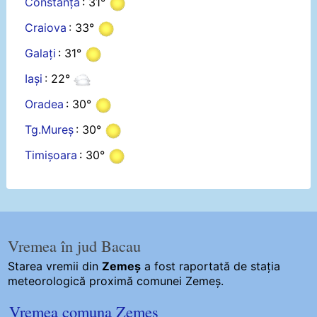
Constanța
: 31°
Craiova
: 33°
Galați
: 31°
Iași
: 22°
Oradea
: 30°
Tg.Mureș
: 30°
Timișoara
: 30°
Vremea în jud Bacau
Starea vremii din
Zemeș
a fost raportată de stația
meteorologică proximă comunei Zemeș.
Vremea comuna Zemeș