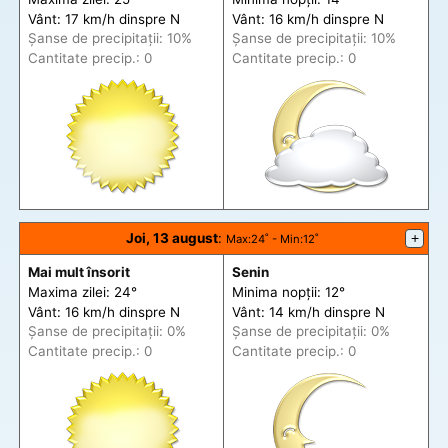
Vânt: 17 km/h din
spre
N
Vânt: 16 km/h din
spre
N
Șanse de precip
itații
: 10%
Șanse de precip
itații
: 10%
Cantitate precip.: 0
Cantitate precip.: 0
Joi, 13 august
:
+
Max
:24˚ -
Min
:12˚
Mai mult însorit
Senin
Maxima zilei: 24°
Minima nopții: 12°
Vânt: 16 km/h din
spre
N
Vânt: 14 km/h din
spre
N
Șanse de precip
itații
: 0%
Șanse de precip
itații
: 0%
Cantitate precip.: 0
Cantitate precip.: 0