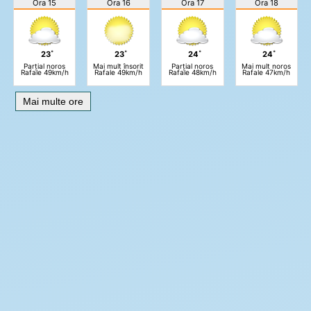
Ora 15
Ora 16
Ora 17
Ora 18
23˚
23˚
24˚
24˚
Parțial noros
Mai mult însorit
Parțial noros
Mai mult noros
Rafale 49km/h
Rafale 49km/h
Rafale 48km/h
Rafale 47km/h
Mai multe ore