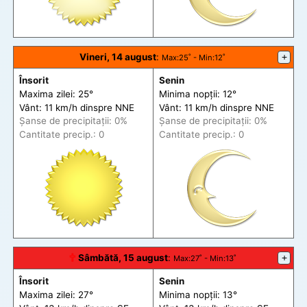
Vineri, 14 august
:
+
Max
:25˚ -
Min
:12˚
Însorit
Senin
Maxima zilei: 25°
Minima nopții: 12°
Vânt: 11 km/h din
spre
NNE
Vânt: 11 km/h din
spre
NNE
Șanse de precip
itații
: 0%
Șanse de precip
itații
: 0%
Cantitate precip.: 0
Cantitate precip.: 0
🕆
Sâmbătă, 15 august
:
+
Max
:27˚ -
Min
:13˚
Însorit
Senin
Maxima zilei: 27°
Minima nopții: 13°