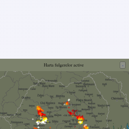
Harta fulgerelor active
-