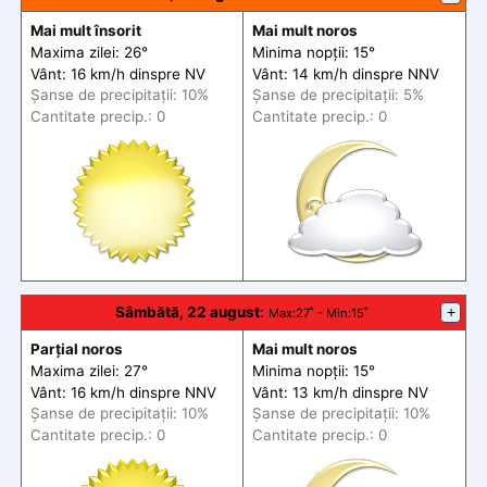
Mai mult însorit
Mai mult noros
Maxima zilei: 26°
Minima nopții: 15°
Vânt: 16 km/h din
spre
NV
Vânt: 14 km/h din
spre
NNV
Șanse de precip
itații
: 10%
Șanse de precip
itații
: 5%
Cantitate precip.: 0
Cantitate precip.: 0
Sâmbătă, 22 august
:
+
Max
:27˚ -
Min
:15˚
Parțial noros
Mai mult noros
Maxima zilei: 27°
Minima nopții: 15°
Vânt: 16 km/h din
spre
NNV
Vânt: 13 km/h din
spre
NV
Șanse de precip
itații
: 10%
Șanse de precip
itații
: 10%
Cantitate precip.: 0
Cantitate precip.: 0