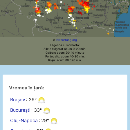
©
Blitzortung.org
Legendă culori hartă:
Alb: a fulgerat acum 0-20 min.
Galben: acum 20-40 minute
Portocaliu: acum 40-80 min.
Roșu: acum 80-120 min.
Vremea în țară:
Brașov
: 29°
București
: 33°
Cluj-Napoca
: 29°