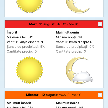
Marți, 11 august
:
+
Max
:31˚ -
Min
:19˚
Însorit
Mai mult senin
Maxima zilei: 31°
Minima nopții: 19°
Vânt: 11 km/h din
spre
N
Vânt: 16 km/h din
spre
N
Șanse de precip
itații
: 5%
Șanse de precip
itații
: 0%
Cantitate precip.: 0
Cantitate precip.: 0
Miercuri, 12 august
:
+
Max
:25˚ -
Min
:14˚
Mai mult însorit
Mai mult noros
Maxima zilei: 25°
Minima nopții: 14°