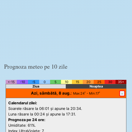
Prognoza meteo pe 10 zile
<-15
-10
-5
0
5
10
15
20
25
30
35+
Ziua
Noaptea
Azi, sâmbătă, 8 aug.
:
-
Max
:24˚ -
Min
:17˚
Calendarul zilei:
Soarele răsare la 06:01 și apune la 20:34.
Luna răsare la 00:24 și apune la 17:31.
Prognoza pe 24 ore:
Umiditate: 61%.
Index UltraViolete:
7.