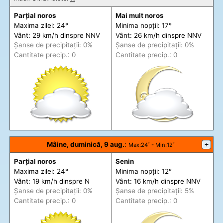
Parțial noros
Mai mult noros
Maxima zilei: 24°
Minima nopții: 17°
Vânt: 29 km/h din
spre
NNV
Vânt: 26 km/h din
spre
NNV
Șanse de precip
itații
: 0%
Șanse de precip
itații
: 0%
Cantitate precip.: 0
Cantitate precip.: 0
Mâine, duminică, 9 aug.
:
+
Max
:24˚ -
Min
:12˚
Parțial noros
Senin
Maxima zilei: 24°
Minima nopții: 12°
Vânt: 19 km/h din
spre
N
Vânt: 16 km/h din
spre
NNV
Șanse de precip
itații
: 0%
Șanse de precip
itații
: 5%
Cantitate precip.: 0
Cantitate precip.: 0