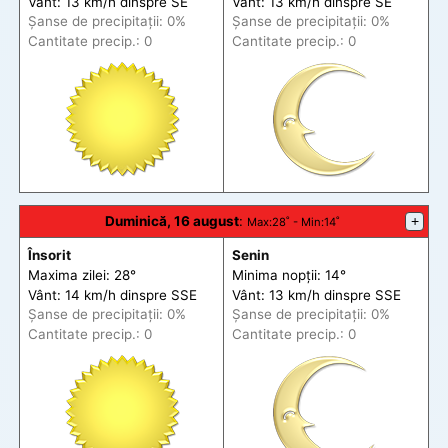
Vânt: 13 km/h din
spre
SE
Vânt: 13 km/h din
spre
SE
Șanse de precip
itații
: 0%
Șanse de precip
itații
: 0%
Cantitate precip.: 0
Cantitate precip.: 0
Duminică, 16 august
:
+
Max
:28˚ -
Min
:14˚
Însorit
Senin
Maxima zilei: 28°
Minima nopții: 14°
Vânt: 14 km/h din
spre
SSE
Vânt: 13 km/h din
spre
SSE
Șanse de precip
itații
: 0%
Șanse de precip
itații
: 0%
Cantitate precip.: 0
Cantitate precip.: 0