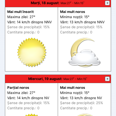
Marți, 18 august
:
+
Max
:27˚ -
Min
:15˚
Mai mult însorit
Mai mult noros
Maxima zilei: 27°
Minima nopții: 15°
Vânt: 14 km/h din
spre
NNV
Vânt: 13 km/h din
spre
NNV
Șanse de precip
itații
: 15%
Șanse de precip
itații
: 15%
Cantitate precip.: 0
Cantitate precip.: 0
Miercuri, 19 august
:
+
Max
:27˚ -
Min
:15˚
Parțial noros
Mai mult noros
Maxima zilei: 27°
Minima nopții: 15°
Vânt: 14 km/h din
spre
NV
Vânt: 13 km/h din
spre
NV
Șanse de precip
itații
: 15%
Șanse de precip
itații
: 25%
Cantitate precip.: 0
Cantitate precip.: 0