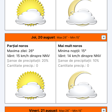
Joi, 20 august
:
+
Max
:26˚ -
Min
:15˚
Parțial noros
Mai mult noros
Maxima zilei: 26°
Minima nopții: 15°
Vânt: 15 km/h din
spre
NNV
Vânt: 14 km/h din
spre
NNV
Șanse de precip
itații
: 20%
Șanse de precip
itații
: 10%
Cantitate precip.: 0
Cantitate precip.: 0
Vineri, 21 august
:
+
Max
:26˚ -
Min
:15˚