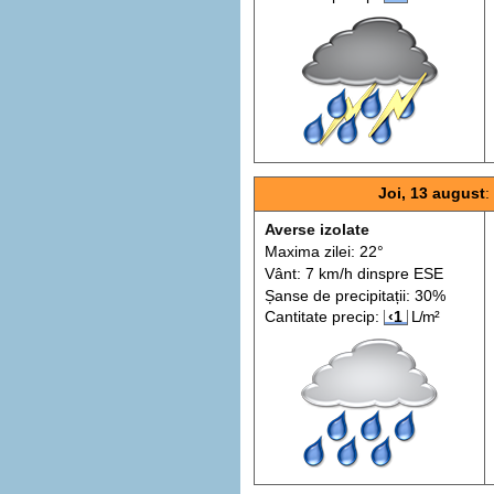
Joi, 13 august
Averse izolate
Maxima zilei: 22°
Vânt: 7 km/h din
spre
ESE
Șanse de precip
itații
: 30%
Cantitate precip:
‹1
L/m²