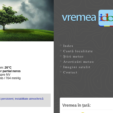
Index
Caută localitate
Știri meteo
Avertizări meteo
Imagini satelit
um:
26°C
r partial noros
Contact
spre NV
 mb / 764 mmHg
 persistent; instabilitate atmosferică
Vremea în țară: