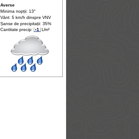
Averse
Minima nopții: 13°
Vânt: 5 km/h din
spre
VNV
Șanse de precip
itații
: 35%
Cantitate precip:
‹1
L/m²