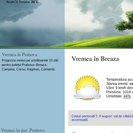
Acum în Breaza:
26˚C
Vremea în Prahova
Vremea în Breaza
Prognoza meteo pe următoarele 10 zile
pentru județul Prahova: Breaza,
Campina, Cornu, Ragman, Comarnic.
Temperatura ac
Starea vremii:
ce
Vânt:
9 km/h
din
Presiune: 1018
Umiditate:
44%
Coduri portocalii 7, 8 august: val de căldură
accentuată
Vremea în jud. Prahova