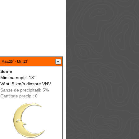
:
+
Max
:25˚ -
Min
:13˚
Senin
Minima nopții: 13°
Vânt: 5 km/h din
spre
VNV
Șanse de precip
itații
: 5%
Cantitate precip.: 0