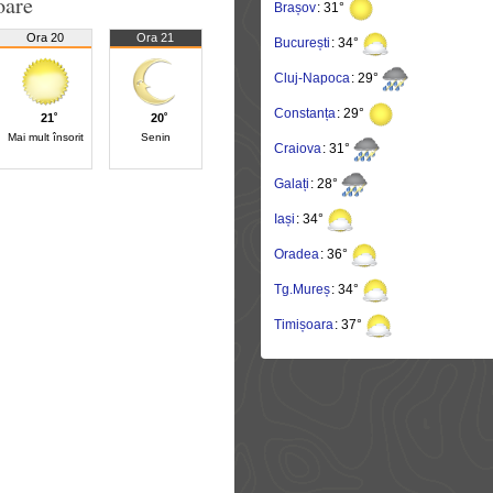
oare
Brașov
: 31°
Ora 20
Ora 21
București
: 34°
Cluj-Napoca
: 29°
Constanța
: 29°
21˚
20˚
Mai mult însorit
Senin
Craiova
: 31°
Galați
: 28°
Iași
: 34°
Oradea
: 36°
Tg.Mureș
: 34°
Timișoara
: 37°