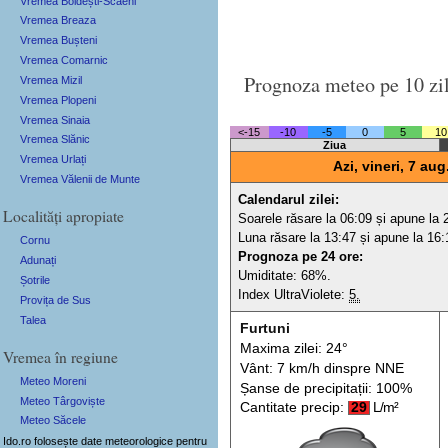
Vremea Boldești-Scăeni
Vremea Breaza
Vremea Bușteni
Vremea Comarnic
Prognoza meteo pe 10 zi
Vremea Mizil
Vremea Plopeni
Vremea Sinaia
<-15
-10
-5
0
5
10
Vremea Slănic
Ziua
Vremea Urlați
Azi, vineri, 7 aug
Vremea Vălenii de Munte
Calendarul zilei:
Localități apropiate
Soarele răsare la 06:09 și apune la 
Luna răsare la 13:47 și apune la 16:
Cornu
Prognoza pe 24 ore:
Adunați
Umiditate: 68%.
Șotrile
Index UltraViolete:
5.
Provița de Sus
Talea
Furtuni
Maxima zilei: 24°
Vremea în regiune
Vânt: 7 km/h din
spre
NNE
Meteo Moreni
Șanse de precip
itații
: 100%
Meteo Târgoviște
Cantitate precip:
29
L/m²
Meteo Săcele
Ido.ro folosește date meteorologice pentru