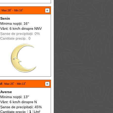
:
+
Max
:28˚ -
Min
:16˚
Senin
Minima nopții: 16°
Vânt: 6 km/h din
spre
NNV
Șanse de precip
itații
: 0%
Cantitate precip.: 0
st
:
+
Max
:25˚ -
Min
:13˚
Averse
Minima nopții: 13°
Vânt: 6 km/h din
spre
N
Șanse de precip
itații
: 45%
Cantitate precip:
1
L/m²