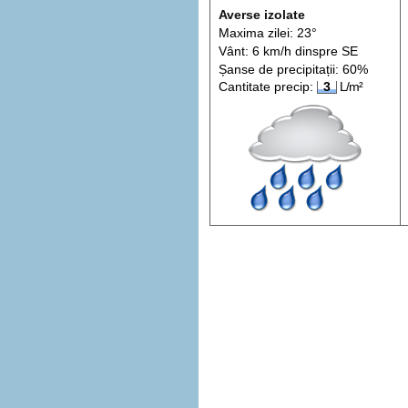
Averse izolate
Maxima zilei: 23°
Vânt: 6 km/h din
spre
SE
Șanse de precip
itații
: 60%
Cantitate precip:
3
L/m²