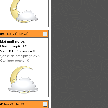
aug.
:
+
Max
:24˚ -
Min
:14˚
Mai mult noros
Minima nopții: 14°
Vânt: 8 km/h din
spre
N
Șanse de precip
itații
: 25%
Cantitate precip.: 0
st
:
+
Max
:23˚ -
Min
:13˚