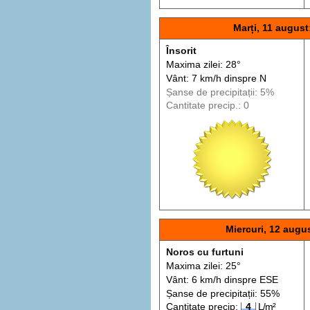
Marți, 11 august
Însorit
Maxima zilei: 28°
Vânt: 7 km/h din
spre
N
Șanse de precip
itații
: 5%
Cantitate precip.: 0
Miercuri, 12 augu
Noros cu furtuni
Maxima zilei: 25°
Vânt: 6 km/h din
spre
ESE
Șanse de precip
itații
: 55%
Cantitate precip:
4
L/m²