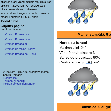
afișarea stării vremii actuale atât din surse
oficiale (A.N.M., METAR, WMO) cât și
dintr-o rețea de senzori meteo
independenți
. Prognozele se bazează pe
modelul numeric GFS, cu aport
ECMWF/ANM.
Cuprins pagină
Sari la secțiunea:
Vremea Breaza acum
Mâine, sâmbătă, 8 
Vremea Breaza pe ore
Noros cu furtuni
Vremea Breaza azi
Maxima zilei: 24°
Vremea de mâine Breaza
Vânt: 9 km/h din
spre
N
Vremea Breaza pe 15 zile
Șanse de precip
itații
: 80%
Cantitate precip:
4
L/m²
© Ido.ro™ - din 2006 prognoze meteo
pentru Romania.
Despre ido
Termeni și condiții
Politica de confidențialitate
Duminică, 9 augu