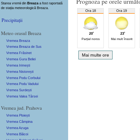
Prognoza pe orele următ
Starea vremii din
Breaza
a fost raportată
de stația meteorologică Breaza.
Ora 18
Ora 19
Precipitații
Meteo orasul Breaza
20˚
23˚
Parțial noros
Mai mult însorit
Vremea Breaza
Vremea Breaza de Sus
Vremea Frăsinet
Mai multe ore
Vremea Gura Beliei
Vremea Irimești
Vremea Nistorești
Vremea Podu Corbului
Vremea Podu Vadului
Vremea Surdești
Vremea Valea Târsei
Vremea jud. Prahova
Vremea Ploiești
Vremea Câmpina
Vremea Azuga
Vremea Băicoi