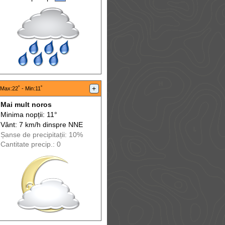
:
+
Max
:22˚ -
Min
:11˚
Mai mult noros
Minima nopții: 11°
Vânt: 7 km/h din
spre
NNE
Șanse de precip
itații
: 10%
Cantitate precip.: 0