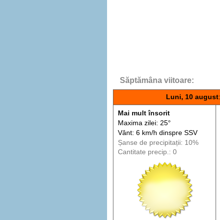
Săptămâna viitoare:
Luni, 10 august
Mai mult însorit
Maxima zilei: 25°
Vânt: 6 km/h din
spre
SSV
Șanse de precip
itații
: 10%
Cantitate precip.: 0