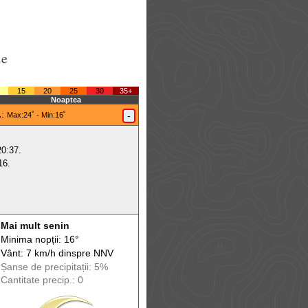
le
15
20
25
30
35+
Noaptea
.
:
-
Max
:24˚ -
Min
:16˚
20:37.
16.
Mai mult senin
Minima nopții: 16°
Vânt: 7 km/h din
spre
NNV
Șanse de precip
itații
: 5%
Cantitate precip.: 0