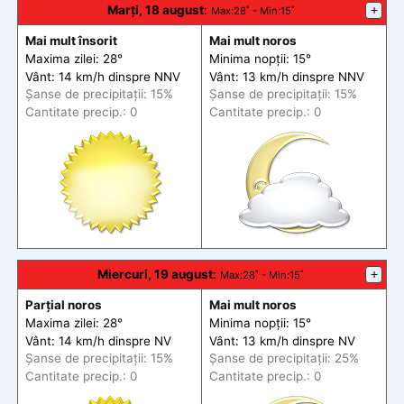
Marți, 18 august
:
+
Max
:28˚ -
Min
:15˚
Mai mult însorit
Mai mult noros
Maxima zilei: 28°
Minima nopții: 15°
Vânt: 14 km/h din
spre
NNV
Vânt: 13 km/h din
spre
NNV
Șanse de precip
itații
: 15%
Șanse de precip
itații
: 15%
Cantitate precip.: 0
Cantitate precip.: 0
Miercuri, 19 august
:
+
Max
:28˚ -
Min
:15˚
Parțial noros
Mai mult noros
Maxima zilei: 28°
Minima nopții: 15°
Vânt: 14 km/h din
spre
NV
Vânt: 13 km/h din
spre
NV
Șanse de precip
itații
: 15%
Șanse de precip
itații
: 25%
Cantitate precip.: 0
Cantitate precip.: 0