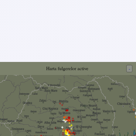
Harta fulgerelor active
-