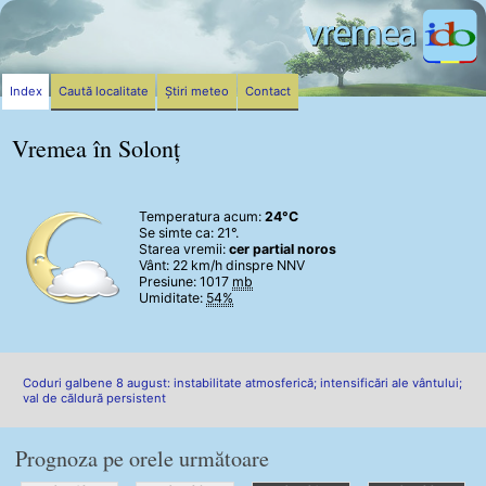
Index
Caută localitate
Știri meteo
Contact
Vremea în Solonț
Temperatura acum:
24°C
Se simte ca: 21°.
Starea vremii:
cer partial noros
Vânt:
22 km/h
dinspre NNV
Presiune: 1017
mb
Umiditate:
54%
Coduri galbene 8 august: instabilitate atmosferică; intensificări ale vântului;
val de căldură persistent
Prognoza pe orele următoare