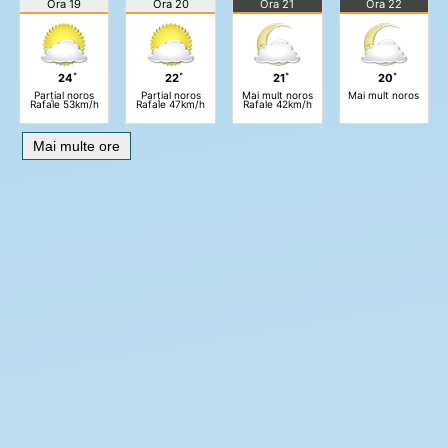
Ora 19
Ora 20
Ora 21
Ora 22
24˚
22˚
21˚
20˚
Parțial noros
Parțial noros
Mai mult noros
Mai mult noros
Rafale 53km/h
Rafale 47km/h
Rafale 42km/h
Mai multe ore