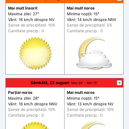
Mai mult însorit
Mai mult noros
Maxima zilei: 27°
Minima nopții: 15°
Vânt: 16 km/h din
spre
NV
Vânt: 14 km/h din
spre
NNV
Șanse de precip
itații
: 10%
Șanse de precip
itații
: 5%
Cantitate precip.: 0
Cantitate precip.: 0
Sâmbătă, 22 august
:
+
Max
:28˚ -
Min
:15˚
Parțial noros
Mai mult noros
Maxima zilei: 28°
Minima nopții: 15°
Vânt: 16 km/h din
spre
NNV
Vânt: 13 km/h din
spre
NV
Șanse de precip
itații
: 10%
Șanse de precip
itații
: 10%
Cantitate precip.: 0
Cantitate precip.: 0