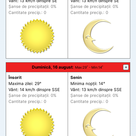
Vânt: 13 km/h din
spre
SE
Vânt: 13 km/h din
spre
SE
Șanse de precip
itații
: 0%
Șanse de precip
itații
: 0%
Cantitate precip.: 0
Cantitate precip.: 0
Duminică, 16 august
:
+
Max
:29˚ -
Min
:14˚
Însorit
Senin
Maxima zilei: 29°
Minima nopții: 14°
Vânt: 14 km/h din
spre
SSE
Vânt: 13 km/h din
spre
SSE
Șanse de precip
itații
: 0%
Șanse de precip
itații
: 0%
Cantitate precip.: 0
Cantitate precip.: 0