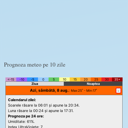
Prognoza meteo pe 10 zile
<-15
-10
-5
0
5
10
15
20
25
30
35+
Ziua
Noaptea
Azi, sâmbătă, 8 aug.
:
-
Max
:25˚ -
Min
:17˚
Calendarul zilei:
Soarele răsare la 06:01 și apune la 20:34.
Luna răsare la 00:24 și apune la 17:31.
Prognoza pe 24 ore:
Umiditate: 61%.
Index UltraViolete:
7.