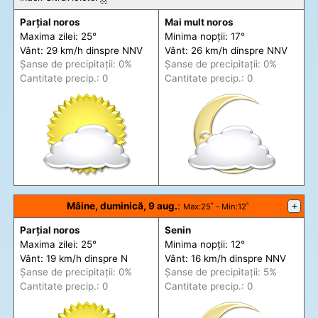
Parțial noros
Mai mult noros
Maxima zilei: 25°
Minima nopții: 17°
Vânt: 29 km/h din
spre
NNV
Vânt: 26 km/h din
spre
NNV
Șanse de precip
itații
: 0%
Șanse de precip
itații
: 0%
Cantitate precip.: 0
Cantitate precip.: 0
Mâine, duminică, 9 aug.
:
+
Max
:25˚ -
Min
:12˚
Parțial noros
Senin
Maxima zilei: 25°
Minima nopții: 12°
Vânt: 19 km/h din
spre
N
Vânt: 16 km/h din
spre
NNV
Șanse de precip
itații
: 0%
Șanse de precip
itații
: 5%
Cantitate precip.: 0
Cantitate precip.: 0