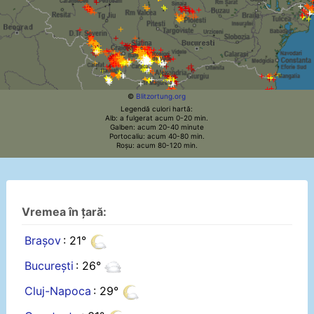
©
Blitzortung.org
Legendă culori hartă:
Alb: a fulgerat acum 0-20 min.
Galben: acum 20-40 minute
Portocaliu: acum 40-80 min.
Roșu: acum 80-120 min.
Vremea în țară:
Brașov
: 21°
București
: 26°
Cluj-Napoca
: 29°