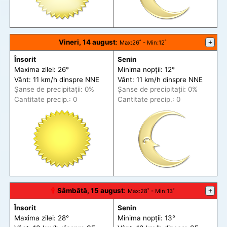
Vineri, 14 august
:
+
Max
:26˚ -
Min
:12˚
Însorit
Senin
Maxima zilei: 26°
Minima nopții: 12°
Vânt: 11 km/h din
spre
NNE
Vânt: 11 km/h din
spre
NNE
Șanse de precip
itații
: 0%
Șanse de precip
itații
: 0%
Cantitate precip.: 0
Cantitate precip.: 0
🕆
Sâmbătă, 15 august
:
+
Max
:28˚ -
Min
:13˚
Însorit
Senin
Maxima zilei: 28°
Minima nopții: 13°