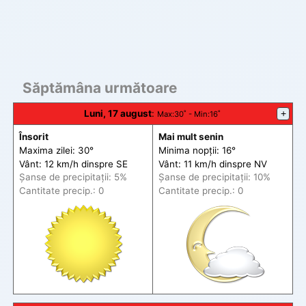
Săptămâna următoare
Luni, 17 august
:
+
Max
:30˚ -
Min
:16˚
Însorit
Mai mult senin
Maxima zilei: 30°
Minima nopții: 16°
Vânt: 12 km/h din
spre
SE
Vânt: 11 km/h din
spre
NV
Șanse de precip
itații
: 5%
Șanse de precip
itații
: 10%
Cantitate precip.: 0
Cantitate precip.: 0