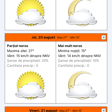
Joi, 20 august
:
+
Max
:27˚ -
Min
:15˚
Parțial noros
Mai mult noros
Maxima zilei: 27°
Minima nopții: 15°
Vânt: 15 km/h din
spre
NNV
Vânt: 14 km/h din
spre
NNV
Șanse de precip
itații
: 20%
Șanse de precip
itații
: 10%
Cantitate precip.: 0
Cantitate precip.: 0
Vineri, 21 august
:
+
Max
:27˚ -
Min
:15˚