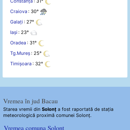
Constanța
: 31°
Craiova
: 30°
Galați
: 27°
Iași
: 23°
Oradea
: 31°
Tg.Mureș
: 25°
Timișoara
: 32°
Vremea în jud Bacau
Starea vremii din
Solonț
a fost raportată de stația
meteorologică proximă comunei Solonț.
Vremea comuna Solonț