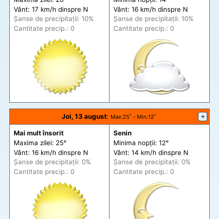
Vânt: 17 km/h din
spre
N
Vânt: 16 km/h din
spre
N
Șanse de precip
itații
: 10%
Șanse de precip
itații
: 10%
Cantitate precip.: 0
Cantitate precip.: 0
Joi, 13 august
:
+
Max
:25˚ -
Min
:12˚
Mai mult însorit
Senin
Maxima zilei: 25°
Minima nopții: 12°
Vânt: 16 km/h din
spre
N
Vânt: 14 km/h din
spre
N
Șanse de precip
itații
: 0%
Șanse de precip
itații
: 0%
Cantitate precip.: 0
Cantitate precip.: 0