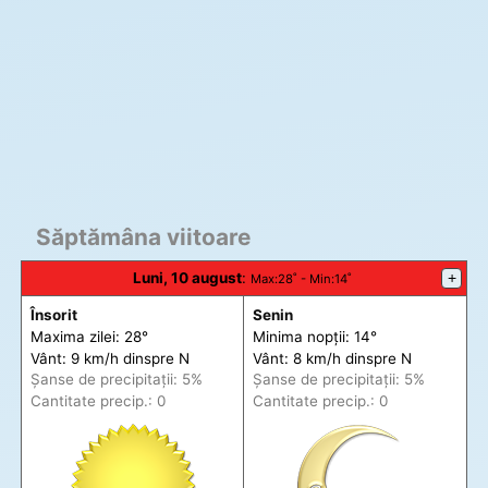
Săptămâna viitoare
Luni, 10 august
:
+
Max
:28˚ -
Min
:14˚
Însorit
Senin
Maxima zilei: 28°
Minima nopții: 14°
Vânt: 9 km/h din
spre
N
Vânt: 8 km/h din
spre
N
Șanse de precip
itații
: 5%
Șanse de precip
itații
: 5%
Cantitate precip.: 0
Cantitate precip.: 0