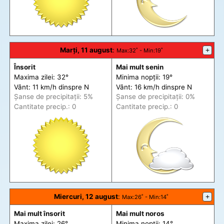
Marți, 11 august
:
+
Max
:32˚ -
Min
:19˚
Însorit
Mai mult senin
Maxima zilei: 32°
Minima nopții: 19°
Vânt: 11 km/h din
spre
N
Vânt: 16 km/h din
spre
N
Șanse de precip
itații
: 5%
Șanse de precip
itații
: 0%
Cantitate precip.: 0
Cantitate precip.: 0
Miercuri, 12 august
:
+
Max
:26˚ -
Min
:14˚
Mai mult însorit
Mai mult noros
Maxima zilei: 26°
Minima nopții: 14°