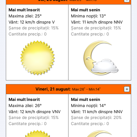
Mai mult însorit
Mai mult senin
Maxima zilei: 25°
Minima nopții: 13°
Vânt: 12 km/h din
spre
V
Vânt: 11 km/h din
spre
NNV
Șanse de precip
itații
: 15%
Șanse de precip
itații
: 15%
Cantitate precip.: 0
Cantitate precip.: 0
Vineri, 21 august
:
+
Max
:26˚ -
Min
:14˚
Mai mult însorit
Mai mult senin
Maxima zilei: 26°
Minima nopții: 14°
Vânt: 12 km/h din
spre
VNV
Vânt: 11 km/h din
spre
NNV
Șanse de precip
itații
: 15%
Șanse de precip
itații
: 20%
Cantitate precip.: 0
Cantitate precip.: 0