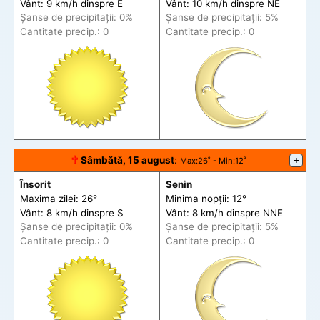
Vânt: 9 km/h din
spre
E
Vânt: 10 km/h din
spre
NE
Șanse de precip
itații
: 0%
Șanse de precip
itații
: 5%
Cantitate precip.: 0
Cantitate precip.: 0
🕆
Sâmbătă, 15 august
:
+
Max
:26˚ -
Min
:12˚
Însorit
Senin
Maxima zilei: 26°
Minima nopții: 12°
Vânt: 8 km/h din
spre
S
Vânt: 8 km/h din
spre
NNE
Șanse de precip
itații
: 0%
Șanse de precip
itații
: 5%
Cantitate precip.: 0
Cantitate precip.: 0