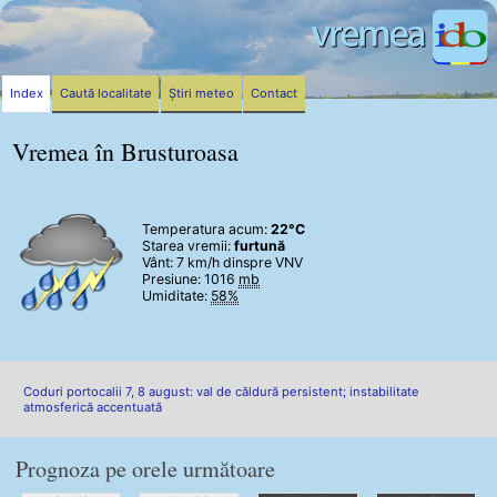
Index
Caută localitate
Știri meteo
Contact
Vremea în Brusturoasa
Temperatura acum:
22°C
Starea vremii:
furtună
Vânt:
7 km/h
dinspre VNV
Presiune: 1016
mb
Umiditate:
58%
Coduri portocalii 7, 8 august: val de căldură persistent; instabilitate
atmosferică accentuată
Prognoza pe orele următoare