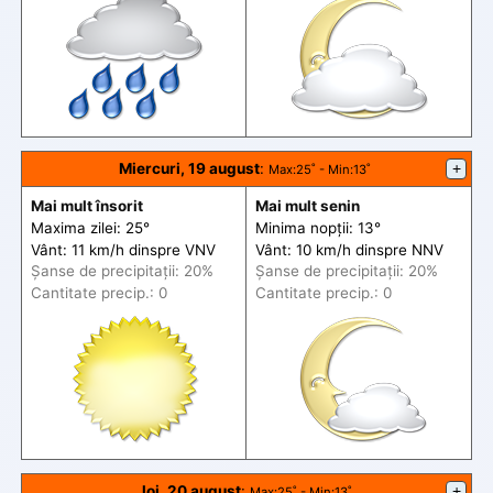
Miercuri, 19 august
:
+
Max
:25˚ -
Min
:13˚
Mai mult însorit
Mai mult senin
Maxima zilei: 25°
Minima nopții: 13°
Vânt: 11 km/h din
spre
VNV
Vânt: 10 km/h din
spre
NNV
Șanse de precip
itații
: 20%
Șanse de precip
itații
: 20%
Cantitate precip.: 0
Cantitate precip.: 0
Joi, 20 august
:
+
Max
:25˚ -
Min
:13˚