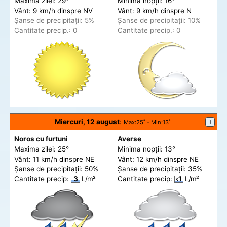
Maxima zilei: 29°
Minima nopții: 16°
Vânt: 9 km/h din
spre
NV
Vânt: 9 km/h din
spre
N
Șanse de precip
itații
: 5%
Șanse de precip
itații
: 10%
Cantitate precip.: 0
Cantitate precip.: 0
Miercuri, 12 august
:
+
Max
:25˚ -
Min
:13˚
Noros cu furtuni
Averse
Maxima zilei: 25°
Minima nopții: 13°
Vânt: 11 km/h din
spre
NE
Vânt: 12 km/h din
spre
NE
Șanse de precip
itații
: 50%
Șanse de precip
itații
: 35%
Cantitate precip:
3
L/m²
Cantitate precip:
‹1
L/m²