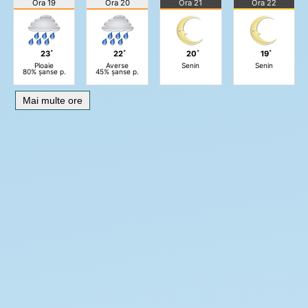
Ora 19
Ora 20
Ora 21
Ora 22
23˚
22˚
20˚
19˚
Ploaie
Averse
Senin
Senin
80% șanse p.
45% șanse p.
Mai multe ore