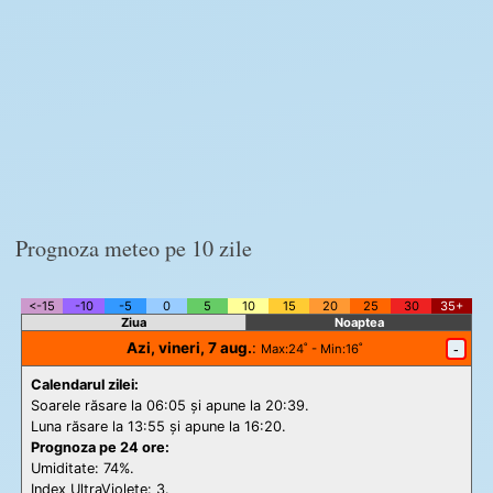
Prognoza meteo pe 10 zile
<-15
-10
-5
0
5
10
15
20
25
30
35+
Ziua
Noaptea
Azi, vineri, 7 aug.
:
-
Max
:24˚ -
Min
:16˚
Calendarul zilei:
Soarele răsare la 06:05 și apune la 20:39.
Luna răsare la 13:55 și apune la 16:20.
Prognoza pe 24 ore:
Umiditate: 74%.
Index UltraViolete:
3.