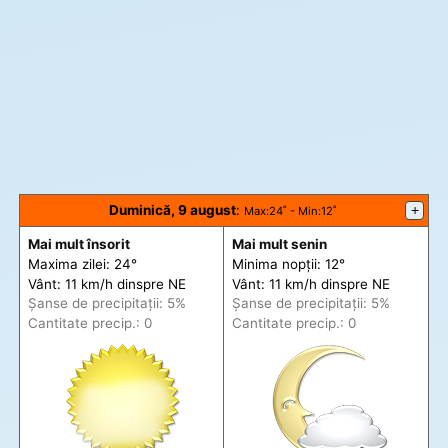
Duminică, 9 august
:
+
Max
:24˚ -
Min
:12˚
Mai mult însorit
Mai mult senin
Maxima zilei: 24°
Minima nopții: 12°
Vânt: 11 km/h din
spre
NE
Vânt: 11 km/h din
spre
NE
Șanse de precip
itații
: 5%
Șanse de precip
itații
: 5%
Cantitate precip.: 0
Cantitate precip.: 0