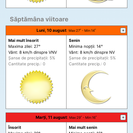
Săptămâna viitoare
Luni, 10 august
:
+
Max
:27˚ -
Min
:14˚
Mai mult însorit
Senin
Maxima zilei: 27°
Minima nopții: 14°
Vânt: 8 km/h din
spre
VNV
Vânt: 8 km/h din
spre
NV
Șanse de precip
itații
: 5%
Șanse de precip
itații
: 5%
Cantitate precip.: 0
Cantitate precip.: 0
Marți, 11 august
:
+
Max
:29˚ -
Min
:16˚
Însorit
Mai mult senin