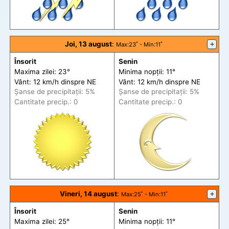
Joi, 13 august
:
+
Max
:23˚ -
Min
:11˚
Însorit
Senin
Maxima zilei: 23°
Minima nopții: 11°
Vânt: 12 km/h din
spre
NE
Vânt: 12 km/h din
spre
NE
Șanse de precip
itații
: 5%
Șanse de precip
itații
: 5%
Cantitate precip.: 0
Cantitate precip.: 0
Vineri, 14 august
:
+
Max
:25˚ -
Min
:11˚
Însorit
Senin
Maxima zilei: 25°
Minima nopții: 11°