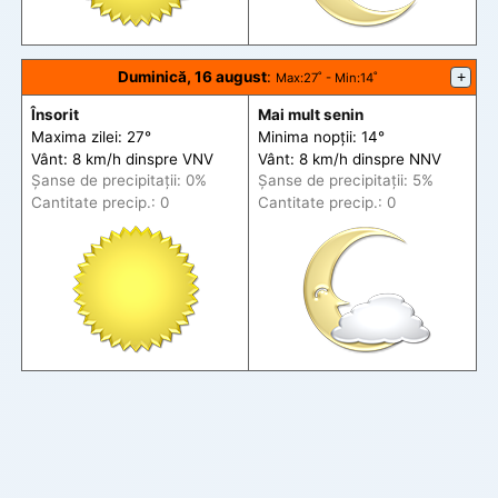
Duminică, 16 august
:
+
Max
:27˚ -
Min
:14˚
Însorit
Mai mult senin
Maxima zilei: 27°
Minima nopții: 14°
Vânt: 8 km/h din
spre
VNV
Vânt: 8 km/h din
spre
NNV
Șanse de precip
itații
: 0%
Șanse de precip
itații
: 5%
Cantitate precip.: 0
Cantitate precip.: 0