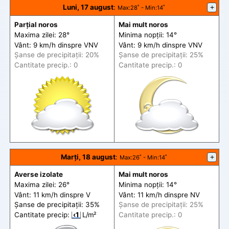
Luni, 17 august
:
+
Max
:28˚ -
Min
:14˚
Parțial noros
Mai mult noros
Maxima zilei: 28°
Minima nopții: 14°
Vânt: 9 km/h din
spre
VNV
Vânt: 9 km/h din
spre
VNV
Șanse de precip
itații
: 20%
Șanse de precip
itații
: 25%
Cantitate precip.: 0
Cantitate precip.: 0
Marți, 18 august
:
+
Max
:26˚ -
Min
:14˚
Averse izolate
Mai mult noros
Maxima zilei: 26°
Minima nopții: 14°
Vânt: 11 km/h din
spre
V
Vânt: 11 km/h din
spre
NV
Șanse de precip
itații
: 35%
Șanse de precip
itații
: 25%
Cantitate precip:
‹1
L/m²
Cantitate precip.: 0