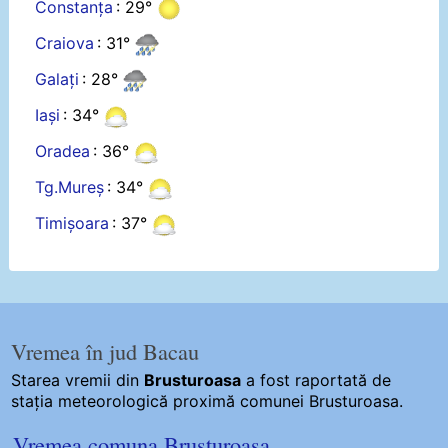
Constanța
: 29°
Craiova
: 31°
Galați
: 28°
Iași
: 34°
Oradea
: 36°
Tg.Mureș
: 34°
Timișoara
: 37°
Vremea în jud Bacau
Starea vremii din
Brusturoasa
a fost raportată de
stația meteorologică proximă comunei Brusturoasa.
Vremea comuna Brusturoasa