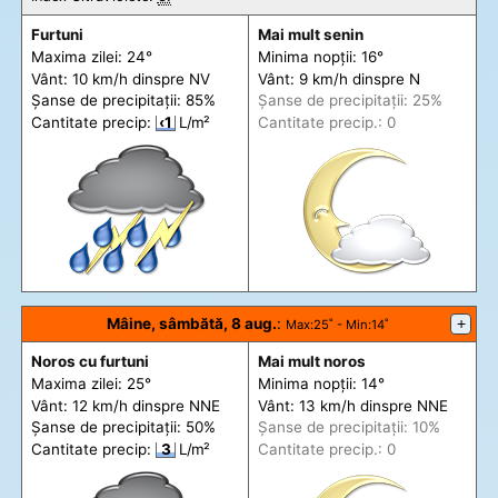
Furtuni
Mai mult senin
Maxima zilei: 24°
Minima nopții: 16°
Vânt: 10 km/h din
spre
NV
Vânt: 9 km/h din
spre
N
Șanse de precip
itații
: 85%
Șanse de precip
itații
: 25%
Cantitate precip:
‹1
L/m²
Cantitate precip.: 0
Mâine, sâmbătă, 8 aug.
:
+
Max
:25˚ -
Min
:14˚
Noros cu furtuni
Mai mult noros
Maxima zilei: 25°
Minima nopții: 14°
Vânt: 12 km/h din
spre
NNE
Vânt: 13 km/h din
spre
NNE
Șanse de precip
itații
: 50%
Șanse de precip
itații
: 10%
Cantitate precip:
3
L/m²
Cantitate precip.: 0