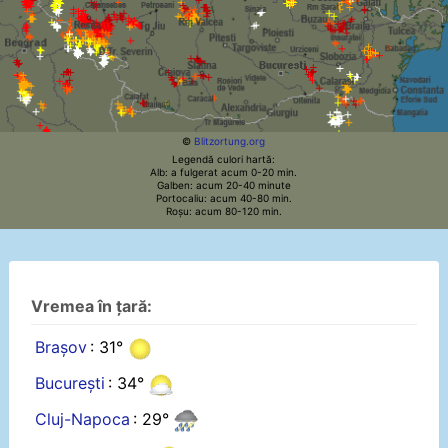
©
Blitzortung.org
Legendă culori hartă:
Alb: a fulgerat acum 0-20 min.
Galben: acum 20-40 minute
Portocaliu: acum 40-80 min.
Roșu: acum 80-120 min.
Vremea în țară:
Brașov
: 31°
București
: 34°
Cluj-Napoca
: 29°