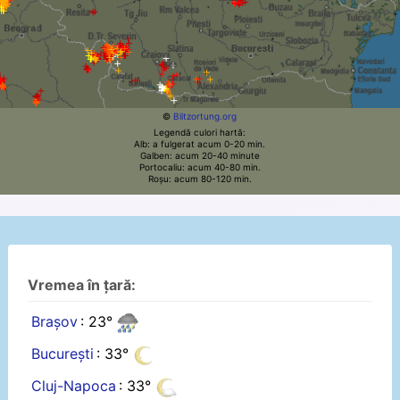
©
Blitzortung.org
Legendă culori hartă:
Alb: a fulgerat acum 0-20 min.
Galben: acum 20-40 minute
Portocaliu: acum 40-80 min.
Roșu: acum 80-120 min.
Vremea în țară:
Brașov
: 23°
București
: 33°
Cluj-Napoca
: 33°