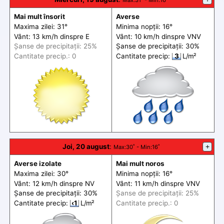
Max
:31˚ -
Min
:16˚
Mai mult însorit
Averse
Maxima zilei: 31°
Minima nopții: 16°
Vânt: 13 km/h din
spre
E
Vânt: 10 km/h din
spre
VNV
Șanse de precip
itații
: 25%
Șanse de precip
itații
: 30%
Cantitate precip.: 0
Cantitate precip:
3
L/m²
Joi, 20 august
:
+
Max
:30˚ -
Min
:16˚
Averse izolate
Mai mult noros
Maxima zilei: 30°
Minima nopții: 16°
Vânt: 12 km/h din
spre
NV
Vânt: 11 km/h din
spre
VNV
Șanse de precip
itații
: 30%
Șanse de precip
itații
: 25%
Cantitate precip:
‹1
L/m²
Cantitate precip.: 0