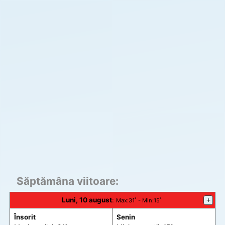
Săptămâna viitoare:
Luni, 10 august
:
+
Max
:31˚ -
Min
:15˚
Însorit
Senin