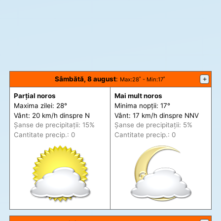
Sâmbătă, 8 august
:
+
Max
:28˚ -
Min
:17˚
Parțial noros
Mai mult noros
Maxima zilei: 28°
Minima nopții: 17°
Vânt: 20 km/h din
spre
N
Vânt: 17 km/h din
spre
NNV
Șanse de precip
itații
: 15%
Șanse de precip
itații
: 5%
Cantitate precip.: 0
Cantitate precip.: 0