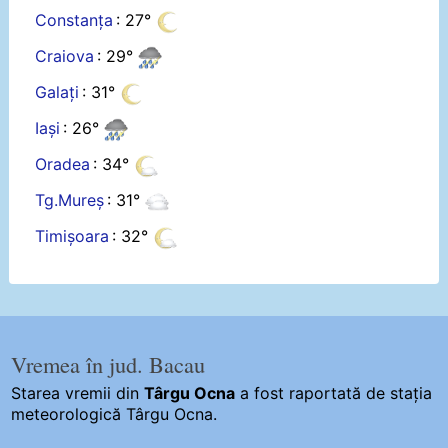
Constanța
: 27°
Craiova
: 29°
Galați
: 31°
Iași
: 26°
Oradea
: 34°
Tg.Mureș
: 31°
Timișoara
: 32°
Vremea în jud. Bacau
Starea vremii din
Târgu Ocna
a fost raportată de stația
meteorologică Târgu Ocna.