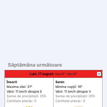
Săptămâna următoare
Luni, 17 august
:
+
Max
:31˚ -
Min
:16˚
Însorit
Senin
Maxima zilei: 31°
Minima nopții: 16°
Vânt: 11 km/h din
spre
E
Vânt: 11 km/h din
spre
V
Șanse de precip
itații
: 25%
Șanse de precip
itații
: 20%
Cantitate precip.: 0
Cantitate precip.: 0