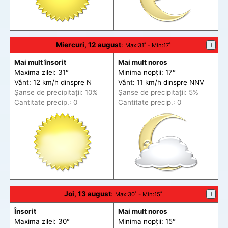
Miercuri, 12 august
:
+
Max
:31˚ -
Min
:17˚
Mai mult însorit
Mai mult noros
Maxima zilei: 31°
Minima nopții: 17°
Vânt: 12 km/h din
spre
N
Vânt: 11 km/h din
spre
NNV
Șanse de precip
itații
: 10%
Șanse de precip
itații
: 5%
Cantitate precip.: 0
Cantitate precip.: 0
Joi, 13 august
:
+
Max
:30˚ -
Min
:15˚
Însorit
Mai mult noros
Maxima zilei: 30°
Minima nopții: 15°