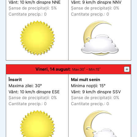
Vânt: 10 km/h din
spre
NNE
Vânt: 9 km/h din
spre
NNV
Șanse de precip
itații
: 5%
Șanse de precip
itații
: 0%
Cantitate precip.: 0
Cantitate precip.: 0
Vineri, 14 august
:
+
Max
:30˚ -
Min
:15˚
Însorit
Mai mult senin
Maxima zilei: 30°
Minima nopții: 15°
Vânt: 10 km/h din
spre
ESE
Vânt: 9 km/h din
spre
SSV
Șanse de precip
itații
: 0%
Șanse de precip
itații
: 0%
Cantitate precip.: 0
Cantitate precip.: 0