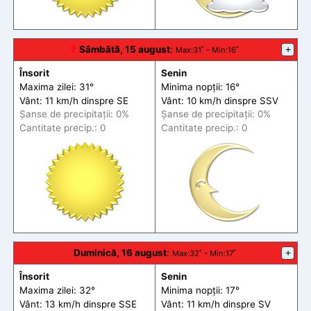
🕆
Sâmbătă, 15 august
:
+
Max
:31˚ -
Min
:16˚
Însorit
Senin
Maxima zilei: 31°
Minima nopții: 16°
Vânt: 11 km/h din
spre
SE
Vânt: 10 km/h din
spre
SSV
Șanse de precip
itații
: 0%
Șanse de precip
itații
: 0%
Cantitate precip.: 0
Cantitate precip.: 0
Duminică, 16 august
:
+
Max
:32˚ -
Min
:17˚
Însorit
Senin
Maxima zilei: 32°
Minima nopții: 17°
Vânt: 13 km/h din
spre
SSE
Vânt: 11 km/h din
spre
SV