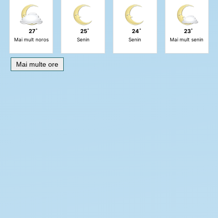
27˚
25˚
24˚
23˚
Mai mult noros
Senin
Senin
Mai mult senin
Mai multe ore