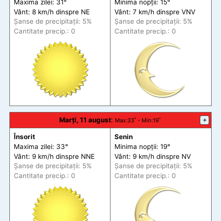
Maxima zilei: 31°
Minima nopții: 15°
Vânt: 8 km/h din
spre
NE
Vânt: 7 km/h din
spre
VNV
Șanse de precip
itații
: 5%
Șanse de precip
itații
: 5%
Cantitate precip.: 0
Cantitate precip.: 0
Marți, 11 august
:
+
Max
:33˚ -
Min
:19˚
Însorit
Senin
Maxima zilei: 33°
Minima nopții: 19°
Vânt: 9 km/h din
spre
NNE
Vânt: 9 km/h din
spre
NV
Șanse de precip
itații
: 5%
Șanse de precip
itații
: 5%
Cantitate precip.: 0
Cantitate precip.: 0