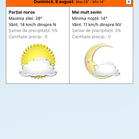
Duminică, 9 august
:
+
Max
:28˚ -
Min
:14˚
Parțial noros
Mai mult senin
Maxima zilei: 28°
Minima nopții: 14°
Vânt: 14 km/h din
spre
N
Vânt: 11 km/h din
spre
NV
Șanse de precip
itații
: 5%
Șanse de precip
itații
: 5%
Cantitate precip.: 0
Cantitate precip.: 0