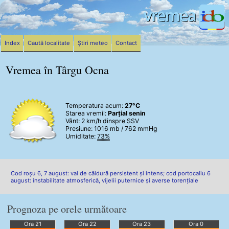
Index
Caută localitate
Știri meteo
Contact
Vremea în Târgu Ocna
Temperatura acum:
27°C
Starea vremii:
Parțial senin
Vânt:
2 km/h
dinspre SSV
Presiune: 1016 mb / 762 mmHg
Umiditate:
73%
Cod roșu 6, 7 august: val de căldură persistent și intens; cod portocaliu 6
august: instabilitate atmosferică, vijelii puternice și averse torențiale
Prognoza pe orele următoare
Ora 21
Ora 22
Ora 23
Ora 0