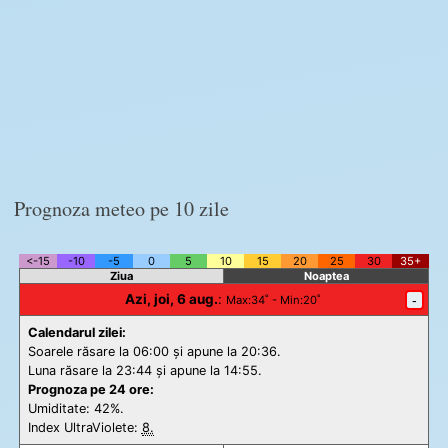
Prognoza meteo pe 10 zile
<-15
-10
-5
0
5
10
15
20
25
30
35+
Ziua
Noaptea
Azi, joi, 6 aug.
:
-
Max
:34˚ -
Min
:20˚
Calendarul zilei:
Soarele răsare la 06:00 și apune la 20:36.
Luna răsare la 23:44 și apune la 14:55.
Prognoza pe 24 ore:
Umiditate: 42%.
Index UltraViolete:
8.