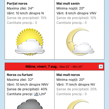
Parțial noros
Mai mult senin
Maxima zilei: 34°
Minima nopții: 20°
Vânt: 10 km/h din
spre
N
Vânt: 8 km/h din
spre
VNV
Șanse de precip
itații
: 15%
Șanse de precip
itații
: 10%
Cantitate precip.: 0
Cantitate precip.: 0
Mâine, vineri, 7 aug.
:
+
Max
:32˚ -
Min
:20˚
Noros cu furtuni
Mai mult noros
Maxima zilei: 32°
Minima nopții: 20°
Vânt: 10 km/h din
spre
NNV
Vânt: 11 km/h din
spre
NV
Șanse de precip
itații
: 40%
Șanse de precip
itații
: 20%
Cantitate precip:
‹1
L/m²
Cantitate precip.: 0