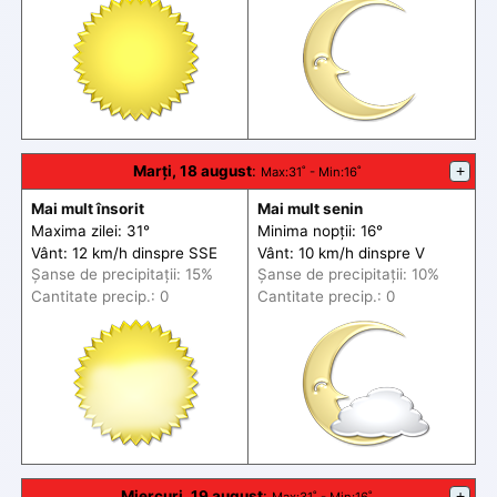
Marți, 18 august
:
+
Max
:31˚ -
Min
:16˚
Mai mult însorit
Mai mult senin
Maxima zilei: 31°
Minima nopții: 16°
Vânt: 12 km/h din
spre
SSE
Vânt: 10 km/h din
spre
V
Șanse de precip
itații
: 15%
Șanse de precip
itații
: 10%
Cantitate precip.: 0
Cantitate precip.: 0
Miercuri, 19 august
:
+