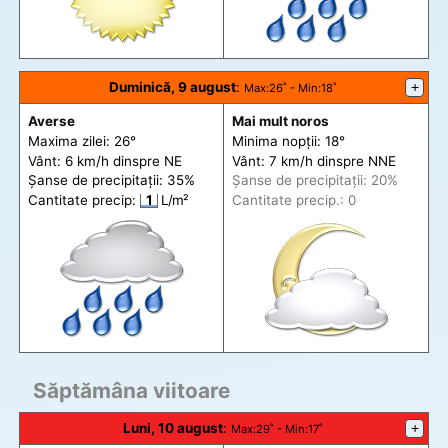
Duminică, 9 august
:
+
Max
:26˚ -
Min
:18˚
Averse
Mai mult noros
Maxima zilei: 26°
Minima nopții: 18°
Vânt: 6 km/h din
spre
NE
Vânt: 7 km/h din
spre
NNE
Șanse de precip
itații
: 35%
Șanse de precip
itații
: 20%
Cantitate precip:
1
L/m²
Cantitate precip.: 0
Săptămâna viitoare
Luni, 10 august
:
+
Max
:29˚ -
Min
:17˚