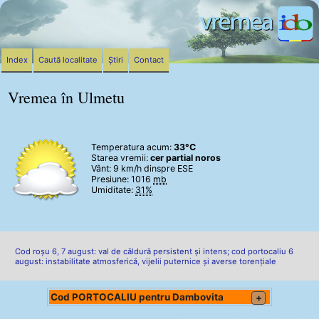
Index
Caută localitate
Știri
Contact
Vremea în Ulmetu
Temperatura acum:
33°C
Starea vremii:
cer partial noros
Vânt:
9 km/h
dinspre ESE
Presiune: 1016
mb
Umiditate:
31%
Cod roșu 6, 7 august: val de căldură persistent și intens; cod portocaliu 6
august: instabilitate atmosferică, vijelii puternice și averse torențiale
Cod PORTOCALIU pentru Dambovita
+