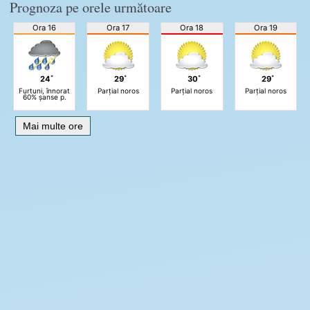
Prognoza pe orele următoare
Ora 16
Ora 17
Ora 18
Ora 19
24˚
29˚
30˚
29˚
Furtuni, înnorat
Parțial noros
Parțial noros
Parțial noros
60% șanse p.
Mai multe ore