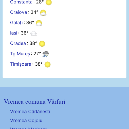
Constanța
: 28°
Craiova
: 34°
Galați
: 36°
Iași
: 36°
Oradea
: 38°
Tg.Mureș
: 27°
Timișoara
: 38°
Vremea comuna Vârfuri
Vremea Cârlănești
Vremea Cojoiu