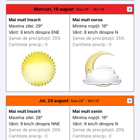
Miercuri, 19 august
:
+
Max
:29˚ -
Min
:16˚
Mai mult însorit
Mai mult noros
Maxima zilei: 29°
Minima nopții: 16°
Vânt: 9 km/h din
spre
ENE
Vânt: 8 km/h din
spre
N
Șanse de precip
itații
: 25%
Șanse de precip
itații
: 25%
Cantitate precip.: 0
Cantitate precip.: 0
Joi, 20 august
:
+
Max
:28˚ -
Min
:16˚
Mai mult însorit
Mai mult senin
Maxima zilei: 28°
Minima nopții: 16°
Vânt: 9 km/h din
spre
NNE
Vânt: 9 km/h din
spre
N
Șanse de precip
itații
: 20%
Șanse de precip
itații
: 20%
Cantitate precip.: 0
Cantitate precip.: 0