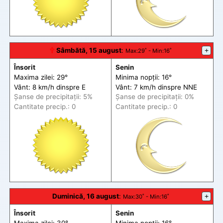
🕆
Sâmbătă, 15 august
:
+
Max
:29˚ -
Min
:16˚
Însorit
Senin
Maxima zilei: 29°
Minima nopții: 16°
Vânt: 8 km/h din
spre
E
Vânt: 7 km/h din
spre
NNE
Șanse de precip
itații
: 5%
Șanse de precip
itații
: 0%
Cantitate precip.: 0
Cantitate precip.: 0
Duminică, 16 august
:
+
Max
:30˚ -
Min
:16˚
Însorit
Senin
Maxima zilei: 30°
Minima nopții: 16°