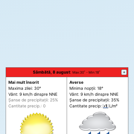
Sâmbătă, 8 august
:
+
Max
:30˚ -
Min
:18˚
Mai mult însorit
Averse
Maxima zilei: 30°
Minima nopții: 18°
Vânt: 9 km/h din
spre
NNE
Vânt: 9 km/h din
spre
NNE
Șanse de precip
itații
: 25%
Șanse de precip
itații
: 35%
Cantitate precip.: 0
Cantitate precip:
‹1
L/m²