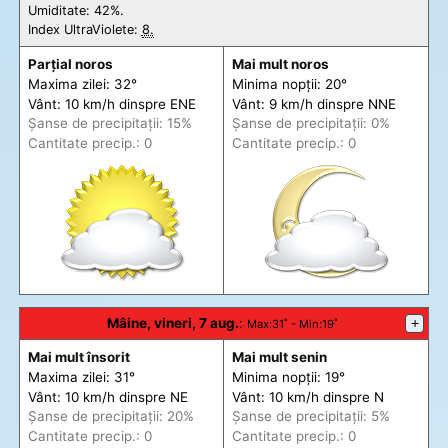
Umiditate: 42%.
Index UltraViolete:
8.
Parțial noros
Mai mult noros
Maxima zilei: 32°
Minima nopții: 20°
Vânt: 10 km/h din
spre
ENE
Vânt: 9 km/h din
spre
NNE
Șanse de precip
itații
: 15%
Șanse de precip
itații
: 0%
Cantitate precip.: 0
Cantitate precip.: 0
Mâine, vineri, 7 aug.
:
+
Max
:31˚ -
Min
:19˚
Mai mult însorit
Mai mult senin
Maxima zilei: 31°
Minima nopții: 19°
Vânt: 10 km/h din
spre
NE
Vânt: 10 km/h din
spre
N
Șanse de precip
itații
: 20%
Șanse de precip
itații
: 5%
Cantitate precip.: 0
Cantitate precip.: 0