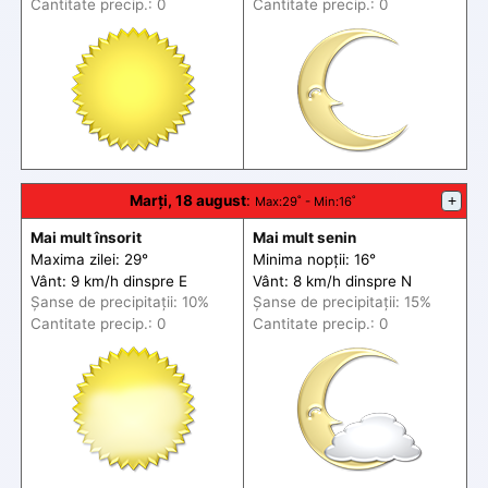
Cantitate precip.: 0
Cantitate precip.: 0
Marți, 18 august
:
+
Max
:29˚ -
Min
:16˚
Mai mult însorit
Mai mult senin
Maxima zilei: 29°
Minima nopții: 16°
Vânt: 9 km/h din
spre
E
Vânt: 8 km/h din
spre
N
Șanse de precip
itații
: 10%
Șanse de precip
itații
: 15%
Cantitate precip.: 0
Cantitate precip.: 0