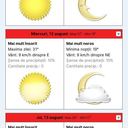
Miercuri, 12 august
:
+
Max
:31˚ -
Min
:19˚
Mai mult însorit
Mai mult noros
Maxima zilei: 31°
Minima nopții: 19°
Vânt: 9 km/h din
spre
E
Vânt: 9 km/h din
spre
NE
Șanse de precip
itații
: 10%
Șanse de precip
itații
: 10%
Cantitate precip.: 0
Cantitate precip.: 0
Joi, 13 august
:
+
Max
:29˚ -
Min
:17˚
Mai mult însorit
Mai mult noros