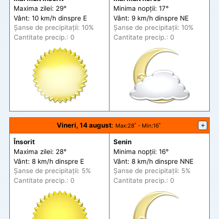
Maxima zilei: 29°
Minima nopții: 17°
Vânt: 10 km/h din
spre
E
Vânt: 9 km/h din
spre
NE
Șanse de precip
itații
: 10%
Șanse de precip
itații
: 10%
Cantitate precip.: 0
Cantitate precip.: 0
Vineri, 14 august
:
+
Max
:28˚ -
Min
:16˚
Însorit
Senin
Maxima zilei: 28°
Minima nopții: 16°
Vânt: 8 km/h din
spre
E
Vânt: 8 km/h din
spre
NNE
Șanse de precip
itații
: 5%
Șanse de precip
itații
: 5%
Cantitate precip.: 0
Cantitate precip.: 0