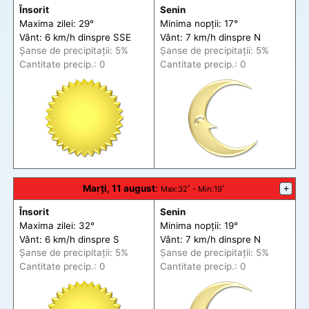
Însorit
Senin
Maxima zilei: 29°
Minima nopții: 17°
Vânt: 6 km/h din
spre
SSE
Vânt: 7 km/h din
spre
N
Șanse de precip
itații
: 5%
Șanse de precip
itații
: 5%
Cantitate precip.: 0
Cantitate precip.: 0
Marți, 11 august
:
+
Max
:32˚ -
Min
:19˚
Însorit
Senin
Maxima zilei: 32°
Minima nopții: 19°
Vânt: 6 km/h din
spre
S
Vânt: 7 km/h din
spre
N
Șanse de precip
itații
: 5%
Șanse de precip
itații
: 5%
Cantitate precip.: 0
Cantitate precip.: 0