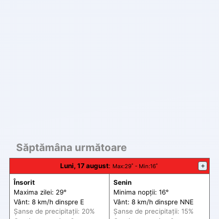
Săptămâna următoare
Luni, 17 august
:
+
Max
:29˚ -
Min
:16˚
Însorit
Senin
Maxima zilei: 29°
Minima nopții: 16°
Vânt: 8 km/h din
spre
E
Vânt: 8 km/h din
spre
NNE
Șanse de precip
itații
: 20%
Șanse de precip
itații
: 15%