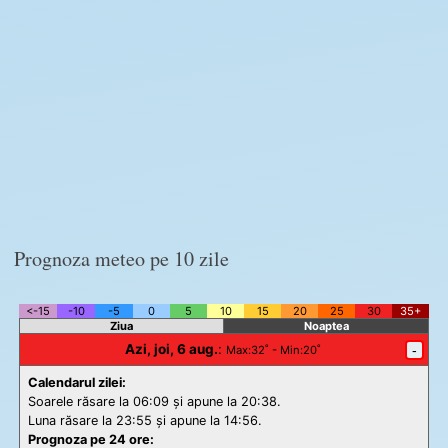
Prognoza meteo pe 10 zile
<-15
-10
-5
0
5
10
15
20
25
30
35+
Ziua
Noaptea
Azi, joi, 6 aug.
:
-
Max
:32˚ -
Min
:20˚
Calendarul zilei:
Soarele răsare la 06:09 și apune la 20:38.
Luna răsare la 23:55 și apune la 14:56.
Prognoza pe 24 ore: