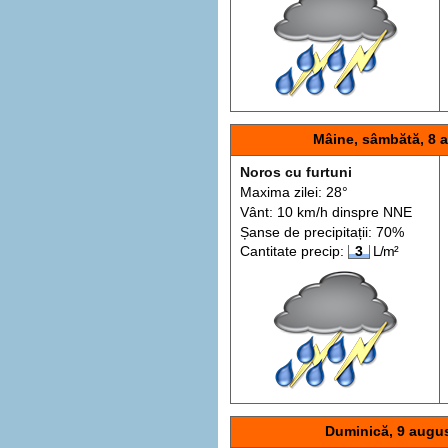
Mâine, sâmbătă, 8 
Noros cu furtuni
Maxima zilei: 28°
Vânt: 10 km/h din
spre
NNE
Șanse de precip
itații
: 70%
Cantitate precip:
3
L/m²
Duminică, 9 augu