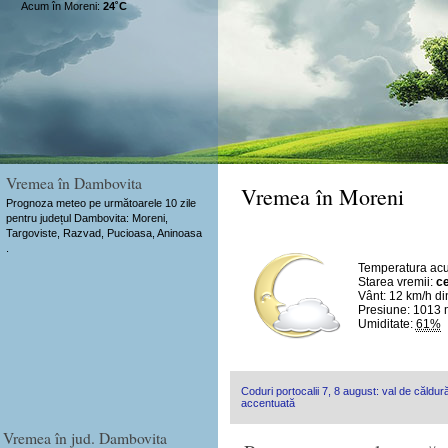
Acum în Moreni:
24˚C
Vremea în Dambovita
Vremea în Moreni
Prognoza meteo pe următoarele 10 zile
pentru județul Dambovita: Moreni,
Targoviste, Razvad, Pucioasa, Aninoasa
.
Temperatura ac
Starea vremii:
ce
Vânt:
12 km/h
di
Presiune: 1013
Umiditate:
61%
Coduri portocalii 7, 8 august: val de căldură
accentuată
Vremea în jud. Dambovita