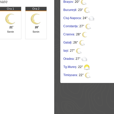
oare
Brașov
: 20°
Ora 1
Ora 2
București
: 23°
Cluj-Napoca
: 24°
Constanța
: 27°
21˚
20˚
Senin
Senin
Craiova
: 28°
Galați
: 26°
Iași
: 27°
Oradea
: 27°
Tg.Mureș
: 22°
Timișoara
: 22°