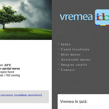
Index
Caută localitate
Știri meteo
Avertizări meteo
Imagini satelit
um:
24°C
r partial noros
Contact
nspre Nord
 mb / 760 mmHg
 persistent; instabilitate atmosferică
Vremea în țară: