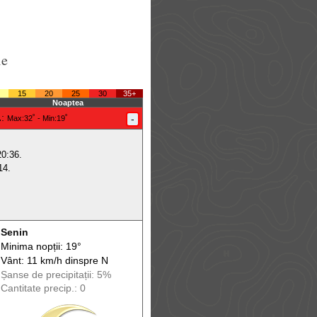
le
15
20
25
30
35+
Noaptea
.
:
-
Max
:32˚ -
Min
:19˚
20:36.
14.
Senin
Minima nopții: 19°
Vânt: 11 km/h din
spre
N
Șanse de precip
itații
: 5%
Cantitate precip.: 0