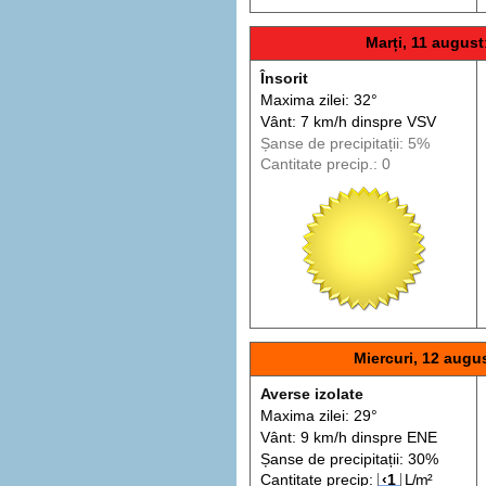
Marți, 11 august
Însorit
Maxima zilei: 32°
Vânt: 7 km/h din
spre
VSV
Șanse de precip
itații
: 5%
Cantitate precip.: 0
Miercuri, 12 augu
Averse izolate
Maxima zilei: 29°
Vânt: 9 km/h din
spre
ENE
Șanse de precip
itații
: 30%
Cantitate precip:
‹1
L/m²