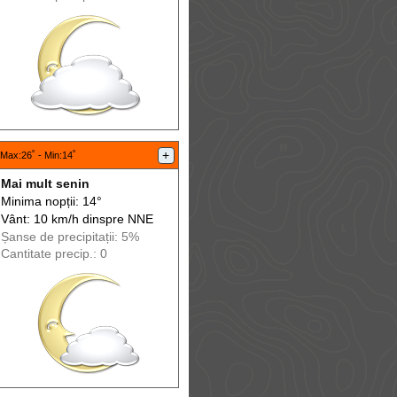
+
Max
:26˚ -
Min
:14˚
Mai mult senin
Minima nopții: 14°
Vânt: 10 km/h din
spre
NNE
Șanse de precip
itații
: 5%
Cantitate precip.: 0