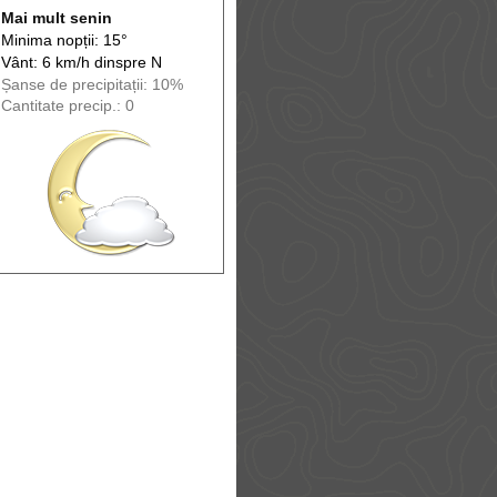
Mai mult senin
Minima nopții: 15°
Vânt: 6 km/h din
spre
N
Șanse de precip
itații
: 10%
Cantitate precip.: 0