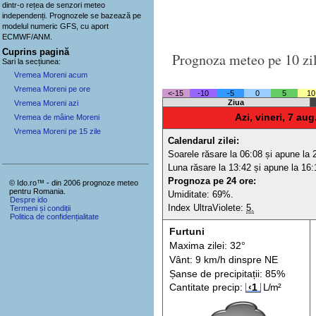
dintr-o rețea de senzori meteo
independenți
. Prognozele se bazează pe
modelul numeric GFS, cu aport
ECMWF/ANM.
Cuprins pagină
Prognoza meteo pe 10 zi
Sari la secțiunea:
Vremea Moreni acum
Vremea Moreni pe ore
<-15
-10
-5
0
5
10
Ziua
Vremea Moreni azi
Azi, vineri, 7 aug
Vremea de mâine Moreni
Vremea Moreni pe 15 zile
Calendarul zilei:
Soarele răsare la 06:08 și apune la 
Luna răsare la 13:42 și apune la 16:
Prognoza pe 24 ore:
© Ido.ro™ - din 2006 prognoze meteo
pentru Romania.
Umiditate: 69%.
Despre ido
Index UltraViolete:
5.
Termeni și condiții
Politica de confidențialitate
Furtuni
Maxima zilei: 32°
Vânt: 9 km/h din
spre
NE
Șanse de precip
itații
: 85%
Cantitate precip:
‹1
L/m²