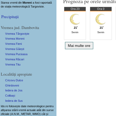
Prognoza pe orele următ
Starea vremii din
Moreni
a fost raportată
de stația meteorologică Targoviste.
Ora 23
Ora 0
Precipitații
Vremea jud. Dambovita
21˚
21˚
Senin
Senin
Vremea Târgoviște
Vremea Moreni
Vremea Fieni
Mai multe ore
Vremea Găești
Vremea Pucioasa
Vremea Răcari
Vremea Titu
Localități apropiate
Cricovu Dulce
Ghirdoveni
Iedera de Jos
Colibași
Iedera de Sus
Ido.ro folosește date meteorologice pentru
afișarea stării vremii actuale atât din surse
oficiale (A.N.M., METAR, WMO) cât și