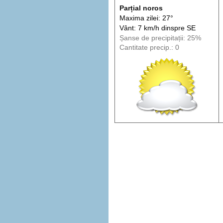
Parțial noros
Maxima zilei: 27°
Vânt: 7 km/h din
spre
SE
Șanse de precip
itații
: 25%
Cantitate precip.: 0