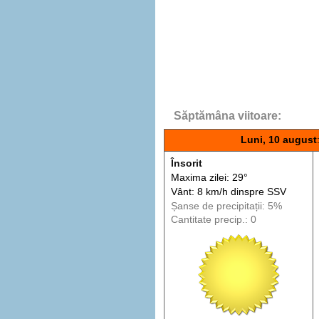
Săptămâna viitoare:
Luni, 10 august
Însorit
Maxima zilei: 29°
Vânt: 8 km/h din
spre
SSV
Șanse de precip
itații
: 5%
Cantitate precip.: 0