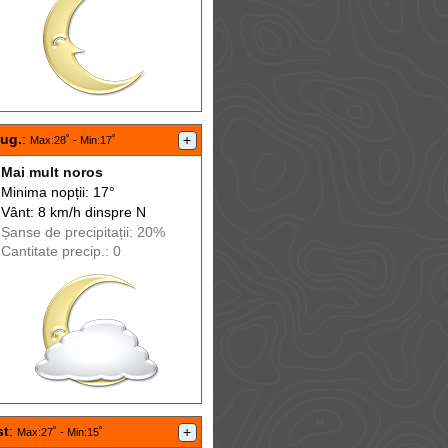
aug.
:
+
Max
:28˚ -
Min
:17˚
Mai mult noros
Minima nopții: 17°
Vânt: 8 km/h din
spre
N
Șanse de precip
itații
: 20%
Cantitate precip.: 0
st
:
+
Max
:27˚ -
Min
:15˚