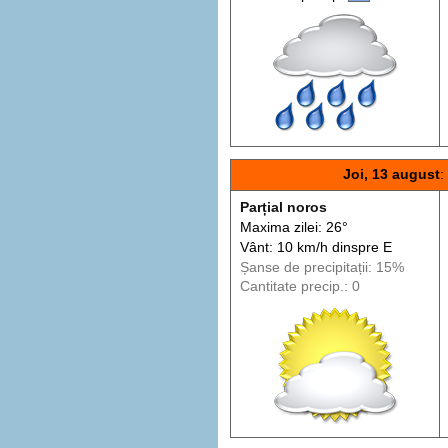
Joi, 13 august
:
Parțial noros
Maxima zilei: 26°
Vânt: 10 km/h din
spre
E
Șanse de precip
itații
: 15%
Cantitate precip.: 0