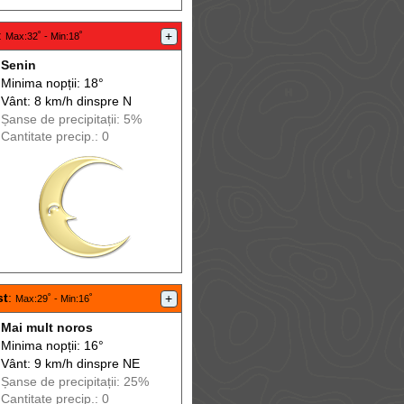
:
+
Max
:32˚ -
Min
:18˚
Senin
Minima nopții: 18°
Vânt: 8 km/h din
spre
N
Șanse de precip
itații
: 5%
Cantitate precip.: 0
st
:
+
Max
:29˚ -
Min
:16˚
Mai mult noros
Minima nopții: 16°
Vânt: 9 km/h din
spre
NE
Șanse de precip
itații
: 25%
Cantitate precip.: 0