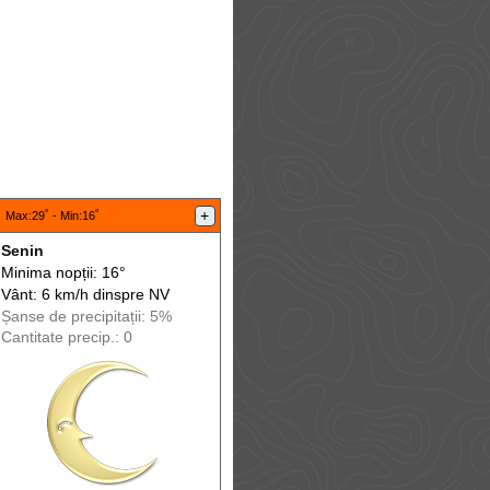
:
+
Max
:29˚ -
Min
:16˚
Senin
Minima nopții: 16°
Vânt: 6 km/h din
spre
NV
Șanse de precip
itații
: 5%
Cantitate precip.: 0