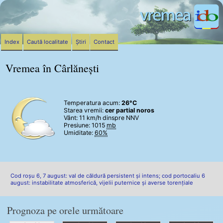
Index
Caută localitate
Știri
Contact
Vremea în Cârlănești
Temperatura acum:
26°C
Starea vremii:
cer partial noros
Vânt:
11 km/h
dinspre NNV
Presiune: 1015
mb
Umiditate:
60%
Cod roșu 6, 7 august: val de căldură persistent și intens; cod portocaliu 6
august: instabilitate atmosferică, vijelii puternice și averse torențiale
Prognoza pe orele următoare