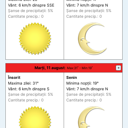
Vânt: 6 km/h din
spre
SSE
Vânt: 7 km/h din
spre
N
Șanse de precip
itații
: 5%
Șanse de precip
itații
: 5%
Cantitate precip.: 0
Cantitate precip.: 0
Marți, 11 august
:
+
Max
:31˚ -
Min
:19˚
Însorit
Senin
Maxima zilei: 31°
Minima nopții: 19°
Vânt: 6 km/h din
spre
S
Vânt: 7 km/h din
spre
N
Șanse de precip
itații
: 5%
Șanse de precip
itații
: 5%
Cantitate precip.: 0
Cantitate precip.: 0