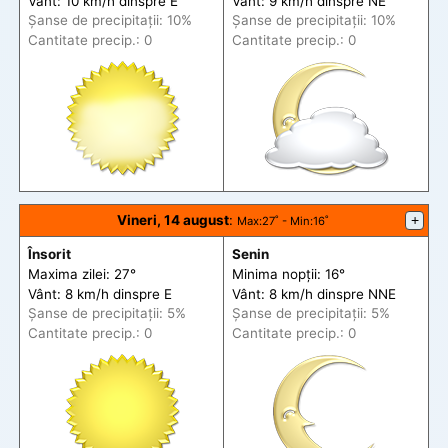
Vânt: 10 km/h din
spre
E
Vânt: 9 km/h din
spre
NE
Șanse de precip
itații
: 10%
Șanse de precip
itații
: 10%
Cantitate precip.: 0
Cantitate precip.: 0
Vineri, 14 august
:
+
Max
:27˚ -
Min
:16˚
Însorit
Senin
Maxima zilei: 27°
Minima nopții: 16°
Vânt: 8 km/h din
spre
E
Vânt: 8 km/h din
spre
NNE
Șanse de precip
itații
: 5%
Șanse de precip
itații
: 5%
Cantitate precip.: 0
Cantitate precip.: 0