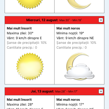
Miercuri, 12 august
:
+
Max
:30˚ -
Min
:19˚
Mai mult însorit
Mai mult noros
Maxima zilei: 30°
Minima nopții: 19°
Vânt: 9 km/h din
spre
E
Vânt: 9 km/h din
spre
NE
Șanse de precip
itații
: 10%
Șanse de precip
itații
: 10%
Cantitate precip.: 0
Cantitate precip.: 0
Joi, 13 august
:
+
Max
:28˚ -
Min
:17˚
Mai mult însorit
Mai mult noros
Maxima zilei: 28°
Minima nopții: 17°