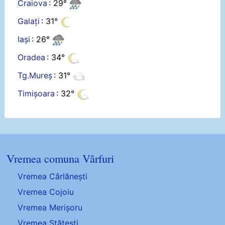
Craiova
: 29°
Galați
: 31°
Iași
: 26°
Oradea
: 34°
Tg.Mureș
: 31°
Timișoara
: 32°
Vremea comuna Vârfuri
Vremea Cârlănești
Vremea Cojoiu
Vremea Merișoru
Vremea Stătești