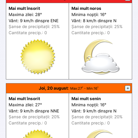
Mai mult însorit
Mai mult noros
Maxima zilei: 28°
Minima nopții: 16°
Vânt: 9 km/h din
spre
ENE
Vânt: 8 km/h din
spre
N
Șanse de precip
itații
: 25%
Șanse de precip
itații
: 25%
Cantitate precip.: 0
Cantitate precip.: 0
Joi, 20 august
:
+
Max
:27˚ -
Min
:16˚
Mai mult însorit
Mai mult senin
Maxima zilei: 27°
Minima nopții: 16°
Vânt: 9 km/h din
spre
NNE
Vânt: 9 km/h din
spre
N
Șanse de precip
itații
: 20%
Șanse de precip
itații
: 20%
Cantitate precip.: 0
Cantitate precip.: 0