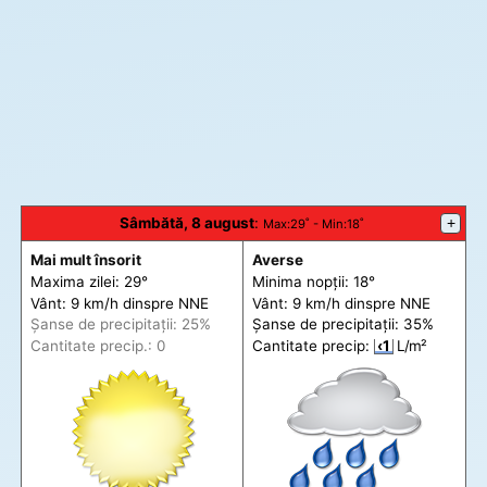
Sâmbătă, 8 august
:
+
Max
:29˚ -
Min
:18˚
Mai mult însorit
Averse
Maxima zilei: 29°
Minima nopții: 18°
Vânt: 9 km/h din
spre
NNE
Vânt: 9 km/h din
spre
NNE
Șanse de precip
itații
: 25%
Șanse de precip
itații
: 35%
Cantitate precip.: 0
Cantitate precip:
‹1
L/m²