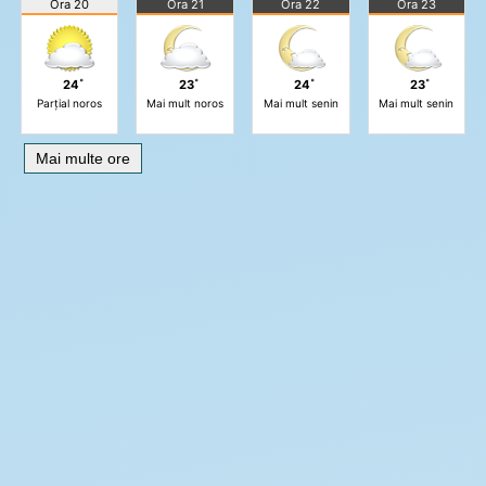
Ora 20
Ora 21
Ora 22
Ora 23
24˚
23˚
24˚
23˚
Parțial noros
Mai mult noros
Mai mult senin
Mai mult senin
Mai multe ore