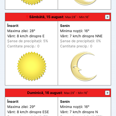
🕆
Sâmbătă, 15 august
:
+
Max
:28˚ -
Min
:16˚
Însorit
Senin
Maxima zilei: 28°
Minima nopții: 16°
Vânt: 8 km/h din
spre
E
Vânt: 7 km/h din
spre
NNE
Șanse de precip
itații
: 5%
Șanse de precip
itații
: 0%
Cantitate precip.: 0
Cantitate precip.: 0
Duminică, 16 august
:
+
Max
:29˚ -
Min
:16˚
Însorit
Senin
Maxima zilei: 29°
Minima nopții: 16°
Vânt: 8 km/h din
spre
ESE
Vânt: 7 km/h din
spre
N