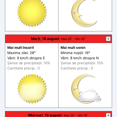
Marți, 18 august
:
+
Max
:28˚ -
Min
:16˚
Mai mult însorit
Mai mult senin
Maxima zilei: 28°
Minima nopții: 16°
Vânt: 9 km/h din
spre
E
Vânt: 8 km/h din
spre
N
Șanse de precip
itații
: 10%
Șanse de precip
itații
: 15%
Cantitate precip.: 0
Cantitate precip.: 0
Miercuri, 19 august
:
+
Max
:28˚ -
Min
:16˚