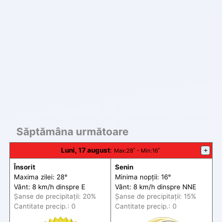
Săptămâna următoare
Luni, 17 august
:
+
Max
:28˚ -
Min
:16˚
Însorit
Senin
Maxima zilei: 28°
Minima nopții: 16°
Vânt: 8 km/h din
spre
E
Vânt: 8 km/h din
spre
NNE
Șanse de precip
itații
: 20%
Șanse de precip
itații
: 15%
Cantitate precip.: 0
Cantitate precip.: 0