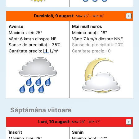
Duminică, 9 august
:
+
Max
:25˚ -
Min
:18˚
Averse
Mai mult noros
Maxima zilei: 25°
Minima nopții: 18°
Vânt: 6 km/h din
spre
NE
Vânt: 7 km/h din
spre
NNE
Șanse de precip
itații
: 35%
Șanse de precip
itații
: 20%
Cantitate precip:
1
L/m²
Cantitate precip.: 0
Săptămâna viitoare
Luni, 10 august
:
+
Max
:28˚ -
Min
:17˚
Însorit
Senin
Maxima zilei: 28°
Minima nopții: 17°