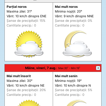
Parțial noros
Mai mult noros
Maxima zilei: 31°
Minima nopții: 20°
Vânt: 10 km/h din
spre
ENE
Vânt: 9 km/h din
spre
NNE
Șanse de precip
itații
: 15%
Șanse de precip
itații
: 0%
Cantitate precip.: 0
Cantitate precip.: 0
Mâine, vineri, 7 aug.
:
+
Max
:30˚ -
Min
:19˚
Mai mult însorit
Mai mult senin
Maxima zilei: 30°
Minima nopții: 19°
Vânt: 10 km/h din
spre
NE
Vânt: 10 km/h din
spre
N
Șanse de precip
itații
: 20%
Șanse de precip
itații
: 5%
Cantitate precip.: 0
Cantitate precip.: 0