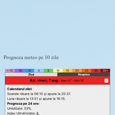
Prognoza meteo pe 10 zile
<-15
-10
-5
0
5
10
15
20
25
30
35+
Ziua
Noaptea
Azi, vineri, 7 aug.
:
-
Max
:31˚ -
Min
:19˚
Calendarul zilei:
Soarele răsare la 06:10 și apune la 20:37.
Luna răsare la 13:51 și apune la 16:15.
Prognoza pe 24 ore:
Umiditate: 53%.
Index UltraViolete:
8.