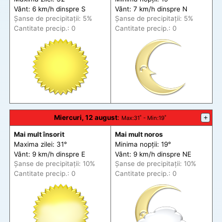
Vânt: 6 km/h din
spre
S
Vânt: 7 km/h din
spre
N
Șanse de precip
itații
: 5%
Șanse de precip
itații
: 5%
Cantitate precip.: 0
Cantitate precip.: 0
Miercuri, 12 august
:
+
Max
:31˚ -
Min
:19˚
Mai mult însorit
Mai mult noros
Maxima zilei: 31°
Minima nopții: 19°
Vânt: 9 km/h din
spre
E
Vânt: 9 km/h din
spre
NE
Șanse de precip
itații
: 10%
Șanse de precip
itații
: 10%
Cantitate precip.: 0
Cantitate precip.: 0