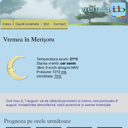
Index
Caută localitate
Știri
Contact
Vremea în Merișoru
Temperatura acum:
21°C
Starea vremii:
cer senin
Vânt:
9 km/h
dinspre NNV
Presiune: 1015
mb
Umiditate:
70%
Cod roșu 6, 7 august: val de căldură persistent și intens; cod portocaliu 6
august: instabilitate atmosferică, vijelii puternice și averse torențiale
Prognoza pe orele următoare