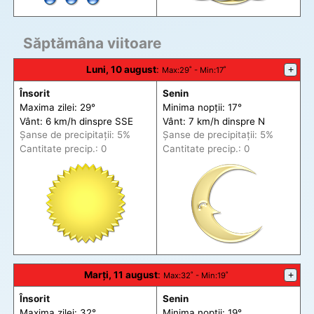
Săptămâna viitoare
Luni, 10 august
:
+
Max
:29˚ -
Min
:17˚
Însorit
Senin
Maxima zilei: 29°
Minima nopții: 17°
Vânt: 6 km/h din
spre
SSE
Vânt: 7 km/h din
spre
N
Șanse de precip
itații
: 5%
Șanse de precip
itații
: 5%
Cantitate precip.: 0
Cantitate precip.: 0
Marți, 11 august
:
+
Max
:32˚ -
Min
:19˚
Însorit
Senin
Maxima zilei: 32°
Minima nopții: 19°