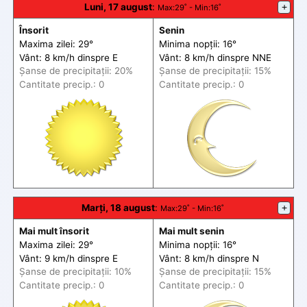
Luni, 17 august
:
+
Max
:29˚ -
Min
:16˚
Însorit
Senin
Maxima zilei: 29°
Minima nopții: 16°
Vânt: 8 km/h din
spre
E
Vânt: 8 km/h din
spre
NNE
Șanse de precip
itații
: 20%
Șanse de precip
itații
: 15%
Cantitate precip.: 0
Cantitate precip.: 0
Marți, 18 august
:
+
Max
:29˚ -
Min
:16˚
Mai mult însorit
Mai mult senin
Maxima zilei: 29°
Minima nopții: 16°
Vânt: 9 km/h din
spre
E
Vânt: 8 km/h din
spre
N
Șanse de precip
itații
: 10%
Șanse de precip
itații
: 15%
Cantitate precip.: 0
Cantitate precip.: 0