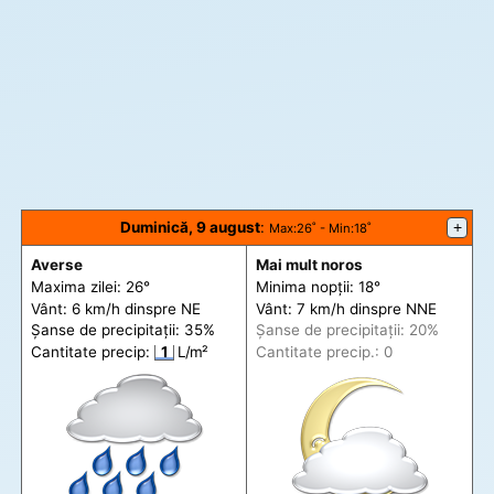
Duminică, 9 august
:
+
Max
:26˚ -
Min
:18˚
Averse
Mai mult noros
Maxima zilei: 26°
Minima nopții: 18°
Vânt: 6 km/h din
spre
NE
Vânt: 7 km/h din
spre
NNE
Șanse de precip
itații
: 35%
Șanse de precip
itații
: 20%
Cantitate precip:
1
L/m²
Cantitate precip.: 0