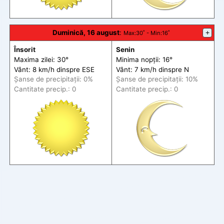
Duminică, 16 august
:
+
Max
:30˚ -
Min
:16˚
Însorit
Senin
Maxima zilei: 30°
Minima nopții: 16°
Vânt: 8 km/h din
spre
ESE
Vânt: 7 km/h din
spre
N
Șanse de precip
itații
: 0%
Șanse de precip
itații
: 10%
Cantitate precip.: 0
Cantitate precip.: 0