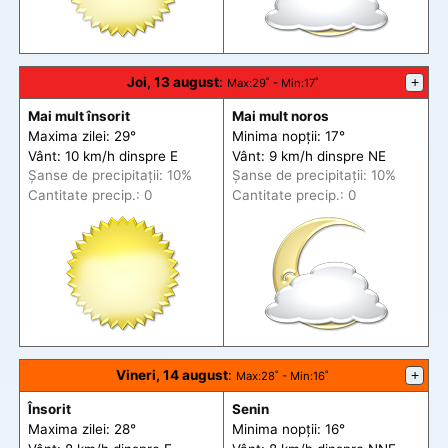
Joi, 13 august
:
+
Max
:29˚ -
Min
:17˚
Mai mult însorit
Mai mult noros
Maxima zilei: 29°
Minima nopții: 17°
Vânt: 10 km/h din
spre
E
Vânt: 9 km/h din
spre
NE
Șanse de precip
itații
: 10%
Șanse de precip
itații
: 10%
Cantitate precip.: 0
Cantitate precip.: 0
Vineri, 14 august
:
+
Max
:28˚ -
Min
:16˚
Însorit
Senin
Maxima zilei: 28°
Minima nopții: 16°