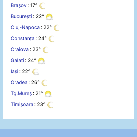
Brașov
: 17°
București
: 22°
Cluj-Napoca
: 22°
Constanța
: 24°
Craiova
: 23°
Galați
: 24°
Iași
: 22°
Oradea
: 26°
Tg.Mureș
: 21°
Timișoara
: 23°