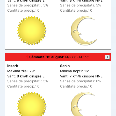
Vânt: 8 km/h din
spre
E
Vânt: 8 km/h din
spre
NNE
Șanse de precip
itații
: 5%
Șanse de precip
itații
: 5%
Cantitate precip.: 0
Cantitate precip.: 0
🕆
Sâmbătă, 15 august
:
+
Max
:29˚ -
Min
:16˚
Însorit
Senin
Maxima zilei: 29°
Minima nopții: 16°
Vânt: 8 km/h din
spre
E
Vânt: 7 km/h din
spre
NNE
Șanse de precip
itații
: 5%
Șanse de precip
itații
: 0%
Cantitate precip.: 0
Cantitate precip.: 0