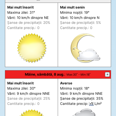
Mai mult însorit
Mai mult senin
Maxima zilei: 31°
Minima nopții: 19°
Vânt: 10 km/h din
spre
NE
Vânt: 10 km/h din
spre
N
Șanse de precip
itații
: 20%
Șanse de precip
itații
: 5%
Cantitate precip.: 0
Cantitate precip.: 0
Mâine, sâmbătă, 8 aug.
:
+
Max
:30˚ -
Min
:18˚
Mai mult însorit
Averse
Maxima zilei: 30°
Minima nopții: 18°
Vânt: 9 km/h din
spre
NNE
Vânt: 9 km/h din
spre
NNE
Șanse de precip
itații
: 25%
Șanse de precip
itații
: 35%
Cantitate precip.: 0
Cantitate precip:
‹1
L/m²