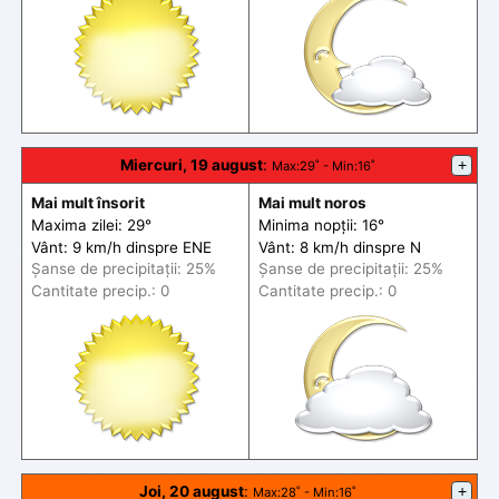
Miercuri, 19 august
:
+
Max
:29˚ -
Min
:16˚
Mai mult însorit
Mai mult noros
Maxima zilei: 29°
Minima nopții: 16°
Vânt: 9 km/h din
spre
ENE
Vânt: 8 km/h din
spre
N
Șanse de precip
itații
: 25%
Șanse de precip
itații
: 25%
Cantitate precip.: 0
Cantitate precip.: 0
Joi, 20 august
:
+
Max
:28˚ -
Min
:16˚