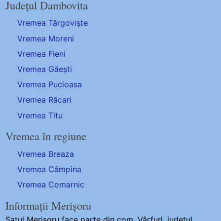
Județul Dambovita
Vremea Târgoviște
Vremea Moreni
Vremea Fieni
Vremea Găești
Vremea Pucioasa
Vremea Răcari
Vremea Titu
Vremea în regiune
Vremea Breaza
Vremea Câmpina
Vremea Comarnic
Informații Merișoru
Satul Merisoru
face parte din com. Vârfuri, județul