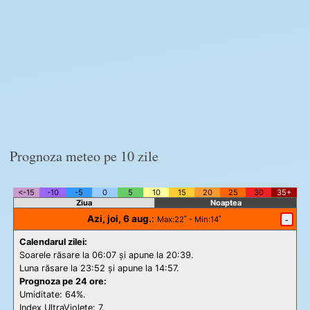
Prognoza meteo pe 10 zile
<-15
-10
-5
0
5
10
15
20
25
30
35+
Ziua
Noaptea
Azi, joi, 6 aug.
:
-
Max
:22˚ -
Min
:14˚
Calendarul zilei:
Soarele răsare la 06:07 și apune la 20:39.
Luna răsare la 23:52 și apune la 14:57.
Prognoza pe 24 ore:
Umiditate: 64%.
Index UltraViolete:
7.