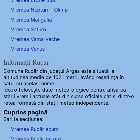
Vremea Eforie Sud
Vremea Neptun
-
Olimp
Vremea Mangalia
Vremea Saturn
Vremea Vama Veche
Vremea Venus
Informații Rucar
Comuna Rucăr
din județul Arges este situată la
altitudinea medie de 1021 metri, având reședința în
satul cu același nume.
Ido.ro folosește date meteorologice pentru afișarea
stării vremii actuale atât din surse oficiale cât și dintr-o
rețea formată din stații meteo
independente
.
Cuprins pagină
Sari la secțiunea:
Vremea Rucăr acum
Vremea Rucăr pe ore