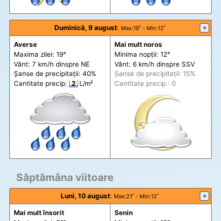
Duminică, 9 august
:
+
Max
:19˚ -
Min
:12˚
Averse
Mai mult noros
Maxima zilei: 19°
Minima nopții: 12°
Vânt: 7 km/h din
spre
NE
Vânt: 6 km/h din
spre
SSV
Șanse de precip
itații
: 40%
Șanse de precip
itații
: 15%
Cantitate precip:
2
L/m²
Cantitate precip.: 0
Săptămâna viitoare
Luni, 10 august
:
+
Max
:21˚ -
Min
:12˚
Mai mult însorit
Senin