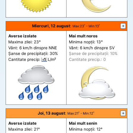
Miercuri, 12 august
:
+
Max
:23˚ -
Min
:13˚
Averse izolate
Mai mult noros
Maxima zilei: 23°
Minima nopții: 13°
Vânt: 6 km/h din
spre
NNE
Vânt: 6 km/h din
spre
SV
Șanse de precip
itații
: 30%
Șanse de precip
itații
: 10%
Cantitate precip:
‹1
L/m²
Cantitate precip.: 0
Joi, 13 august
:
+
Max
:21˚ -
Min
:12˚
Averse izolate
Mai mult senin
Maxima zilei: 21°
Minima nopții: 12°