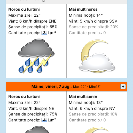
Noros cu furtuni
Mai mult noros
Maxima zilei: 22°
Minima nopții: 14°
Vânt: 6 km/h din
spre
ENE
Vânt: 5 km/h din
spre
SSV
Șanse de precip
itații
: 65%
Șanse de precip
itații
: 20%
Cantitate precip:
3
L/m²
Cantitate precip.: 0
Mâine, vineri, 7 aug.
:
+
Max
:22˚ -
Min
:13˚
Noros cu furtuni
Mai mult senin
Maxima zilei: 22°
Minima nopții: 13°
Vânt: 6 km/h din
spre
NE
Vânt: 6 km/h din
spre
NV
Șanse de precip
itații
: 75%
Șanse de precip
itații
: 10%
Cantitate precip:
4
L/m²
Cantitate precip.: 0