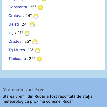
Constanța
: 25°
Craiova
: 24°
Galați
: 24°
Iași
: 21°
Oradea
: 25°
Tg.Mureș
: 18°
Timișoara
: 22°
Vremea în jud Arges
Starea vremii din
Rucăr
a fost raportată de stația
meteorologică proximă comunei Rucăr.