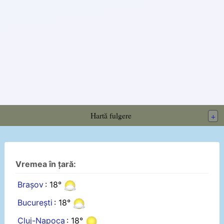
Hartă fulgere
+
Vremea în țară:
Brașov
: 18°
București
: 18°
Cluj-Napoca
: 18°