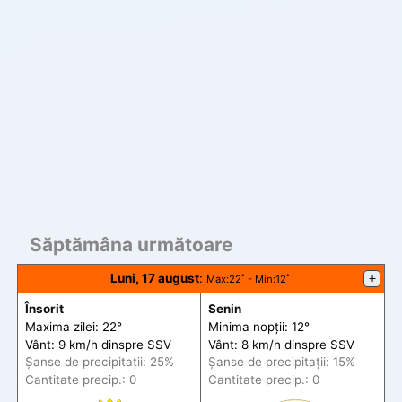
Săptămâna următoare
Luni, 17 august
:
+
Max
:22˚ -
Min
:12˚
Însorit
Senin
Maxima zilei: 22°
Minima nopții: 12°
Vânt: 9 km/h din
spre
SSV
Vânt: 8 km/h din
spre
SSV
Șanse de precip
itații
: 25%
Șanse de precip
itații
: 15%
Cantitate precip.: 0
Cantitate precip.: 0