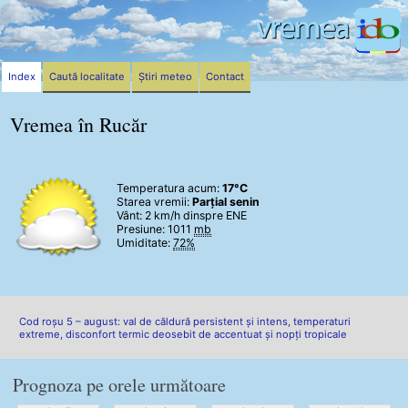
Index
Caută localitate
Știri meteo
Contact
Vremea în Rucăr
Temperatura acum:
17°C
Starea vremii:
Parțial senin
Vânt:
2 km/h
dinspre ENE
Presiune: 1011
mb
Umiditate:
72%
Cod roșu 5 – august: val de căldură persistent și intens, temperaturi
extreme, disconfort termic deosebit de accentuat și nopți tropicale
Prognoza pe orele următoare