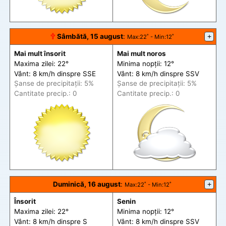
🕆
Sâmbătă, 15 august
:
+
Max
:22˚ -
Min
:12˚
Mai mult însorit
Mai mult noros
Maxima zilei: 22°
Minima nopții: 12°
Vânt: 8 km/h din
spre
SSE
Vânt: 8 km/h din
spre
SSV
Șanse de precip
itații
: 5%
Șanse de precip
itații
: 5%
Cantitate precip.: 0
Cantitate precip.: 0
Duminică, 16 august
:
+
Max
:22˚ -
Min
:12˚
Însorit
Senin
Maxima zilei: 22°
Minima nopții: 12°
Vânt: 8 km/h din
spre
S
Vânt: 8 km/h din
spre
SSV