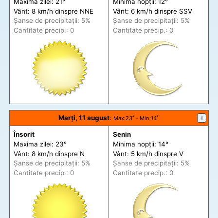
Maxima zilei: 21°
Minima nopții: 12°
Vânt: 8 km/h din
spre
NNE
Vânt: 6 km/h din
spre
SSV
Șanse de precip
itații
: 5%
Șanse de precip
itații
: 5%
Cantitate precip.: 0
Cantitate precip.: 0
Marți, 11 august
:
+
Max
:23˚ -
Min
:14˚
Însorit
Senin
Maxima zilei: 23°
Minima nopții: 14°
Vânt: 8 km/h din
spre
N
Vânt: 5 km/h din
spre
V
Șanse de precip
itații
: 5%
Șanse de precip
itații
: 5%
Cantitate precip.: 0
Cantitate precip.: 0