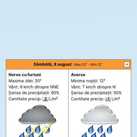
Sâmbătă, 8 august
:
+
Max
:20˚ -
Min
:12˚
Noros cu furtuni
Averse
Maxima zilei: 20°
Minima nopții: 12°
Vânt: 9 km/h din
spre
NNE
Vânt: 7 km/h din
spre
N
Șanse de precip
itații
: 60%
Șanse de precip
itații
: 50%
Cantitate precip:
2
L/m²
Cantitate precip:
‹1
L/m²