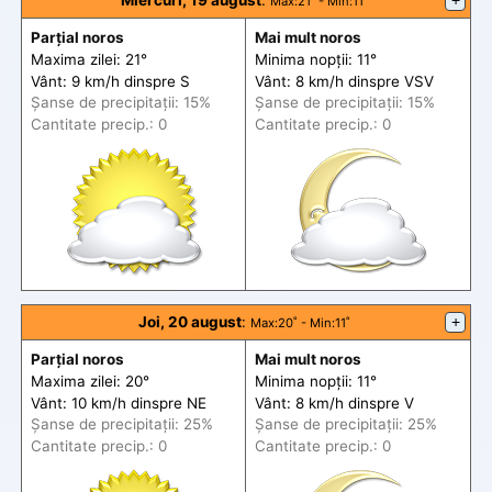
Miercuri, 19 august
:
+
Max
:21˚ -
Min
:11˚
Parțial noros
Mai mult noros
Maxima zilei: 21°
Minima nopții: 11°
Vânt: 9 km/h din
spre
S
Vânt: 8 km/h din
spre
VSV
Șanse de precip
itații
: 15%
Șanse de precip
itații
: 15%
Cantitate precip.: 0
Cantitate precip.: 0
Joi, 20 august
:
+
Max
:20˚ -
Min
:11˚
Parțial noros
Mai mult noros
Maxima zilei: 20°
Minima nopții: 11°
Vânt: 10 km/h din
spre
NE
Vânt: 8 km/h din
spre
V
Șanse de precip
itații
: 25%
Șanse de precip
itații
: 25%
Cantitate precip.: 0
Cantitate precip.: 0