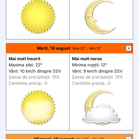
Marți, 18 august
:
+
Max
:22˚ -
Min
:12˚
Mai mult însorit
Mai mult noros
Maxima zilei: 22°
Minima nopții: 12°
Vânt: 10 km/h din
spre
SSV
Vânt: 9 km/h din
spre
SSV
Șanse de precip
itații
: 15%
Șanse de precip
itații
: 10%
Cantitate precip.: 0
Cantitate precip.: 0