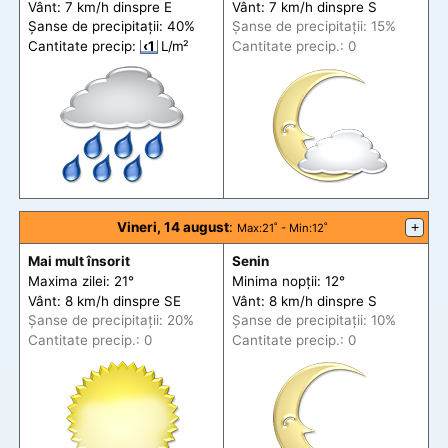
Vânt: 7 km/h din
spre
E
Vânt: 7 km/h din
spre
S
Șanse de precip
itații
: 40%
Șanse de precip
itații
: 15%
Cantitate precip:
‹1
L/m²
Cantitate precip.: 0
Vineri, 14 august
:
+
Max
:21˚ -
Min
:12˚
Mai mult însorit
Senin
Maxima zilei: 21°
Minima nopții: 12°
Vânt: 8 km/h din
spre
SE
Vânt: 8 km/h din
spre
S
Șanse de precip
itații
: 20%
Șanse de precip
itații
: 10%
Cantitate precip.: 0
Cantitate precip.: 0