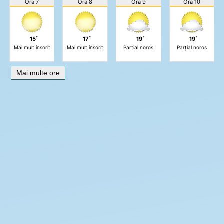
Ora 7
Ora 8
Ora 9
Ora 10
15˚
17˚
19˚
19˚
Mai mult însorit
Mai mult însorit
Parțial noros
Parțial noros
Mai multe ore