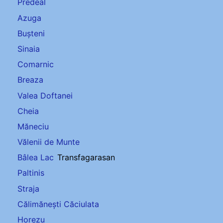
Predeal
Azuga
Bușteni
Sinaia
Comarnic
Breaza
Valea Doftanei
Cheia
Măneciu
Vălenii de Munte
Bâlea Lac
Transfagarasan
Paltinis
Straja
Călimănești Căciulata
Horezu