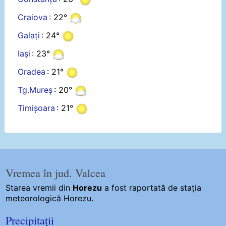
Craiova
: 22°
Galați
: 24°
Iași
: 23°
Oradea
: 21°
Tg.Mureș
: 20°
Timișoara
: 21°
Vremea în jud. Valcea
Starea vremii din
Horezu
a fost raportată de stația
meteorologică Horezu.
Precipitații