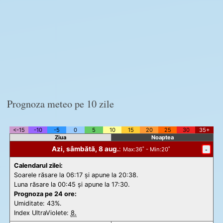
Prognoza meteo pe 10 zile
<-15
-10
-5
0
5
10
15
20
25
30
35+
Ziua
Noaptea
Azi, sâmbătă, 8 aug.
:
-
Max
:36˚ -
Min
:20˚
Calendarul zilei:
Soarele răsare la 06:17 și apune la 20:38.
Luna răsare la 00:45 și apune la 17:30.
Prognoza pe 24 ore:
Umiditate: 43%.
Index UltraViolete:
8.