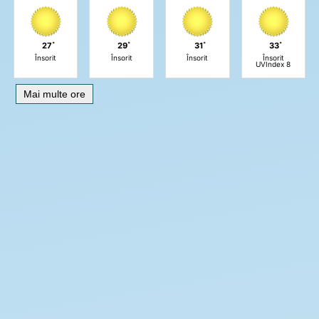
27˚
29˚
31˚
33˚
Însorit
Însorit
Însorit
Însorit
UVIndex 8
Mai multe ore