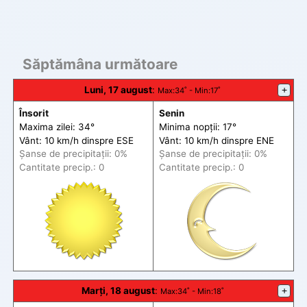
Săptămâna următoare
Luni, 17 august
:
+
Max
:34˚ -
Min
:17˚
Însorit
Senin
Maxima zilei: 34°
Minima nopții: 17°
Vânt: 10 km/h din
spre
ESE
Vânt: 10 km/h din
spre
ENE
Șanse de precip
itații
: 0%
Șanse de precip
itații
: 0%
Cantitate precip.: 0
Cantitate precip.: 0
Marți, 18 august
:
+
Max
:34˚ -
Min
:18˚