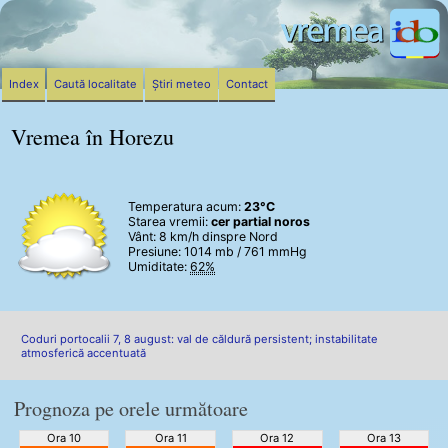
Index
Caută localitate
Știri meteo
Contact
Vremea în Horezu
Temperatura acum:
23°C
Starea vremii:
cer partial noros
Vânt:
8 km/h
dinspre Nord
Presiune: 1014 mb / 761 mmHg
Umiditate:
62%
Coduri portocalii 7, 8 august: val de căldură persistent; instabilitate
atmosferică accentuată
Prognoza pe orele următoare
Ora 10
Ora 11
Ora 12
Ora 13