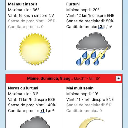
Mai mult însorit
Furtuni
Maxima zilei: 36°
Minima nopții: 20°
Vânt: 16 km/h din
spre
NV
Vânt: 12 km/h din
spre
ENE
Șanse de precip
itații
: 25%
Șanse de precip
itații
: 50%
Cantitate precip.: 0
Cantitate precip:
2
L/m²
Mâine, duminică, 9 aug.
:
+
Max
:31˚ -
Min
:19˚
Noros cu furtuni
Mai mult senin
Maxima zilei: 31°
Minima nopții: 19°
Vânt: 11 km/h din
spre
ESE
Vânt: 11 km/h din
spre
ENE
Șanse de precip
itații
: 40%
Șanse de precip
itații
: 5%
Cantitate precip:
‹1
L/m²
Cantitate precip.: 0