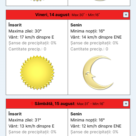
Vineri, 14 august
:
+
Max
:30˚ -
Min
:16˚
Însorit
Senin
Maxima zilei: 30°
Minima nopții: 16°
Vânt: 17 km/h din
spre
E
Vânt: 14 km/h din
spre
ENE
Șanse de precip
itații
: 0%
Șanse de precip
itații
: 0%
Cantitate precip.: 0
Cantitate precip.: 0
🕆
Sâmbătă, 15 august
:
+
Max
:31˚ -
Min
:16˚
Însorit
Senin
Maxima zilei: 31°
Minima nopții: 16°
Vânt: 13 km/h din
spre
E
Vânt: 12 km/h din
spre
ENE
Șanse de precip
itații
: 0%
Șanse de precip
itații
: 0%