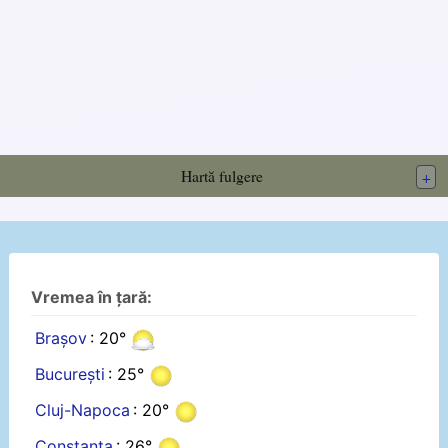
Hartă fulgere
+
Vremea în țară:
Brașov
: 20°
București
: 25°
Cluj-Napoca
: 20°
Constanța
: 26°