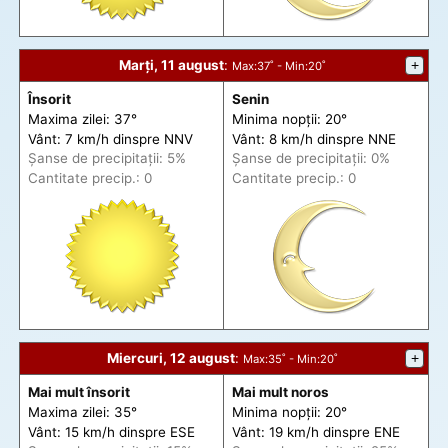
Marți, 11 august
:
+
Max
:37˚ -
Min
:20˚
Însorit
Senin
Maxima zilei: 37°
Minima nopții: 20°
Vânt: 7 km/h din
spre
NNV
Vânt: 8 km/h din
spre
NNE
Șanse de precip
itații
: 5%
Șanse de precip
itații
: 0%
Cantitate precip.: 0
Cantitate precip.: 0
Miercuri, 12 august
:
+
Max
:35˚ -
Min
:20˚
Mai mult însorit
Mai mult noros
Maxima zilei: 35°
Minima nopții: 20°
Vânt: 15 km/h din
spre
ESE
Vânt: 19 km/h din
spre
ENE