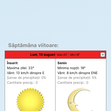
Săptămâna viitoare:
Luni, 10 august
:
+
Max
:33˚ -
Min
:18˚
Însorit
Senin
Maxima zilei: 33°
Minima nopții: 18°
Vânt: 13 km/h din
spre
E
Vânt: 8 km/h din
spre
ENE
Șanse de precip
itații
: 0%
Șanse de precip
itații
: 5%
Cantitate precip.: 0
Cantitate precip.: 0