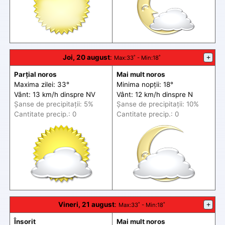
Joi, 20 august
:
+
Max
:33˚ -
Min
:18˚
Parțial noros
Mai mult noros
Maxima zilei: 33°
Minima nopții: 18°
Vânt: 13 km/h din
spre
NV
Vânt: 12 km/h din
spre
N
Șanse de precip
itații
: 5%
Șanse de precip
itații
: 10%
Cantitate precip.: 0
Cantitate precip.: 0
Vineri, 21 august
:
+
Max
:33˚ -
Min
:18˚
Însorit
Mai mult noros