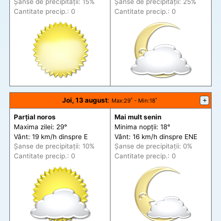
Șanse de precip
itații
: 15%
Șanse de precip
itații
: 25%
Cantitate precip.: 0
Cantitate precip.: 0
Joi, 13 august
:
+
Max
:29˚ -
Min
:18˚
Parțial noros
Mai mult senin
Maxima zilei: 29°
Minima nopții: 18°
Vânt: 19 km/h din
spre
E
Vânt: 16 km/h din
spre
ENE
Șanse de precip
itații
: 10%
Șanse de precip
itații
: 0%
Cantitate precip.: 0
Cantitate precip.: 0