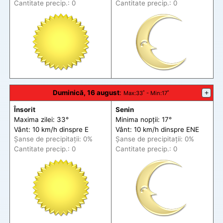
Cantitate precip.: 0
Cantitate precip.: 0
Duminică, 16 august
:
+
Max
:33˚ -
Min
:17˚
Însorit
Senin
Maxima zilei: 33°
Minima nopții: 17°
Vânt: 10 km/h din
spre
E
Vânt: 10 km/h din
spre
ENE
Șanse de precip
itații
: 0%
Șanse de precip
itații
: 0%
Cantitate precip.: 0
Cantitate precip.: 0