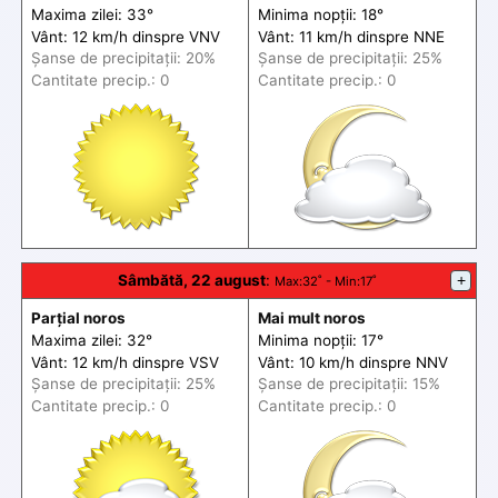
Maxima zilei: 33°
Minima nopții: 18°
Vânt: 12 km/h din
spre
VNV
Vânt: 11 km/h din
spre
NNE
Șanse de precip
itații
: 20%
Șanse de precip
itații
: 25%
Cantitate precip.: 0
Cantitate precip.: 0
Sâmbătă, 22 august
:
+
Max
:32˚ -
Min
:17˚
Parțial noros
Mai mult noros
Maxima zilei: 32°
Minima nopții: 17°
Vânt: 12 km/h din
spre
VSV
Vânt: 10 km/h din
spre
NNV
Șanse de precip
itații
: 25%
Șanse de precip
itații
: 15%
Cantitate precip.: 0
Cantitate precip.: 0