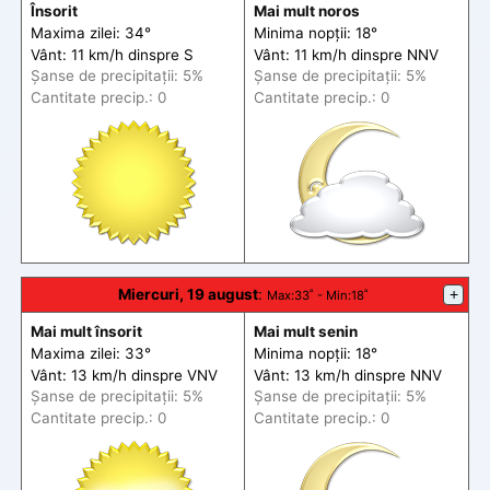
Însorit
Mai mult noros
Maxima zilei: 34°
Minima nopții: 18°
Vânt: 11 km/h din
spre
S
Vânt: 11 km/h din
spre
NNV
Șanse de precip
itații
: 5%
Șanse de precip
itații
: 5%
Cantitate precip.: 0
Cantitate precip.: 0
Miercuri, 19 august
:
+
Max
:33˚ -
Min
:18˚
Mai mult însorit
Mai mult senin
Maxima zilei: 33°
Minima nopții: 18°
Vânt: 13 km/h din
spre
VNV
Vânt: 13 km/h din
spre
NNV
Șanse de precip
itații
: 5%
Șanse de precip
itații
: 5%
Cantitate precip.: 0
Cantitate precip.: 0