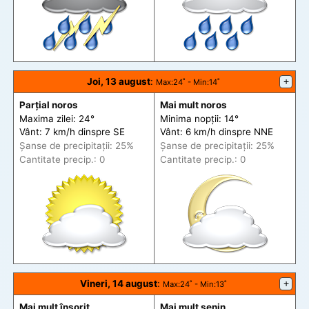
Joi, 13 august
:
+
Max
:24˚ -
Min
:14˚
Parțial noros
Mai mult noros
Maxima zilei: 24°
Minima nopții: 14°
Vânt: 7 km/h din
spre
SE
Vânt: 6 km/h din
spre
NNE
Șanse de precip
itații
: 25%
Șanse de precip
itații
: 25%
Cantitate precip.: 0
Cantitate precip.: 0
Vineri, 14 august
:
+
Max
:24˚ -
Min
:13˚
Mai mult însorit
Mai mult senin