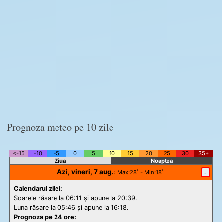
Prognoza meteo pe 10 zile
<-15
-10
-5
0
5
10
15
20
25
30
35+
Ziua
Noaptea
Azi, vineri, 7 aug.
:
-
Max
:28˚ -
Min
:18˚
Calendarul zilei:
Soarele răsare la 06:11 și apune la 20:39.
Luna răsare la 05:46 și apune la 16:18.
Prognoza pe 24 ore: