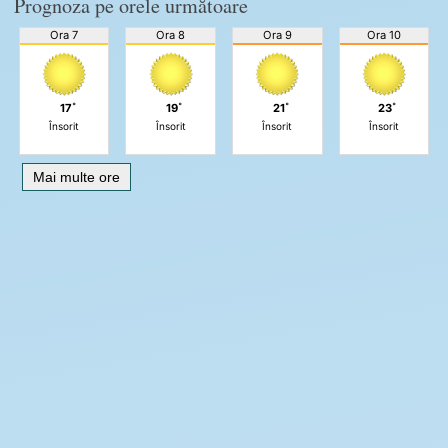
Prognoza pe orele următoare
Ora 7
Ora 8
Ora 9
Ora 10
17˚
19˚
21˚
23˚
Însorit
Însorit
Însorit
Însorit
Mai multe ore