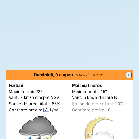
Duminică, 9 august
:
+
Max
:22˚ -
Min
:15˚
Furtuni
Mai mult noros
Maxima zilei: 22°
Minima nopții: 15°
Vânt: 7 km/h din
spre
VSV
Vânt: 5 km/h din
spre
N
Șanse de precip
itații
: 65%
Șanse de precip
itații
: 20%
Cantitate precip:
3
L/m²
Cantitate precip.: 0