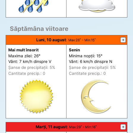
Săptămâna viitoare
Luni, 10 august
:
+
Max
:26˚ -
Min
:15˚
Mai mult însorit
Senin
Maxima zilei: 26°
Minima nopții: 15°
Vânt: 7 km/h din
spre
V
Vânt: 6 km/h din
spre
N
Șanse de precip
itații
: 5%
Șanse de precip
itații
: 5%
Cantitate precip.: 0
Cantitate precip.: 0
Marți, 11 august
:
+
Max
:29˚ -
Min
:16˚