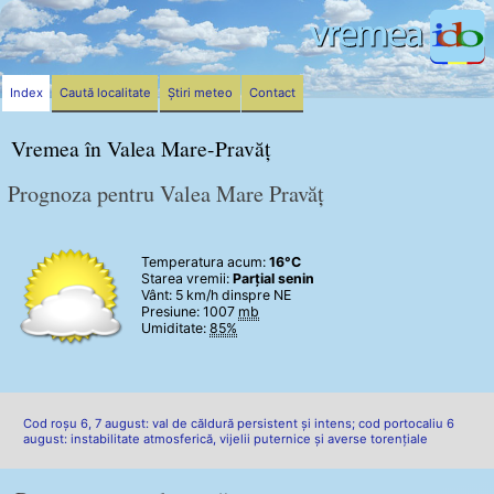
Index
Caută localitate
Știri meteo
Contact
Vremea în Valea Mare-Pravăț
Prognoza pentru Valea Mare Pravăț
Temperatura acum:
16°C
Starea vremii:
Parțial senin
Vânt:
5 km/h
dinspre NE
Presiune: 1007
mb
Umiditate:
85%
Cod roșu 6, 7 august: val de căldură persistent și intens; cod portocaliu 6
august: instabilitate atmosferică, vijelii puternice și averse torențiale