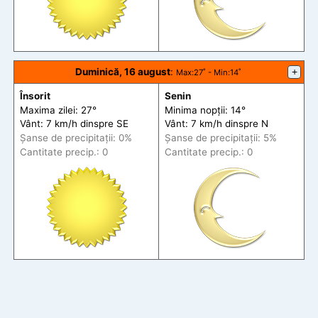
Duminică, 16 august
:
+
Max
:27˚ -
Min
:14˚
Însorit
Senin
Maxima zilei: 27°
Minima nopții: 14°
Vânt: 7 km/h din
spre
SE
Vânt: 7 km/h din
spre
N
Șanse de precip
itații
: 0%
Șanse de precip
itații
: 5%
Cantitate precip.: 0
Cantitate precip.: 0