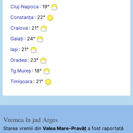
Cluj-Napoca
: 19°
Constanța
: 22°
Craiova
: 21°
Galați
: 24°
Iași
: 21°
Oradea
: 23°
Tg.Mureș
: 18°
Timișoara
: 21°
Vremea în jud Arges
Starea vremii din
Valea Mare-Pravăț
a fost raportată