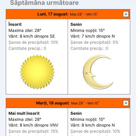
Săptămâna următoare
Luni, 17 august
:
+
Max
:28˚ -
Min
:15˚
Însorit
Senin
Maxima zilei: 28°
Minima nopții: 15°
Vânt: 8 km/h din
spre
SE
Vânt: 7 km/h din
spre
N
Șanse de precip
itații
: 10%
Șanse de precip
itații
: 5%
Cantitate precip.: 0
Cantitate precip.: 0
Marți, 18 august
:
+
Max
:28˚ -
Min
:15˚
Mai mult însorit
Senin
Maxima zilei: 28°
Minima nopții: 15°
Vânt: 8 km/h din
spre
VNV
Vânt: 8 km/h din
spre
N
Șanse de precip
itații
: 15%
Șanse de precip
itații
: 10%