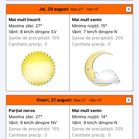
Joi, 20 august
:
+
Max
:27˚ -
Min
:15˚
Mai mult însorit
Mai mult senin
Maxima zilei: 27°
Minima nopții: 15°
Vânt: 8 km/h din
spre
SV
Vânt: 7 km/h din
spre
N
Șanse de precip
itații
: 15%
Șanse de precip
itații
: 20%
Cantitate precip.: 0
Cantitate precip.: 0
Vineri, 21 august
:
+
Max
:27˚ -
Min
:14˚
Parțial noros
Mai mult senin
Maxima zilei: 27°
Minima nopții: 14°
Vânt: 9 km/h din
spre
NV
Vânt: 9 km/h din
spre
N
Șanse de precip
itații
: 15%
Șanse de precip
itații
: 20%
Cantitate precip.: 0
Cantitate precip.: 0