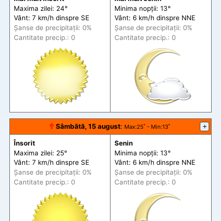
Maxima zilei: 24°
Minima nopții: 13°
Vânt: 7 km/h din
spre
SE
Vânt: 6 km/h din
spre
NNE
Șanse de precip
itații
: 0%
Șanse de precip
itații
: 0%
Cantitate precip.: 0
Cantitate precip.: 0
🕆
Sâmbătă, 15 august
:
+
Max
:25˚ -
Min
:13˚
Însorit
Senin
Maxima zilei: 25°
Minima nopții: 13°
Vânt: 7 km/h din
spre
SE
Vânt: 6 km/h din
spre
NNE
Șanse de precip
itații
: 0%
Șanse de precip
itații
: 0%
Cantitate precip.: 0
Cantitate precip.: 0