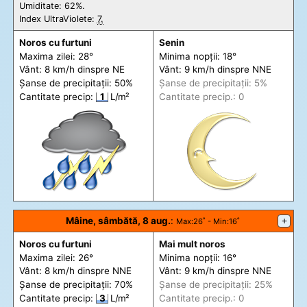
Umiditate: 62%.
Index UltraViolete:
7.
Noros cu furtuni
Senin
Maxima zilei: 28°
Minima nopții: 18°
Vânt: 8 km/h din
spre
NE
Vânt: 9 km/h din
spre
NNE
Șanse de precip
itații
: 50%
Șanse de precip
itații
: 5%
Cantitate precip:
1
L/m²
Cantitate precip.: 0
Mâine, sâmbătă, 8 aug.
:
+
Max
:26˚ -
Min
:16˚
Noros cu furtuni
Mai mult noros
Maxima zilei: 26°
Minima nopții: 16°
Vânt: 8 km/h din
spre
NNE
Vânt: 9 km/h din
spre
NNE
Șanse de precip
itații
: 70%
Șanse de precip
itații
: 25%
Cantitate precip:
3
L/m²
Cantitate precip.: 0