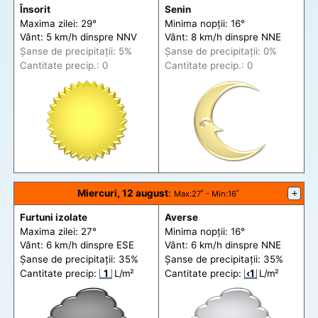
Însorit
Senin
Maxima zilei: 29°
Minima nopții: 16°
Vânt: 5 km/h din
spre
NNV
Vânt: 8 km/h din
spre
NNE
Șanse de precip
itații
: 5%
Șanse de precip
itații
: 0%
Cantitate precip.: 0
Cantitate precip.: 0
Miercuri, 12 august
:
+
Max
:27˚ -
Min
:16˚
Furtuni izolate
Averse
Maxima zilei: 27°
Minima nopții: 16°
Vânt: 6 km/h din
spre
ESE
Vânt: 6 km/h din
spre
NNE
Șanse de precip
itații
: 35%
Șanse de precip
itații
: 35%
Cantitate precip:
1
L/m²
Cantitate precip:
‹1
L/m²