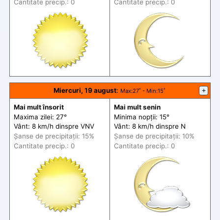
Cantitate precip.: 0
Cantitate precip.: 0
Miercuri, 19 august
:
+
Max
:27˚ -
Min
:15˚
Mai mult însorit
Mai mult senin
Maxima zilei: 27°
Minima nopții: 15°
Vânt: 8 km/h din
spre
VNV
Vânt: 8 km/h din
spre
N
Șanse de precip
itații
: 15%
Șanse de precip
itații
: 10%
Cantitate precip.: 0
Cantitate precip.: 0