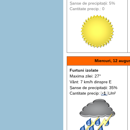
Șanse de precip
itații
: 5%
Cantitate precip.: 0
Miercuri, 12 augu
Furtuni izolate
Maxima zilei: 27°
Vânt: 7 km/h din
spre
E
Șanse de precip
itații
: 35%
Cantitate precip:
‹1
L/m²