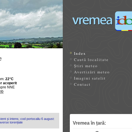
Index
e
Caută localitate
Știri meteo
Avertizări meteo
Imagini satelit
um:
22°C
r acoperit
Contact
spre NNE
mb
tent și intens; cod portocaliu 6 august:
Vremea în țară:
 averse torențiale