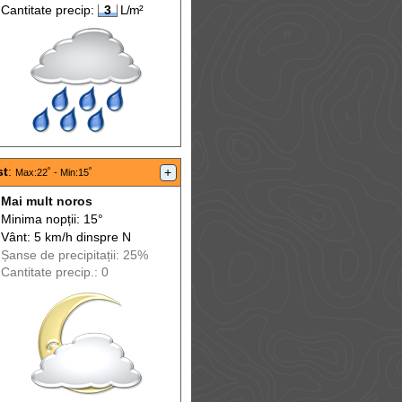
Cantitate precip:
3
L/m²
st
:
+
Max
:22˚ -
Min
:15˚
Mai mult noros
Minima nopții: 15°
Vânt: 5 km/h din
spre
N
Șanse de precip
itații
: 25%
Cantitate precip.: 0