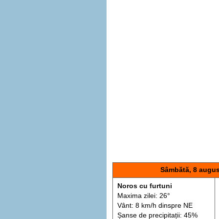
Sâmbătă, 8 augus
Noros cu furtuni
Maxima zilei: 26°
Vânt: 8 km/h din
spre
NE
Șanse de precip
itații
: 45%