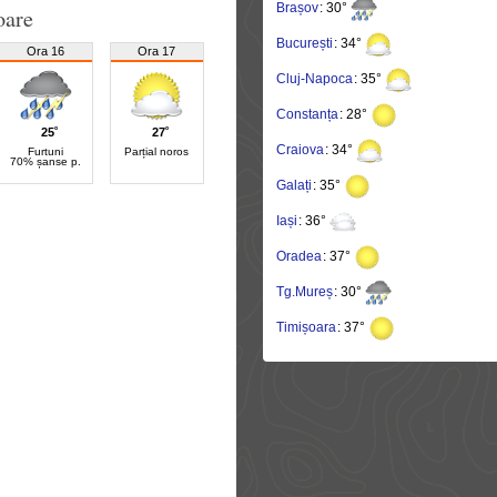
Brașov
: 30°
oare
București
: 34°
Ora 16
Ora 17
Cluj-Napoca
: 35°
Constanța
: 28°
25˚
27˚
Craiova
: 34°
Furtuni
Parțial noros
70% șanse p.
Galați
: 35°
Iași
: 36°
Oradea
: 37°
Tg.Mureș
: 30°
Timișoara
: 37°