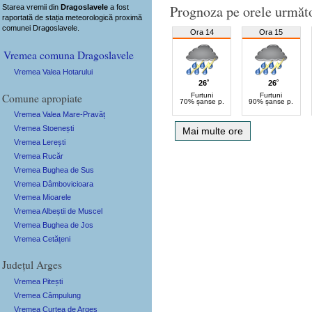
Prognoza pe orele următ
Starea vremii din
Dragoslavele
a fost
raportată de stația meteorologică proximă
comunei Dragoslavele.
Ora 14
Ora 15
Vremea comuna Dragoslavele
Vremea Valea Hotarului
26˚
26˚
Comune apropiate
Furtuni
Furtuni
70% șanse p.
90% șanse p.
Vremea Valea Mare-Pravăț
Vremea Stoenești
Mai multe ore
Vremea Lerești
Vremea Rucăr
Vremea Bughea de Sus
Vremea Dâmbovicioara
Vremea Mioarele
Vremea Albeștii de Muscel
Vremea Bughea de Jos
Vremea Cetățeni
Județul Arges
Vremea Pitești
Vremea Câmpulung
Vremea Curtea de Argeș