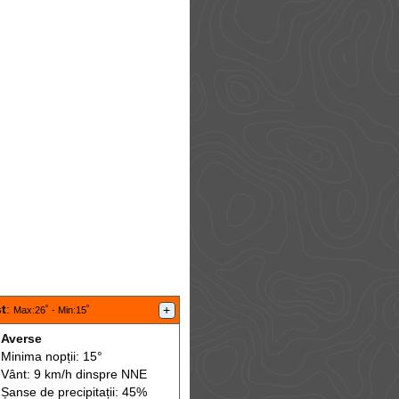
t
:
+
Max
:26˚ -
Min
:15˚
Averse
Minima nopții: 15°
Vânt: 9 km/h din
spre
NNE
Șanse de precip
itații
: 45%