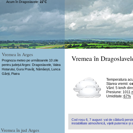
Acum în Dragoslavele:
22˚C
Vremea în Arges
Vremea în Dragoslavel
Prognoza meteo pe următoarele 10 zile
pentru județul Arges: Dragoslavele, Valea
Hotarului, Gura Pravăț, Nămăești, Lunca
Gârții, Piatra
Temperatura ac
Starea vremii:
ce
Vânt:
5 km/h
din
Presiune: 1011
Umiditate:
67%
Cod roșu 6, 7 august: val de căldură persis
instabilitate atmosferică, vijelii puternice și
Vremea în jud Arges