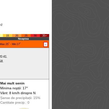
le
15
20
25
30
35+
Noaptea
-
Max
:25˚ -
Min
:17˚
20:41.
58.
Mai mult senin
Minima nopții: 17°
Vânt: 8 km/h din
spre
N
Șanse de precip
itații
: 15%
Cantitate precip.: 0