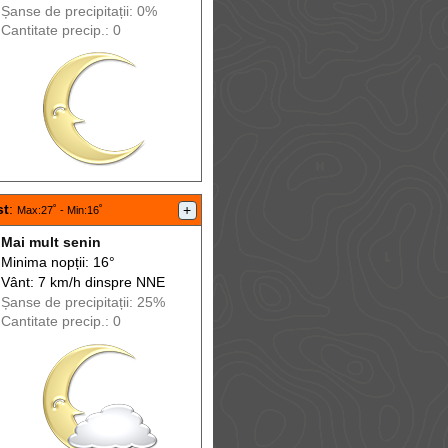
Șanse de precip
itații
: 0%
Cantitate precip.: 0
st
:
+
Max
:27˚ -
Min
:16˚
Mai mult senin
Minima nopții: 16°
Vânt: 7 km/h din
spre
NNE
Șanse de precip
itații
: 25%
Cantitate precip.: 0