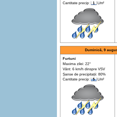
Cantitate precip:
1
L/m²
Duminică, 9 augu
Furtuni
Maxima zilei: 22°
Vânt: 6 km/h din
spre
VSV
Șanse de precip
itații
: 80%
Cantitate precip:
5
L/m²