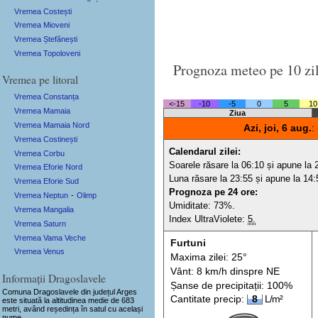
Vremea Costești
Vremea Mioveni
Vremea Ștefănești
Vremea Topoloveni
Prognoza meteo pe 10 zi
Vremea pe litoral
Vremea Constanța
<-15
-10
-5
0
5
10
Vremea Mamaia
Ziua
Vremea Mamaia Nord
Azi, joi, 6 aug.
:
Vremea Costinești
Calendarul zilei:
Vremea Corbu
Soarele răsare la 06:10 și apune la 
Vremea Eforie Nord
Luna răsare la 23:55 și apune la 14:
Vremea Eforie Sud
Prognoza pe 24 ore:
Vremea Neptun
-
Olimp
Umiditate: 73%.
Vremea Mangalia
Index UltraViolete:
5.
Vremea Saturn
Vremea Vama Veche
Furtuni
Vremea Venus
Maxima zilei: 25°
Vânt: 8 km/h din
spre
NE
Informații Dragoslavele
Șanse de precip
itații
: 100%
Comuna Dragoslavele
din județul Arges
Cantitate precip:
8
L/m²
este situată la altitudinea medie de 683
metri, având reședința în satul cu același
nume.