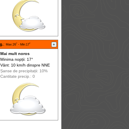
g.
:
+
Max
:26˚ -
Min
:17˚
Mai mult noros
Minima nopții: 17°
Vânt: 10 km/h din
spre
NNE
Șanse de precip
itații
: 10%
Cantitate precip.: 0