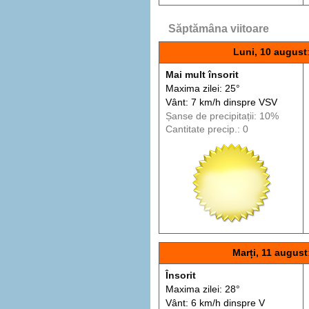
Săptămâna viitoare
Luni, 10 august
Mai mult însorit
Maxima zilei: 25°
Vânt: 7 km/h din
spre
VSV
Șanse de precip
itații
: 10%
Cantitate precip.: 0
Marți, 11 august
Însorit
Maxima zilei: 28°
Vânt: 6 km/h din
spre
V