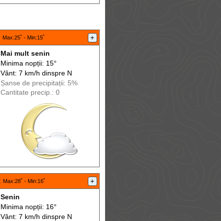
:
+
Max
:25˚ -
Min
:15˚
Mai mult senin
Minima nopții: 15°
Vânt: 7 km/h din
spre
N
Șanse de precip
itații
: 5%
Cantitate precip.: 0
:
+
Max
:28˚ -
Min
:16˚
Senin
Minima nopții: 16°
Vânt: 7 km/h din
spre
N