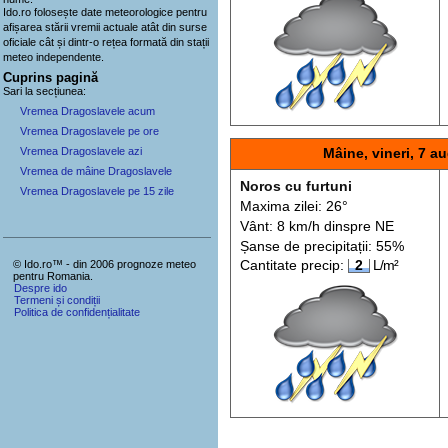
Ido.ro folosește date meteorologice pentru
afișarea stării vremii actuale atât din surse
oficiale cât și dintr-o rețea formată din stații
meteo
independente
.
Cuprins pagină
Sari la secțiunea:
Vremea Dragoslavele acum
Vremea Dragoslavele pe ore
Vremea Dragoslavele azi
Mâine, vineri, 7 au
Vremea de mâine Dragoslavele
Noros cu furtuni
Vremea Dragoslavele pe 15 zile
Maxima zilei: 26°
Vânt: 8 km/h din
spre
NE
Șanse de precip
itații
: 55%
© Ido.ro™ - din 2006 prognoze meteo
Cantitate precip:
2
L/m²
pentru Romania.
Despre ido
Termeni și condiții
Politica de confidențialitate