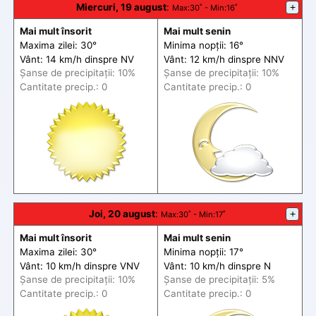
Miercuri, 19 august
:
+
Max
:30˚ -
Min
:16˚
Mai mult însorit
Mai mult senin
Maxima zilei: 30°
Minima nopții: 16°
Vânt: 14 km/h din
spre
NV
Vânt: 12 km/h din
spre
NNV
Șanse de precip
itații
: 10%
Șanse de precip
itații
: 10%
Cantitate precip.: 0
Cantitate precip.: 0
Joi, 20 august
:
+
Max
:30˚ -
Min
:17˚
Mai mult însorit
Mai mult senin
Maxima zilei: 30°
Minima nopții: 17°
Vânt: 10 km/h din
spre
VNV
Vânt: 10 km/h din
spre
N
Șanse de precip
itații
: 10%
Șanse de precip
itații
: 5%
Cantitate precip.: 0
Cantitate precip.: 0