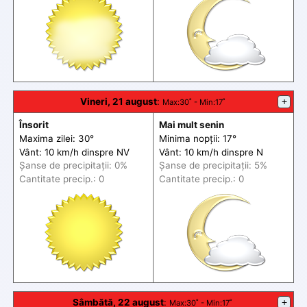
Vineri, 21 august
:
+
Max
:30˚ -
Min
:17˚
Însorit
Mai mult senin
Maxima zilei: 30°
Minima nopții: 17°
Vânt: 10 km/h din
spre
NV
Vânt: 10 km/h din
spre
N
Șanse de precip
itații
: 0%
Șanse de precip
itații
: 5%
Cantitate precip.: 0
Cantitate precip.: 0
Sâmbătă, 22 august
:
+
Max
:30˚ -
Min
:17˚