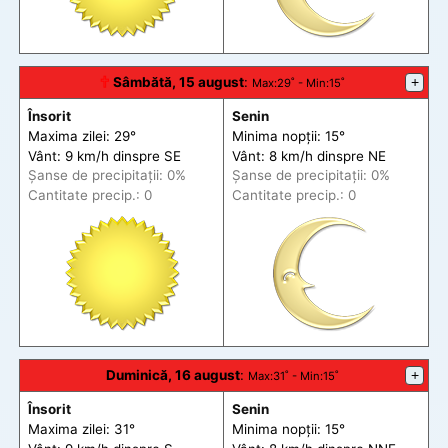
🕆
Sâmbătă, 15 august
:
+
Max
:29˚ -
Min
:15˚
Însorit
Senin
Maxima zilei: 29°
Minima nopții: 15°
Vânt: 9 km/h din
spre
SE
Vânt: 8 km/h din
spre
NE
Șanse de precip
itații
: 0%
Șanse de precip
itații
: 0%
Cantitate precip.: 0
Cantitate precip.: 0
Duminică, 16 august
:
+
Max
:31˚ -
Min
:15˚
Însorit
Senin
Maxima zilei: 31°
Minima nopții: 15°