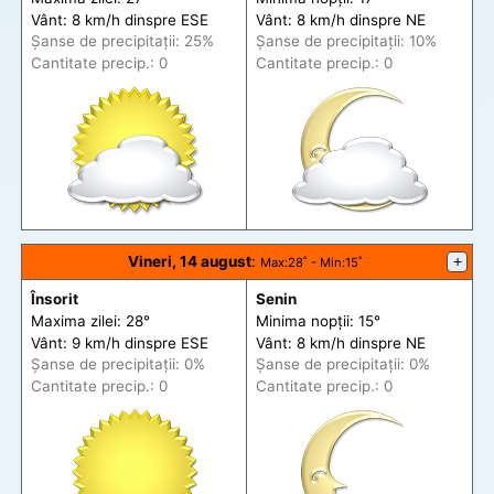
Vânt: 8 km/h din
spre
ESE
Vânt: 8 km/h din
spre
NE
Șanse de precip
itații
: 25%
Șanse de precip
itații
: 10%
Cantitate precip.: 0
Cantitate precip.: 0
Vineri, 14 august
:
+
Max
:28˚ -
Min
:15˚
Însorit
Senin
Maxima zilei: 28°
Minima nopții: 15°
Vânt: 9 km/h din
spre
ESE
Vânt: 8 km/h din
spre
NE
Șanse de precip
itații
: 0%
Șanse de precip
itații
: 0%
Cantitate precip.: 0
Cantitate precip.: 0