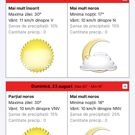
Mai mult însorit
Mai mult noros
Maxima zilei: 30°
Minima nopții: 17°
Vânt: 11 km/h din
spre
V
Vânt: 10 km/h din
spre
N
Șanse de precip
itații
: 10%
Șanse de precip
itații
: 15%
Cantitate precip.: 0
Cantitate precip.: 0
Duminică, 23 august
:
+
Max
:30˚ -
Min
:16˚
Parțial noros
Mai mult noros
Maxima zilei: 30°
Minima nopții: 16°
Vânt: 10 km/h din
spre
VNV
Vânt: 10 km/h din
spre
NNV
Șanse de precip
itații
: 15%
Șanse de precip
itații
: 25%
Cantitate precip.: 0
Cantitate precip.: 0