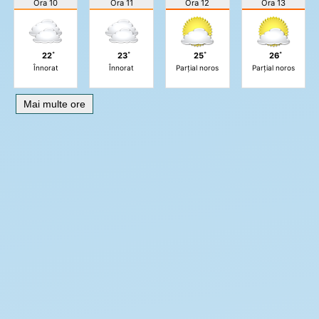
Ora 10
Ora 11
Ora 12
Ora 13
22˚
23˚
25˚
26˚
Înnorat
Înnorat
Parțial noros
Parțial noros
Mai multe ore