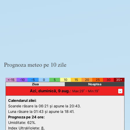
Prognoza meteo pe 10 zile
<-15
-10
-5
0
5
10
15
20
25
30
35+
Ziua
Noaptea
Azi, duminică, 9 aug.
:
-
Max
:29˚ -
Min
:19˚
Calendarul zilei:
Soarele răsare la 06:21 și apune la 20:43.
Luna răsare la 01:43 și apune la 18:41.
Prognoza pe 24 ore:
Umiditate: 62%.
Index UltraViolete:
8.