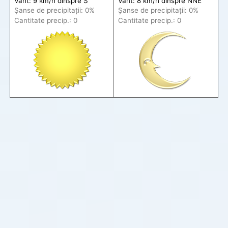
Vânt: 9 km/h din
spre
S
Vânt: 8 km/h din
spre
NNE
Șanse de precip
itații
: 0%
Șanse de precip
itații
: 0%
Cantitate precip.: 0
Cantitate precip.: 0