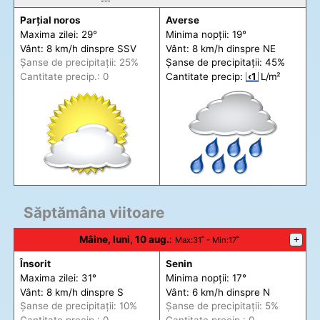
Parțial noros
Averse
Maxima zilei: 29°
Minima nopții: 19°
Vânt: 8 km/h din
spre
SSV
Vânt: 8 km/h din
spre
NE
Șanse de precip
itații
: 25%
Șanse de precip
itații
: 45%
Cantitate precip.: 0
Cantitate precip:
‹1
L/m²
Săptămâna viitoare
Mâine, luni, 10 aug.
:
+
Max
:31˚ -
Min
:17˚
Însorit
Senin
Maxima zilei: 31°
Minima nopții: 17°
Vânt: 8 km/h din
spre
S
Vânt: 6 km/h din
spre
N
Șanse de precip
itații
: 10%
Șanse de precip
itații
: 5%
Cantitate precip.: 0
Cantitate precip.: 0