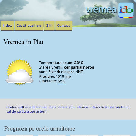
Index
Caută localitate
Știri
Contact
Vremea în Plai
Temperatura acum:
23°C
Starea vremii:
cer partial noros
Vânt:
5 km/h
dinspre NNE
Presiune: 1019
mb
Umiditate:
65%
Coduri galbene 8 august: instabilitate atmosferică; intensificări ale vântului;
val de căldură persistent
Prognoza pe orele următoare