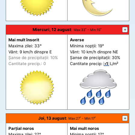
Miercuri, 12 august
:
+
Max
:33˚ -
Min
:19˚
Mai mult însorit
Averse
Maxima zilei: 33°
Minima nopții: 19°
Vânt: 9 km/h din
spre
E
Vânt: 10 km/h din
spre
NE
Șanse de precip
itații
: 10%
Șanse de precip
itații
: 30%
Cantitate precip.: 0
Cantitate precip:
‹1
L/m²
Joi, 13 august
:
+
Max
:27˚ -
Min
:17˚
Parțial noros
Mai mult noros
Maxima zilei: 27°
Minima nopții: 17°