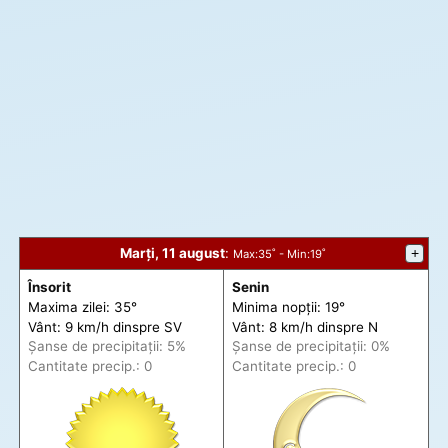
Marți, 11 august
:
+
Max
:35˚ -
Min
:19˚
Însorit
Senin
Maxima zilei: 35°
Minima nopții: 19°
Vânt: 9 km/h din
spre
SV
Vânt: 8 km/h din
spre
N
Șanse de precip
itații
: 5%
Șanse de precip
itații
: 0%
Cantitate precip.: 0
Cantitate precip.: 0