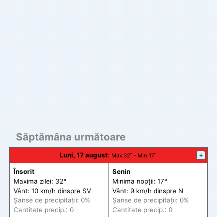
Săptămâna următoare
Luni, 17 august
:
+
Max
:32˚ -
Min
:17˚
Însorit
Senin
Maxima zilei: 32°
Minima nopții: 17°
Vânt: 10 km/h din
spre
SV
Vânt: 9 km/h din
spre
N
Șanse de precip
itații
: 0%
Șanse de precip
itații
: 0%
Cantitate precip.: 0
Cantitate precip.: 0