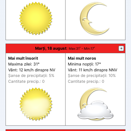
Marți, 18 august
:
+
Max
:31˚ -
Min
:17˚
Mai mult însorit
Mai mult noros
Maxima zilei: 31°
Minima nopții: 17°
Vânt: 12 km/h din
spre
NV
Vânt: 11 km/h din
spre
NNV
Șanse de precip
itații
: 5%
Șanse de precip
itații
: 10%
Cantitate precip.: 0
Cantitate precip.: 0