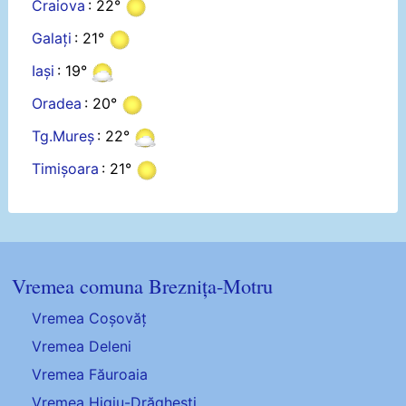
Craiova
: 22°
Galați
: 21°
Iași
: 19°
Oradea
: 20°
Tg.Mureș
: 22°
Timișoara
: 21°
Vremea comuna Breznița-Motru
Vremea Coșovăț
Vremea Deleni
Vremea Făuroaia
Vremea Higiu-Drăghești