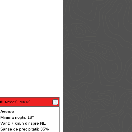
st
:
+
Max
:29˚ -
Min
:18˚
Averse
Minima nopții: 18°
Vânt: 7 km/h din
spre
NE
Șanse de precip
itații
: 35%