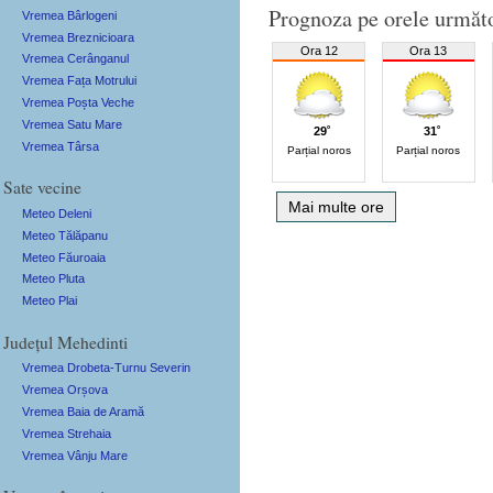
Prognoza pe orele următ
Vremea Bârlogeni
Vremea Breznicioara
Ora 12
Ora 13
Vremea Cerânganul
Vremea Fața Motrului
Vremea Poșta Veche
Vremea Satu Mare
29˚
31˚
Vremea Târsa
Parțial noros
Parțial noros
Sate vecine
Mai multe ore
Meteo Deleni
Meteo Tălăpanu
Meteo Făuroaia
Meteo Pluta
Meteo Plai
Județul Mehedinti
Vremea Drobeta-Turnu Severin
Vremea Orșova
Vremea Baia de Aramă
Vremea Strehaia
Vremea Vânju Mare