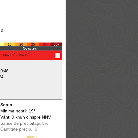
le
15
20
25
30
35+
Noaptea
.
:
-
Max
:33˚ -
Min
:19˚
20:46.
24.
Senin
Minima nopții: 19°
Vânt: 9 km/h din
spre
NNV
Șanse de precip
itații
: 5%
Cantitate precip.: 0