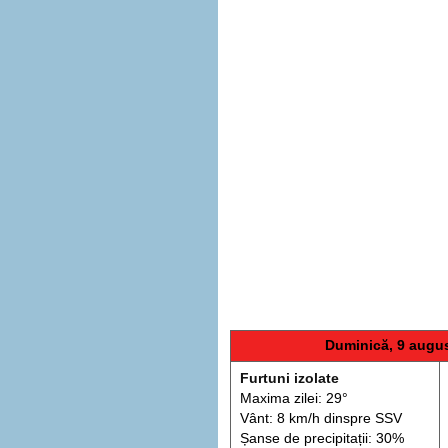
Duminică, 9 augu
Furtuni izolate
Maxima zilei: 29°
Vânt: 8 km/h din
spre
SSV
Șanse de precip
itații
: 30%