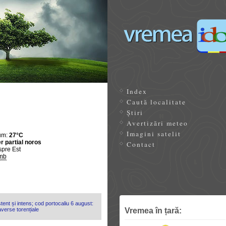
Index
Caută localitate
Știri
Avertizări meteo
Imagini satelit
um:
27°C
r partial noros
Contact
spre Est
mb
tent și intens; cod portocaliu 6 august:
Vremea în țară:
 averse torențiale