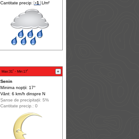
Cantitate precip:
‹1
L/m²
:
+
Max
:31˚ -
Min
:17˚
Senin
Minima nopții: 17°
Vânt: 6 km/h din
spre
N
Șanse de precip
itații
: 5%
Cantitate precip.: 0