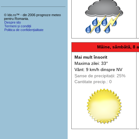
© Ido.ro™ - din 2006 prognoze meteo
pentru Romania.
Despre ido
Termeni și condiții
Politica de confidențialitate
Mâine, sâmbătă, 8 
Mai mult însorit
Maxima zilei: 33°
Vânt: 9 km/h din
spre
NV
Șanse de precip
itații
: 25%
Cantitate precip.: 0