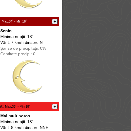
:
+
Max
:34˚ -
Min
:18˚
Senin
Minima nopții: 18°
Vânt: 7 km/h din
spre
N
Șanse de precip
itații
: 0%
Cantitate precip.: 0
st
:
+
Max
:33˚ -
Min
:18˚
Mai mult noros
Minima nopții: 18°
Vânt: 8 km/h din
spre
NNE