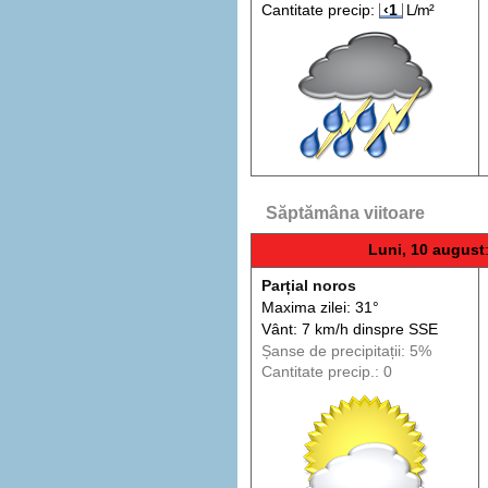
Cantitate precip:
‹1
L/m²
Săptămâna viitoare
Luni, 10 august
Parțial noros
Maxima zilei: 31°
Vânt: 7 km/h din
spre
SSE
Șanse de precip
itații
: 5%
Cantitate precip.: 0