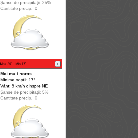
Șanse de precip
itații
: 25%
Cantitate precip.: 0
+
Max
:29˚ -
Min
:17˚
Mai mult noros
Minima nopții: 17°
Vânt: 8 km/h din
spre
NE
Șanse de precip
itații
: 5%
Cantitate precip.: 0