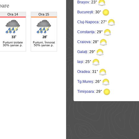
Brașov
: 23°
oare
București
: 30°
Ora 14
Ora 15
Cluj-Napoca
: 27°
Constanța
: 29°
33˚
28˚
Craiova
: 28°
Furtuni izolate
Furtuni, înnorat
30% șanse p.
50% șanse p.
Galați
: 29°
Iași
: 25°
Oradea
: 31°
Tg.Mureș
: 26°
Timișoara
: 29°