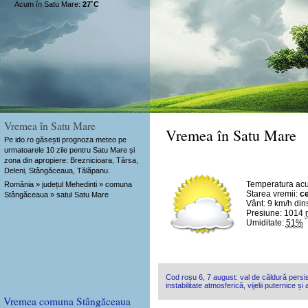
Acum în Satu Mare:
27˚C
Vremea în Satu Mare
Vremea în Satu Mare
Pe ido.ro găsești prognoza meteo pe
urmatoarele 10 zile pentru Satu Mare și
zona din apropiere: Breznicioara, Târsa,
Deleni, Stângăceaua, Tălăpanu.
Temperatura ac
România » județul Mehedinti » comuna
Starea vremii:
ce
Stângăceaua » satul Satu Mare
Vânt:
9 km/h
din
Presiune: 1014
Umiditate:
51%
Cod roșu 6, 7 august: val de căldură persis
instabilitate atmosferică, vijelii puternice și
Vremea comuna Stângăceaua