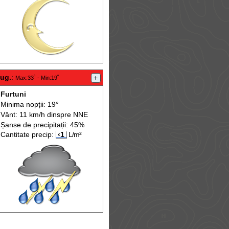
aug.
:
+
Max
:33˚ -
Min
:19˚
Furtuni
Minima nopții: 19°
Vânt: 11 km/h din
spre
NNE
Șanse de precip
itații
: 45%
Cantitate precip:
‹1
L/m²