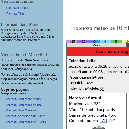
Vremea în regiune
Vremea Turceni
Vremea Filiași
Informații Satu Mare
Prognoza meteo pe 10 zi
Satul Satu Mare
face parte din com.
Stângăceaua, județul Mehedinti.
Localitatea Satu Mare este situată la o
altitudine medie de 192 metri.
<-15
-10
-5
0
5
10
Ziua
Azi, vineri, 7 aug
Vremea în jud. Mehedinti
Starea vremii din
Satu Mare
a fost
Calendarul zilei:
raportata de statia meteorologica proximă
Soarele răsare la 06:19 și apune la 
comunei Stângăceaua.
Luna răsare la 00:03 și apune la 16:
Pentru afișarea stării vremii folosim atât
Prognoza pe 24 ore:
stații meteorologice oficiale cât și o rețea
Umiditate: 45%.
de senzori meteo
independenți
.
Index UltraViolete:
8.
Cuprins pagină
Mergi la secțiunea:
Noros cu furtuni
Vremea Satu Mare acum
Maxima zilei: 33°
Vremea Satu Mare pe ore
Vânt: 10 km/h din
spre
SV
Vremea Satu Mare azi
Șanse de precip
itații
: 45%
Vremea de mâine Satu Mare
Cantitate precip:
‹1
L/m²
Vremea Satu Mare pe 15 zile