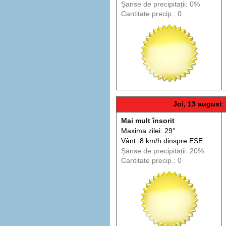
Șanse de precip
itații
: 0%
Cantitate precip.: 0
Joi, 13 august
:
Mai mult însorit
Maxima zilei: 29°
Vânt: 8 km/h din
spre
ESE
Șanse de precip
itații
: 20%
Cantitate precip.: 0