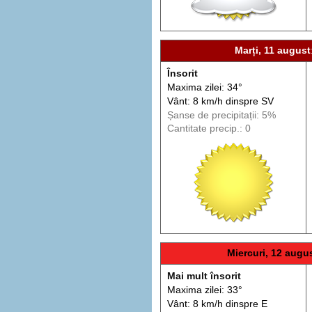
Marți, 11 august
Însorit
Maxima zilei: 34°
Vânt: 8 km/h din
spre
SV
Șanse de precip
itații
: 5%
Cantitate precip.: 0
Miercuri, 12 augu
Mai mult însorit
Maxima zilei: 33°
Vânt: 8 km/h din
spre
E