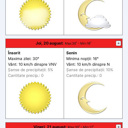
Joi, 20 august
:
+
Max
:30˚ -
Min
:16˚
Însorit
Senin
Maxima zilei: 30°
Minima nopții: 16°
Vânt: 10 km/h din
spre
VNV
Vânt: 10 km/h din
spre
N
Șanse de precip
itații
: 5%
Șanse de precip
itații
: 10%
Cantitate precip.: 0
Cantitate precip.: 0
Vineri, 21 august
:
+
Max
:30˚ -
Min
:17˚