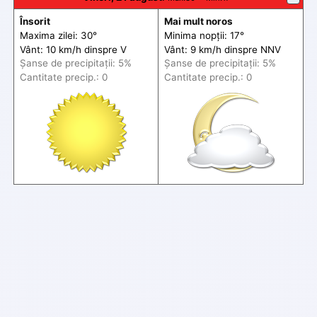
Însorit
Mai mult noros
Maxima zilei: 30°
Minima nopții: 17°
Vânt: 10 km/h din
spre
V
Vânt: 9 km/h din
spre
NNV
Șanse de precip
itații
: 5%
Șanse de precip
itații
: 5%
Cantitate precip.: 0
Cantitate precip.: 0