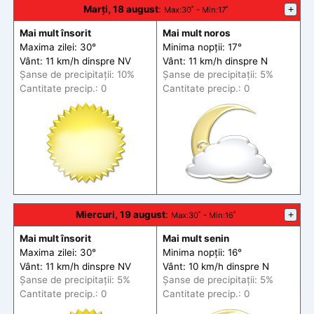
Marți, 18 august
:
+
Max
:30˚ -
Min
:17˚
Mai mult însorit
Mai mult noros
Maxima zilei: 30°
Minima nopții: 17°
Vânt: 11 km/h din
spre
NV
Vânt: 11 km/h din
spre
N
Șanse de precip
itații
: 10%
Șanse de precip
itații
: 5%
Cantitate precip.: 0
Cantitate precip.: 0
Miercuri, 19 august
:
+
Max
:30˚ -
Min
:16˚
Mai mult însorit
Mai mult senin
Maxima zilei: 30°
Minima nopții: 16°
Vânt: 11 km/h din
spre
NV
Vânt: 10 km/h din
spre
N
Șanse de precip
itații
: 5%
Șanse de precip
itații
: 5%
Cantitate precip.: 0
Cantitate precip.: 0