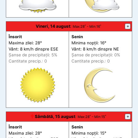
Vineri, 14 august
:
+
Max
:28˚ -
Min
:16˚
Însorit
Senin
Maxima zilei: 28°
Minima nopții: 16°
Vânt: 8 km/h din
spre
ESE
Vânt: 8 km/h din
spre
NE
Șanse de precip
itații
: 5%
Șanse de precip
itații
: 0%
Cantitate precip.: 0
Cantitate precip.: 0
🕆
Sâmbătă, 15 august
:
+
Max
:28˚ -
Min
:15˚
Însorit
Senin
Maxima zilei: 28°
Minima nopții: 15°