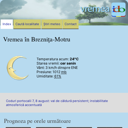
Index
Caută localitate
Știri meteo
Contact
Vremea în Breznița-Motru
Temperatura acum:
24°C
Starea vremii:
cer senin
Vânt:
3 km/h
dinspre ENE
Presiune: 1012
mb
Umiditate:
61%
Coduri portocalii 7, 8 august: val de căldură persistent; instabilitate
atmosferică accentuată
Prognoza pe orele următoare