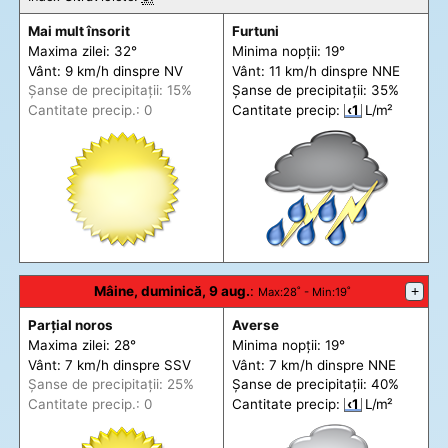
Mai mult însorit
Furtuni
Maxima zilei: 32°
Minima nopții: 19°
Vânt: 9 km/h din
spre
NV
Vânt: 11 km/h din
spre
NNE
Șanse de precip
itații
: 15%
Șanse de precip
itații
: 35%
Cantitate precip.: 0
Cantitate precip:
‹1
L/m²
Mâine, duminică, 9 aug.
:
+
Max
:28˚ -
Min
:19˚
Parțial noros
Averse
Maxima zilei: 28°
Minima nopții: 19°
Vânt: 7 km/h din
spre
SSV
Vânt: 7 km/h din
spre
NNE
Șanse de precip
itații
: 25%
Șanse de precip
itații
: 40%
Cantitate precip.: 0
Cantitate precip:
‹1
L/m²