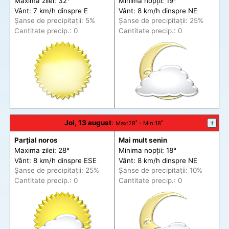
Maxima zilei: 32°
Minima nopții: 19°
Vânt: 7 km/h din
spre
E
Vânt: 8 km/h din
spre
NE
Șanse de precip
itații
: 5%
Șanse de precip
itații
: 25%
Cantitate precip.: 0
Cantitate precip.: 0
Joi, 13 august
:
+
Max
:28˚ -
Min
:18˚
Parțial noros
Mai mult senin
Maxima zilei: 28°
Minima nopții: 18°
Vânt: 8 km/h din
spre
ESE
Vânt: 8 km/h din
spre
NE
Șanse de precip
itații
: 25%
Șanse de precip
itații
: 10%
Cantitate precip.: 0
Cantitate precip.: 0