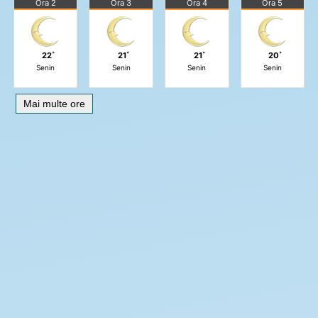
Ora 2
Ora 3
Ora 4
Ora 5
22˚
21˚
21˚
20˚
Senin
Senin
Senin
Senin
Mai multe ore