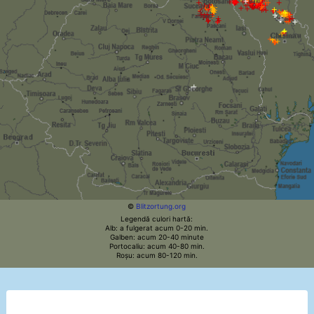
©
Blitzortung.org
Legendă culori hartă:
Alb: a fulgerat acum 0-20 min.
Galben: acum 20-40 minute
Portocaliu: acum 40-80 min.
Roșu: acum 80-120 min.