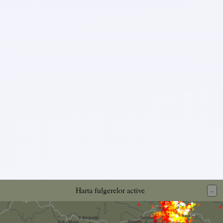
Harta fulgerelor active
-