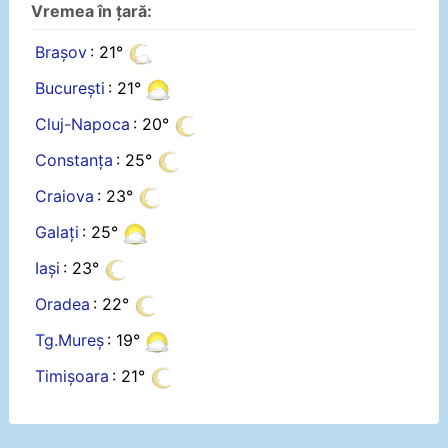
Vremea în țară:
Brașov
: 21°
București
: 21°
Cluj-Napoca
: 20°
Constanța
: 25°
Craiova
: 23°
Galați
: 25°
Iași
: 23°
Oradea
: 22°
Tg.Mureș
: 19°
Timișoara
: 21°