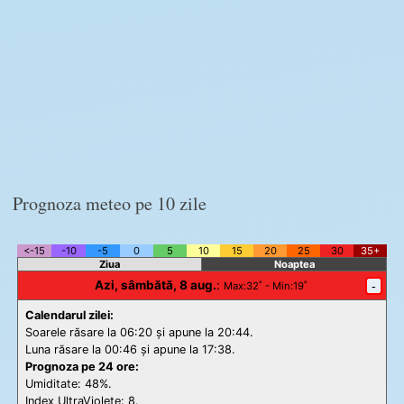
Prognoza meteo pe 10 zile
<-15
-10
-5
0
5
10
15
20
25
30
35+
Ziua
Noaptea
Azi, sâmbătă, 8 aug.
:
-
Max
:32˚ -
Min
:19˚
Calendarul zilei:
Soarele răsare la 06:20 și apune la 20:44.
Luna răsare la 00:46 și apune la 17:38.
Prognoza pe 24 ore:
Umiditate: 48%.
Index UltraViolete:
8.