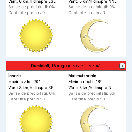
Vânt: 8 km/h din
spre
ESE
Vânt: 8 km/h din
spre
NNE
Șanse de precip
itații
: 0%
Șanse de precip
itații
: 0%
Cantitate precip.: 0
Cantitate precip.: 0
Duminică, 16 august
:
+
Max
:29˚ -
Min
:16˚
Însorit
Mai mult senin
Maxima zilei: 29°
Minima nopții: 16°
Vânt: 8 km/h din
spre
SE
Vânt: 8 km/h din
spre
N
Șanse de precip
itații
: 0%
Șanse de precip
itații
: 0%
Cantitate precip.: 0
Cantitate precip.: 0