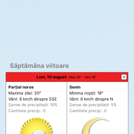
Săptămâna viitoare
Luni, 10 august
:
+
Max
:30˚ -
Min
:18˚
Parțial noros
Senin
Maxima zilei: 30°
Minima nopții: 18°
Vânt: 6 km/h din
spre
SSE
Vânt: 6 km/h din
spre
N
Șanse de precip
itații
: 10%
Șanse de precip
itații
: 5%
Cantitate precip.: 0
Cantitate precip.: 0