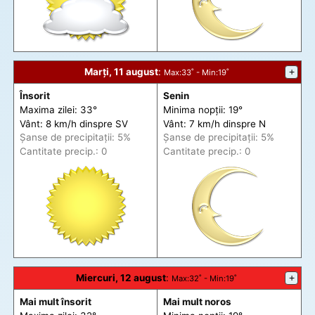
Marți, 11 august
:
+
Max
:33˚ -
Min
:19˚
Însorit
Senin
Maxima zilei: 33°
Minima nopții: 19°
Vânt: 8 km/h din
spre
SV
Vânt: 7 km/h din
spre
N
Șanse de precip
itații
: 5%
Șanse de precip
itații
: 5%
Cantitate precip.: 0
Cantitate precip.: 0
Miercuri, 12 august
:
+
Max
:32˚ -
Min
:19˚
Mai mult însorit
Mai mult noros