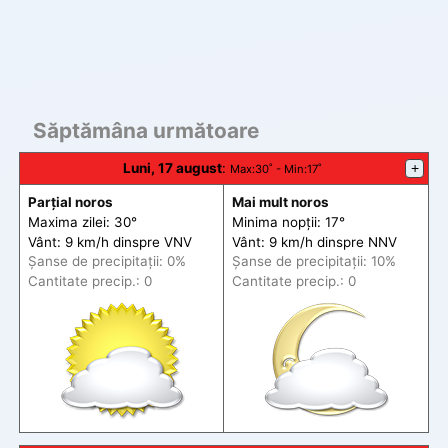
Săptămâna următoare
Luni, 17 august
:
+
Max
:30˚ -
Min
:17˚
Parțial noros
Mai mult noros
Maxima zilei: 30°
Minima nopții: 17°
Vânt: 9 km/h din
spre
VNV
Vânt: 9 km/h din
spre
NNV
Șanse de precip
itații
: 0%
Șanse de precip
itații
: 10%
Cantitate precip.: 0
Cantitate precip.: 0