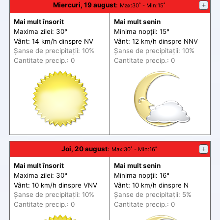
Miercuri, 19 august
:
+
Max
:30˚ -
Min
:15˚
Mai mult însorit
Mai mult senin
Maxima zilei: 30°
Minima nopții: 15°
Vânt: 14 km/h din
spre
NV
Vânt: 12 km/h din
spre
NNV
Șanse de precip
itații
: 10%
Șanse de precip
itații
: 10%
Cantitate precip.: 0
Cantitate precip.: 0
Joi, 20 august
:
+
Max
:30˚ -
Min
:16˚
Mai mult însorit
Mai mult senin
Maxima zilei: 30°
Minima nopții: 16°
Vânt: 10 km/h din
spre
VNV
Vânt: 10 km/h din
spre
N
Șanse de precip
itații
: 10%
Șanse de precip
itații
: 5%
Cantitate precip.: 0
Cantitate precip.: 0