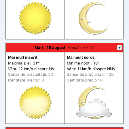
Marți, 18 august
:
+
Max
:31˚ -
Min
:16˚
Mai mult însorit
Mai mult noros
Maxima zilei: 31°
Minima nopții: 16°
Vânt: 12 km/h din
spre
NV
Vânt: 11 km/h din
spre
NNV
Șanse de precip
itații
: 5%
Șanse de precip
itații
: 10%
Cantitate precip.: 0
Cantitate precip.: 0