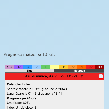
Prognoza meteo pe 10 zile
<-15
-10
-5
0
5
10
15
20
25
30
35+
Ziua
Noaptea
Azi, duminică, 9 aug.
:
-
Max
:29˚ -
Min
:18˚
Calendarul zilei:
Soarele răsare la 06:21 și apune la 20:43.
Luna răsare la 01:43 și apune la 18:41.
Prognoza pe 24 ore:
Umiditate: 62%.
Index UltraViolete:
8.