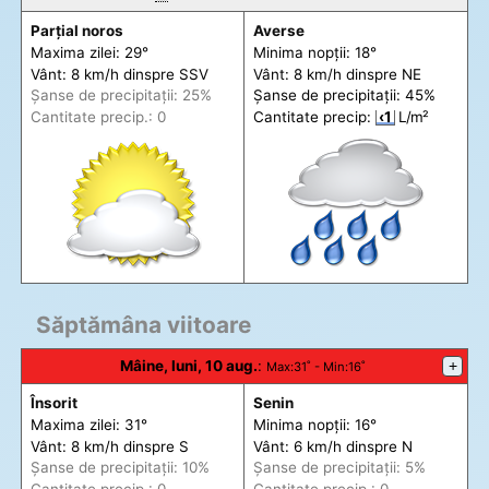
Parțial noros
Averse
Maxima zilei: 29°
Minima nopții: 18°
Vânt: 8 km/h din
spre
SSV
Vânt: 8 km/h din
spre
NE
Șanse de precip
itații
: 25%
Șanse de precip
itații
: 45%
Cantitate precip.: 0
Cantitate precip:
‹1
L/m²
Săptămâna viitoare
Mâine, luni, 10 aug.
:
+
Max
:31˚ -
Min
:16˚
Însorit
Senin
Maxima zilei: 31°
Minima nopții: 16°
Vânt: 8 km/h din
spre
S
Vânt: 6 km/h din
spre
N
Șanse de precip
itații
: 10%
Șanse de precip
itații
: 5%
Cantitate precip.: 0
Cantitate precip.: 0