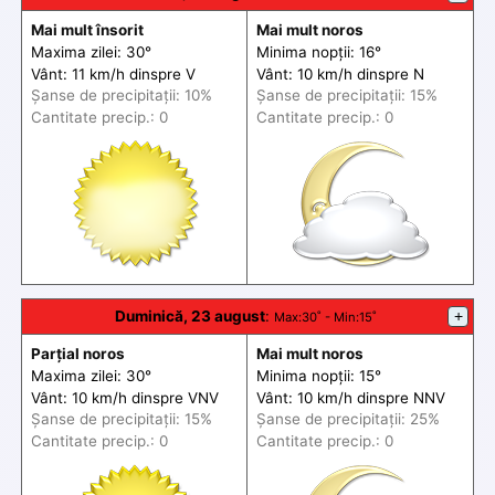
Mai mult însorit
Mai mult noros
Maxima zilei: 30°
Minima nopții: 16°
Vânt: 11 km/h din
spre
V
Vânt: 10 km/h din
spre
N
Șanse de precip
itații
: 10%
Șanse de precip
itații
: 15%
Cantitate precip.: 0
Cantitate precip.: 0
Duminică, 23 august
:
+
Max
:30˚ -
Min
:15˚
Parțial noros
Mai mult noros
Maxima zilei: 30°
Minima nopții: 15°
Vânt: 10 km/h din
spre
VNV
Vânt: 10 km/h din
spre
NNV
Șanse de precip
itații
: 15%
Șanse de precip
itații
: 25%
Cantitate precip.: 0
Cantitate precip.: 0