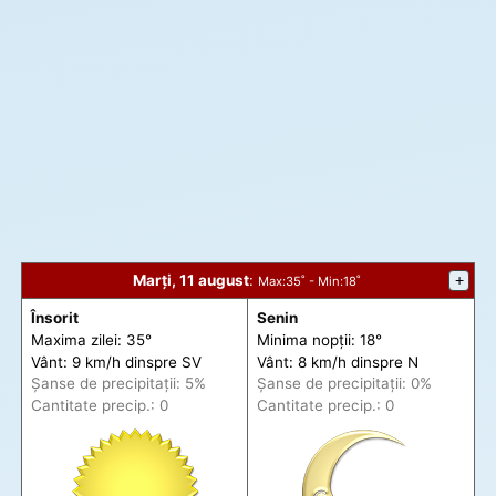
Marți, 11 august
:
+
Max
:35˚ -
Min
:18˚
Însorit
Senin
Maxima zilei: 35°
Minima nopții: 18°
Vânt: 9 km/h din
spre
SV
Vânt: 8 km/h din
spre
N
Șanse de precip
itații
: 5%
Șanse de precip
itații
: 0%
Cantitate precip.: 0
Cantitate precip.: 0