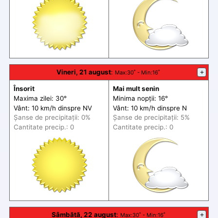
Vineri, 21 august
:
+
Max
:30˚ -
Min
:16˚
Însorit
Mai mult senin
Maxima zilei: 30°
Minima nopții: 16°
Vânt: 10 km/h din
spre
NV
Vânt: 10 km/h din
spre
N
Șanse de precip
itații
: 0%
Șanse de precip
itații
: 5%
Cantitate precip.: 0
Cantitate precip.: 0
Sâmbătă, 22 august
:
+
Max
:30˚ -
Min
:16˚