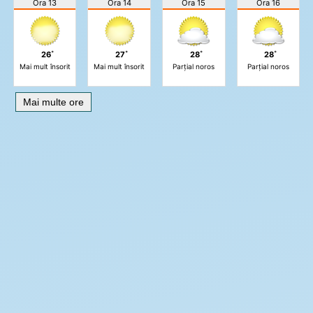
Ora 13
Ora 14
Ora 15
Ora 16
26˚
27˚
28˚
28˚
Mai mult însorit
Mai mult însorit
Parțial noros
Parțial noros
Mai multe ore