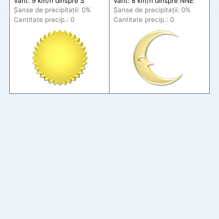
Vânt: 9 km/h din
spre
S
Vânt: 8 km/h din
spre
NNE
Șanse de precip
itații
: 0%
Șanse de precip
itații
: 0%
Cantitate precip.: 0
Cantitate precip.: 0