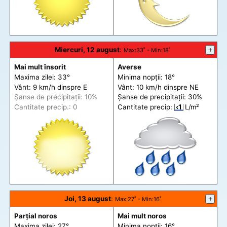
Miercuri, 12 august
:
+
Max
:33˚ -
Min
:18˚
Mai mult însorit
Averse
Maxima zilei: 33°
Minima nopții: 18°
Vânt: 9 km/h din
spre
E
Vânt: 10 km/h din
spre
NE
Șanse de precip
itații
: 10%
Șanse de precip
itații
: 30%
Cantitate precip.: 0
Cantitate precip:
‹1
L/m²
Joi, 13 august
:
+
Max
:27˚ -
Min
:16˚
Parțial noros
Mai mult noros
Maxima zilei: 27°
Minima nopții: 16°