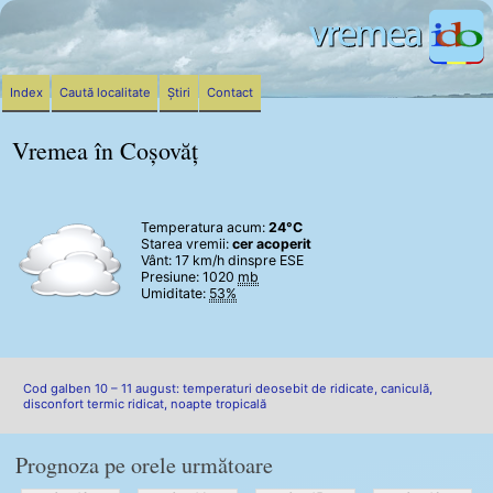
Index
Caută localitate
Știri
Contact
Vremea în Coșovăț
Temperatura acum:
24°C
Starea vremii:
cer acoperit
Vânt:
17 km/h
dinspre ESE
Presiune: 1020
mb
Umiditate:
53%
Cod galben 10 – 11 august: temperaturi deosebit de ridicate, caniculă,
disconfort termic ridicat, noapte tropicală
Prognoza pe orele următoare