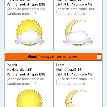
Vânt: 8 km/h din
spre
ESE
Vânt: 8 km/h din
spre
NE
Șanse de precip
itații
: 25%
Șanse de precip
itații
: 10%
Cantitate precip.: 0
Cantitate precip.: 0
Vineri, 14 august
:
+
Max
:28˚ -
Min
:14˚
Însorit
Senin
Maxima zilei: 28°
Minima nopții: 14°
Vânt: 9 km/h din
spre
ESE
Vânt: 8 km/h din
spre
NE
Șanse de precip
itații
: 0%
Șanse de precip
itații
: 0%
Cantitate precip.: 0
Cantitate precip.: 0