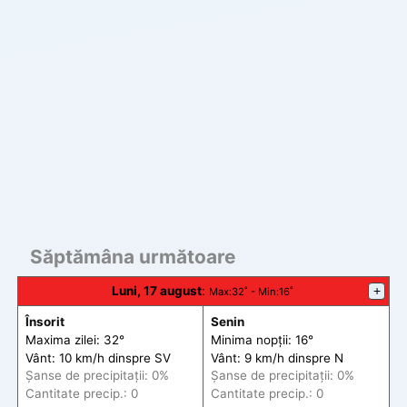
Săptămâna următoare
Luni, 17 august
:
+
Max
:32˚ -
Min
:16˚
Însorit
Senin
Maxima zilei: 32°
Minima nopții: 16°
Vânt: 10 km/h din
spre
SV
Vânt: 9 km/h din
spre
N
Șanse de precip
itații
: 0%
Șanse de precip
itații
: 0%
Cantitate precip.: 0
Cantitate precip.: 0