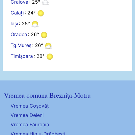
Craiova
: 25°
Galați
: 24°
Iași
: 25°
Oradea
: 26°
Tg.Mureș
: 26°
Timișoara
: 28°
Vremea comuna Breznița-Motru
Vremea Coșovăț
Vremea Deleni
Vremea Făuroaia
Vremea Higiu-Drăghești