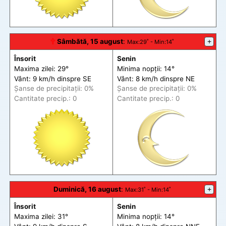
🕆
Sâmbătă, 15 august
:
+
Max
:29˚ -
Min
:14˚
Însorit
Senin
Maxima zilei: 29°
Minima nopții: 14°
Vânt: 9 km/h din
spre
SE
Vânt: 8 km/h din
spre
NE
Șanse de precip
itații
: 0%
Șanse de precip
itații
: 0%
Cantitate precip.: 0
Cantitate precip.: 0
Duminică, 16 august
:
+
Max
:31˚ -
Min
:14˚
Însorit
Senin
Maxima zilei: 31°
Minima nopții: 14°