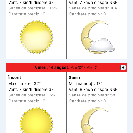
Vânt: 7 km/h din
spre
SE
Vânt: 7 km/h din
spre
NNE
Șanse de precip
itații
: 15%
Șanse de precip
itații
: 10%
Cantitate precip.: 0
Cantitate precip.: 0
Vineri, 14 august
:
+
Max
:32˚ -
Min
:17˚
Însorit
Senin
Maxima zilei: 32°
Minima nopții: 17°
Vânt: 7 km/h din
spre
SE
Vânt: 8 km/h din
spre
NNE
Șanse de precip
itații
: 5%
Șanse de precip
itații
: 5%
Cantitate precip.: 0
Cantitate precip.: 0