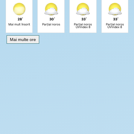
28˚
30˚
33˚
33˚
Mai mult însorit
Parțial noros
Parțial noros
Parțial noros
UVIndex 8
UVIndex 8
Mai multe ore