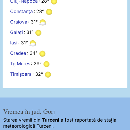
Cluj-Napoca
: 28°
Constanța
: 28°
Craiova
: 31°
Galați
: 31°
Iași
: 31°
Oradea
: 34°
Tg.Mureș
: 29°
Timișoara
: 32°
Vremea în jud. Gorj
Starea vremii din
Turceni
a fost raportată de stația
meteorologică Turceni.