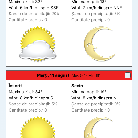
Maxima zilei: 32°
Minima nopții: 18°
Vânt: 6 km/h din
spre
SSE
Vânt: 7 km/h din
spre
NNE
Șanse de precip
itații
: 20%
Șanse de precip
itații
: 5%
Cantitate precip.: 0
Cantitate precip.: 0
Marți, 11 august
:
+
Max
:34˚ -
Min
:19˚
Însorit
Senin
Maxima zilei: 34°
Minima nopții: 19°
Vânt: 8 km/h din
spre
S
Vânt: 8 km/h din
spre
N
Șanse de precip
itații
: 5%
Șanse de precip
itații
: 0%
Cantitate precip.: 0
Cantitate precip.: 0