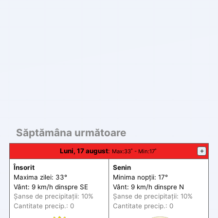
Săptămâna următoare
Luni, 17 august
:
+
Max
:33˚ -
Min
:17˚
Însorit
Senin
Maxima zilei: 33°
Minima nopții: 17°
Vânt: 9 km/h din
spre
SE
Vânt: 9 km/h din
spre
N
Șanse de precip
itații
: 10%
Șanse de precip
itații
: 10%
Cantitate precip.: 0
Cantitate precip.: 0