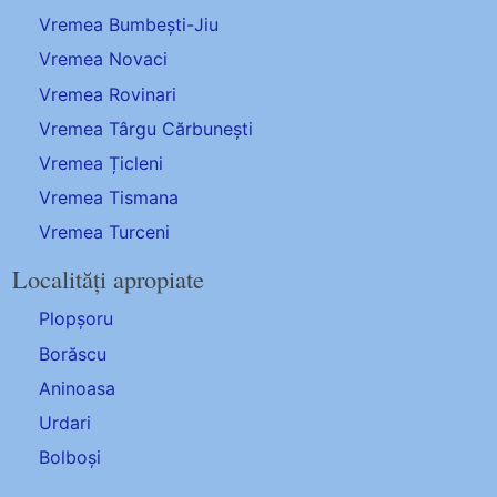
Vremea Bumbești-Jiu
Vremea Novaci
Vremea Rovinari
Vremea Târgu Cărbunești
Vremea Țicleni
Vremea Tismana
Vremea Turceni
Localități apropiate
Plopșoru
Borăscu
Aninoasa
Urdari
Bolboși