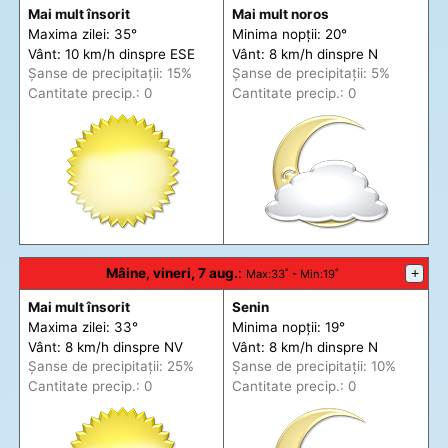
Mai mult însorit
Mai mult noros
Maxima zilei: 35°
Minima nopții: 20°
Vânt: 10 km/h din
spre
ESE
Vânt: 8 km/h din
spre
N
Șanse de precip
itații
: 15%
Șanse de precip
itații
: 5%
Cantitate precip.: 0
Cantitate precip.: 0
Mâine, vineri, 7 aug.
:
+
Max
:33˚ -
Min
:19˚
Mai mult însorit
Senin
Maxima zilei: 33°
Minima nopții: 19°
Vânt: 8 km/h din
spre
NV
Vânt: 8 km/h din
spre
N
Șanse de precip
itații
: 25%
Șanse de precip
itații
: 10%
Cantitate precip.: 0
Cantitate precip.: 0