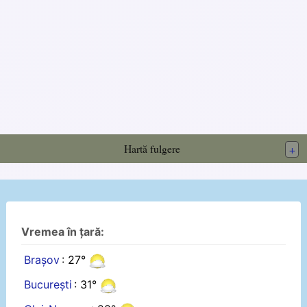
Hartă fulgere
+
Vremea în țară:
Brașov
: 27°
București
: 31°