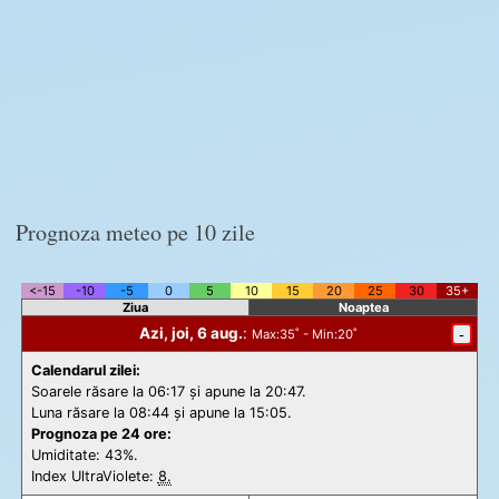
Prognoza meteo pe 10 zile
<-15
-10
-5
0
5
10
15
20
25
30
35+
Ziua
Noaptea
Azi, joi, 6 aug.
:
-
Max
:35˚ -
Min
:20˚
Calendarul zilei:
Soarele răsare la 06:17 și apune la 20:47.
Luna răsare la 08:44 și apune la 15:05.
Prognoza pe 24 ore:
Umiditate: 43%.
Index UltraViolete:
8.