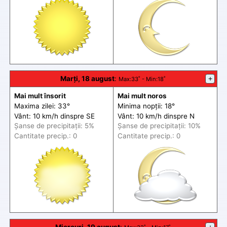
Marți, 18 august
:
+
Max
:33˚ -
Min
:18˚
Mai mult însorit
Mai mult noros
Maxima zilei: 33°
Minima nopții: 18°
Vânt: 10 km/h din
spre
SE
Vânt: 10 km/h din
spre
N
Șanse de precip
itații
: 5%
Șanse de precip
itații
: 10%
Cantitate precip.: 0
Cantitate precip.: 0