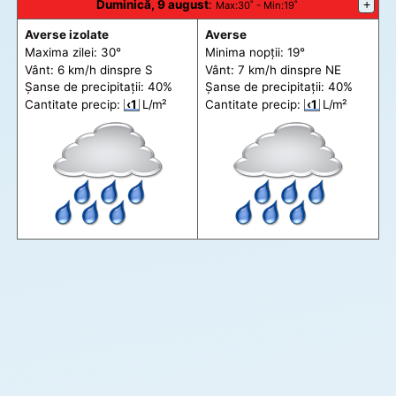
Duminică, 9 august
:
+
Max
:30˚ -
Min
:19˚
Averse izolate
Averse
Maxima zilei: 30°
Minima nopții: 19°
Vânt: 6 km/h din
spre
S
Vânt: 7 km/h din
spre
NE
Șanse de precip
itații
: 40%
Șanse de precip
itații
: 40%
Cantitate precip:
‹1
L/m²
Cantitate precip:
‹1
L/m²