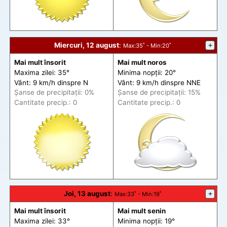
Miercuri, 12 august
:
+
Max
:35˚ -
Min
:20˚
Mai mult însorit
Mai mult noros
Maxima zilei: 35°
Minima nopții: 20°
Vânt: 9 km/h din
spre
N
Vânt: 9 km/h din
spre
NNE
Șanse de precip
itații
: 0%
Șanse de precip
itații
: 15%
Cantitate precip.: 0
Cantitate precip.: 0
Joi, 13 august
:
+
Max
:33˚ -
Min
:19˚
Mai mult însorit
Mai mult senin
Maxima zilei: 33°
Minima nopții: 19°