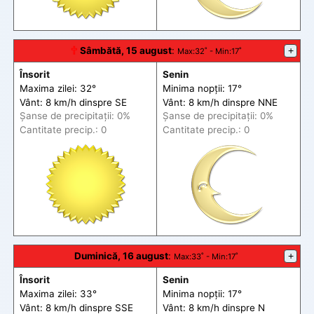
🕆
Sâmbătă, 15 august
:
+
Max
:32˚ -
Min
:17˚
Însorit
Senin
Maxima zilei: 32°
Minima nopții: 17°
Vânt: 8 km/h din
spre
SE
Vânt: 8 km/h din
spre
NNE
Șanse de precip
itații
: 0%
Șanse de precip
itații
: 0%
Cantitate precip.: 0
Cantitate precip.: 0
Duminică, 16 august
:
+
Max
:33˚ -
Min
:17˚
Însorit
Senin
Maxima zilei: 33°
Minima nopții: 17°
Vânt: 8 km/h din
spre
SSE
Vânt: 8 km/h din
spre
N