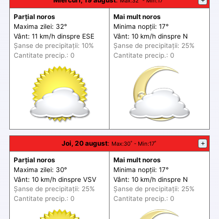
Miercuri, 19 august
:
+
Max
:32˚ -
Min
:17˚
Parțial noros
Mai mult noros
Maxima zilei: 32°
Minima nopții: 17°
Vânt: 11 km/h din
spre
ESE
Vânt: 10 km/h din
spre
N
Șanse de precip
itații
: 10%
Șanse de precip
itații
: 25%
Cantitate precip.: 0
Cantitate precip.: 0
Joi, 20 august
:
+
Max
:30˚ -
Min
:17˚
Parțial noros
Mai mult noros
Maxima zilei: 30°
Minima nopții: 17°
Vânt: 10 km/h din
spre
VSV
Vânt: 10 km/h din
spre
N
Șanse de precip
itații
: 25%
Șanse de precip
itații
: 25%
Cantitate precip.: 0
Cantitate precip.: 0