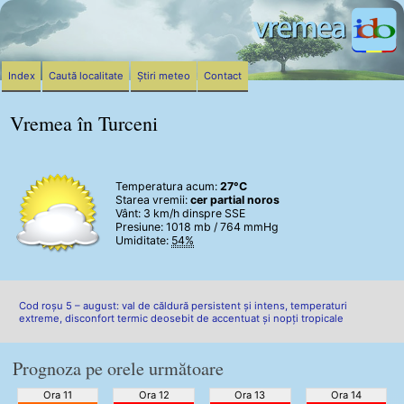
Index
Caută localitate
Știri meteo
Contact
Vremea în Turceni
Temperatura acum:
27°C
Starea vremii:
cer partial noros
Vânt:
3 km/h
dinspre SSE
Presiune: 1018 mb / 764 mmHg
Umiditate:
54%
Cod roșu 5 – august: val de căldură persistent și intens, temperaturi
extreme, disconfort termic deosebit de accentuat și nopți tropicale
Prognoza pe orele următoare
Ora 11
Ora 12
Ora 13
Ora 14