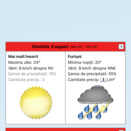
Sâmbătă, 8 august
:
+
Max
:34˚ -
Min
:20˚
Mai mult însorit
Furtuni
Maxima zilei: 34°
Minima nopții: 20°
Vânt: 8 km/h din
spre
NV
Vânt: 8 km/h din
spre
NNE
Șanse de precip
itații
: 15%
Șanse de precip
itații
: 55%
Cantitate precip.: 0
Cantitate precip:
1
L/m²