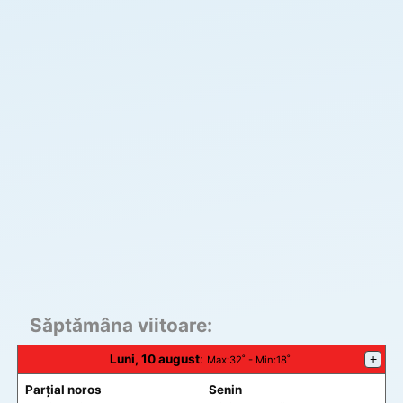
Săptămâna viitoare:
Luni, 10 august
:
+
Max
:32˚ -
Min
:18˚
Parțial noros
Senin