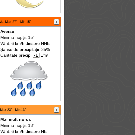
st
:
+
Max
:27˚ -
Min
:15˚
Averse
Minima nopții: 15°
Vânt: 6 km/h din
spre
NNE
Șanse de precip
itații
: 35%
Cantitate precip:
‹1
L/m²
+
Max
:23˚ -
Min
:13˚
Mai mult noros
Minima nopții: 13°
Vânt: 6 km/h din
spre
NE