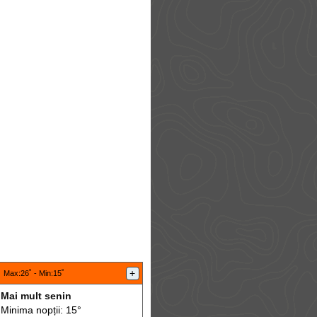
:
+
Max
:26˚ -
Min
:15˚
Mai mult senin
Minima nopții: 15°