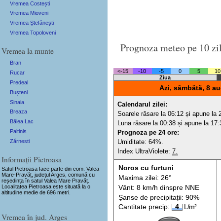
Vremea Costești
Vremea Mioveni
Vremea Ștefănești
Vremea Topoloveni
Prognoza meteo pe 10 zi
Vremea la munte
Bran
<-15
-10
-5
0
5
10
Rucar
Ziua
Predeal
Azi, sâmbătă, 8 au
Bușteni
Sinaia
Calendarul zilei:
Breaza
Soarele răsare la 06:12 și apune la 
Bâlea Lac
Luna răsare la 00:38 și apune la 17:
Paltinis
Prognoza pe 24 ore:
Zărnesti
Umiditate: 64%.
Index UltraViolete:
7.
Informații Pietroasa
Noros cu furtuni
Satul Pietroasa
face parte din com. Valea
Mare-Pravăț, județul Arges, comună cu
Maxima zilei: 26°
reședința în satul Valea Mare Pravăț.
Localitatea Pietroasa este situată la o
Vânt: 8 km/h din
spre
NNE
altitudine medie de 696 metri.
Șanse de precip
itații
: 90%
Cantitate precip:
4
L/m²
Vremea în jud. Arges