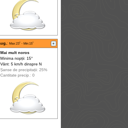
aug.
:
+
Max
:23˚ -
Min
:15˚
Mai mult noros
Minima nopții: 15°
Vânt: 5 km/h din
spre
N
Șanse de precip
itații
: 25%
Cantitate precip.: 0