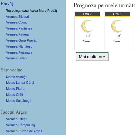
Pravăț
Prognoza pe orele următ
Reședința: satul Valea Mare Pravăț
Ora 2
Ora 3
Vremea Bilcești
Vremea Colnic
Vremea Fântânea
Vremea Fâtâna
19˚
19˚
Vremea Gura Pravăț
Senin
Senin
Vremea Nămăești
Vremea Pietroasa
Mai multe ore
Vremea Șelari
Sate vecine
Meteo Voinești
Meteo Lunca Gârții
Meteo Piatra
Meteo Chilii
Meteo Suslănești
Județul Arges
Vremea Pitești
Vremea Câmpulung
Vremea Curtea de Argeș