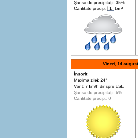
Șanse de precip
itații
: 35%
Cantitate precip:
1
L/m²
Vineri, 14 augus
Însorit
Maxima zilei: 24°
Vânt: 7 km/h din
spre
ESE
Șanse de precip
itații
: 5%
Cantitate precip.: 0