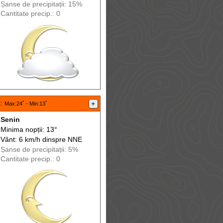
Șanse de precip
itații
: 15%
Cantitate precip.: 0
t
:
+
Max
:24˚ -
Min
:13˚
Senin
Minima nopții: 13°
Vânt: 6 km/h din
spre
NNE
Șanse de precip
itații
: 5%
Cantitate precip.: 0