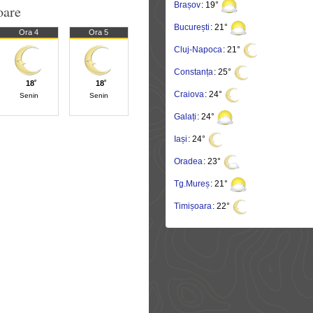
Brașov
: 19°
oare
București
: 21°
Ora 4
Ora 5
Cluj-Napoca
: 21°
Constanța
: 25°
18˚
18˚
Craiova
: 24°
Senin
Senin
Galați
: 24°
Iași
: 24°
Oradea
: 23°
Tg.Mureș
: 21°
Timișoara
: 22°