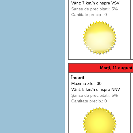
Vânt: 7 km/h din
spre
VSV
Șanse de precip
itații
: 5%
Cantitate precip.: 0
Marți, 11 august
Însorit
Maxima zilei: 30°
Vânt: 5 km/h din
spre
NNV
Șanse de precip
itații
: 5%
Cantitate precip.: 0