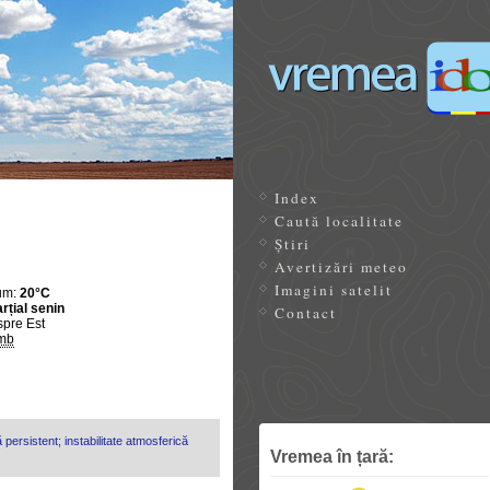
Index
Caută localitate
Știri
Avertizări meteo
Imagini satelit
um:
20°C
rțial senin
Contact
spre Est
mb
 persistent; instabilitate atmosferică
Vremea în țară: