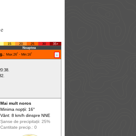
le
15
20
25
30
35+
Noaptea
g.
:
-
Max
:26˚ -
Min
:16˚
20:38.
32.
Mai mult noros
Minima nopții: 16°
Vânt: 8 km/h din
spre
NNE
Șanse de precip
itații
: 25%
Cantitate precip.: 0