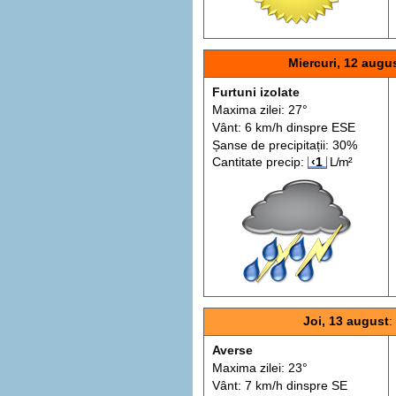
Miercuri, 12 augu
Furtuni izolate
Maxima zilei: 27°
Vânt: 6 km/h din
spre
ESE
Șanse de precip
itații
: 30%
Cantitate precip:
‹1
L/m²
Joi, 13 august
:
Averse
Maxima zilei: 23°
Vânt: 7 km/h din
spre
SE