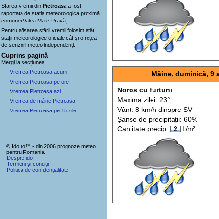
Starea vremii din
Pietroasa
a fost
raportata de statia meteorologica proximă
comunei Valea Mare-Pravăț.
Pentru afișarea stării vremii folosim atât
stații meteorologice oficiale cât și o rețea
de senzori meteo
independenți
.
Cuprins pagină
Mergi la secțiunea:
Vremea Pietroasa acum
Mâine, duminică, 9 
Vremea Pietroasa pe ore
Noros cu furtuni
Vremea Pietroasa azi
Maxima zilei: 23°
Vremea de mâine Pietroasa
Vânt: 8 km/h din
spre
SV
Vremea Pietroasa pe 15 zile
Șanse de precip
itații
: 60%
Cantitate precip:
2
L/m²
© Ido.ro™ - din 2006 prognoze meteo
pentru Romania.
Despre ido
Termeni și condiții
Politica de confidențialitate