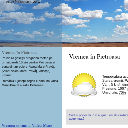
Acum în Pietroasa:
20˚C
Vremea în Pietroasa
Vremea în Pietroasa
Pe ido.ro găsești prognoza meteo pe
urmatoarele 10 zile pentru Pietroasa și
zona din apropiere: Valea Mare Pravăț,
Șelari, Valea Mare-Pravăț, Voinești,
Fâtâna.
Temperatura ac
Starea vremii:
Pa
România » județul Arges » comuna Valea
Vânt:
5 km/h
din
Mare-Pravăț » satul Pietroasa
Presiune: 1007
Umiditate:
70%
Coduri portocalii 7, 8 august: val de căldură
accentuată
Vremea comuna Valea Mare-