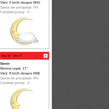
Vânt: 6 km/h din
spre
NNV
Șanse de precip
itații
: 5%
Cantitate precip.: 0
:
+
Max
:30˚ -
Min
:17˚
Senin
Minima nopții: 17°
Vânt: 8 km/h din
spre
NNE
Șanse de precip
itații
: 0%
Cantitate precip.: 0