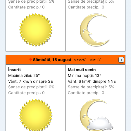
Șanse de precip
itații
: 5%
Șanse de precip
itații
: 5%
Cantitate precip.: 0
Cantitate precip.: 0
🕆
Sâmbătă, 15 august
:
+
Max
:25˚ -
Min
:13˚
Însorit
Mai mult senin
Maxima zilei: 25°
Minima nopții: 13°
Vânt: 7 km/h din
spre
SE
Vânt: 6 km/h din
spre
NNE
Șanse de precip
itații
: 0%
Șanse de precip
itații
: 5%
Cantitate precip.: 0
Cantitate precip.: 0