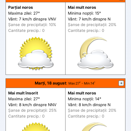
Parțial noros
Mai mult noros
Maxima zilei: 27°
Minima nopții: 15°
Vânt: 7 km/h din
spre
VNV
Vânt: 7 km/h din
spre
N
Șanse de precip
itații
: 10%
Șanse de precip
itații
: 20%
Cantitate precip.: 0
Cantitate precip.: 0
Marți, 18 august
:
+
Max
:27˚ -
Min
:14˚
Mai mult însorit
Mai mult noros
Maxima zilei: 27°
Minima nopții: 14°
Vânt: 8 km/h din
spre
NNV
Vânt: 8 km/h din
spre
N
Șanse de precip
itații
: 25%
Șanse de precip
itații
: 20%
Cantitate precip.: 0
Cantitate precip.: 0