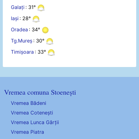
Galați
: 31°
Iași
: 28°
Oradea
: 34°
Tg.Mureș
: 30°
Timișoara
: 33°
Vremea comuna Stoenești
Vremea Bădeni
Vremea Cotenești
Vremea Lunca Gârții
Vremea Piatra