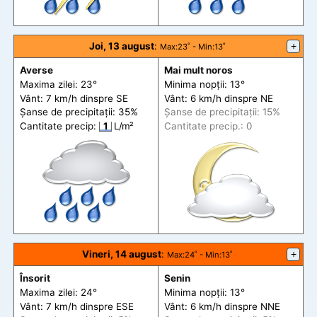
Joi, 13 august
:
+
Max
:23˚ -
Min
:13˚
Averse
Mai mult noros
Maxima zilei: 23°
Minima nopții: 13°
Vânt: 7 km/h din
spre
SE
Vânt: 6 km/h din
spre
NE
Șanse de precip
itații
: 35%
Șanse de precip
itații
: 15%
Cantitate precip:
1
L/m²
Cantitate precip.: 0
Vineri, 14 august
:
+
Max
:24˚ -
Min
:13˚
Însorit
Senin
Maxima zilei: 24°
Minima nopții: 13°
Vânt: 7 km/h din
spre
ESE
Vânt: 6 km/h din
spre
NNE