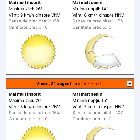
Mai mult însorit
Mai mult senin
Maxima zilei: 26°
Minima nopții: 14°
Vânt: 9 km/h din
spre
VNV
Vânt: 8 km/h din
spre
NNV
Șanse de precip
itații
: 15%
Șanse de precip
itații
: 15%
Cantitate precip.: 0
Cantitate precip.: 0
Vineri, 21 august
:
+
Max
:26˚ -
Min
:15˚
Mai mult însorit
Mai mult senin
Maxima zilei: 26°
Minima nopții: 15°
Vânt: 8 km/h din
spre
VNV
Vânt: 7 km/h din
spre
NNV
Șanse de precip
itații
: 15%
Șanse de precip
itații
: 10%
Cantitate precip.: 0
Cantitate precip.: 0