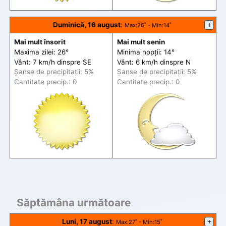
Duminică, 16 august
:
+
Max
:26˚ -
Min
:14˚
Mai mult însorit
Mai mult senin
Maxima zilei: 26°
Minima nopții: 14°
Vânt: 7 km/h din
spre
SE
Vânt: 6 km/h din
spre
N
Șanse de precip
itații
: 5%
Șanse de precip
itații
: 5%
Cantitate precip.: 0
Cantitate precip.: 0
Săptămâna următoare
Luni, 17 august
:
+
Max
:27˚ -
Min
:15˚