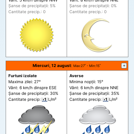
Șanse de precip
itații
: 5%
Șanse de precip
itații
: 0%
Cantitate precip.: 0
Cantitate precip.: 0
Miercuri, 12 august
:
+
Max
:27˚ -
Min
:15˚
Furtuni izolate
Averse
Maxima zilei: 27°
Minima nopții: 15°
Vânt: 6 km/h din
spre
ESE
Vânt: 6 km/h din
spre
NNE
Șanse de precip
itații
: 30%
Șanse de precip
itații
: 35%
Cantitate precip:
‹1
L/m²
Cantitate precip:
‹1
L/m²