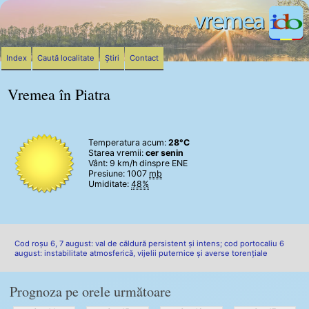
Index
Caută localitate
Știri
Contact
Vremea în Piatra
Temperatura acum:
28°C
Starea vremii:
cer senin
Vânt:
9 km/h
dinspre ENE
Presiune: 1007
mb
Umiditate:
48%
Cod roșu 6, 7 august: val de căldură persistent și intens; cod portocaliu 6
august: instabilitate atmosferică, vijelii puternice și averse torențiale
Prognoza pe orele următoare