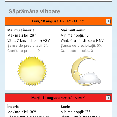
Săptămâna viitoare
Luni, 10 august
:
+
Max
:26˚ -
Min
:15˚
Mai mult însorit
Mai mult senin
Maxima zilei: 26°
Minima nopții: 15°
Vânt: 7 km/h din
spre
VSV
Vânt: 6 km/h din
spre
NNV
Șanse de precip
itații
: 5%
Șanse de precip
itații
: 5%
Cantitate precip.: 0
Cantitate precip.: 0
Marți, 11 august
:
+
Max
:30˚ -
Min
:17˚
Însorit
Senin
Maxima zilei: 30°
Minima nopții: 17°
Vânt: 5 km/h din
spre
NNV
Vânt: 8 km/h din
spre
NNE