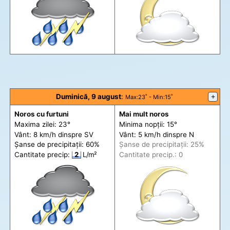
Duminică, 9 august
:
+
Max
:23˚ -
Min
:15˚
Noros cu furtuni
Mai mult noros
Maxima zilei: 23°
Minima nopții: 15°
Vânt: 8 km/h din
spre
SV
Vânt: 5 km/h din
spre
N
Șanse de precip
itații
: 60%
Șanse de precip
itații
: 25%
Cantitate precip:
2
L/m²
Cantitate precip.: 0