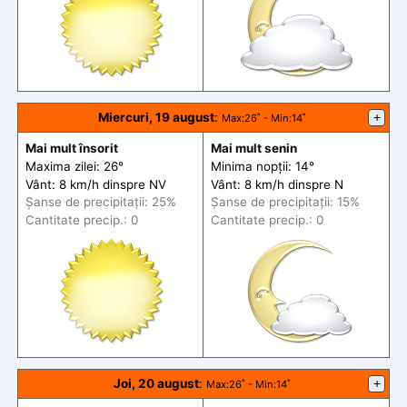
Miercuri, 19 august
:
+
Max
:26˚ -
Min
:14˚
Mai mult însorit
Mai mult senin
Maxima zilei: 26°
Minima nopții: 14°
Vânt: 8 km/h din
spre
NV
Vânt: 8 km/h din
spre
N
Șanse de precip
itații
: 25%
Șanse de precip
itații
: 15%
Cantitate precip.: 0
Cantitate precip.: 0
Joi, 20 august
:
+
Max
:26˚ -
Min
:14˚