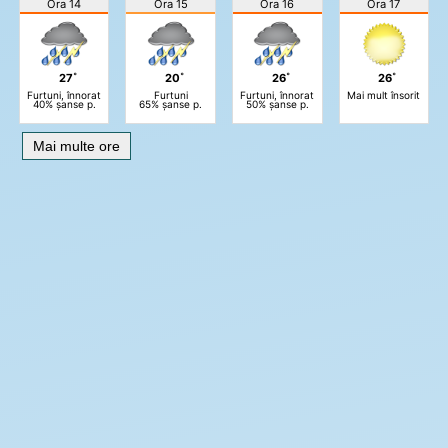
Ora 14
Ora 15
Ora 16
Ora 17
27˚
20˚
26˚
26˚
Furtuni, înnorat
Furtuni
Furtuni, înnorat
Mai mult însorit
40% șanse p.
65% șanse p.
50% șanse p.
Mai multe ore