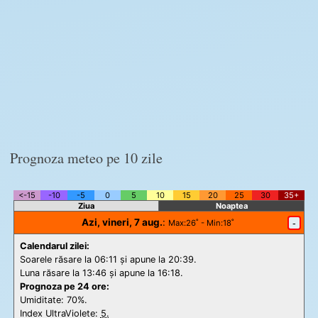
Prognoza meteo pe 10 zile
<-15
-10
-5
0
5
10
15
20
25
30
35+
Ziua
Noaptea
Azi, vineri, 7 aug.
:
-
Max
:26˚ -
Min
:18˚
Calendarul zilei:
Soarele răsare la 06:11 și apune la 20:39.
Luna răsare la 13:46 și apune la 16:18.
Prognoza pe 24 ore:
Umiditate: 70%.
Index UltraViolete:
5.