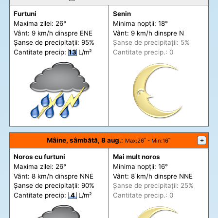
Furtuni
Senin
Maxima zilei: 26°
Minima nopții: 18°
Vânt: 9 km/h din
spre
ENE
Vânt: 9 km/h din
spre
N
Șanse de precip
itații
: 95%
Șanse de precip
itații
: 5%
Cantitate precip:
13
L/m²
Cantitate precip.: 0
Mâine, sâmbătă, 8 aug.
:
+
Max
:26˚ -
Min
:16˚
Noros cu furtuni
Mai mult noros
Maxima zilei: 26°
Minima nopții: 16°
Vânt: 8 km/h din
spre
NNE
Vânt: 8 km/h din
spre
NNE
Șanse de precip
itații
: 90%
Șanse de precip
itații
: 25%
Cantitate precip:
4
L/m²
Cantitate precip.: 0