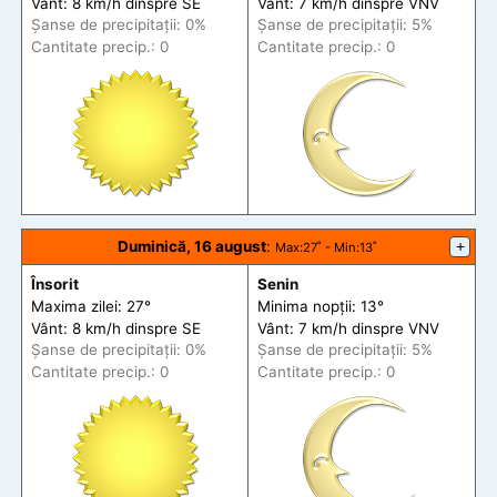
Vânt: 8 km/h din
spre
SE
Vânt: 7 km/h din
spre
VNV
Șanse de precip
itații
: 0%
Șanse de precip
itații
: 5%
Cantitate precip.: 0
Cantitate precip.: 0
Duminică, 16 august
:
+
Max
:27˚ -
Min
:13˚
Însorit
Senin
Maxima zilei: 27°
Minima nopții: 13°
Vânt: 8 km/h din
spre
SE
Vânt: 7 km/h din
spre
VNV
Șanse de precip
itații
: 0%
Șanse de precip
itații
: 5%
Cantitate precip.: 0
Cantitate precip.: 0