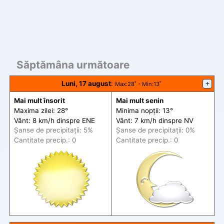
Săptămâna următoare
Luni, 17 august
:
+
Max
:28˚ -
Min
:13˚
Mai mult însorit
Mai mult senin
Maxima zilei: 28°
Minima nopții: 13°
Vânt: 8 km/h din
spre
ENE
Vânt: 7 km/h din
spre
NV
Șanse de precip
itații
: 5%
Șanse de precip
itații
: 0%
Cantitate precip.: 0
Cantitate precip.: 0