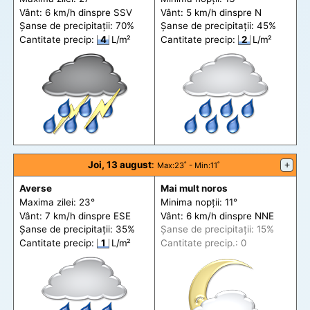
Vânt: 6 km/h din
spre
SSV
Vânt: 5 km/h din
spre
N
Șanse de precip
itații
: 70%
Șanse de precip
itații
: 45%
Cantitate precip:
4
L/m²
Cantitate precip:
2
L/m²
Joi, 13 august
:
+
Max
:23˚ -
Min
:11˚
Averse
Mai mult noros
Maxima zilei: 23°
Minima nopții: 11°
Vânt: 7 km/h din
spre
ESE
Vânt: 6 km/h din
spre
NNE
Șanse de precip
itații
: 35%
Șanse de precip
itații
: 15%
Cantitate precip:
1
L/m²
Cantitate precip.: 0