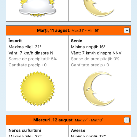
Marți, 11 august
:
+
Max
:31˚ -
Min
:16˚
Însorit
Senin
Maxima zilei: 31°
Minima nopții: 16°
Vânt: 7 km/h din
spre
N
Vânt: 7 km/h din
spre
NNV
Șanse de precip
itații
: 5%
Șanse de precip
itații
: 0%
Cantitate precip.: 0
Cantitate precip.: 0
Miercuri, 12 august
:
+
Max
:27˚ -
Min
:13˚
Noros cu furtuni
Averse
Maxima zilei: 27°
Minima nopții: 13°