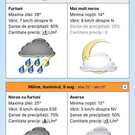
Furtuni
Mai mult noros
Maxima zilei: 28°
Minima nopții: 14°
Vânt: 7 km/h din
spre
N
Vânt: 8 km/h din
spre
N
Șanse de precip
itații
: 80%
Șanse de precip
itații
: 25%
Cantitate precip:
‹1
L/m²
Cantitate precip.: 0
Mâine, duminică, 9 aug.
:
+
Max
:25˚ -
Min
:13˚
Noros cu furtuni
Averse
Maxima zilei: 25°
Minima nopții: 13°
Vânt: 6 km/h din
spre
ESE
Vânt: 5 km/h din
spre
NV
Șanse de precip
itații
: 70%
Șanse de precip
itații
: 50%
Cantitate precip:
5
L/m²
Cantitate precip:
‹1
L/m²