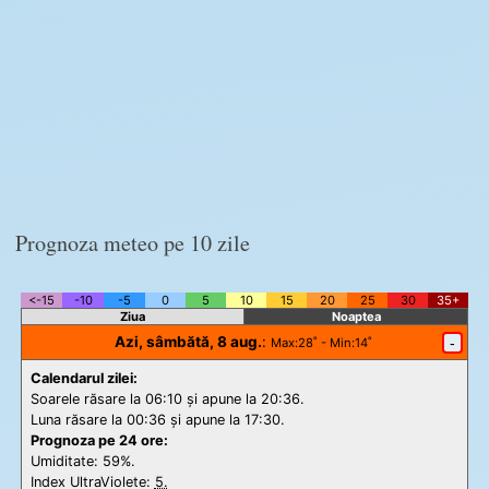
Prognoza meteo pe 10 zile
<-15
-10
-5
0
5
10
15
20
25
30
35+
Ziua
Noaptea
Azi, sâmbătă, 8 aug.
:
-
Max
:28˚ -
Min
:14˚
Calendarul zilei:
Soarele răsare la 06:10 și apune la 20:36.
Luna răsare la 00:36 și apune la 17:30.
Prognoza pe 24 ore:
Umiditate: 59%.
Index UltraViolete:
5.