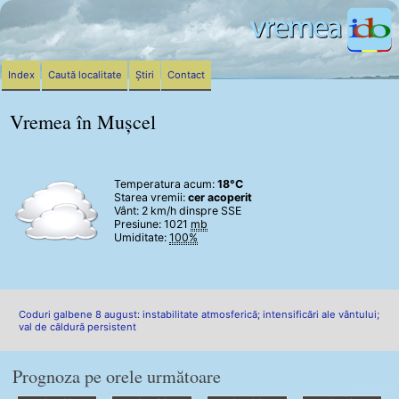
Index
Caută localitate
Știri
Contact
Vremea în Mușcel
Temperatura acum:
18°C
Starea vremii:
cer acoperit
Vânt:
2 km/h
dinspre SSE
Presiune: 1021
mb
Umiditate:
100%
Coduri galbene 8 august: instabilitate atmosferică; intensificări ale vântului;
val de căldură persistent
Prognoza pe orele următoare