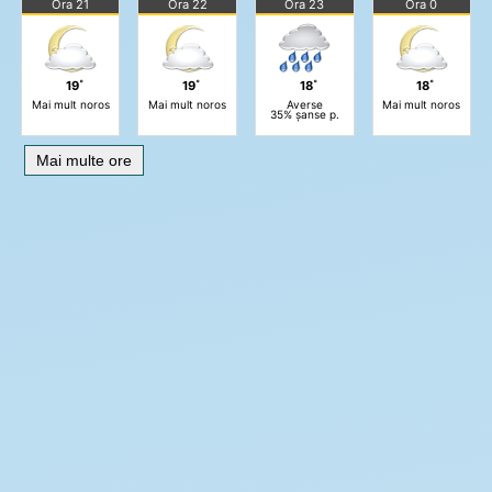
Ora 21
Ora 22
Ora 23
Ora 0
19˚
19˚
18˚
18˚
Mai mult noros
Mai mult noros
Averse
Mai mult noros
35% șanse p.
Mai multe ore