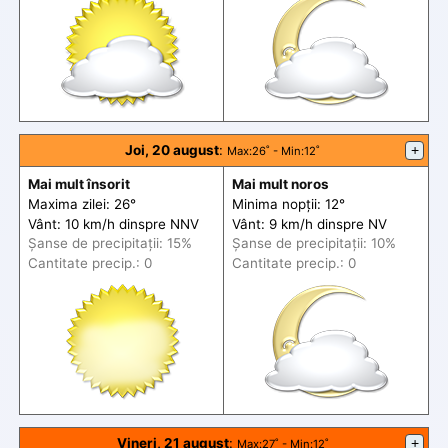
Joi, 20 august
:
+
Max
:26˚ -
Min
:12˚
Mai mult însorit
Mai mult noros
Maxima zilei: 26°
Minima nopții: 12°
Vânt: 10 km/h din
spre
NNV
Vânt: 9 km/h din
spre
NV
Șanse de precip
itații
: 15%
Șanse de precip
itații
: 10%
Cantitate precip.: 0
Cantitate precip.: 0
Vineri, 21 august
:
+
Max
:27˚ -
Min
:12˚