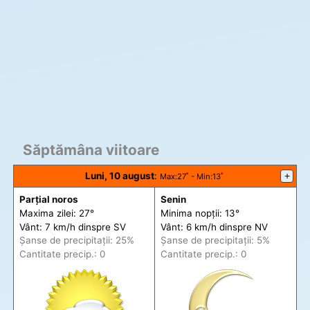
Săptămâna viitoare
Luni, 10 august
:
+
Max
:27˚ -
Min
:13˚
Parțial noros
Senin
Maxima zilei: 27°
Minima nopții: 13°
Vânt: 7 km/h din
spre
SV
Vânt: 6 km/h din
spre
NV
Șanse de precip
itații
: 25%
Șanse de precip
itații
: 5%
Cantitate precip.: 0
Cantitate precip.: 0