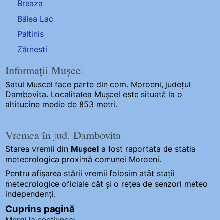
Breaza
Bâlea Lac
Paltinis
Zărnesti
Informații Mușcel
Satul Muscel
face parte din com. Moroeni, județul
Dambovita. Localitatea Mușcel este situată la o
altitudine medie de 853 metri.
Vremea în jud. Dambovita
Starea vremii din
Mușcel
a fost raportata de statia
meteorologica proximă comunei Moroeni.
Pentru afișarea stării vremii folosim atât stații
meteorologice oficiale cât și o rețea de senzori meteo
independenți
.
Cuprins pagină
Mergi la secțiunea: