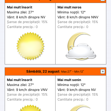
Mai mult însorit
Mai mult noros
Maxima zilei: 27°
Minima nopții: 12°
Vânt: 8 km/h din
spre
NV
Vânt: 8 km/h din
spre
NNV
Șanse de precip
itații
: 15%
Șanse de precip
itații
: 15%
Cantitate precip.: 0
Cantitate precip.: 0
Sâmbătă, 22 august
:
+
Max
:27˚ -
Min
:12˚
Mai mult însorit
Mai mult senin
Maxima zilei: 27°
Minima nopții: 12°
Vânt: 9 km/h din
spre
VNV
Vânt: 9 km/h din
spre
NV
Șanse de precip
itații
: 15%
Șanse de precip
itații
: 15%
Cantitate precip.: 0
Cantitate precip.: 0