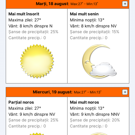
Marți, 18 august
:
+
Max
:27˚ -
Min
:13˚
Mai mult însorit
Mai mult senin
Maxima zilei: 27°
Minima nopții: 13°
Vânt: 8 km/h din
spre
N
Vânt: 8 km/h din
spre
NV
Șanse de precip
itații
: 25%
Șanse de precip
itații
: 15%
Cantitate precip.: 0
Cantitate precip.: 0
Miercuri, 19 august
:
+
Max
:27˚ -
Min
:13˚
Parțial noros
Mai mult noros
Maxima zilei: 27°
Minima nopții: 13°
Vânt: 9 km/h din
spre
NV
Vânt: 9 km/h din
spre
NNV
Șanse de precip
itații
: 25%
Șanse de precip
itații
: 20%
Cantitate precip.: 0
Cantitate precip.: 0