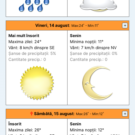
Vineri, 14 august
:
+
Max
:24˚ -
Min
:11˚
Mai mult însorit
Senin
Maxima zilei: 24°
Minima nopții: 11°
Vânt: 8 km/h din
spre
SE
Vânt: 7 km/h din
spre
NV
Șanse de precip
itații
: 5%
Șanse de precip
itații
: 0%
Cantitate precip.: 0
Cantitate precip.: 0
🕆
Sâmbătă, 15 august
:
+
Max
:26˚ -
Min
:12˚
Însorit
Senin
Maxima zilei: 26°
Minima nopții: 12°