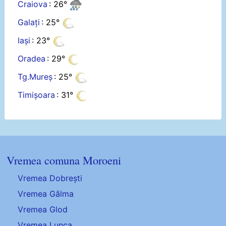
Craiova
: 26°
Galați
: 25°
Iași
: 23°
Oradea
: 29°
Tg.Mureș
: 25°
Timișoara
: 31°
Vremea comuna Moroeni
Vremea Dobrești
Vremea Gâlma
Vremea Glod
Vremea Lunca