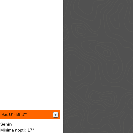
:
+
Max
:33˚ -
Min
:17˚
Senin
Minima nopții: 17°