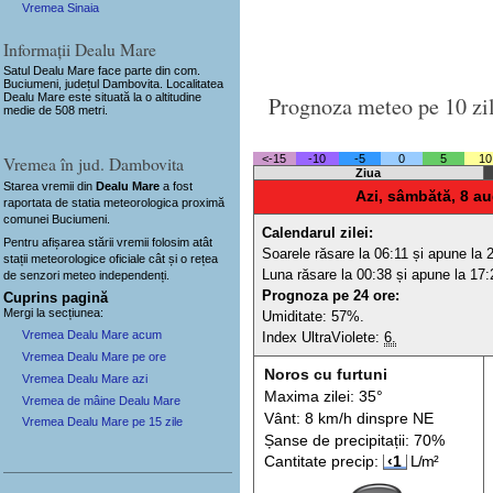
Vremea Sinaia
Informații Dealu Mare
Satul Dealu Mare
face parte din com.
Buciumeni, județul Dambovita. Localitatea
Dealu Mare este situată la o altitudine
Prognoza meteo pe 10 zi
medie de 508 metri.
Vremea în jud. Dambovita
<-15
-10
-5
0
5
10
Ziua
Starea vremii din
Dealu Mare
a fost
Azi, sâmbătă, 8 au
raportata de statia meteorologica proximă
comunei Buciumeni.
Calendarul zilei:
Pentru afișarea stării vremii folosim atât
Soarele răsare la 06:11 și apune la 
stații meteorologice oficiale cât și o rețea
Luna răsare la 00:38 și apune la 17:
de senzori meteo
independenți
.
Prognoza pe 24 ore:
Cuprins pagină
Mergi la secțiunea:
Umiditate: 57%.
Vremea Dealu Mare acum
Index UltraViolete:
6.
Vremea Dealu Mare pe ore
Noros cu furtuni
Vremea Dealu Mare azi
Maxima zilei: 35°
Vremea de mâine Dealu Mare
Vânt: 8 km/h din
spre
NE
Vremea Dealu Mare pe 15 zile
Șanse de precip
itații
: 70%
Cantitate precip:
‹1
L/m²