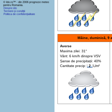
© Ido.ro™ - din 2006 prognoze meteo
pentru Romania.
Despre ido
Termeni și condiții
Politica de confidențialitate
Mâine, duminică, 9 
Averse
Maxima zilei: 31°
Vânt: 6 km/h din
spre
VSV
Șanse de precip
itații
: 40%
Cantitate precip:
2
L/m²