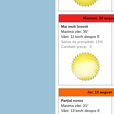
Miercuri, 12 augu
Mai mult însorit
Maxima zilei: 35°
Vânt: 11 km/h din
spre
E
Șanse de precip
itații
: 15%
Cantitate precip.: 0
Joi, 13 august
:
Parțial noros
Maxima zilei: 31°
Vânt: 13 km/h din
spre
E