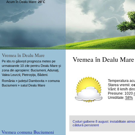
Acum în Dealu Mare:
29˚C
Vremea în Dealu Mare
Vremea în Dealu Mare
Pe ido.ro găsești prognoza meteo pe
urmatoarele 10 zile pentru Dealu Mare și
zona din apropiere: Buciumeni, Adunați,
Valea Leurzii, Pietroșița, Bădeni.
Temperatura ac
România » județul Dambovita » comuna
Starea vremii:
ce
Buciumeni » satul Dealu Mare
Vânt:
8 km/h
din
Presiune: 1020
Umiditate:
58%
Coduri galbene 8 august: instabilitate atmosf
căldură persistent
Vremea comuna Buciumeni