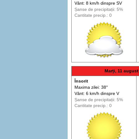
Vânt: 8 km/h din
spre
SV
Șanse de precip
itații
: 5%
Cantitate precip.: 0
Marți, 11 august
Însorit
Maxima zilei: 38°
Vânt: 6 km/h din
spre
V
Șanse de precip
itații
: 5%
Cantitate precip.: 0