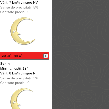
Vânt: 7 km/h din
spre
NV
Șanse de precip
itații
: 5%
Cantitate precip.: 0
:
+
Max
:38˚ -
Min
:19˚
Senin
Minima nopții: 19°
Vânt: 8 km/h din
spre
N
Șanse de precip
itații
: 5%
Cantitate precip.: 0