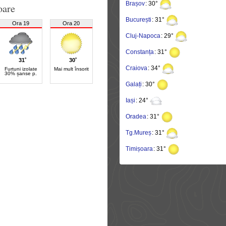
Brașov
: 30°
oare
București
: 31°
Ora 19
Ora 20
Cluj-Napoca
: 29°
Constanța
: 31°
31˚
30˚
Craiova
: 34°
Furtuni izolate
Mai mult însorit
30% șanse p.
Galați
: 30°
Iași
: 24°
Oradea
: 31°
Tg.Mureș
: 31°
Timișoara
: 31°