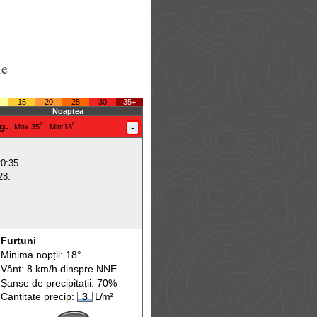
le
15
20
25
30
35+
Noaptea
g.
:
-
Max
:35˚ -
Min
:18˚
20:35.
28.
Furtuni
Minima nopții: 18°
Vânt: 8 km/h din
spre
NNE
Șanse de precip
itații
: 70%
Cantitate precip:
3
L/m²