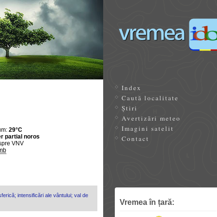
Index
Caută localitate
Știri
Avertizări meteo
Imagini satelit
um:
29°C
r partial noros
Contact
spre VNV
mb
erică; intensificări ale vântului; val de
Vremea în țară: