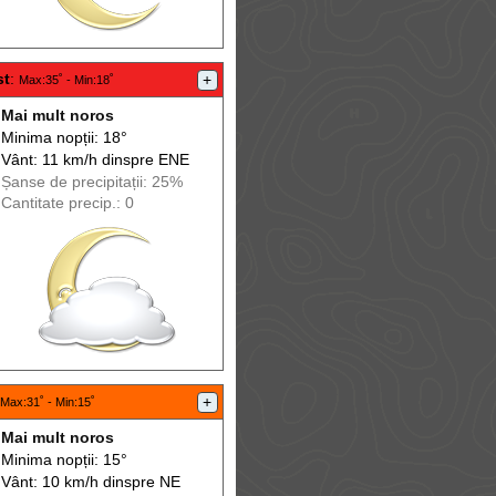
st
:
+
Max
:35˚ -
Min
:18˚
Mai mult noros
Minima nopții: 18°
Vânt: 11 km/h din
spre
ENE
Șanse de precip
itații
: 25%
Cantitate precip.: 0
+
Max
:31˚ -
Min
:15˚
Mai mult noros
Minima nopții: 15°
Vânt: 10 km/h din
spre
NE