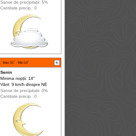
Șanse de precip
itații
: 5%
Cantitate precip.: 0
t
:
+
Max
:31˚ -
Min
:14˚
Senin
Minima nopții: 14°
Vânt: 9 km/h din
spre
NE
Șanse de precip
itații
: 0%
Cantitate precip.: 0