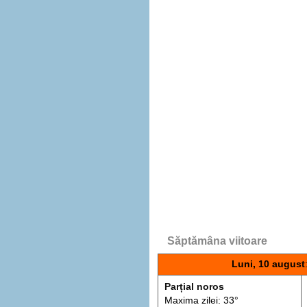
Săptămâna viitoare
Luni, 10 august
Parțial noros
Maxima zilei: 33°