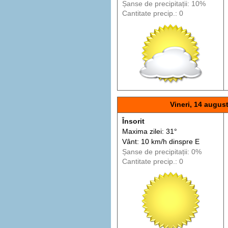
Șanse de precip
itații
: 10%
Cantitate precip.: 0
Vineri, 14 augus
Însorit
Maxima zilei: 31°
Vânt: 10 km/h din
spre
E
Șanse de precip
itații
: 0%
Cantitate precip.: 0