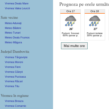
Prognoza pe orele următ
Vremea Dealu Mare
Vremea Valea Leurzii
Ora 17
Ora 18
Sate vecine
Meteo Adunați
Meteo Bădeni
26˚
27˚
Meteo Tunari
Furtuni, înnorat
Furtuni izolate
60% șanse p.
30% șanse p.
Meteo Dealu Frumos
Meteo Măgura
Mai multe ore
Județul Dambovita
Vremea Târgoviște
Vremea Moreni
Vremea Fieni
Vremea Găești
Vremea Pucioasa
Vremea Răcari
Vremea Titu
Vremea în regiune
Vremea Breaza
Vremea Comarnic