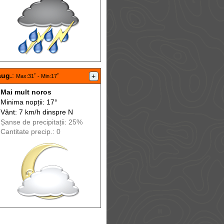
aug.
:
+
Max
:31˚ -
Min
:17˚
Mai mult noros
Minima nopții: 17°
Vânt: 7 km/h din
spre
N
Șanse de precip
itații
: 25%
Cantitate precip.: 0