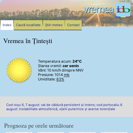
Index
Caută localitate
Știri meteo
Contact
Vremea în Țintești
Temperatura acum:
24°C
Starea vremii:
cer senin
Vânt:
10 km/h
dinspre NNV
Presiune: 1014
mb
Umiditate:
63%
Cod roșu 6, 7 august: val de căldură persistent și intens; cod portocaliu 6
august: instabilitate atmosferică, vijelii puternice și averse torențiale
Prognoza pe orele următoare