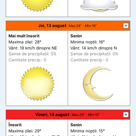
Joi, 13 august
:
+
Max
:28˚ -
Min
:16˚
Mai mult însorit
Senin
Maxima zilei: 28°
Minima nopții: 16°
Vânt: 19 km/h din
spre
NE
Vânt: 14 km/h din
spre
N
Șanse de precip
itații
: 5%
Șanse de precip
itații
: 0%
Cantitate precip.: 0
Cantitate precip.: 0
Vineri, 14 august
:
+
Max
:29˚ -
Min
:15˚
Însorit
Senin
Maxima zilei: 29°
Minima nopții: 15°