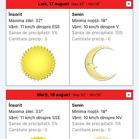
Luni, 17 august
:
+
Max
:32˚ -
Min
:18˚
Însorit
Senin
Maxima zilei: 32°
Minima nopții: 18°
Vânt: 11 km/h din
spre
ESE
Vânt: 10 km/h din
spre
V
Șanse de precip
itații
: 5%
Șanse de precip
itații
: 10%
Cantitate precip.: 0
Cantitate precip.: 0
Marți, 18 august
:
+
Max
:33˚ -
Min
:18˚
Însorit
Senin
Maxima zilei: 33°
Minima nopții: 18°
Vânt: 11 km/h din
spre
SSE
Vânt: 10 km/h din
spre
NV
Șanse de precip
itații
: 5%
Șanse de precip
itații
: 5%
Cantitate precip.: 0
Cantitate precip.: 0