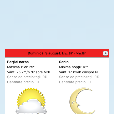
Duminică, 9 august
:
+
Max
:29˚ -
Min
:18˚
Parțial noros
Senin
Maxima zilei: 29°
Minima nopții: 18°
Vânt: 25 km/h din
spre
NNE
Vânt: 17 km/h din
spre
N
Șanse de precip
itații
: 0%
Șanse de precip
itații
: 0%
Cantitate precip.: 0
Cantitate precip.: 0