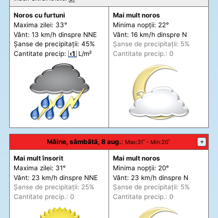
Noros cu furtuni
Mai mult noros
Maxima zilei: 33°
Minima nopții: 22°
Vânt: 13 km/h din
spre
NNE
Vânt: 16 km/h din
spre
N
Șanse de precip
itații
: 45%
Șanse de precip
itații
: 5%
Cantitate precip:
‹1
L/m²
Cantitate precip.: 0
Mâine, sâmbătă, 8 aug.
:
+
Max
:31˚ -
Min
:20˚
Mai mult însorit
Mai mult noros
Maxima zilei: 31°
Minima nopții: 20°
Vânt: 23 km/h din
spre
NNE
Vânt: 23 km/h din
spre
N
Șanse de precip
itații
: 25%
Șanse de precip
itații
: 5%
Cantitate precip.: 0
Cantitate precip.: 0