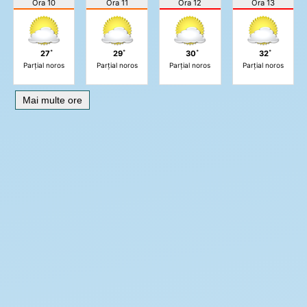
Ora 10
Ora 11
Ora 12
Ora 13
27˚
29˚
30˚
32˚
Parțial noros
Parțial noros
Parțial noros
Parțial noros
Mai multe ore