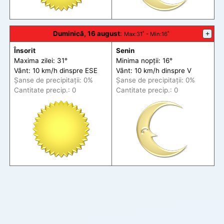
Duminică, 16 august
:
+
Max
:31˚ -
Min
:16˚
Însorit
Senin
Maxima zilei: 31°
Minima nopții: 16°
Vânt: 10 km/h din
spre
ESE
Vânt: 10 km/h din
spre
V
Șanse de precip
itații
: 0%
Șanse de precip
itații
: 0%
Cantitate precip.: 0
Cantitate precip.: 0