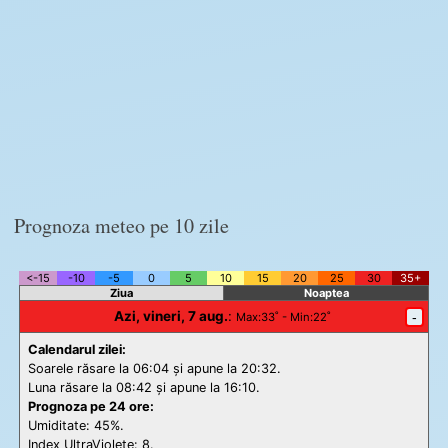
Prognoza meteo pe 10 zile
<-15
-10
-5
0
5
10
15
20
25
30
35+
Ziua
Noaptea
Azi, vineri, 7 aug.
:
-
Max
:33˚ -
Min
:22˚
Calendarul zilei:
Soarele răsare la 06:04 și apune la 20:32.
Luna răsare la 08:42 și apune la 16:10.
Prognoza pe 24 ore:
Umiditate: 45%.
Index UltraViolete:
8.