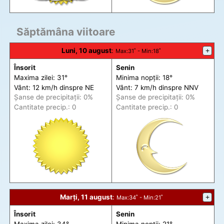
Săptămâna viitoare
Luni, 10 august
:
+
Max
:31˚ -
Min
:18˚
Însorit
Senin
Maxima zilei: 31°
Minima nopții: 18°
Vânt: 12 km/h din
spre
NE
Vânt: 7 km/h din
spre
NNV
Șanse de precip
itații
: 0%
Șanse de precip
itații
: 0%
Cantitate precip.: 0
Cantitate precip.: 0
Marți, 11 august
:
+
Max
:34˚ -
Min
:21˚
Însorit
Senin
Maxima zilei: 34°
Minima nopții: 21°