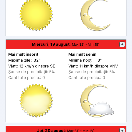
Miercuri, 19 august
:
+
Max
:32˚ -
Min
:18˚
Mai mult însorit
Mai mult senin
Maxima zilei: 32°
Minima nopții: 18°
Vânt: 12 km/h din
spre
SE
Vânt: 11 km/h din
spre
VNV
Șanse de precip
itații
: 5%
Șanse de precip
itații
: 5%
Cantitate precip.: 0
Cantitate precip.: 0
Joi, 20 august
:
+
Max
:31˚ -
Min
:18˚