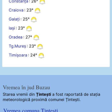
Constanța
: 26°
Craiova
: 23°
Galați
: 25°
Iași
: 23°
Oradea
: 27°
Tg.Mureș
: 23°
Timișoara
: 24°
Vremea în jud Buzau
Starea vremii din
Țintești
a fost raportată de stația
meteorologică proximă comunei Țintești.
Vremea comuna Țintești