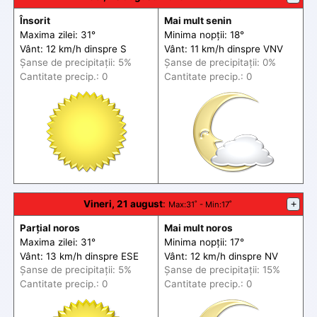
Însorit
Mai mult senin
Maxima zilei: 31°
Minima nopții: 18°
Vânt: 12 km/h din
spre
S
Vânt: 11 km/h din
spre
VNV
Șanse de precip
itații
: 5%
Șanse de precip
itații
: 0%
Cantitate precip.: 0
Cantitate precip.: 0
Vineri, 21 august
:
+
Max
:31˚ -
Min
:17˚
Parțial noros
Mai mult noros
Maxima zilei: 31°
Minima nopții: 17°
Vânt: 13 km/h din
spre
ESE
Vânt: 12 km/h din
spre
NV
Șanse de precip
itații
: 5%
Șanse de precip
itații
: 15%
Cantitate precip.: 0
Cantitate precip.: 0