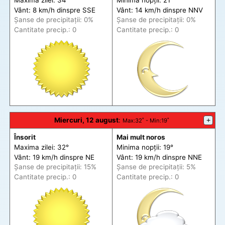
Vânt: 8 km/h din
spre
SSE
Vânt: 14 km/h din
spre
NNV
Șanse de precip
itații
: 0%
Șanse de precip
itații
: 0%
Cantitate precip.: 0
Cantitate precip.: 0
Miercuri, 12 august
:
+
Max
:32˚ -
Min
:19˚
Însorit
Mai mult noros
Maxima zilei: 32°
Minima nopții: 19°
Vânt: 19 km/h din
spre
NE
Vânt: 19 km/h din
spre
NNE
Șanse de precip
itații
: 15%
Șanse de precip
itații
: 5%
Cantitate precip.: 0
Cantitate precip.: 0