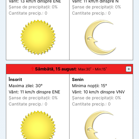
Vânt: 13 km/h din
spre
ENE
Vânt: 11 km/h din
spre
N
Șanse de precip
itații
: 0%
Șanse de precip
itații
: 0%
Cantitate precip.: 0
Cantitate precip.: 0
🕆
Sâmbătă, 15 august
:
+
Max
:30˚ -
Min
:15˚
Însorit
Senin
Maxima zilei: 30°
Minima nopții: 15°
Vânt: 11 km/h din
spre
ENE
Vânt: 10 km/h din
spre
VNV
Șanse de precip
itații
: 0%
Șanse de precip
itații
: 0%
Cantitate precip.: 0
Cantitate precip.: 0