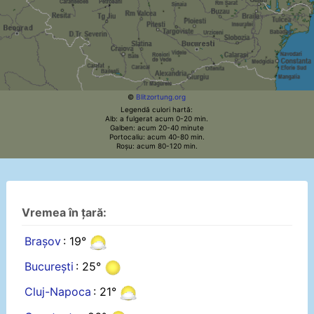
©
Blitzortung.org
Legendă culori hartă:
Alb: a fulgerat acum 0-20 min.
Galben: acum 20-40 minute
Portocaliu: acum 40-80 min.
Roșu: acum 80-120 min.
Vremea în țară:
Brașov
: 19°
București
: 25°
Cluj-Napoca
: 21°