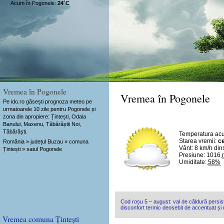
Acum în Pogonele:
24˚C
Vremea în Pogonele
Vremea în Pogonele
Pe ido.ro găsești prognoza meteo pe
urmatoarele 10 zile pentru Pogonele și
zona din apropiere: Țintești, Odaia
Banului, Maxenu, Tăbărăștii Noi,
Tăbărăști.
Temperatura ac
Starea vremii:
ce
România » județul Buzau » comuna
Vânt:
8 km/h
din
Țintești » satul Pogonele
Presiune: 1016
Umiditate:
58%
Cod roșu 5 – august: val de căldură persist
disconfort termic deosebit de accentuat și n
Vremea comuna Țintești