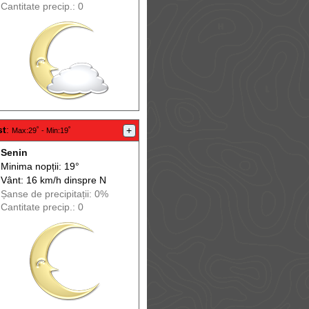
Cantitate precip.: 0
st
:
+
Max
:29˚ -
Min
:19˚
Senin
Minima nopții: 19°
Vânt: 16 km/h din
spre
N
Șanse de precip
itații
: 0%
Cantitate precip.: 0