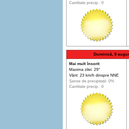
Cantitate precip.: 0
Duminică, 9 augu
Mai mult însorit
Maxima zilei: 29°
Vânt: 23 km/h din
spre
NNE
Șanse de precip
itații
: 0%
Cantitate precip.: 0