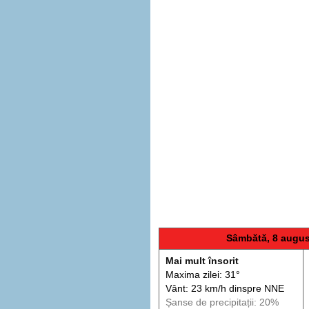
Sâmbătă, 8 augus
Mai mult însorit
Maxima zilei: 31°
Vânt: 23 km/h din
spre
NNE
Șanse de precip
itații
: 20%