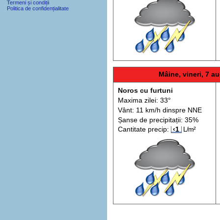
Termeni și condiții
Politica de confidențialitate
Mâine, vineri, 7 au
Noros cu furtuni
Maxima zilei: 33°
Vânt: 11 km/h din
spre
NNE
Șanse de precip
itații
: 35%
Cantitate precip:
‹1
L/m²