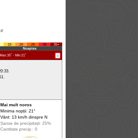
le
15
20
25
30
35+
Noaptea
-
Max
:35˚ -
Min
:21˚
20:33.
51.
Mai mult noros
Minima nopții: 21°
Vânt: 13 km/h din
spre
N
Șanse de precip
itații
: 25%
Cantitate precip.: 0