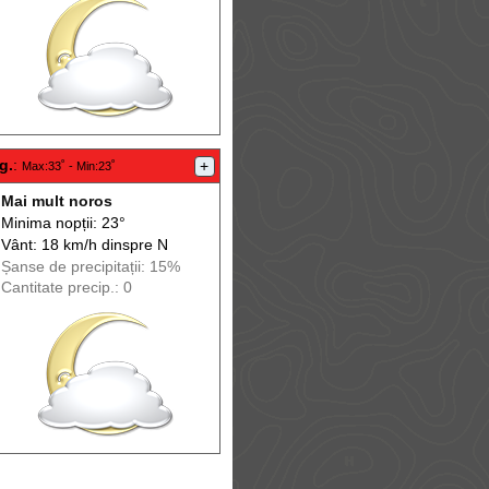
g.
:
+
Max
:33˚ -
Min
:23˚
Mai mult noros
Minima nopții: 23°
Vânt: 18 km/h din
spre
N
Șanse de precip
itații
: 15%
Cantitate precip.: 0