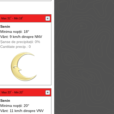
:
+
Max
:31˚ -
Min
:18˚
Senin
Minima nopții: 18°
Vânt: 9 km/h din
spre
NNV
Șanse de precip
itații
: 0%
Cantitate precip.: 0
:
+
Max
:33˚ -
Min
:20˚
Senin
Minima nopții: 20°
Vânt: 11 km/h din
spre
VNV