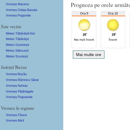
Prognoza pe orele următ
Vremea Maxenu
Vremea Odaia Banului
Ora 9
Ora 10
Vremea Pogonele
Sate vecine
Meteo Tăbărăștii Noi
26˚
29˚
Meteo Tăbărăști
Mai mult însorit
Însorit
Meteo Gomoești
Meteo Stăncești
Mai multe ore
Meteo Scurtești
Județul Buzau
Vremea Buzău
Vremea Râmnicu Sărat
Vremea Nehoiu
Vremea Pătârlagele
Vremea Pogoanele
Vremea în regiune
Vremea Făurei
Vremea Mizil