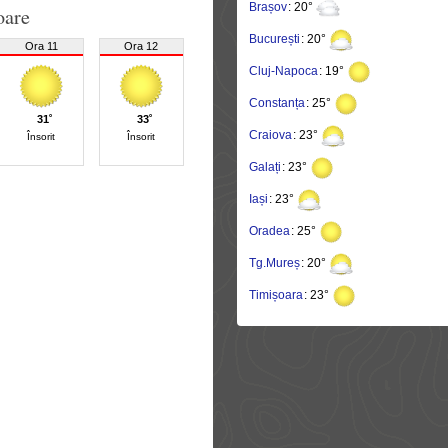
Brașov
: 20°
oare
București
: 20°
Ora 11
Ora 12
Cluj-Napoca
: 19°
Constanța
: 25°
31˚
33˚
Craiova
: 23°
Însorit
Însorit
Galați
: 23°
Iași
: 23°
Oradea
: 25°
Tg.Mureș
: 20°
Timișoara
: 23°