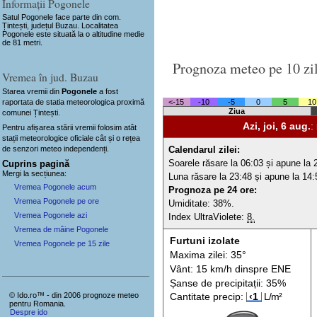
Informații Pogonele
Satul Pogonele
face parte din com.
Țintești, județul Buzau. Localitatea
Pogonele este situată la o altitudine medie
de 81 metri.
Prognoza meteo pe 10 zi
Vremea în jud. Buzau
Starea vremii din
Pogonele
a fost
<-15
-10
-5
0
5
10
raportata de statia meteorologica proximă
Ziua
comunei Țintești.
Azi, joi, 6 aug.
:
Pentru afișarea stării vremii folosim atât
stații meteorologice oficiale cât și o rețea
de senzori meteo
independenți
.
Calendarul zilei:
Soarele răsare la 06:03 și apune la 
Cuprins pagină
Mergi la secțiunea:
Luna răsare la 23:48 și apune la 14:
Vremea Pogonele acum
Prognoza pe 24 ore:
Vremea Pogonele pe ore
Umiditate: 38%.
Vremea Pogonele azi
Index UltraViolete:
8.
Vremea de mâine Pogonele
Furtuni izolate
Vremea Pogonele pe 15 zile
Maxima zilei: 35°
Vânt: 15 km/h din
spre
ENE
Șanse de precip
itații
: 35%
© Ido.ro™ - din 2006 prognoze meteo
Cantitate precip:
‹1
L/m²
pentru Romania.
Despre ido