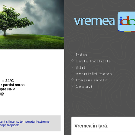
Index
Caută localitate
Știri
Avertizări meteo
Imagini satelit
um:
24°C
r partial noros
Contact
spre NNV
mb
ent și intens, temperaturi extreme,
Vremea în țară:
opți tropicale