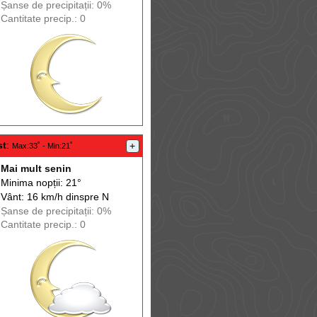
Șanse de precip
itații
: 0%
Cantitate precip.: 0
st
:
+
Max
:33˚ -
Min
:21˚
Mai mult senin
Minima nopții: 21°
Vânt: 16 km/h din
spre
N
Șanse de precip
itații
: 0%
Cantitate precip.: 0