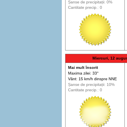
Șanse de precip
itații
: 0%
Cantitate precip.: 0
Miercuri, 12 augu
Mai mult însorit
Maxima zilei: 33°
Vânt: 15 km/h din
spre
NNE
Șanse de precip
itații
: 10%
Cantitate precip.: 0