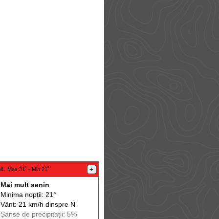
t
:
+
Max
:31˚ -
Min
:21˚
Mai mult senin
Minima nopții: 21°
Vânt: 21 km/h din
spre
N
Șanse de precip
itații
: 5%