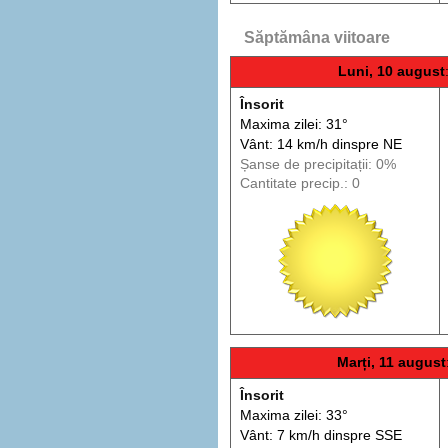
Săptămâna viitoare
Luni, 10 august
Însorit
Maxima zilei: 31°
Vânt: 14 km/h din
spre
NE
Șanse de precip
itații
: 0%
Cantitate precip.: 0
Marți, 11 august
Însorit
Maxima zilei: 33°
Vânt: 7 km/h din
spre
SSE