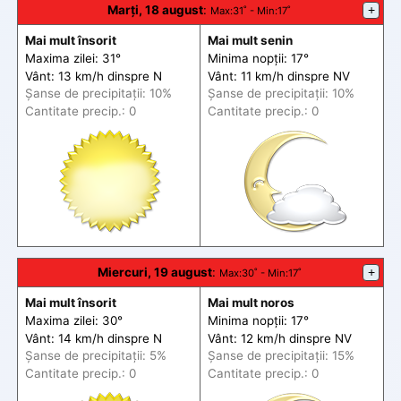
Marți, 18 august
:
+
Max
:31˚ -
Min
:17˚
Mai mult însorit
Mai mult senin
Maxima zilei: 31°
Minima nopții: 17°
Vânt: 13 km/h din
spre
N
Vânt: 11 km/h din
spre
NV
Șanse de precip
itații
: 10%
Șanse de precip
itații
: 10%
Cantitate precip.: 0
Cantitate precip.: 0
Miercuri, 19 august
:
+
Max
:30˚ -
Min
:17˚
Mai mult însorit
Mai mult noros
Maxima zilei: 30°
Minima nopții: 17°
Vânt: 14 km/h din
spre
N
Vânt: 12 km/h din
spre
NV
Șanse de precip
itații
: 5%
Șanse de precip
itații
: 15%
Cantitate precip.: 0
Cantitate precip.: 0