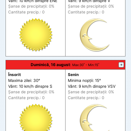
Vânt: 10 km/h din
spre
ENE
Vânt: 9 km/h din
spre
V
Șanse de precip
itații
: 0%
Șanse de precip
itații
: 0%
Cantitate precip.: 0
Cantitate precip.: 0
Duminică, 16 august
:
+
Max
:30˚ -
Min
:15˚
Însorit
Senin
Maxima zilei: 30°
Minima nopții: 15°
Vânt: 10 km/h din
spre
S
Vânt: 9 km/h din
spre
VSV
Șanse de precip
itații
: 0%
Șanse de precip
itații
: 0%
Cantitate precip.: 0
Cantitate precip.: 0