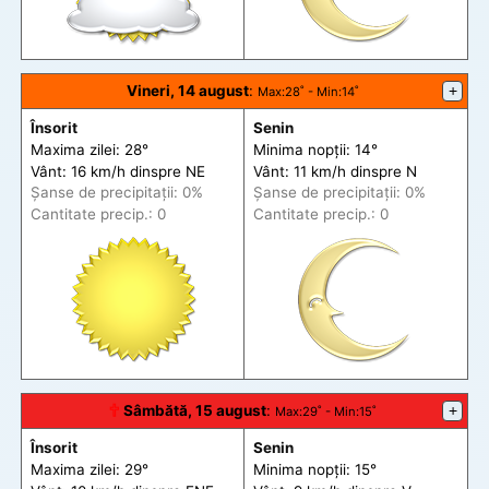
Vineri, 14 august
:
+
Max
:28˚ -
Min
:14˚
Însorit
Senin
Maxima zilei: 28°
Minima nopții: 14°
Vânt: 16 km/h din
spre
NE
Vânt: 11 km/h din
spre
N
Șanse de precip
itații
: 0%
Șanse de precip
itații
: 0%
Cantitate precip.: 0
Cantitate precip.: 0
🕆
Sâmbătă, 15 august
:
+
Max
:29˚ -
Min
:15˚
Însorit
Senin
Maxima zilei: 29°
Minima nopții: 15°