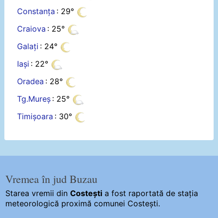
Constanța
: 29°
Craiova
: 25°
Galați
: 24°
Iași
: 22°
Oradea
: 28°
Tg.Mureș
: 25°
Timișoara
: 30°
Vremea în jud Buzau
Starea vremii din
Costești
a fost raportată de stația
meteorologică proximă comunei Costești.