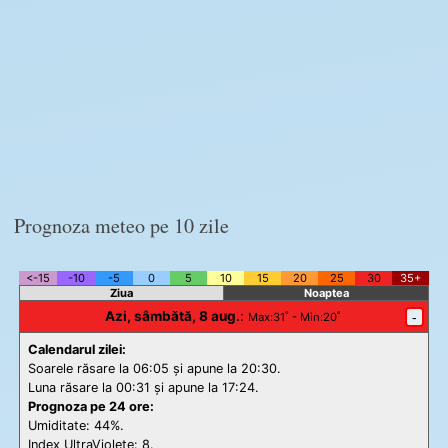
Prognoza meteo pe 10 zile
<-15
-10
-5
0
5
10
15
20
25
30
35+
Ziua
Noaptea
Azi, sâmbătă, 8 aug.
:
-
Max
:31˚ -
Min
:20˚
Calendarul zilei:
Soarele răsare la 06:05 și apune la 20:30.
Luna răsare la 00:31 și apune la 17:24.
Prognoza pe 24 ore:
Umiditate: 44%.
Index UltraViolete:
8.