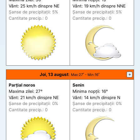
Vânt: 25 km/h din
spre
NE
Vânt: 19 km/h din
spre
NNE
Șanse de precip
itații
: 5%
Șanse de precip
itații
: 5%
Cantitate precip.: 0
Cantitate precip.: 0
Joi, 13 august
:
+
Max
:27˚ -
Min
:16˚
Parțial noros
Senin
Maxima zilei: 27°
Minima nopții: 16°
Vânt: 21 km/h din
spre
NE
Vânt: 14 km/h din
spre
N
Șanse de precip
itații
: 0%
Șanse de precip
itații
: 0%
Cantitate precip.: 0
Cantitate precip.: 0