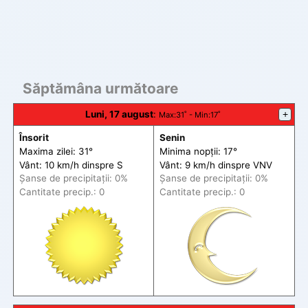
Săptămâna următoare
Luni, 17 august
:
+
Max
:31˚ -
Min
:17˚
Însorit
Senin
Maxima zilei: 31°
Minima nopții: 17°
Vânt: 10 km/h din
spre
S
Vânt: 9 km/h din
spre
VNV
Șanse de precip
itații
: 0%
Șanse de precip
itații
: 0%
Cantitate precip.: 0
Cantitate precip.: 0