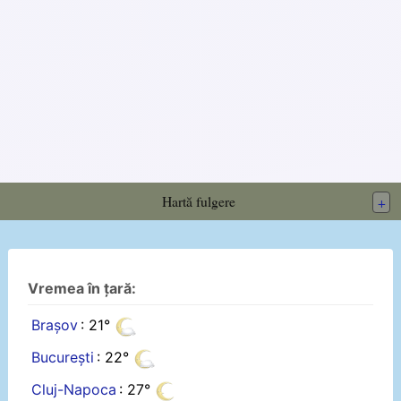
Hartă fulgere
+
Vremea în țară:
Brașov
: 21°
București
: 22°
Cluj-Napoca
: 27°