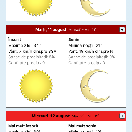
Marți, 11 august
:
+
Max
:34˚ -
Min
:21˚
Însorit
Senin
Maxima zilei: 34°
Minima nopții: 21°
Vânt: 7 km/h din
spre
SSV
Vânt: 19 km/h din
spre
N
Șanse de precip
itații
: 5%
Șanse de precip
itații
: 0%
Cantitate precip.: 0
Cantitate precip.: 0
Miercuri, 12 august
:
+
Max
:30˚ -
Min
:19˚
Mai mult însorit
Mai mult senin
Maxima zilei: 30°
Minima nopții: 19°