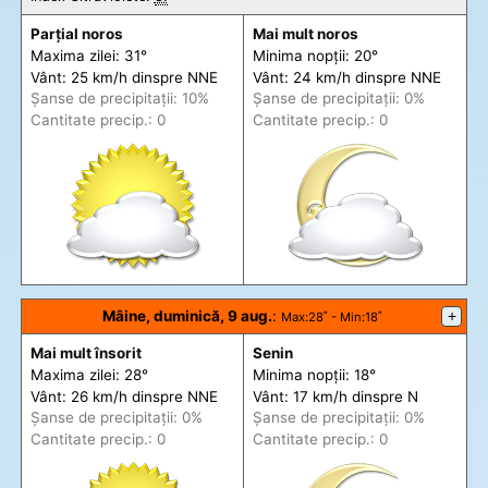
Parțial noros
Mai mult noros
Maxima zilei: 31°
Minima nopții: 20°
Vânt: 25 km/h din
spre
NNE
Vânt: 24 km/h din
spre
NNE
Șanse de precip
itații
: 10%
Șanse de precip
itații
: 0%
Cantitate precip.: 0
Cantitate precip.: 0
Mâine, duminică, 9 aug.
:
+
Max
:28˚ -
Min
:18˚
Mai mult însorit
Senin
Maxima zilei: 28°
Minima nopții: 18°
Vânt: 26 km/h din
spre
NNE
Vânt: 17 km/h din
spre
N
Șanse de precip
itații
: 0%
Șanse de precip
itații
: 0%
Cantitate precip.: 0
Cantitate precip.: 0