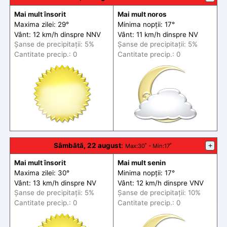
Mai mult însorit
Mai mult noros
Maxima zilei: 29°
Minima nopții: 17°
Vânt: 12 km/h din
spre
NNV
Vânt: 11 km/h din
spre
NV
Șanse de precip
itații
: 5%
Șanse de precip
itații
: 5%
Cantitate precip.: 0
Cantitate precip.: 0
Sâmbătă, 22 august
:
+
Max
:30˚ -
Min
:17˚
Mai mult însorit
Mai mult senin
Maxima zilei: 30°
Minima nopții: 17°
Vânt: 13 km/h din
spre
NV
Vânt: 12 km/h din
spre
VNV
Șanse de precip
itații
: 5%
Șanse de precip
itații
: 10%
Cantitate precip.: 0
Cantitate precip.: 0