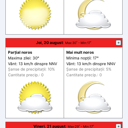
Joi, 20 august
:
+
Max
:30˚ -
Min
:17˚
Parțial noros
Mai mult noros
Maxima zilei: 30°
Minima nopții: 17°
Vânt: 13 km/h din
spre
NNV
Vânt: 13 km/h din
spre
NNV
Șanse de precip
itații
: 10%
Șanse de precip
itații
: 5%
Cantitate precip.: 0
Cantitate precip.: 0
Vineri, 21 august
:
+
Max
:29˚ -
Min
:17˚