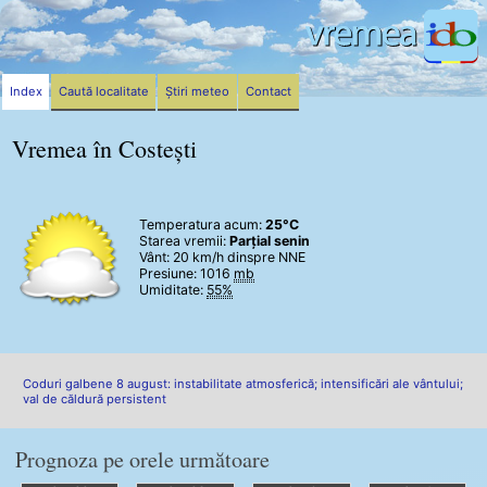
Index
Caută localitate
Știri meteo
Contact
Vremea în Costești
Temperatura acum:
25°C
Starea vremii:
Parțial senin
Vânt:
20 km/h
dinspre NNE
Presiune: 1016
mb
Umiditate:
55%
Coduri galbene 8 august: instabilitate atmosferică; intensificări ale vântului;
val de căldură persistent
Prognoza pe orele următoare