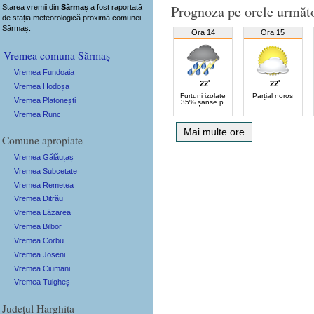
Prognoza pe orele următ
Starea vremii din
Sărmaș
a fost raportată
de stația meteorologică proximă comunei
Sărmaș.
Ora 14
Ora 15
Vremea comuna Sărmaș
Vremea Fundoaia
22˚
22˚
Vremea Hodoșa
Furtuni izolate
Parțial noros
Vremea Platonești
35% șanse p.
Vremea Runc
Mai multe ore
Comune apropiate
Vremea Gălăuțaș
Vremea Subcetate
Vremea Remetea
Vremea Ditrău
Vremea Lăzarea
Vremea Bilbor
Vremea Corbu
Vremea Joseni
Vremea Ciumani
Vremea Tulgheș
Județul Harghita