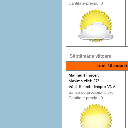
Cantitate precip.: 0
Săptămâna viitoare
Luni, 10 august
Mai mult însorit
Maxima zilei: 27°
Vânt: 9 km/h din
spre
VNV
Șanse de precip
itații
: 5%
Cantitate precip.: 0