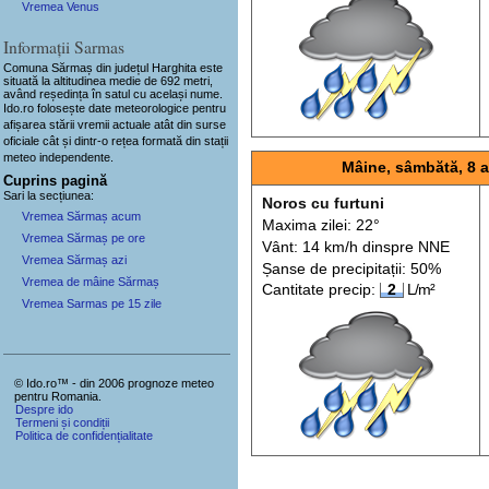
Vremea Venus
Informații Sarmas
Comuna Sărmaș
din județul Harghita este
situată la altitudinea medie de 692 metri,
având reședința în satul cu același nume.
Ido.ro folosește date meteorologice pentru
afișarea stării vremii actuale atât din surse
oficiale cât și dintr-o rețea formată din stații
meteo
independente
.
Mâine, sâmbătă, 8 
Cuprins pagină
Sari la secțiunea:
Noros cu furtuni
Vremea Sărmaș acum
Maxima zilei: 22°
Vremea Sărmaș pe ore
Vânt: 14 km/h din
spre
NNE
Vremea Sărmaș azi
Șanse de precip
itații
: 50%
Vremea de mâine Sărmaș
Cantitate precip:
2
L/m²
Vremea Sarmas pe 15 zile
© Ido.ro™ - din 2006 prognoze meteo
pentru Romania.
Despre ido
Termeni și condiții
Politica de confidențialitate