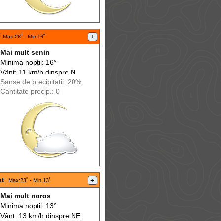
:
+
Max
:28˚ -
Min
:16˚
Mai mult senin
Minima nopții: 16°
Vânt: 11 km/h din
spre
N
Șanse de precip
itații
: 20%
Cantitate precip.: 0
st
:
+
Max
:23˚ -
Min
:13˚
Mai mult noros
Minima nopții: 13°
Vânt: 13 km/h din
spre
NE