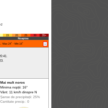
le
15
20
25
30
35+
Noaptea
.
:
-
Max
:24˚ -
Min
:16˚
20:41.
23.
Mai mult noros
Minima nopții: 16°
Vânt: 11 km/h din
spre
N
Șanse de precip
itații
: 25%
Cantitate precip.: 0