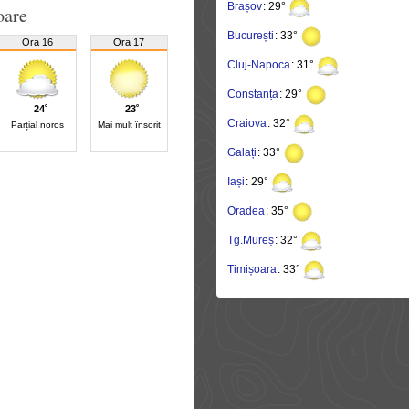
Brașov
: 29°
oare
București
: 33°
Ora 16
Ora 17
Cluj-Napoca
: 31°
Constanța
: 29°
24˚
23˚
Craiova
: 32°
Parțial noros
Mai mult însorit
Galați
: 33°
Iași
: 29°
Oradea
: 35°
Tg.Mureș
: 32°
Timișoara
: 33°