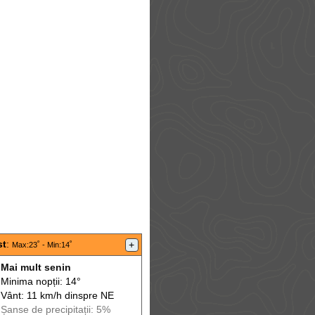
st
:
+
Max
:23˚ -
Min
:14˚
Mai mult senin
Minima nopții: 14°
Vânt: 11 km/h din
spre
NE
Șanse de precip
itații
: 5%