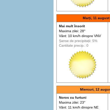
Marți, 11 august
Mai mult însorit
Maxima zilei: 28°
Vânt: 10 km/h din
spre
VNV
Șanse de precip
itații
: 5%
Cantitate precip.: 0
Miercuri, 12 augu
Noros cu furtuni
Maxima zilei: 23°
Vânt: 11 km/h din
spre
NE