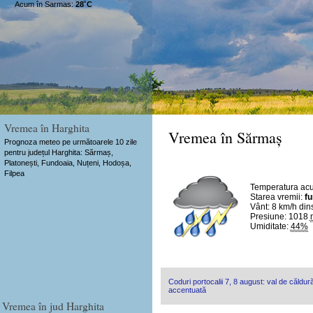
Acum în Sarmas:
28˚C
Vremea în Harghita
Vremea în Sărmaș
Prognoza meteo pe următoarele 10 zile
pentru județul Harghita: Sărmaș,
Platonești, Fundoaia, Nuțeni, Hodoșa,
Filpea
Temperatura ac
Starea vremii:
fu
Vânt:
8 km/h
din
Presiune: 1018
Umiditate:
44%
Coduri portocalii 7, 8 august: val de căldură
accentuată
Vremea în jud Harghita