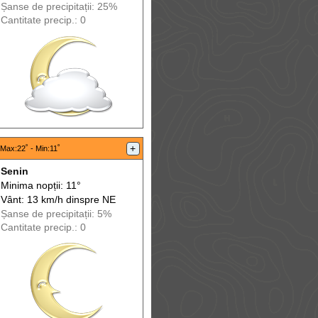
Șanse de precip
itații
: 25%
Cantitate precip.: 0
:
+
Max
:22˚ -
Min
:11˚
Senin
Minima nopții: 11°
Vânt: 13 km/h din
spre
NE
Șanse de precip
itații
: 5%
Cantitate precip.: 0