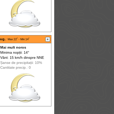
aug.
:
+
Max
:22˚ -
Min
:14˚
Mai mult noros
Minima nopții: 14°
Vânt: 15 km/h din
spre
NNE
Șanse de precip
itații
: 10%
Cantitate precip.: 0