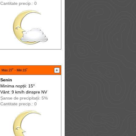
Cantitate precip.: 0
:
+
Max
:27˚ -
Min
:15˚
Senin
Minima nopții: 15°
Vânt: 9 km/h din
spre
NV
Șanse de precip
itații
: 5%
Cantitate precip.: 0