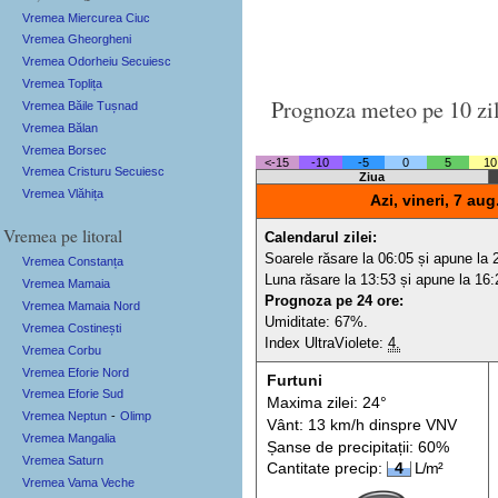
Vremea Miercurea Ciuc
Vremea Gheorgheni
Vremea Odorheiu Secuiesc
Vremea Toplița
Prognoza meteo pe 10 zi
Vremea Băile Tușnad
Vremea Bălan
Vremea Borsec
<-15
-10
-5
0
5
10
Vremea Cristuru Secuiesc
Ziua
Vremea Vlăhița
Azi, vineri, 7 aug
Vremea pe litoral
Calendarul zilei:
Soarele răsare la 06:05 și apune la 
Vremea Constanța
Luna răsare la 13:53 și apune la 16:
Vremea Mamaia
Prognoza pe 24 ore:
Vremea Mamaia Nord
Umiditate: 67%.
Vremea Costinești
Index UltraViolete:
4.
Vremea Corbu
Vremea Eforie Nord
Furtuni
Vremea Eforie Sud
Maxima zilei: 24°
Vremea Neptun
-
Olimp
Vânt: 13 km/h din
spre
VNV
Vremea Mangalia
Șanse de precip
itații
: 60%
Vremea Saturn
Cantitate precip:
4
L/m²
Vremea Vama Veche