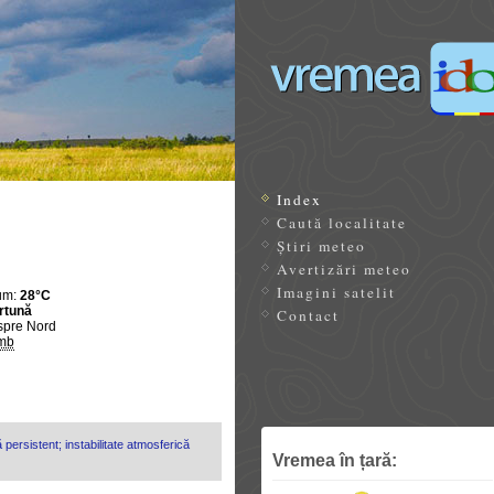
Index
Caută localitate
Știri meteo
Avertizări meteo
Imagini satelit
um:
28°C
rtună
Contact
spre Nord
mb
 persistent; instabilitate atmosferică
Vremea în țară: