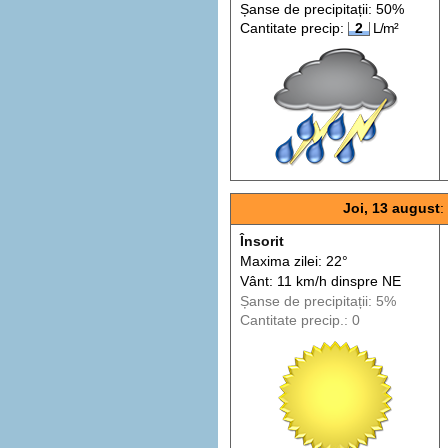
Șanse de precip
itații
: 50%
Cantitate precip:
2
L/m²
Joi, 13 august
Însorit
Maxima zilei: 22°
Vânt: 11 km/h din
spre
NE
Șanse de precip
itații
: 5%
Cantitate precip.: 0