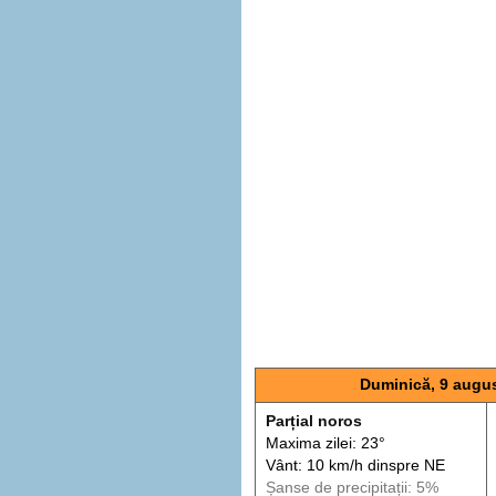
Duminică, 9 augu
Parțial noros
Maxima zilei: 23°
Vânt: 10 km/h din
spre
NE
Șanse de precip
itații
: 5%