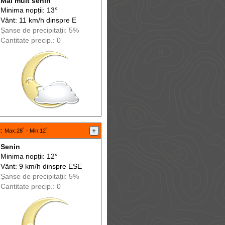
Mai mult senin
Minima nopții: 13°
Vânt: 11 km/h din
spre
E
Șanse de precip
itații
: 5%
Cantitate precip.: 0
t
:
+
Max
:28˚ -
Min
:12˚
Senin
Minima nopții: 12°
Vânt: 9 km/h din
spre
ESE
Șanse de precip
itații
: 5%
Cantitate precip.: 0