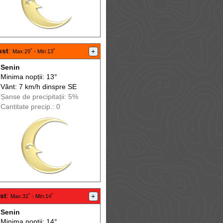
ust
:
+
Max
:29˚ -
Min
:13˚
Senin
Minima nopții: 13°
Vânt: 7 km/h din
spre
SE
Șanse de precip
itații
: 5%
Cantitate precip.: 0
st
:
+
Max
:31˚ -
Min
:14˚
Senin
Minima nopții: 14°