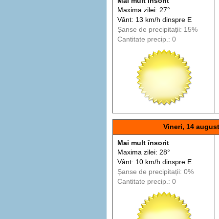
Mai mult însorit
Maxima zilei: 27°
Vânt: 13 km/h din
spre
E
Șanse de precip
itații
: 15%
Cantitate precip.: 0
Vineri, 14 augus
Mai mult însorit
Maxima zilei: 28°
Vânt: 10 km/h din
spre
E
Șanse de precip
itații
: 0%
Cantitate precip.: 0