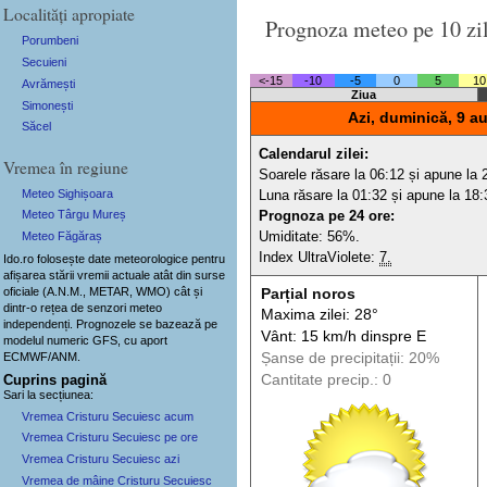
Localități apropiate
Prognoza meteo pe 10 zi
Porumbeni
Secuieni
<-15
-10
-5
0
5
10
Avrămești
Ziua
Simonești
Azi, duminică, 9 a
Săcel
Calendarul zilei:
Vremea în regiune
Soarele răsare la 06:12 și apune la 
Meteo Sighișoara
Luna răsare la 01:32 și apune la 18:
Prognoza pe 24 ore:
Meteo Târgu Mureș
Umiditate: 56%.
Meteo Făgăraș
Index UltraViolete:
7.
Ido.ro folosește date meteorologice pentru
afișarea stării vremii actuale atât din surse
oficiale (A.N.M., METAR, WMO) cât și
Parțial noros
dintr-o rețea de senzori meteo
Maxima zilei: 28°
independenți
. Prognozele se bazează pe
Vânt: 15 km/h din
spre
E
modelul numeric GFS, cu aport
Șanse de precip
itații
: 20%
ECMWF/ANM.
Cantitate precip.: 0
Cuprins pagină
Sari la secțiunea:
Vremea Cristuru Secuiesc acum
Vremea Cristuru Secuiesc pe ore
Vremea Cristuru Secuiesc azi
Vremea de mâine Cristuru Secuiesc