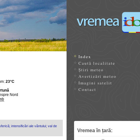
Index
Caută localitate
Știri meteo
Avertizări meteo
um:
23°C
Imagini satelit
.
Contact
rtună
nspre Nord
mb
erică; intensificări ale vântului; val de
Vremea în țară: