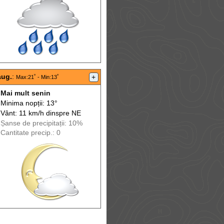
aug.
:
+
Max
:21˚ -
Min
:13˚
Mai mult senin
Minima nopții: 13°
Vânt: 11 km/h din
spre
NE
Șanse de precip
itații
: 10%
Cantitate precip.: 0