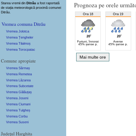
Prognoza pe orele următ
Starea vremii din
Ditrău
a fost raportată
de stația meteorologică proximă comunei
Ditrău.
Ora 18
Ora 19
Vremea comuna Ditrău
Vremea Jolotca
20˚
20˚
Vremea Țengheler
Furtuni, înnorat
Averse
Vremea Tilalmoș
45% șanse p.
45% șanse p.
Vremea Torocpatac
Mai multe ore
Comune apropiate
Vremea Sărmaș
Vremea Remetea
Vremea Lăzarea
Vremea Subcetate
Vremea Gălăuțaș
Vremea Joseni
Vremea Ciumani
Vremea Tulgheș
Vremea Corbu
Vremea Suseni
Județul Harghita