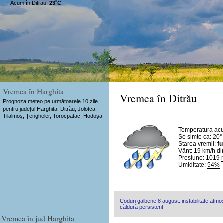
Acum în Ditrau:
23˚C
Vremea în Harghita
Vremea în Ditrău
Prognoza meteo pe următoarele 10 zile
pentru județul Harghita: Ditrău, Jolotca,
Tilalmoș, Țengheler, Torocpatac, Hodoșa
Temperatura ac
Se simte ca: 20°
Starea vremii:
fu
Vânt:
19 km/h
di
Presiune: 1019
Umiditate:
54%
Coduri galbene 8 august: instabilitate atmosf
căldură persistent
Vremea în jud Harghita