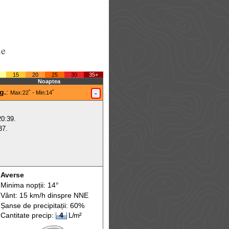
le
15
20
25
30
35+
Noaptea
g.
:
-
Max
:22˚ -
Min
:14˚
20:39.
37.
Averse
Minima nopții: 14°
Vânt: 15 km/h din
spre
NNE
Șanse de precip
itații
: 60%
Cantitate precip:
4
L/m²