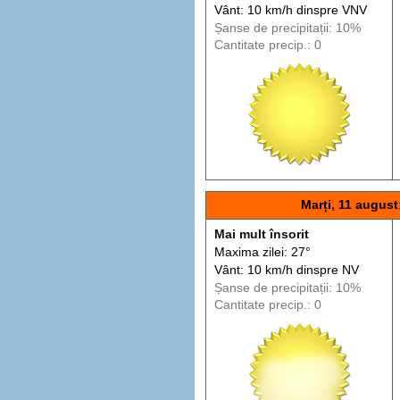
Vânt: 10 km/h din
spre
VNV
Șanse de precip
itații
: 10%
Cantitate precip.: 0
Marți, 11 august
Mai mult însorit
Maxima zilei: 27°
Vânt: 10 km/h din
spre
NV
Șanse de precip
itații
: 10%
Cantitate precip.: 0