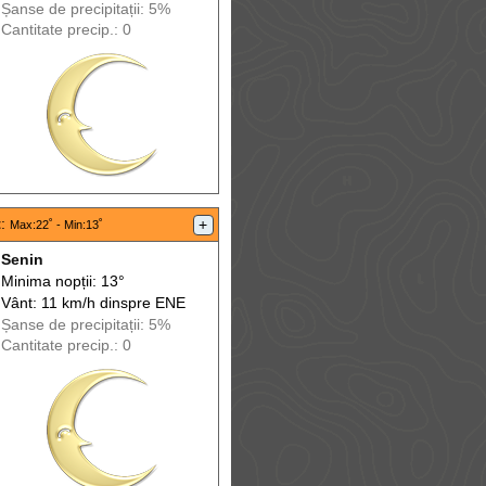
Șanse de precip
itații
: 5%
Cantitate precip.: 0
t
:
+
Max
:22˚ -
Min
:13˚
Senin
Minima nopții: 13°
Vânt: 11 km/h din
spre
ENE
Șanse de precip
itații
: 5%
Cantitate precip.: 0