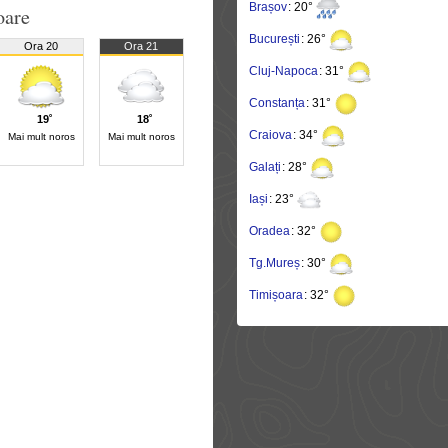
Brașov
: 20°
oare
București
: 26°
Ora 20
Ora 21
Cluj-Napoca
: 31°
Constanța
: 31°
19˚
18˚
Craiova
: 34°
Mai mult noros
Mai mult noros
Galați
: 28°
Iași
: 23°
Oradea
: 32°
Tg.Mureș
: 30°
Timișoara
: 32°