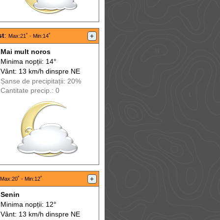
st
:
+
Max
:21˚ -
Min
:14˚
Mai mult noros
Minima nopții: 14°
Vânt: 13 km/h din
spre
NE
Șanse de precip
itații
: 20%
Cantitate precip.: 0
+
Max
:20˚ -
Min
:12˚
Senin
Minima nopții: 12°
Vânt: 13 km/h din
spre
NE