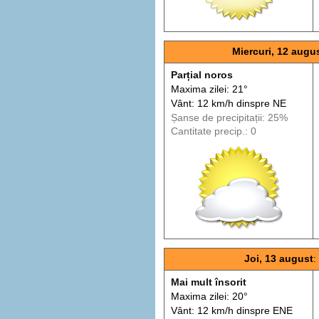
Miercuri, 12 augu
Parțial noros
Maxima zilei: 21°
Vânt: 12 km/h din
spre
NE
Șanse de precip
itații
: 25%
Cantitate precip.: 0
Joi, 13 august
:
Mai mult însorit
Maxima zilei: 20°
Vânt: 12 km/h din
spre
ENE