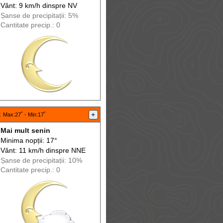
Vânt: 9 km/h din
spre
NV
Șanse de precip
itații
: 5%
Cantitate precip.: 0
:
+
Max
:27˚ -
Min
:17˚
Mai mult senin
Minima nopții: 17°
Vânt: 11 km/h din
spre
NNE
Șanse de precip
itații
: 10%
Cantitate precip.: 0