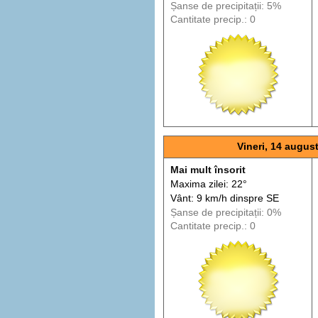
Șanse de precip
itații
: 5%
Cantitate precip.: 0
Vineri, 14 augus
Mai mult însorit
Maxima zilei: 22°
Vânt: 9 km/h din
spre
SE
Șanse de precip
itații
: 0%
Cantitate precip.: 0