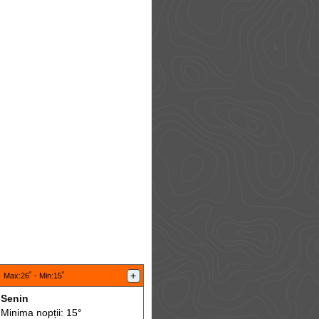
:
+
Max
:26˚ -
Min
:15˚
Senin
Minima nopții: 15°