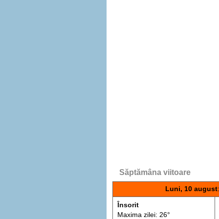
Săptămâna viitoare
Luni, 10 august
Însorit
Maxima zilei: 26°