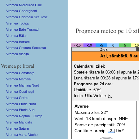
Vremea Miercurea Ciuc
Vremea Gheorgheni
Vremea Odorheiu Secuiesc
Vremea Toplița
Prognoza meteo pe 10 zi
Vremea Băile Tușnad
Vremea Bălan
Vremea Borsec
<-15
-10
-5
0
5
10
Vremea Cristuru Secuiesc
Ziua
Vremea Vlăhița
Azi, sâmbătă, 8 au
Vremea pe litoral
Calendarul zilei:
Soarele răsare la 06:06 și apune la 
Vremea Constanța
Luna răsare la 00:28 și apune la 17:
Vremea Mamaia
Prognoza pe 24 ore:
Vremea Mamaia Nord
Umiditate: 69%.
Vremea Costinești
Index UltraViolete:
5.
Vremea Corbu
Vremea Eforie Nord
Averse
Vremea Eforie Sud
Maxima zilei: 22°
Vremea Neptun
-
Olimp
Vânt: 13 km/h din
spre
NNE
Vremea Mangalia
Șanse de precip
itații
: 70%
Vremea Saturn
Cantitate precip:
2
L/m²
Vremea Vama Veche