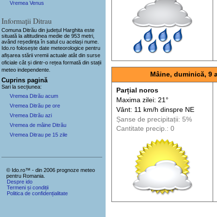
Vremea Venus
Informații Ditrau
Comuna Ditrău
din județul Harghita este
situată la altitudinea medie de 953 metri,
având reședința în satul cu același nume.
Ido.ro folosește date meteorologice pentru
afișarea stării vremii actuale atât din surse
oficiale cât și dintr-o rețea formată din stații
meteo
independente
.
Mâine, duminică, 9 
Cuprins pagină
Sari la secțiunea:
Parțial noros
Vremea Ditrău acum
Maxima zilei: 21°
Vremea Ditrău pe ore
Vânt: 11 km/h din
spre
NE
Vremea Ditrău azi
Șanse de precip
itații
: 5%
Vremea de mâine Ditrău
Cantitate precip.: 0
Vremea Ditrau pe 15 zile
© Ido.ro™ - din 2006 prognoze meteo
pentru Romania.
Despre ido
Termeni și condiții
Politica de confidențialitate