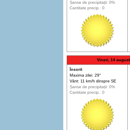
Șanse de precip
itații
: 0%
Cantitate precip.: 0
Vineri, 14 augus
Însorit
Maxima zilei: 29°
Vânt: 11 km/h din
spre
SE
Șanse de precip
itații
: 0%
Cantitate precip.: 0