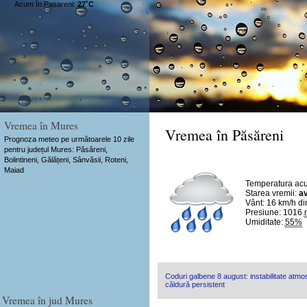
Acum în Pasareni:
27˚C
Vremea în Mures
Vremea în Păsăreni
Prognoza meteo pe următoarele 10 zile
pentru județul Mures: Păsăreni,
Bolintineni, Gălățeni, Sânvăsii, Roteni,
Maiad
Temperatura ac
Starea vremii:
av
Vânt:
16 km/h
di
Presiune: 1016
Umiditate:
55%
Coduri galbene 8 august: instabilitate atmosf
căldură persistent
Vremea în jud Mures