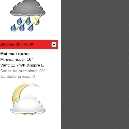
aug.
:
+
Max
:29˚ -
Min
:16˚
Mai mult noros
Minima nopții: 16°
Vânt: 11 km/h din
spre
E
Șanse de precip
itații
: 0%
Cantitate precip.: 0