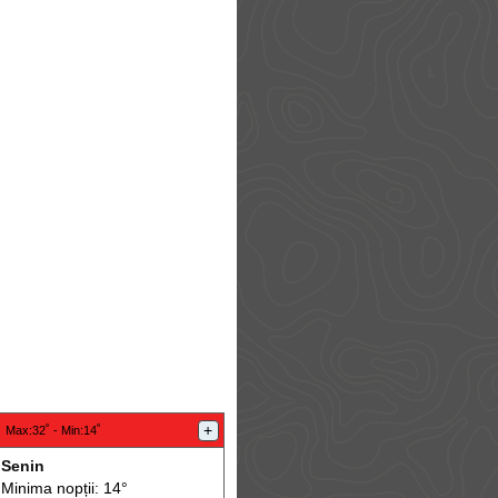
:
+
Max
:32˚ -
Min
:14˚
Senin
Minima nopții: 14°