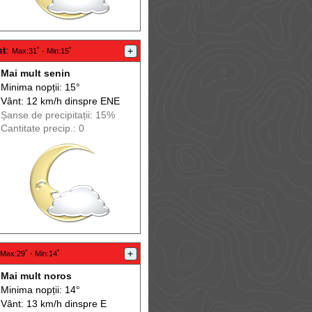
st
:
+
Max
:31˚ -
Min
:15˚
Mai mult senin
Minima nopții: 15°
Vânt: 12 km/h din
spre
ENE
Șanse de precip
itații
: 15%
Cantitate precip.: 0
+
Max
:29˚ -
Min
:14˚
Mai mult noros
Minima nopții: 14°
Vânt: 13 km/h din
spre
E