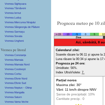
Vremea Sighișoara
Vremea Târnăveni
Vremea Iernut
Vremea Luduș
Prognoza meteo pe 10 zi
Vremea Miercurea Nirajului
Vremea Sângeorgiu de Pădure
Vremea Sarmașu
<-15
-10
-5
0
5
10
Vremea Sovata
Ziua
Vremea Ungheni
Azi, sâmbătă, 8 au
Vremea pe litoral
Calendarul zilei:
Soarele răsare la 06:11 și apune la 
Vremea Constanța
Luna răsare la 00:34 și apune la 17:
Vremea Mamaia
Prognoza pe 24 ore:
Vremea Mamaia Nord
Umiditate: 56%.
Vremea Costinești
Index UltraViolete:
7.
Vremea Corbu
Vremea Eforie Nord
Parțial noros
Vremea Eforie Sud
Maxima zilei: 30°
Vremea Neptun
-
Olimp
Vânt: 11 km/h din
spre
NNV
Vremea Mangalia
Șanse de precip
itații
: 10%
Vremea Saturn
Cantitate precip.: 0
Vremea Vama Veche