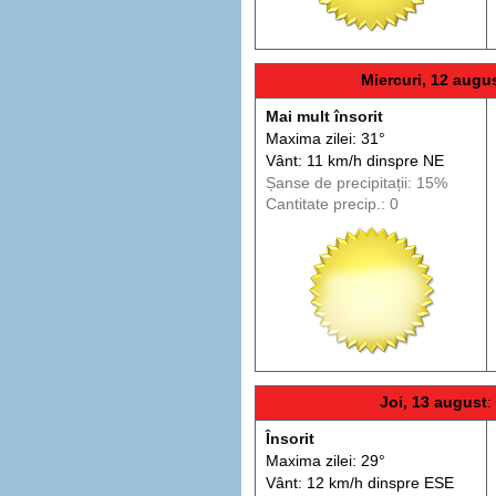
Miercuri, 12 augu
Mai mult însorit
Maxima zilei: 31°
Vânt: 11 km/h din
spre
NE
Șanse de precip
itații
: 15%
Cantitate precip.: 0
Joi, 13 august
:
Însorit
Maxima zilei: 29°
Vânt: 12 km/h din
spre
ESE