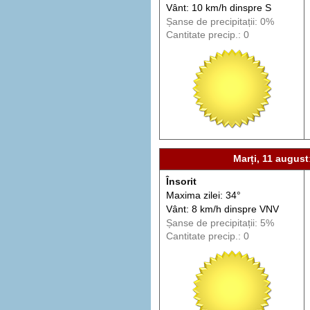
Vânt: 10 km/h din
spre
S
Șanse de precip
itații
: 0%
Cantitate precip.: 0
Marți, 11 august
Însorit
Maxima zilei: 34°
Vânt: 8 km/h din
spre
VNV
Șanse de precip
itații
: 5%
Cantitate precip.: 0