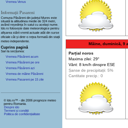
Vremea Venus
Informații Pasareni
Comuna Păsăreni
din județul Mures este
situată la altitudinea medie de 324 metri,
având reședința în satul cu același nume.
Ido.ro folosește date meteorologice pentru
afișarea stării vremii actuale atât din surse
oficiale cât și dintr-o rețea formată din stații
meteo
independente
.
Mâine, duminică, 9 
Cuprins pagină
Sari la secțiunea:
Parțial noros
Vremea Păsăreni acum
Maxima zilei: 29°
Vremea Păsăreni pe ore
Vânt: 8 km/h din
spre
ESE
Vremea Păsăreni azi
Șanse de precip
itații
: 5%
Vremea de mâine Păsăreni
Cantitate precip.: 0
Vremea Pasareni pe 15 zile
© Ido.ro™ - din 2006 prognoze meteo
pentru Romania.
Despre ido
Termeni și condiții
Politica de confidențialitate