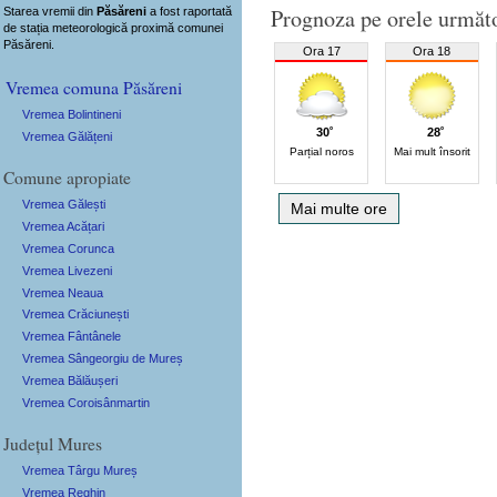
Prognoza pe orele următ
Starea vremii din
Păsăreni
a fost raportată
de stația meteorologică proximă comunei
Păsăreni.
Ora 17
Ora 18
Vremea comuna Păsăreni
Vremea Bolintineni
30˚
28˚
Vremea Gălățeni
Parțial noros
Mai mult însorit
Comune apropiate
Vremea Gălești
Mai multe ore
Vremea Acățari
Vremea Corunca
Vremea Livezeni
Vremea Neaua
Vremea Crăciunești
Vremea Fântânele
Vremea Sângeorgiu de Mureș
Vremea Bălăușeri
Vremea Coroisânmartin
Județul Mures
Vremea Târgu Mureș
Vremea Reghin