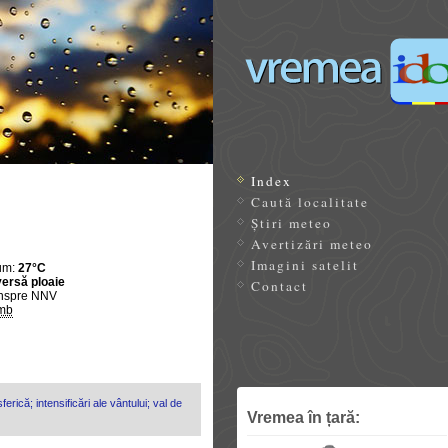
Index
Caută localitate
Știri meteo
Avertizări meteo
Imagini satelit
um:
27°C
ersă ploaie
Contact
nspre NNV
mb
erică; intensificări ale vântului; val de
Vremea în țară: