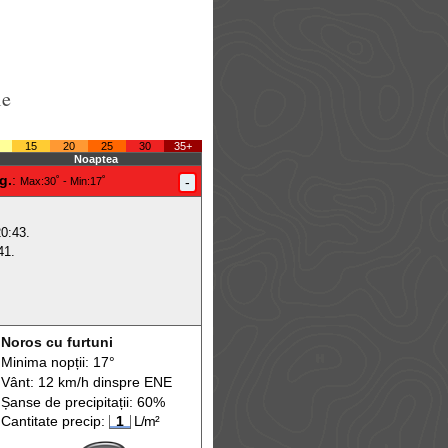
le
15
20
25
30
35+
Noaptea
g.
:
-
Max
:30˚ -
Min
:17˚
20:43.
41.
Noros cu furtuni
Minima nopții: 17°
Vânt: 12 km/h din
spre
ENE
Șanse de precip
itații
: 60%
Cantitate precip:
1
L/m²