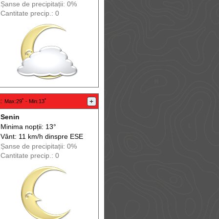
Șanse de precip
itații
: 0%
Cantitate precip.: 0
t
:
+
Max
:29˚ -
Min
:13˚
Senin
Minima nopții: 13°
Vânt: 11 km/h din
spre
ESE
Șanse de precip
itații
: 0%
Cantitate precip.: 0