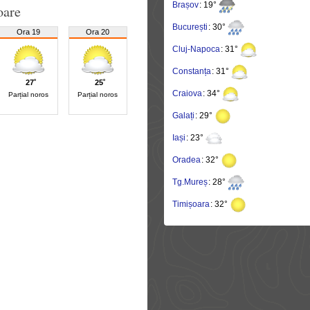
Brașov
: 19°
oare
București
: 30°
Ora 19
Ora 20
Cluj-Napoca
: 31°
Constanța
: 31°
27˚
25˚
Craiova
: 34°
Parțial noros
Parțial noros
Galați
: 29°
Iași
: 23°
Oradea
: 32°
Tg.Mureș
: 28°
Timișoara
: 32°