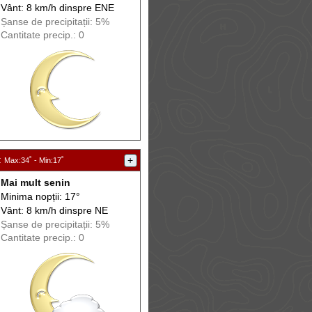
Vânt: 8 km/h din
spre
ENE
Șanse de precip
itații
: 5%
Cantitate precip.: 0
:
+
Max
:34˚ -
Min
:17˚
Mai mult senin
Minima nopții: 17°
Vânt: 8 km/h din
spre
NE
Șanse de precip
itații
: 5%
Cantitate precip.: 0