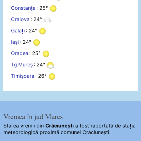
Constanța
: 25°
Craiova
: 24°
Galați
: 24°
Iași
: 24°
Oradea
: 25°
Tg.Mureș
: 24°
Timișoara
: 26°
Vremea în jud Mures
Starea vremii din
Crăciunești
a fost raportată de stația
meteorologică proximă comunei Crăciunești.