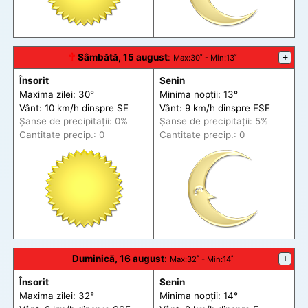
🕆
Sâmbătă, 15 august
:
+
Max
:30˚ -
Min
:13˚
Însorit
Senin
Maxima zilei: 30°
Minima nopții: 13°
Vânt: 10 km/h din
spre
SE
Vânt: 9 km/h din
spre
ESE
Șanse de precip
itații
: 0%
Șanse de precip
itații
: 5%
Cantitate precip.: 0
Cantitate precip.: 0
Duminică, 16 august
:
+
Max
:32˚ -
Min
:14˚
Însorit
Senin
Maxima zilei: 32°
Minima nopții: 14°