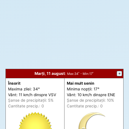
Marți, 11 august
:
+
Max
:34˚ -
Min
:17˚
Însorit
Mai mult senin
Maxima zilei: 34°
Minima nopții: 17°
Vânt: 11 km/h din
spre
VSV
Vânt: 10 km/h din
spre
ENE
Șanse de precip
itații
: 5%
Șanse de precip
itații
: 10%
Cantitate precip.: 0
Cantitate precip.: 0