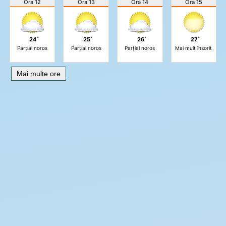
Ora 12
Ora 13
Ora 14
Ora 15
24˚
25˚
26˚
27˚
Parțial noros
Parțial noros
Parțial noros
Mai mult însorit
Mai multe ore