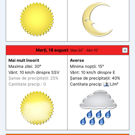
Marți, 18 august
:
+
Max
:30˚ -
Min
:15˚
Mai mult însorit
Averse
Maxima zilei: 30°
Minima nopții: 15°
Vânt: 10 km/h din
spre
SSV
Vânt: 10 km/h din
spre
E
Șanse de precip
itații
: 25%
Șanse de precip
itații
: 40%
Cantitate precip.: 0
Cantitate precip:
3
L/m²