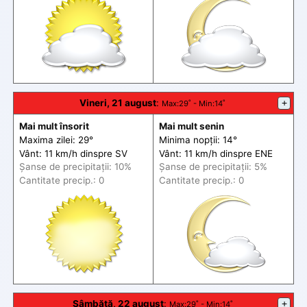
Vineri, 21 august
:
+
Max
:29˚ -
Min
:14˚
Mai mult însorit
Mai mult senin
Maxima zilei: 29°
Minima nopții: 14°
Vânt: 11 km/h din
spre
SV
Vânt: 11 km/h din
spre
ENE
Șanse de precip
itații
: 10%
Șanse de precip
itații
: 5%
Cantitate precip.: 0
Cantitate precip.: 0
Sâmbătă, 22 august
:
+
Max
:29˚ -
Min
:14˚