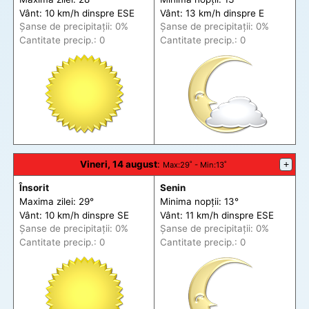
Vânt: 10 km/h din
spre
ESE
Vânt: 13 km/h din
spre
E
Șanse de precip
itații
: 0%
Șanse de precip
itații
: 0%
Cantitate precip.: 0
Cantitate precip.: 0
Vineri, 14 august
:
+
Max
:29˚ -
Min
:13˚
Însorit
Senin
Maxima zilei: 29°
Minima nopții: 13°
Vânt: 10 km/h din
spre
SE
Vânt: 11 km/h din
spre
ESE
Șanse de precip
itații
: 0%
Șanse de precip
itații
: 0%
Cantitate precip.: 0
Cantitate precip.: 0