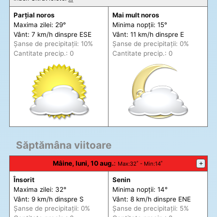
Parțial noros
Mai mult noros
Maxima zilei: 29°
Minima nopții: 15°
Vânt: 7 km/h din
spre
ESE
Vânt: 11 km/h din
spre
E
Șanse de precip
itații
: 10%
Șanse de precip
itații
: 0%
Cantitate precip.: 0
Cantitate precip.: 0
Săptămâna viitoare
Mâine, luni, 10 aug.
:
+
Max
:32˚ -
Min
:14˚
Însorit
Senin
Maxima zilei: 32°
Minima nopții: 14°
Vânt: 9 km/h din
spre
S
Vânt: 8 km/h din
spre
ENE
Șanse de precip
itații
: 0%
Șanse de precip
itații
: 5%