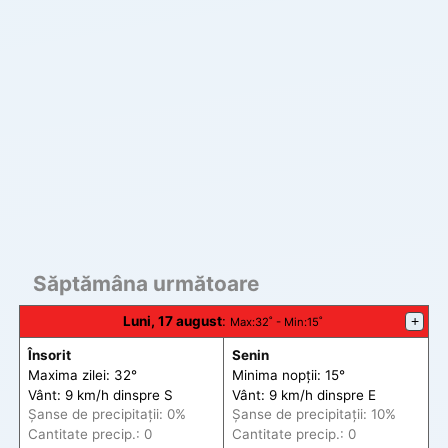
Săptămâna următoare
Luni, 17 august
:
+
Max
:32˚ -
Min
:15˚
Însorit
Senin
Maxima zilei: 32°
Minima nopții: 15°
Vânt: 9 km/h din
spre
S
Vânt: 9 km/h din
spre
E
Șanse de precip
itații
: 0%
Șanse de precip
itații
: 10%
Cantitate precip.: 0
Cantitate precip.: 0