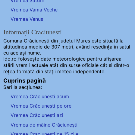
Vremea Saturn
Vremea Vama Veche
Vremea Venus
Informații Craciunesti
Comuna Crăciunești
din județul Mures este situată la
altitudinea medie de 307 metri, având reședința în satul
cu același nume.
Ido.ro folosește date meteorologice pentru afișarea
stării vremii actuale atât din surse oficiale cât și dintr-o
rețea formată din stații meteo
independente
.
Cuprins pagină
Sari la secțiunea:
Vremea Crăciunești acum
Vremea Crăciunești pe ore
Vremea Crăciunești azi
Vremea de mâine Crăciunești
Vremea Craciunesti pe 15 zile