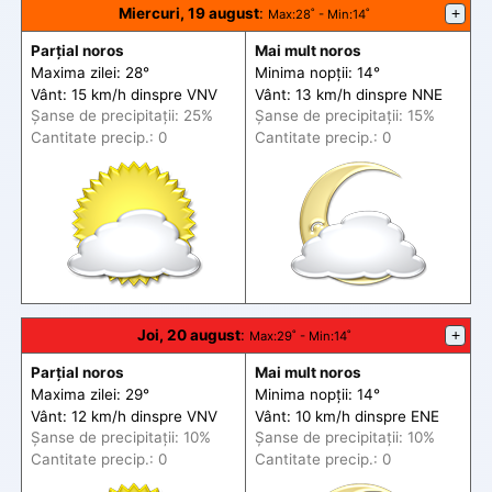
Miercuri, 19 august
:
+
Max
:28˚ -
Min
:14˚
Parțial noros
Mai mult noros
Maxima zilei: 28°
Minima nopții: 14°
Vânt: 15 km/h din
spre
VNV
Vânt: 13 km/h din
spre
NNE
Șanse de precip
itații
: 25%
Șanse de precip
itații
: 15%
Cantitate precip.: 0
Cantitate precip.: 0
Joi, 20 august
:
+
Max
:29˚ -
Min
:14˚
Parțial noros
Mai mult noros
Maxima zilei: 29°
Minima nopții: 14°
Vânt: 12 km/h din
spre
VNV
Vânt: 10 km/h din
spre
ENE
Șanse de precip
itații
: 10%
Șanse de precip
itații
: 10%
Cantitate precip.: 0
Cantitate precip.: 0