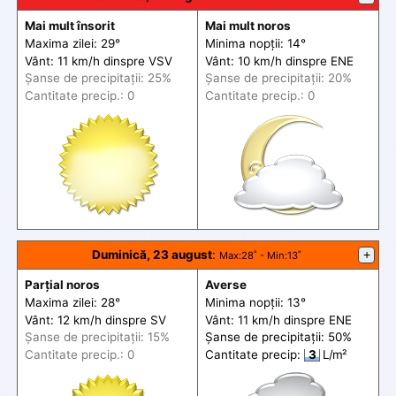
Mai mult însorit
Mai mult noros
Maxima zilei: 29°
Minima nopții: 14°
Vânt: 11 km/h din
spre
VSV
Vânt: 10 km/h din
spre
ENE
Șanse de precip
itații
: 25%
Șanse de precip
itații
: 20%
Cantitate precip.: 0
Cantitate precip.: 0
Duminică, 23 august
:
+
Max
:28˚ -
Min
:13˚
Parțial noros
Averse
Maxima zilei: 28°
Minima nopții: 13°
Vânt: 12 km/h din
spre
SV
Vânt: 11 km/h din
spre
ENE
Șanse de precip
itații
: 15%
Șanse de precip
itații
: 50%
Cantitate precip.: 0
Cantitate precip:
3
L/m²