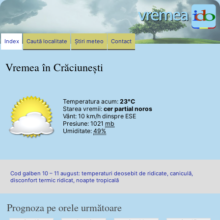
Index
Caută localitate
Știri meteo
Contact
Vremea în Crăciunești
Temperatura acum:
23°C
Starea vremii:
cer partial noros
Vânt:
10 km/h
dinspre ESE
Presiune: 1021
mb
Umiditate:
49%
Cod galben 10 – 11 august: temperaturi deosebit de ridicate, caniculă,
disconfort termic ridicat, noapte tropicală
Prognoza pe orele următoare