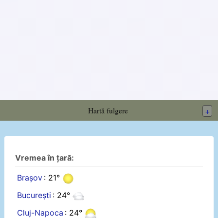
Hartă fulgere
+
Vremea în țară:
Brașov
: 21°
București
: 24°
Cluj-Napoca
: 24°