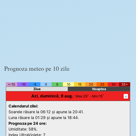
Prognoza meteo pe 10 zile
<-15
-10
-5
0
5
10
15
20
25
30
35+
Ziua
Noaptea
Azi, duminică, 9 aug.
:
-
Max
:29˚ -
Min
:15˚
Calendarul zilei:
Soarele răsare la 06:12 și apune la 20:41.
Luna răsare la 01:29 și apune la 18:44.
Prognoza pe 24 ore:
Umiditate: 58%.
Index UltraViolete:
7.