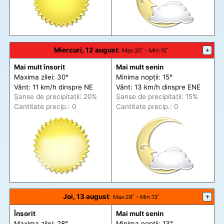
Miercuri, 12 august
:
+
Max
:30˚ -
Min
:15˚
Mai mult însorit
Mai mult senin
Maxima zilei: 30°
Minima nopții: 15°
Vânt: 11 km/h din
spre
NE
Vânt: 13 km/h din
spre
ENE
Șanse de precip
itații
: 20%
Șanse de precip
itații
: 15%
Cantitate precip.: 0
Cantitate precip.: 0
Joi, 13 august
:
+
Max
:28˚ -
Min
:13˚
Însorit
Mai mult senin
Maxima zilei: 28°
Minima nopții: 13°