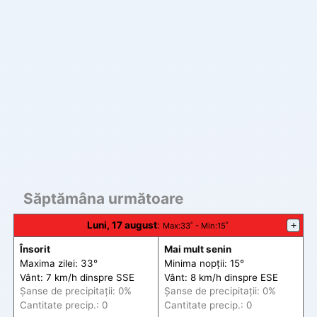
Săptămâna următoare
Luni, 17 august
:
+
Max
:33˚ -
Min
:15˚
Însorit
Mai mult senin
Maxima zilei: 33°
Minima nopții: 15°
Vânt: 7 km/h din
spre
SSE
Vânt: 8 km/h din
spre
ESE
Șanse de precip
itații
: 0%
Șanse de precip
itații
: 0%
Cantitate precip.: 0
Cantitate precip.: 0