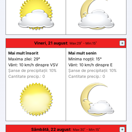
Vineri, 21 august
:
+
Max
:29˚ -
Min
:15˚
Mai mult însorit
Mai mult senin
Maxima zilei: 29°
Minima nopții: 15°
Vânt: 10 km/h din
spre
VSV
Vânt: 10 km/h din
spre
E
Șanse de precip
itații
: 10%
Șanse de precip
itații
: 10%
Cantitate precip.: 0
Cantitate precip.: 0
Sâmbătă, 22 august
:
+
Max
:30˚ -
Min
:15˚