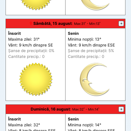
🕆
Sâmbătă, 15 august
:
+
Max
:31˚ -
Min
:13˚
Însorit
Senin
Maxima zilei: 31°
Minima nopții: 13°
Vânt: 9 km/h din
spre
SE
Vânt: 9 km/h din
spre
ESE
Șanse de precip
itații
: 0%
Șanse de precip
itații
: 5%
Cantitate precip.: 0
Cantitate precip.: 0
Duminică, 16 august
:
+
Max
:32˚ -
Min
:14˚
Însorit
Senin
Maxima zilei: 32°
Minima nopții: 14°
Vânt: 8 km/h din
spre
SSE
Vânt: 8 km/h din
spre
ESE