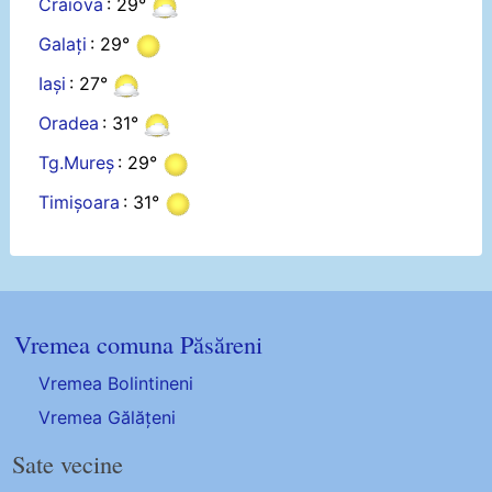
Craiova
: 29°
Galați
: 29°
Iași
: 27°
Oradea
: 31°
Tg.Mureș
: 29°
Timișoara
: 31°
Vremea comuna Păsăreni
Vremea Bolintineni
Vremea Gălățeni
Sate vecine