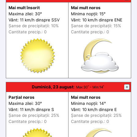
Mai mult însorit
Mai mult noros
Maxima zilei: 30°
Minima nopții: 15°
Vânt: 11 km/h din
spre
SSV
Vânt: 10 km/h din
spre
ENE
Șanse de precip
itații
: 10%
Șanse de precip
itații
: 15%
Cantitate precip.: 0
Cantitate precip.: 0
Duminică, 23 august
:
+
Max
:30˚ -
Min
:14˚
Parțial noros
Mai mult noros
Maxima zilei: 30°
Minima nopții: 14°
Vânt: 11 km/h din
spre
S
Vânt: 10 km/h din
spre
E
Șanse de precip
itații
: 25%
Șanse de precip
itații
: 25%
Cantitate precip.: 0
Cantitate precip.: 0