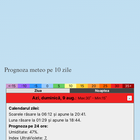
Prognoza meteo pe 10 zile
<-15
-10
-5
0
5
10
15
20
25
30
35+
Ziua
Noaptea
Azi, duminică, 9 aug.
:
-
Max
:30˚ -
Min
:15˚
Calendarul zilei:
Soarele răsare la 06:12 și apune la 20:41.
Luna răsare la 01:29 și apune la 18:44.
Prognoza pe 24 ore:
Umiditate: 47%.
Index UltraViolete:
7.