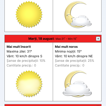
Marți, 18 august
:
+
Max
:31˚ -
Min
:15˚
Mai mult însorit
Mai mult noros
Maxima zilei: 31°
Minima nopții: 15°
Vânt: 10 km/h din
spre
S
Vânt: 10 km/h din
spre
NE
Șanse de precip
itații
: 10%
Șanse de precip
itații
: 25%
Cantitate precip.: 0
Cantitate precip.: 0