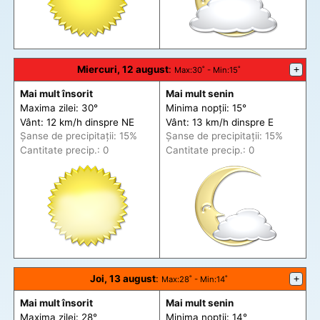
Miercuri, 12 august
:
+
Max
:30˚ -
Min
:15˚
Mai mult însorit
Mai mult senin
Maxima zilei: 30°
Minima nopții: 15°
Vânt: 12 km/h din
spre
NE
Vânt: 13 km/h din
spre
E
Șanse de precip
itații
: 15%
Șanse de precip
itații
: 15%
Cantitate precip.: 0
Cantitate precip.: 0
Joi, 13 august
:
+
Max
:28˚ -
Min
:14˚
Mai mult însorit
Mai mult senin
Maxima zilei: 28°
Minima nopții: 14°