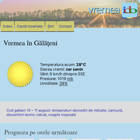
Index
Caută localitate
Știri
Contact
Vremea în Gălățeni
Temperatura acum:
28°C
Starea vremii:
cer senin
Vânt:
6 km/h
dinspre SSE
Presiune: 1019
mb
Umiditate:
39%
Cod galben 10 – 11 august: temperaturi deosebit de ridicate, caniculă,
disconfort termic ridicat, noapte tropicală
Prognoza pe orele următoare