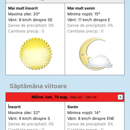
Mai mult însorit
Mai mult senin
Maxima zilei: 30°
Minima nopții: 15°
Vânt: 8 km/h din
spre
SE
Vânt: 11 km/h din
spre
E
Șanse de precip
itații
: 0%
Șanse de precip
itații
: 0%
Cantitate precip.: 0
Cantitate precip.: 0
Săptămâna viitoare
Mâine, luni, 10 aug.
:
+
Max
:32˚ -
Min
:14˚
Însorit
Senin
Maxima zilei: 32°
Minima nopții: 14°
Vânt: 9 km/h din
spre
S
Vânt: 8 km/h din
spre
ENE
Șanse de precip
itații
: 0%
Șanse de precip
itații
: 5%
Cantitate precip.: 0
Cantitate precip.: 0