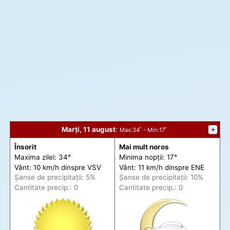
Marți, 11 august
:
+
Max
:34˚ -
Min
:17˚
Însorit
Mai mult noros
Maxima zilei: 34°
Minima nopții: 17°
Vânt: 10 km/h din
spre
VSV
Vânt: 11 km/h din
spre
ENE
Șanse de precip
itații
: 5%
Șanse de precip
itații
: 10%
Cantitate precip.: 0
Cantitate precip.: 0