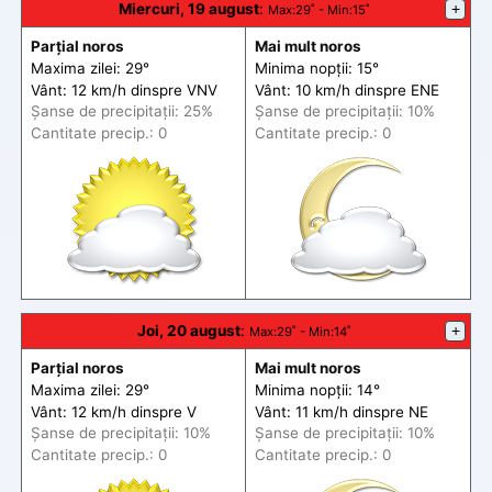
Miercuri, 19 august
:
+
Max
:29˚ -
Min
:15˚
Parțial noros
Mai mult noros
Maxima zilei: 29°
Minima nopții: 15°
Vânt: 12 km/h din
spre
VNV
Vânt: 10 km/h din
spre
ENE
Șanse de precip
itații
: 25%
Șanse de precip
itații
: 10%
Cantitate precip.: 0
Cantitate precip.: 0
Joi, 20 august
:
+
Max
:29˚ -
Min
:14˚
Parțial noros
Mai mult noros
Maxima zilei: 29°
Minima nopții: 14°
Vânt: 12 km/h din
spre
V
Vânt: 11 km/h din
spre
NE
Șanse de precip
itații
: 10%
Șanse de precip
itații
: 10%
Cantitate precip.: 0
Cantitate precip.: 0