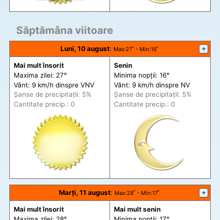
Săptămâna viitoare
Luni, 10 august
:
+
Max
:27˚ -
Min
:16˚
Mai mult însorit
Senin
Maxima zilei: 27°
Minima nopții: 16°
Vânt: 9 km/h din
spre
VNV
Vânt: 9 km/h din
spre
NV
Șanse de precip
itații
: 5%
Șanse de precip
itații
: 5%
Cantitate precip.: 0
Cantitate precip.: 0
Marți, 11 august
:
+
Max
:28˚ -
Min
:17˚
Mai mult însorit
Mai mult senin
Maxima zilei: 28°
Minima nopții: 17°