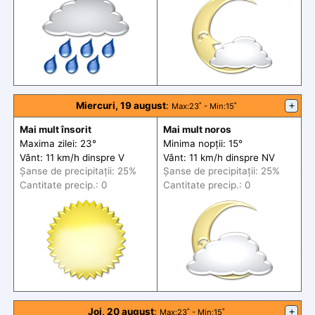
Miercuri, 19 august
:
+
Max
:23˚ -
Min
:15˚
Mai mult însorit
Mai mult noros
Maxima zilei: 23°
Minima nopții: 15°
Vânt: 11 km/h din
spre
V
Vânt: 11 km/h din
spre
NV
Șanse de precip
itații
: 25%
Șanse de precip
itații
: 25%
Cantitate precip.: 0
Cantitate precip.: 0
Joi, 20 august
:
+
Max
:23˚ -
Min
:15˚