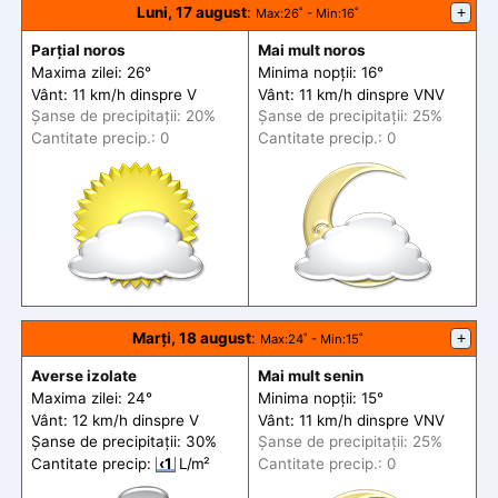
Luni, 17 august
:
+
Max
:26˚ -
Min
:16˚
Parțial noros
Mai mult noros
Maxima zilei: 26°
Minima nopții: 16°
Vânt: 11 km/h din
spre
V
Vânt: 11 km/h din
spre
VNV
Șanse de precip
itații
: 20%
Șanse de precip
itații
: 25%
Cantitate precip.: 0
Cantitate precip.: 0
Marți, 18 august
:
+
Max
:24˚ -
Min
:15˚
Averse izolate
Mai mult senin
Maxima zilei: 24°
Minima nopții: 15°
Vânt: 12 km/h din
spre
V
Vânt: 11 km/h din
spre
VNV
Șanse de precip
itații
: 30%
Șanse de precip
itații
: 25%
Cantitate precip:
‹1
L/m²
Cantitate precip.: 0