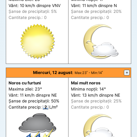
Vânt: 10 km/h din
spre
VNV
Vânt: 11 km/h din
spre
N
Șanse de precip
itații
: 5%
Șanse de precip
itații
: 20%
Cantitate precip.: 0
Cantitate precip.: 0
Miercuri, 12 august
:
+
Max
:23˚ -
Min
:14˚
Noros cu furtuni
Mai mult noros
Maxima zilei: 23°
Minima nopții: 14°
Vânt: 11 km/h din
spre
NE
Vânt: 13 km/h din
spre
NE
Șanse de precip
itații
: 50%
Șanse de precip
itații
: 25%
Cantitate precip:
2
L/m²
Cantitate precip.: 0