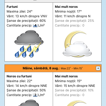
Furtuni
Mai mult noros
Maxima zilei: 24°
Minima nopții: 17°
Vânt: 13 km/h din
spre
VNV
Vânt: 11 km/h din
spre
N
Șanse de precip
itații
: 60%
Șanse de precip
itații
: 25%
Cantitate precip:
4
L/m²
Cantitate precip.: 0
Mâine, sâmbătă, 8 aug.
:
+
Max
:22˚ -
Min
:15˚
Noros cu furtuni
Mai mult noros
Maxima zilei: 22°
Minima nopții: 15°
Vânt: 14 km/h din
spre
NNE
Vânt: 15 km/h din
spre
NNE
Șanse de precip
itații
: 50%
Șanse de precip
itații
: 10%
Cantitate precip:
2
L/m²
Cantitate precip.: 0