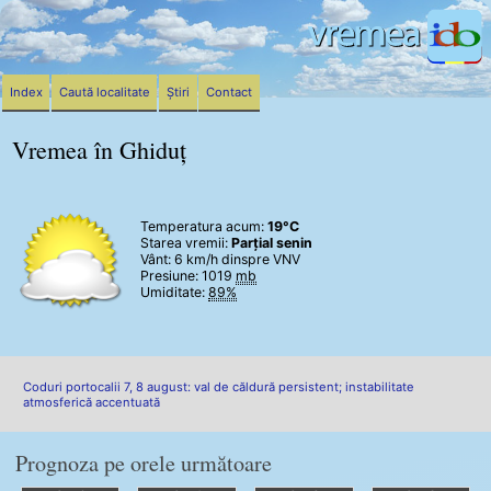
Index
Caută localitate
Știri
Contact
Vremea în Ghiduț
Temperatura acum:
19°C
Starea vremii:
Parțial senin
Vânt:
6 km/h
dinspre VNV
Presiune: 1019
mb
Umiditate:
89%
Coduri portocalii 7, 8 august: val de căldură persistent; instabilitate
atmosferică accentuată
Prognoza pe orele următoare