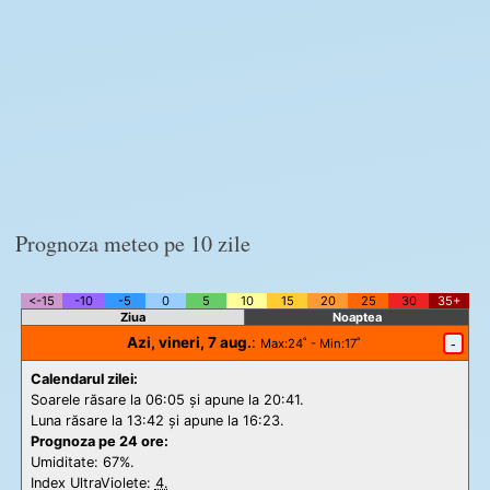
Prognoza meteo pe 10 zile
<-15
-10
-5
0
5
10
15
20
25
30
35+
Ziua
Noaptea
Azi, vineri, 7 aug.
:
-
Max
:24˚ -
Min
:17˚
Calendarul zilei:
Soarele răsare la 06:05 și apune la 20:41.
Luna răsare la 13:42 și apune la 16:23.
Prognoza pe 24 ore:
Umiditate: 67%.
Index UltraViolete:
4.