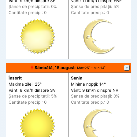
Vânt: 9 km/h din
spre
SE
Vânt: 11 km/h din
spre
ENE
Șanse de precip
itații
: 0%
Șanse de precip
itații
: 5%
Cantitate precip.: 0
Cantitate precip.: 0
🕆
Sâmbătă, 15 august
:
+
Max
:25˚ -
Min
:14˚
Însorit
Senin
Maxima zilei: 25°
Minima nopții: 14°
Vânt: 8 km/h din
spre
SV
Vânt: 9 km/h din
spre
NV
Șanse de precip
itații
: 5%
Șanse de precip
itații
: 0%
Cantitate precip.: 0
Cantitate precip.: 0