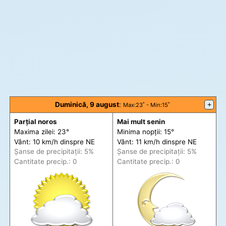
Duminică, 9 august
:
+
Max
:23˚ -
Min
:15˚
Parțial noros
Mai mult senin
Maxima zilei: 23°
Minima nopții: 15°
Vânt: 10 km/h din
spre
NE
Vânt: 11 km/h din
spre
NE
Șanse de precip
itații
: 5%
Șanse de precip
itații
: 5%
Cantitate precip.: 0
Cantitate precip.: 0