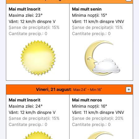
Mai mult însorit
Mai mult senin
Maxima zilei: 23°
Minima nopții: 15°
Vânt: 12 km/h din
spre
V
Vânt: 11 km/h din
spre
VNV
Șanse de precip
itații
: 15%
Șanse de precip
itații
: 15%
Cantitate precip.: 0
Cantitate precip.: 0
Vineri, 21 august
:
+
Max
:24˚ -
Min
:16˚
Mai mult însorit
Mai mult noros
Maxima zilei: 24°
Minima nopții: 16°
Vânt: 12 km/h din
spre
V
Vânt: 11 km/h din
spre
VNV
Șanse de precip
itații
: 15%
Șanse de precip
itații
: 20%
Cantitate precip.: 0
Cantitate precip.: 0