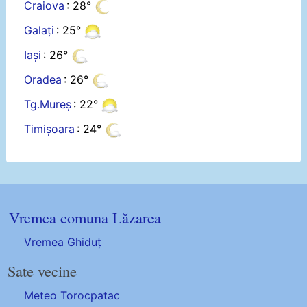
Craiova
: 28°
Galați
: 25°
Iași
: 26°
Oradea
: 26°
Tg.Mureș
: 22°
Timișoara
: 24°
Vremea comuna Lăzarea
Vremea Ghiduț
Sate vecine
Meteo Torocpatac