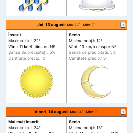
Joi, 13 august
:
+
Max
:22˚ -
Min
:12˚
Însorit
Senin
Maxima zilei: 22°
Minima nopții: 12°
Vânt: 11 km/h din
spre
NE
Vânt: 13 km/h din
spre
NE
Șanse de precip
itații
: 5%
Șanse de precip
itații
: 5%
Cantitate precip.: 0
Cantitate precip.: 0
Vineri, 14 august
:
+
Max
:24˚ -
Min
:13˚
Mai mult însorit
Senin
Maxima zilei: 24°
Minima nopții: 13°