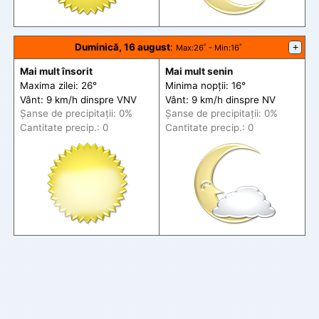
Duminică, 16 august
:
+
Max
:26˚ -
Min
:16˚
Mai mult însorit
Mai mult senin
Maxima zilei: 26°
Minima nopții: 16°
Vânt: 9 km/h din
spre
VNV
Vânt: 9 km/h din
spre
NV
Șanse de precip
itații
: 0%
Șanse de precip
itații
: 0%
Cantitate precip.: 0
Cantitate precip.: 0