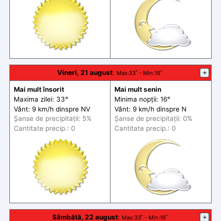
Vineri, 21 august
:
+
Max
:33˚ -
Min
:16˚
Mai mult însorit
Mai mult senin
Maxima zilei: 33°
Minima nopții: 16°
Vânt: 9 km/h din
spre
NV
Vânt: 9 km/h din
spre
N
Șanse de precip
itații
: 5%
Șanse de precip
itații
: 0%
Cantitate precip.: 0
Cantitate precip.: 0
Sâmbătă, 22 august
:
+
Max
:33˚ -
Min
:16˚