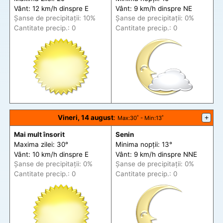
Vânt: 12 km/h din
spre
E
Vânt: 9 km/h din
spre
NE
Șanse de precip
itații
: 10%
Șanse de precip
itații
: 0%
Cantitate precip.: 0
Cantitate precip.: 0
Vineri, 14 august
:
+
Max
:30˚ -
Min
:13˚
Mai mult însorit
Senin
Maxima zilei: 30°
Minima nopții: 13°
Vânt: 10 km/h din
spre
E
Vânt: 9 km/h din
spre
NNE
Șanse de precip
itații
: 0%
Șanse de precip
itații
: 0%
Cantitate precip.: 0
Cantitate precip.: 0