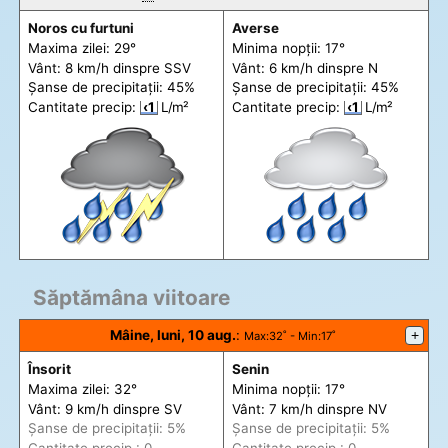
Noros cu furtuni
Averse
Maxima zilei: 29°
Minima nopții: 17°
Vânt: 8 km/h din
spre
SSV
Vânt: 6 km/h din
spre
N
Șanse de precip
itații
: 45%
Șanse de precip
itații
: 45%
Cantitate precip:
‹1
L/m²
Cantitate precip:
‹1
L/m²
Săptămâna viitoare
Mâine, luni, 10 aug.
:
+
Max
:32˚ -
Min
:17˚
Însorit
Senin
Maxima zilei: 32°
Minima nopții: 17°
Vânt: 9 km/h din
spre
SV
Vânt: 7 km/h din
spre
NV
Șanse de precip
itații
: 5%
Șanse de precip
itații
: 5%
Cantitate precip.: 0
Cantitate precip.: 0