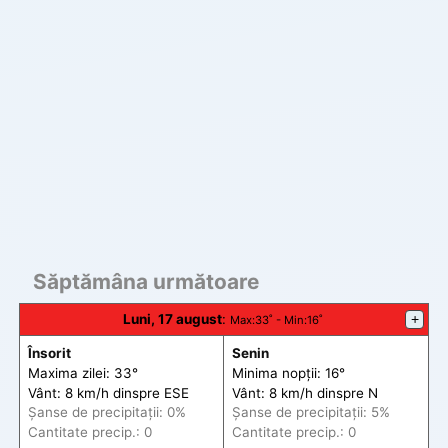
Săptămâna următoare
Luni, 17 august
:
+
Max
:33˚ -
Min
:16˚
Însorit
Senin
Maxima zilei: 33°
Minima nopții: 16°
Vânt: 8 km/h din
spre
ESE
Vânt: 8 km/h din
spre
N
Șanse de precip
itații
: 0%
Șanse de precip
itații
: 5%
Cantitate precip.: 0
Cantitate precip.: 0