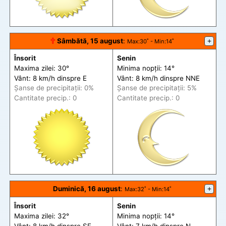
🕆
Sâmbătă, 15 august
:
+
Max
:30˚ -
Min
:14˚
Însorit
Senin
Maxima zilei: 30°
Minima nopții: 14°
Vânt: 8 km/h din
spre
E
Vânt: 8 km/h din
spre
NNE
Șanse de precip
itații
: 0%
Șanse de precip
itații
: 5%
Cantitate precip.: 0
Cantitate precip.: 0
Duminică, 16 august
:
+
Max
:32˚ -
Min
:14˚
Însorit
Senin
Maxima zilei: 32°
Minima nopții: 14°
Vânt: 8 km/h din
spre
SE
Vânt: 7 km/h din
spre
N