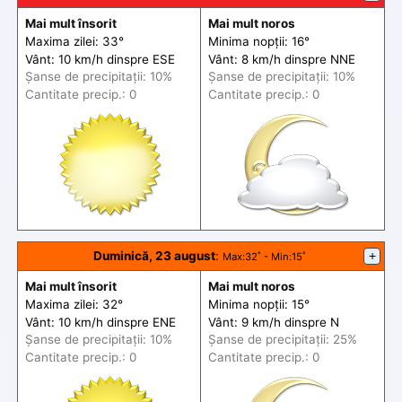
Mai mult însorit
Mai mult noros
Maxima zilei: 33°
Minima nopții: 16°
Vânt: 10 km/h din
spre
ESE
Vânt: 8 km/h din
spre
NNE
Șanse de precip
itații
: 10%
Șanse de precip
itații
: 10%
Cantitate precip.: 0
Cantitate precip.: 0
Duminică, 23 august
:
+
Max
:32˚ -
Min
:15˚
Mai mult însorit
Mai mult noros
Maxima zilei: 32°
Minima nopții: 15°
Vânt: 10 km/h din
spre
ENE
Vânt: 9 km/h din
spre
N
Șanse de precip
itații
: 10%
Șanse de precip
itații
: 25%
Cantitate precip.: 0
Cantitate precip.: 0