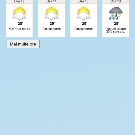
Ora 13
Ora 14
Ora 15
Ora 16
28˚
29˚
29˚
28˚
Mai mult noros
Parțial noros
Parțial noros
Furtuni izolate
35% șanse p.
Mai multe ore