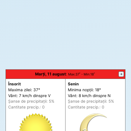
Marți, 11 august
:
+
Max
:37˚ -
Min
:18˚
Însorit
Senin
Maxima zilei: 37°
Minima nopții: 18°
Vânt: 7 km/h din
spre
V
Vânt: 8 km/h din
spre
N
Șanse de precip
itații
: 5%
Șanse de precip
itații
: 5%
Cantitate precip.: 0
Cantitate precip.: 0