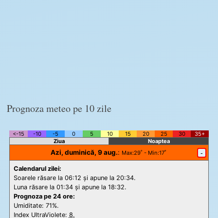
Prognoza meteo pe 10 zile
<-15
-10
-5
0
5
10
15
20
25
30
35+
Ziua
Noaptea
Azi, duminică, 9 aug.
:
-
Max
:29˚ -
Min
:17˚
Calendarul zilei:
Soarele răsare la 06:12 și apune la 20:34.
Luna răsare la 01:34 și apune la 18:32.
Prognoza pe 24 ore:
Umiditate: 71%.
Index UltraViolete:
8.