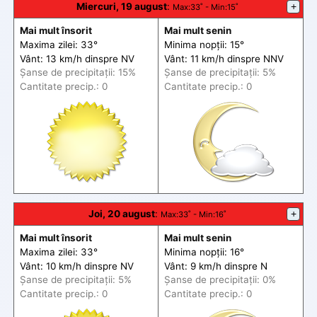
Miercuri, 19 august
:
+
Max
:33˚ -
Min
:15˚
Mai mult însorit
Mai mult senin
Maxima zilei: 33°
Minima nopții: 15°
Vânt: 13 km/h din
spre
NV
Vânt: 11 km/h din
spre
NNV
Șanse de precip
itații
: 15%
Șanse de precip
itații
: 5%
Cantitate precip.: 0
Cantitate precip.: 0
Joi, 20 august
:
+
Max
:33˚ -
Min
:16˚
Mai mult însorit
Mai mult senin
Maxima zilei: 33°
Minima nopții: 16°
Vânt: 10 km/h din
spre
NV
Vânt: 9 km/h din
spre
N
Șanse de precip
itații
: 5%
Șanse de precip
itații
: 0%
Cantitate precip.: 0
Cantitate precip.: 0