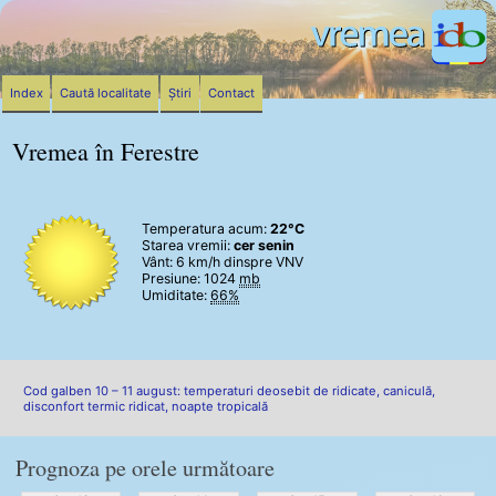
Index
Caută localitate
Știri
Contact
Vremea în Ferestre
Temperatura acum:
22°C
Starea vremii:
cer senin
Vânt:
6 km/h
dinspre VNV
Presiune: 1024
mb
Umiditate:
66%
Cod galben 10 – 11 august: temperaturi deosebit de ridicate, caniculă,
disconfort termic ridicat, noapte tropicală
Prognoza pe orele următoare