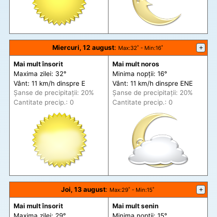
Miercuri, 12 august
:
+
Max
:32˚ -
Min
:16˚
Mai mult însorit
Mai mult noros
Maxima zilei: 32°
Minima nopții: 16°
Vânt: 11 km/h din
spre
E
Vânt: 11 km/h din
spre
ENE
Șanse de precip
itații
: 20%
Șanse de precip
itații
: 20%
Cantitate precip.: 0
Cantitate precip.: 0
Joi, 13 august
:
+
Max
:29˚ -
Min
:15˚
Mai mult însorit
Mai mult senin
Maxima zilei: 29°
Minima nopții: 15°