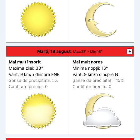
Marți, 18 august
:
+
Max
:33˚ -
Min
:16˚
Mai mult însorit
Mai mult noros
Maxima zilei: 33°
Minima nopții: 16°
Vânt: 9 km/h din
spre
ENE
Vânt: 9 km/h din
spre
N
Șanse de precip
itații
: 5%
Șanse de precip
itații
: 15%
Cantitate precip.: 0
Cantitate precip.: 0