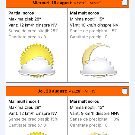
Miercuri, 19 august
:
+
Max
:28˚ -
Min
:15˚
Parțial noros
Mai mult noros
Maxima zilei: 28°
Minima nopții: 15°
Vânt: 12 km/h din
spre
NV
Vânt: 10 km/h din
spre
NV
Șanse de precip
itații
: 25%
Șanse de precip
itații
: 5%
Cantitate precip.: 0
Cantitate precip.: 0
Joi, 20 august
:
+
Max
:28˚ -
Min
:15˚
Mai mult însorit
Mai mult noros
Maxima zilei: 28°
Minima nopții: 15°
Vânt: 12 km/h din
spre
NV
Vânt: 9 km/h din
spre
NNV
Șanse de precip
itații
: 15%
Șanse de precip
itații
: 10%
Cantitate precip.: 0
Cantitate precip.: 0