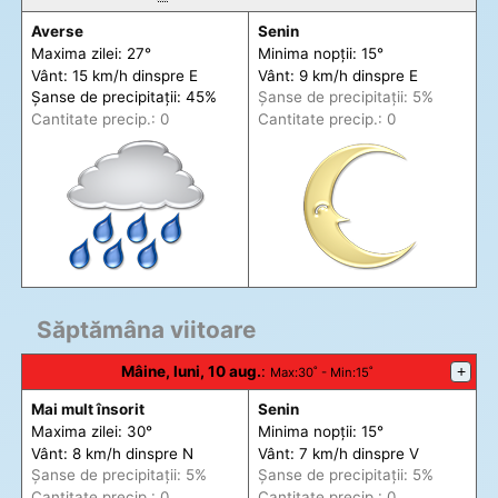
Averse
Senin
Maxima zilei: 27°
Minima nopții: 15°
Vânt: 15 km/h din
spre
E
Vânt: 9 km/h din
spre
E
Șanse de precip
itații
: 45%
Șanse de precip
itații
: 5%
Cantitate precip.: 0
Cantitate precip.: 0
Săptămâna viitoare
Mâine, luni, 10 aug.
:
+
Max
:30˚ -
Min
:15˚
Mai mult însorit
Senin
Maxima zilei: 30°
Minima nopții: 15°
Vânt: 8 km/h din
spre
N
Vânt: 7 km/h din
spre
V
Șanse de precip
itații
: 5%
Șanse de precip
itații
: 5%
Cantitate precip.: 0
Cantitate precip.: 0