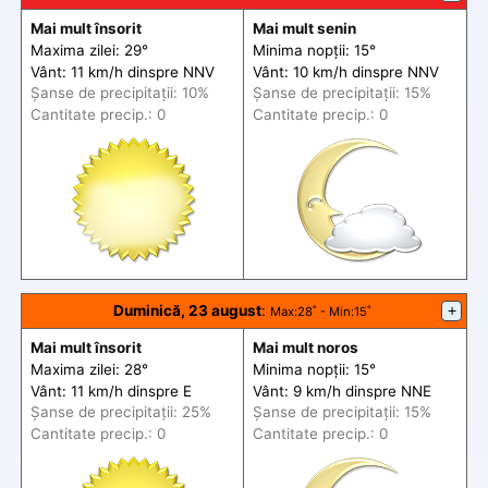
Mai mult însorit
Mai mult senin
Maxima zilei: 29°
Minima nopții: 15°
Vânt: 11 km/h din
spre
NNV
Vânt: 10 km/h din
spre
NNV
Șanse de precip
itații
: 10%
Șanse de precip
itații
: 15%
Cantitate precip.: 0
Cantitate precip.: 0
Duminică, 23 august
:
+
Max
:28˚ -
Min
:15˚
Mai mult însorit
Mai mult noros
Maxima zilei: 28°
Minima nopții: 15°
Vânt: 11 km/h din
spre
E
Vânt: 9 km/h din
spre
NNE
Șanse de precip
itații
: 25%
Șanse de precip
itații
: 15%
Cantitate precip.: 0
Cantitate precip.: 0