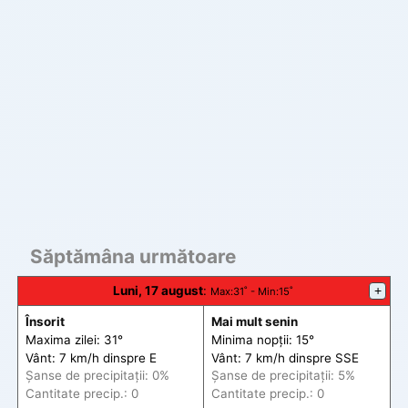
Săptămâna următoare
Luni, 17 august
:
+
Max
:31˚ -
Min
:15˚
Însorit
Mai mult senin
Maxima zilei: 31°
Minima nopții: 15°
Vânt: 7 km/h din
spre
E
Vânt: 7 km/h din
spre
SSE
Șanse de precip
itații
: 0%
Șanse de precip
itații
: 5%
Cantitate precip.: 0
Cantitate precip.: 0