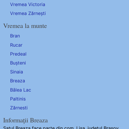
Vremea Victoria
Vremea Zărnești
Vremea la munte
Bran
Rucar
Predeal
Bușteni
Sinaia
Breaza
Bâlea Lac
Paltinis
Zărnesti
Informații Breaza
Satul Breaza
face parte din com. Lisa, județul Brasov.