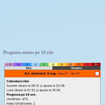
Prognoza meteo pe 10 zile
<-15
-10
-5
0
5
10
15
20
25
30
35+
Ziua
Noaptea
Azi, duminică, 9 aug.
:
-
Max
:27˚ -
Min
:15˚
Calendarul zilei:
Soarele răsare la 06:12 și apune la 20:38.
Luna răsare la 01:32 și apune la 18:39.
Prognoza pe 24 ore:
Umiditate: 47%.
Index UltraViolete:
7.