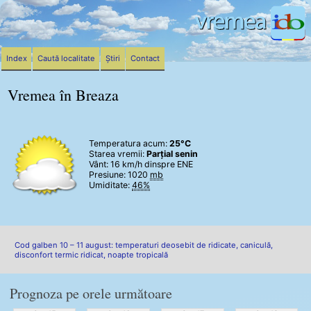
Index
Caută localitate
Știri
Contact
Vremea în Breaza
Temperatura acum:
25°C
Starea vremii:
Parțial senin
Vânt:
16 km/h
dinspre ENE
Presiune: 1020
mb
Umiditate:
46%
Cod galben 10 – 11 august: temperaturi deosebit de ridicate, caniculă,
disconfort termic ridicat, noapte tropicală
Prognoza pe orele următoare