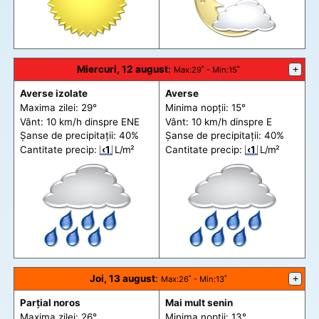
Miercuri, 12 august
:
+
Max
:29˚ -
Min
:15˚
Averse izolate
Averse
Maxima zilei: 29°
Minima nopții: 15°
Vânt: 10 km/h din
spre
ENE
Vânt: 10 km/h din
spre
E
Șanse de precip
itații
: 40%
Șanse de precip
itații
: 40%
Cantitate precip:
‹1
L/m²
Cantitate precip:
‹1
L/m²
Joi, 13 august
:
+
Max
:26˚ -
Min
:13˚
Parțial noros
Mai mult senin
Maxima zilei: 26°
Minima nopții: 13°