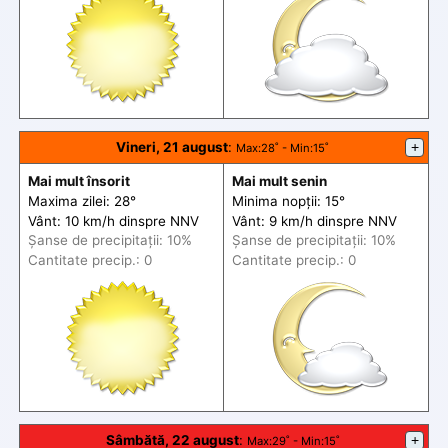
Vineri, 21 august
:
+
Max
:28˚ -
Min
:15˚
Mai mult însorit
Mai mult senin
Maxima zilei: 28°
Minima nopții: 15°
Vânt: 10 km/h din
spre
NNV
Vânt: 9 km/h din
spre
NNV
Șanse de precip
itații
: 10%
Șanse de precip
itații
: 10%
Cantitate precip.: 0
Cantitate precip.: 0
Sâmbătă, 22 august
:
+
Max
:29˚ -
Min
:15˚