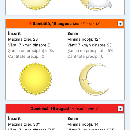
🕆
Sâmbătă, 15 august
:
+
Max
:28˚ -
Min
:12˚
Însorit
Senin
Maxima zilei: 28°
Minima nopții: 12°
Vânt: 7 km/h din
spre
E
Vânt: 7 km/h din
spre
SE
Șanse de precip
itații
: 0%
Șanse de precip
itații
: 5%
Cantitate precip.: 0
Cantitate precip.: 0
Duminică, 16 august
:
+
Max
:30˚ -
Min
:14˚
Însorit
Senin
Maxima zilei: 30°
Minima nopții: 14°
Vânt: 7 km/h din
spre
ENE
Vânt: 7 km/h din
spre
SSE