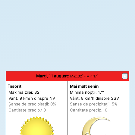
Marți, 11 august
:
+
Max
:32˚ -
Min
:17˚
Însorit
Mai mult senin
Maxima zilei: 32°
Minima nopții: 17°
Vânt: 9 km/h din
spre
NV
Vânt: 8 km/h din
spre
SSV
Șanse de precip
itații
: 0%
Șanse de precip
itații
: 5%
Cantitate precip.: 0
Cantitate precip.: 0