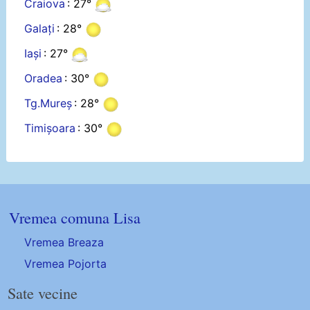
Craiova
: 27°
Galați
: 28°
Iași
: 27°
Oradea
: 30°
Tg.Mureș
: 28°
Timișoara
: 30°
Vremea comuna Lisa
Vremea Breaza
Vremea Pojorta
Sate vecine