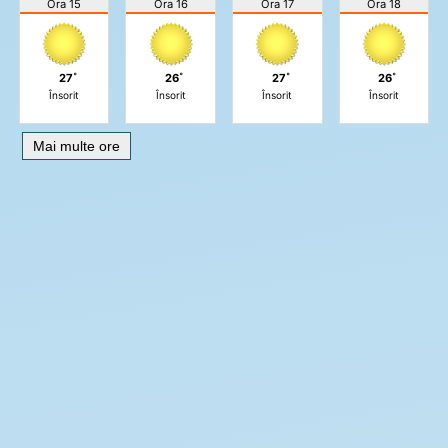
Ora 15
Ora 16
Ora 17
Ora 18
27˚
26˚
27˚
26˚
Însorit
Însorit
Însorit
Însorit
Mai multe ore