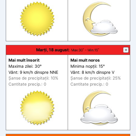
Marți, 18 august
:
+
Max
:30˚ -
Min
:15˚
Mai mult însorit
Mai mult noros
Maxima zilei: 30°
Minima nopții: 15°
Vânt: 9 km/h din
spre
NNE
Vânt: 8 km/h din
spre
V
Șanse de precip
itații
: 10%
Șanse de precip
itații
: 25%
Cantitate precip.: 0
Cantitate precip.: 0