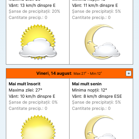
Vânt: 13 km/h din
spre
E
Vânt: 11 km/h din
spre
E
Șanse de precip
itații
: 20%
Șanse de precip
itații
: 5%
Cantitate precip.: 0
Cantitate precip.: 0
Vineri, 14 august
:
+
Max
:27˚ -
Min
:12˚
Mai mult însorit
Mai mult senin
Maxima zilei: 27°
Minima nopții: 12°
Vânt: 10 km/h din
spre
E
Vânt: 8 km/h din
spre
ESE
Șanse de precip
itații
: 0%
Șanse de precip
itații
: 5%
Cantitate precip.: 0
Cantitate precip.: 0