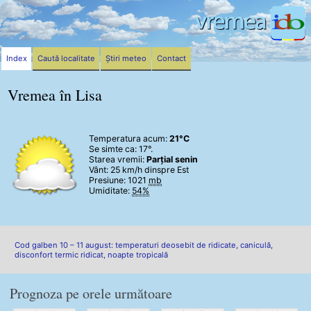
Index
Caută localitate
Știri meteo
Contact
Vremea în Lisa
Temperatura acum:
21°C
Se simte ca: 17°.
Starea vremii:
Parțial senin
Vânt:
25 km/h
dinspre Est
Presiune: 1021
mb
Umiditate:
54%
Cod galben 10 – 11 august: temperaturi deosebit de ridicate, caniculă,
disconfort termic ridicat, noapte tropicală
Prognoza pe orele următoare