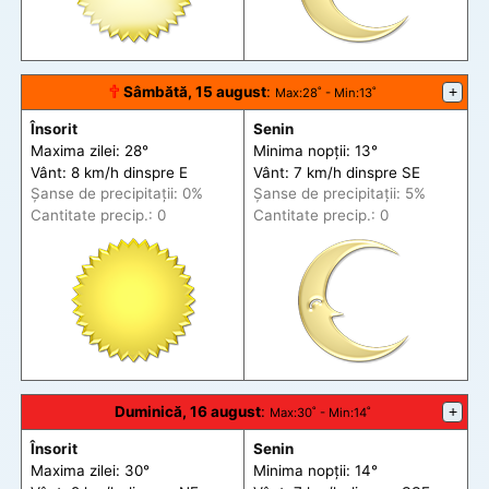
🕆
Sâmbătă, 15 august
:
+
Max
:28˚ -
Min
:13˚
Însorit
Senin
Maxima zilei: 28°
Minima nopții: 13°
Vânt: 8 km/h din
spre
E
Vânt: 7 km/h din
spre
SE
Șanse de precip
itații
: 0%
Șanse de precip
itații
: 5%
Cantitate precip.: 0
Cantitate precip.: 0
Duminică, 16 august
:
+
Max
:30˚ -
Min
:14˚
Însorit
Senin
Maxima zilei: 30°
Minima nopții: 14°