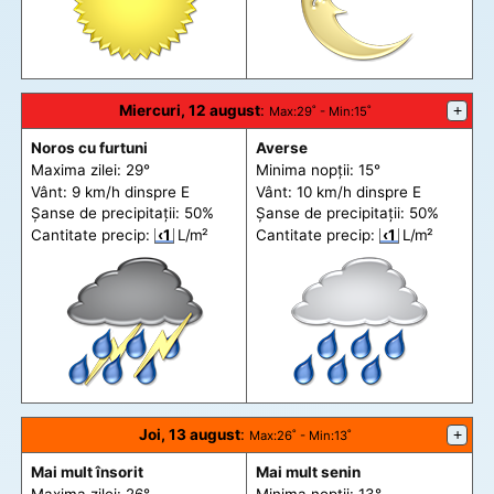
Miercuri, 12 august
:
+
Max
:29˚ -
Min
:15˚
Noros cu furtuni
Averse
Maxima zilei: 29°
Minima nopții: 15°
Vânt: 9 km/h din
spre
E
Vânt: 10 km/h din
spre
E
Șanse de precip
itații
: 50%
Șanse de precip
itații
: 50%
Cantitate precip:
‹1
L/m²
Cantitate precip:
‹1
L/m²
Joi, 13 august
:
+
Max
:26˚ -
Min
:13˚
Mai mult însorit
Mai mult senin
Maxima zilei: 26°
Minima nopții: 13°