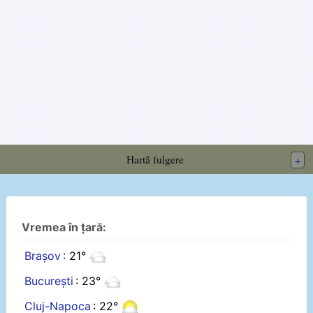
Hartă fulgere
+
Vremea în țară:
Brașov
: 21°
București
: 23°
Cluj-Napoca
: 22°