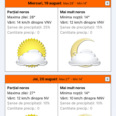
Miercuri, 19 august
:
+
Max
:28˚ -
Min
:14˚
Parțial noros
Mai mult noros
Maxima zilei: 28°
Minima nopții: 14°
Vânt: 14 km/h din
spre
VNV
Vânt: 12 km/h din
spre
VNV
Șanse de precip
itații
: 25%
Șanse de precip
itații
: 15%
Cantitate precip.: 0
Cantitate precip.: 0
Joi, 20 august
:
+
Max
:27˚ -
Min
:14˚
Parțial noros
Mai mult noros
Maxima zilei: 27°
Minima nopții: 14°
Vânt: 12 km/h din
spre
NV
Vânt: 10 km/h din
spre
NNV
Șanse de precip
itații
: 10%
Șanse de precip
itații
: 10%
Cantitate precip.: 0
Cantitate precip.: 0