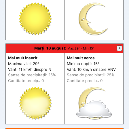
Marți, 18 august
:
+
Max
:29˚ -
Min
:15˚
Mai mult însorit
Mai mult noros
Maxima zilei: 29°
Minima nopții: 15°
Vânt: 11 km/h din
spre
N
Vânt: 10 km/h din
spre
VNV
Șanse de precip
itații
: 25%
Șanse de precip
itații
: 25%
Cantitate precip.: 0
Cantitate precip.: 0