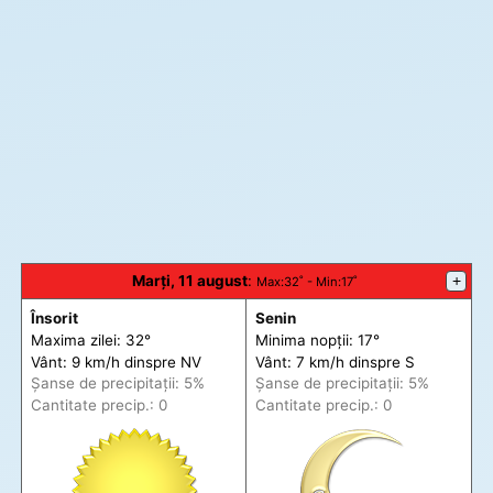
Marți, 11 august
:
+
Max
:32˚ -
Min
:17˚
Însorit
Senin
Maxima zilei: 32°
Minima nopții: 17°
Vânt: 9 km/h din
spre
NV
Vânt: 7 km/h din
spre
S
Șanse de precip
itații
: 5%
Șanse de precip
itații
: 5%
Cantitate precip.: 0
Cantitate precip.: 0