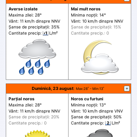
Averse izolate
Mai mult noros
Maxima zilei: 28°
Minima nopții: 14°
Vânt: 11 km/h din
spre
NNV
Vânt: 10 km/h din
spre
NNV
Șanse de precip
itații
: 35%
Șanse de precip
itații
: 15%
Cantitate precip:
‹1
L/m²
Cantitate precip.: 0
Duminică, 23 august
:
+
Max
:28˚ -
Min
:13˚
Parțial noros
Noros cu furtuni
Maxima zilei: 28°
Minima nopții: 13°
Vânt: 11 km/h din
spre
NNV
Vânt: 10 km/h din
spre
VNV
Șanse de precip
itații
: 20%
Șanse de precip
itații
: 50%
Cantitate precip.: 0
Cantitate precip:
2
L/m²