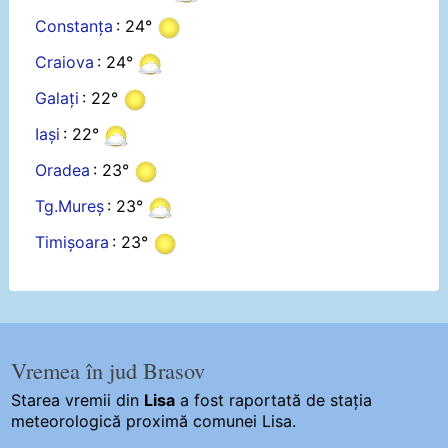
Constanța
: 24°
Craiova
: 24°
Galați
: 22°
Iași
: 22°
Oradea
: 23°
Tg.Mureș
: 23°
Timișoara
: 23°
Vremea în jud Brasov
Starea vremii din
Lisa
a fost raportată de stația
meteorologică proximă comunei Lisa.