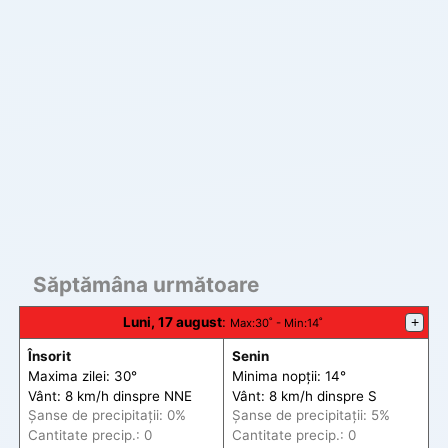
Săptămâna următoare
Luni, 17 august
:
+
Max
:30˚ -
Min
:14˚
Însorit
Senin
Maxima zilei: 30°
Minima nopții: 14°
Vânt: 8 km/h din
spre
NNE
Vânt: 8 km/h din
spre
S
Șanse de precip
itații
: 0%
Șanse de precip
itații
: 5%
Cantitate precip.: 0
Cantitate precip.: 0