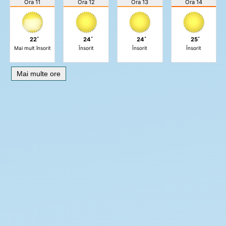
Ora 11
Ora 12
Ora 13
Ora 14
22˚
24˚
24˚
25˚
Mai mult însorit
Însorit
Însorit
Însorit
Mai multe ore