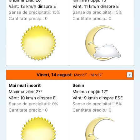
Vânt: 13 km/h din
spre
E
Vânt: 11 km/h din
spre
E
Șanse de precip
itații
: 15%
Șanse de precip
itații
: 5%
Cantitate precip.: 0
Cantitate precip.: 0
Vineri, 14 august
:
+
Max
:27˚ -
Min
:12˚
Mai mult însorit
Senin
Maxima zilei: 27°
Minima nopții: 12°
Vânt: 10 km/h din
spre
E
Vânt: 9 km/h din
spre
ESE
Șanse de precip
itații
: 0%
Șanse de precip
itații
: 5%
Cantitate precip.: 0
Cantitate precip.: 0