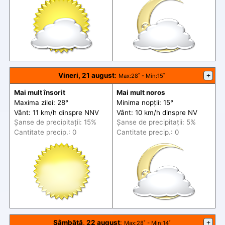
Vineri, 21 august
:
+
Max
:28˚ -
Min
:15˚
Mai mult însorit
Mai mult noros
Maxima zilei: 28°
Minima nopții: 15°
Vânt: 11 km/h din
spre
NNV
Vânt: 10 km/h din
spre
NV
Șanse de precip
itații
: 15%
Șanse de precip
itații
: 5%
Cantitate precip.: 0
Cantitate precip.: 0
Sâmbătă, 22 august
:
+
Max
:28˚ -
Min
:14˚