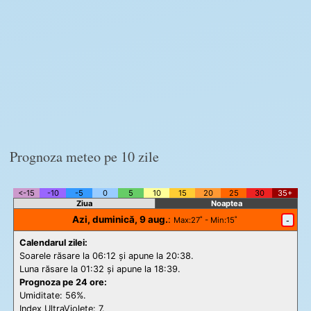
Prognoza meteo pe 10 zile
<-15
-10
-5
0
5
10
15
20
25
30
35+
Ziua
Noaptea
Azi, duminică, 9 aug.
:
-
Max
:27˚ -
Min
:15˚
Calendarul zilei:
Soarele răsare la 06:12 și apune la 20:38.
Luna răsare la 01:32 și apune la 18:39.
Prognoza pe 24 ore:
Umiditate: 56%.
Index UltraViolete:
7.