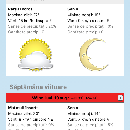
Parțial noros
Senin
Maxima zilei: 27°
Minima nopții: 15°
Vânt: 15 km/h din
spre
E
Vânt: 9 km/h din
spre
E
Șanse de precip
itații
: 20%
Șanse de precip
itații
: 0%
Cantitate precip.: 0
Cantitate precip.: 0
Săptămâna viitoare
Mâine, luni, 10 aug.
:
+
Max
:30˚ -
Min
:14˚
Mai mult însorit
Senin
Maxima zilei: 30°
Minima nopții: 14°
Vânt: 8 km/h din
spre
NE
Vânt: 7 km/h din
spre
V
Șanse de precip
itații
: 0%
Șanse de precip
itații
: 5%