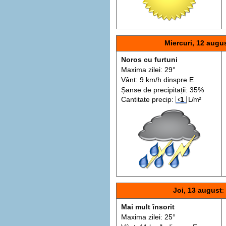
Miercuri, 12 augu
Noros cu furtuni
Maxima zilei: 29°
Vânt: 9 km/h din
spre
E
Șanse de precip
itații
: 35%
Cantitate precip:
‹1
L/m²
Joi, 13 august
:
Mai mult însorit
Maxima zilei: 25°