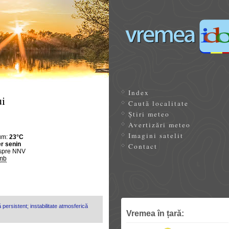
Index
i
Caută localitate
Știri meteo
Avertizări meteo
Imagini satelit
um:
23°C
r senin
Contact
spre NNV
mb
 persistent; instabilitate atmosferică
Vremea în țară: