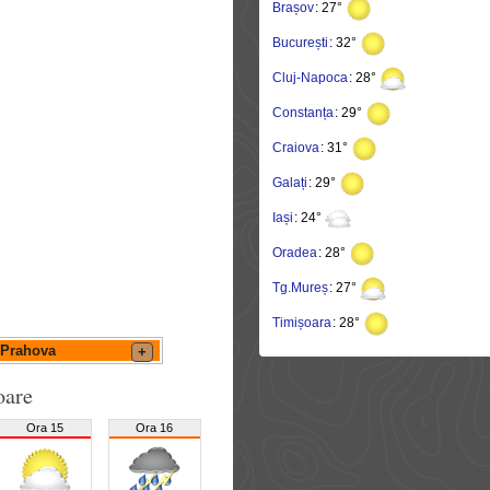
Brașov
: 27°
București
: 32°
Cluj-Napoca
: 28°
Constanța
: 29°
Craiova
: 31°
Galați
: 29°
Iași
: 24°
Oradea
: 28°
Tg.Mureș
: 27°
Timișoara
: 28°
Prahova
+
oare
Ora 15
Ora 16