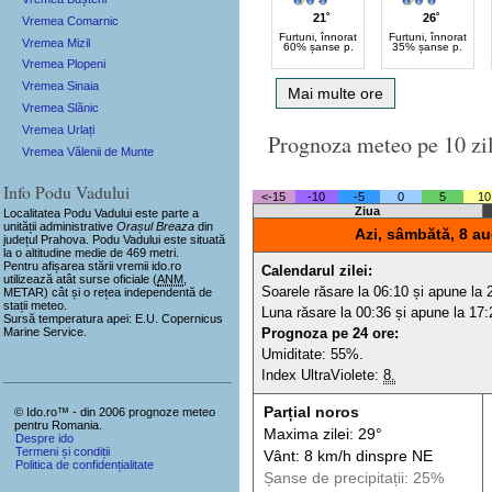
21˚
26˚
Vremea Comarnic
Furtuni, înnorat
Furtuni, înnorat
Vremea Mizil
60% șanse p.
35% șanse p.
Vremea Plopeni
Vremea Sinaia
Mai multe ore
Vremea Slănic
Vremea Urlați
Prognoza meteo pe 10 zi
Vremea Vălenii de Munte
Info Podu Vadului
<-15
-10
-5
0
5
10
Ziua
Localitatea Podu Vadului
este parte a
unității administrative
Orașul Breaza
din
Azi, sâmbătă, 8 au
județul Prahova. Podu Vadului este situată
la o altitudine medie de 469 metri.
Pentru afișarea stării vremii ido.ro
Calendarul zilei:
utilizează atât surse oficiale (
ANM
,
Soarele răsare la 06:10 și apune la 
METAR) cât și o rețea independentă de
stații meteo.
Luna răsare la 00:36 și apune la 17:
Sursă temperatura apei: E.U. Copernicus
Marine Service.
Prognoza pe 24 ore:
Umiditate: 55%.
Index UltraViolete:
8.
Parțial noros
© Ido.ro™ - din 2006 prognoze meteo
pentru Romania.
Maxima zilei: 29°
Despre ido
Termeni și condiții
Vânt: 8 km/h din
spre
NE
Politica de confidențialitate
Șanse de precip
itații
: 25%