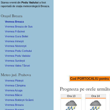
Starea vremii din
Podu Vadului
a fost
raportată de stația meteorologică Breaza.
Orașul Breaza
Vremea Breaza
Vremea Breaza de Sus
Vremea Frăsinet
Vremea Gura Beliei
Vremea Irimești
Vremea Nistorești
Vremea Podu Corbului
Vremea Podu Vadului
Vremea Surdești
Vremea Valea Târsei
Meteo jud. Prahova
Cod PORTOCALIU pentru 
Vremea Ploiești
Vremea Câmpina
Prognoza pe orele următ
Vremea Azuga
Vremea Băicoi
Ora 13
Ora 14
Vremea Boldești-Scăeni
Vremea Breaza
Vremea Bușteni