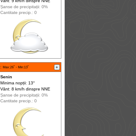
Vânt: 9 km/h din
spre
NNE
Șanse de precip
itații
: 0%
Cantitate precip.: 0
t
:
+
Max
:26˚ -
Min
:13˚
Senin
Minima nopții: 13°
Vânt: 8 km/h din
spre
NNE
Șanse de precip
itații
: 0%
Cantitate precip.: 0