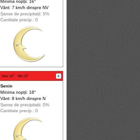
Minima nopții: 16°
Vânt: 7 km/h din
spre
NV
Șanse de precip
itații
: 5%
Cantitate precip.: 0
:
+
Max
:33˚ -
Min
:18˚
Senin
Minima nopții: 18°
Vânt: 8 km/h din
spre
N
Șanse de precip
itații
: 0%
Cantitate precip.: 0