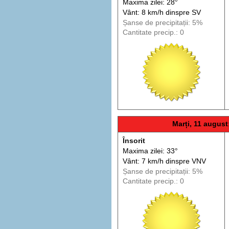
Maxima zilei: 28°
Vânt: 8 km/h din
spre
SV
Șanse de precip
itații
: 5%
Cantitate precip.: 0
Marți, 11 august
Însorit
Maxima zilei: 33°
Vânt: 7 km/h din
spre
VNV
Șanse de precip
itații
: 5%
Cantitate precip.: 0