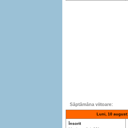
Săptămâna viitoare:
Luni, 10 august
Însorit