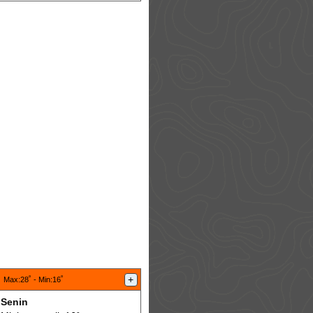
:
+
Max
:28˚ -
Min
:16˚
Senin