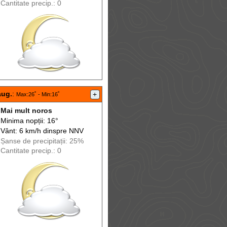
Cantitate precip.: 0
aug.
:
+
Max
:26˚ -
Min
:16˚
Mai mult noros
Minima nopții: 16°
Vânt: 6 km/h din
spre
NNV
Șanse de precip
itații
: 25%
Cantitate precip.: 0