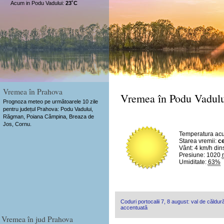
Acum in Podu Vadului:
23˚C
Vremea în Prahova
Vremea în Podu Vadulu
Prognoza meteo pe următoarele 10 zile
pentru județul Prahova: Podu Vadului,
Răgman, Poiana Câmpina, Breaza de
Jos, Cornu.
Temperatura ac
Starea vremii:
ce
Vânt:
4 km/h
din
Presiune: 1020
Umiditate:
63%
Coduri portocalii 7, 8 august: val de căldură
accentuată
Vremea în jud Prahova