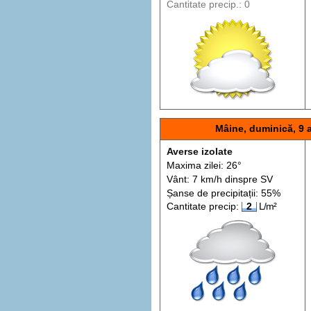
Cantitate precip.: 0
Mâine, duminică, 9 
Averse izolate
Maxima zilei: 26°
Vânt: 7 km/h din
spre
SV
Șanse de precip
itații
: 55%
Cantitate precip:
2
L/m²