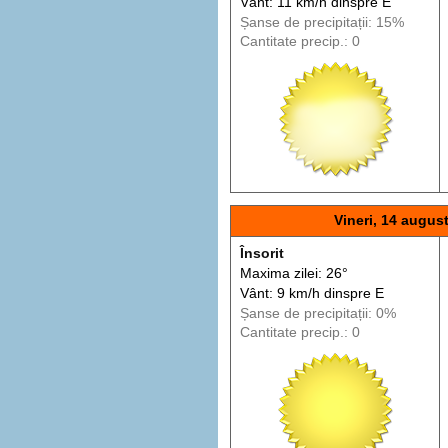
Vânt: 11 km/h din
spre
E
Șanse de precip
itații
: 15%
Cantitate precip.: 0
Vineri, 14 augus
Însorit
Maxima zilei: 26°
Vânt: 9 km/h din
spre
E
Șanse de precip
itații
: 0%
Cantitate precip.: 0