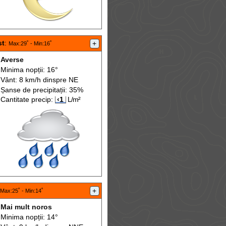
st
:
+
Max
:29˚ -
Min
:16˚
Averse
Minima nopții: 16°
Vânt: 8 km/h din
spre
NE
Șanse de precip
itații
: 35%
Cantitate precip:
‹1
L/m²
+
Max
:25˚ -
Min
:14˚
Mai mult noros
Minima nopții: 14°