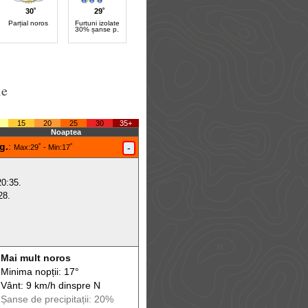
30˚
29˚
Parțial noros
Furtuni izolate
30% șanse p.
le
15
20
25
30
35+
Noaptea
g.
:
-
Max
:29˚ -
Min
:17˚
20:35.
28.
Mai mult noros
Minima nopții: 17°
Vânt: 9 km/h din
spre
N
Șanse de precip
itații
: 20%