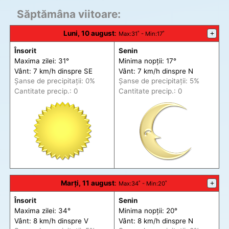
Săptămâna viitoare:
Luni, 10 august
:
+
Max
:31˚ -
Min
:17˚
Însorit
Senin
Maxima zilei: 31°
Minima nopții: 17°
Vânt: 7 km/h din
spre
SE
Vânt: 7 km/h din
spre
N
Șanse de precip
itații
: 0%
Șanse de precip
itații
: 5%
Cantitate precip.: 0
Cantitate precip.: 0
Marți, 11 august
:
+
Max
:34˚ -
Min
:20˚
Însorit
Senin
Maxima zilei: 34°
Minima nopții: 20°
Vânt: 8 km/h din
spre
V
Vânt: 8 km/h din
spre
N