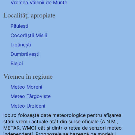
Vremea Vălenii de Munte
Localități apropiate
Păulești
Cocorăștii Mislii
Lipănești
Dumbrăvești
Blejoi
Vremea în regiune
Meteo Moreni
Meteo Târgoviște
Meteo Urziceni
Ido.ro folosește date meteorologice pentru afișarea
stării vremii actuale atât din surse oficiale (A.N.M.,
METAR, WMO) cât și dintr-o rețea de senzori meteo
independenți
. Prognozele se bazează pe modelul