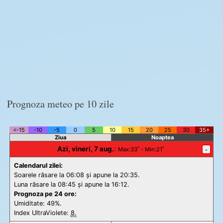
Prognoza meteo pe 10 zile
<-15
-10
-5
0
5
10
15
20
25
30
35+
Ziua
Noaptea
Azi, vineri, 7 aug.
:
-
Max
:33˚ -
Min
:21˚
Calendarul zilei:
Soarele răsare la 06:08 și apune la 20:35.
Luna răsare la 08:45 și apune la 16:12.
Prognoza pe 24 ore:
Umiditate: 49%.
Index UltraViolete:
8.