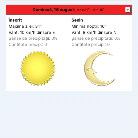
Duminică, 16 august
:
+
Max
:31˚ -
Min
:16˚
Însorit
Senin
Maxima zilei: 31°
Minima nopții: 16°
Vânt: 10 km/h din
spre
E
Vânt: 8 km/h din
spre
N
Șanse de precip
itații
: 0%
Șanse de precip
itații
: 0%
Cantitate precip.: 0
Cantitate precip.: 0