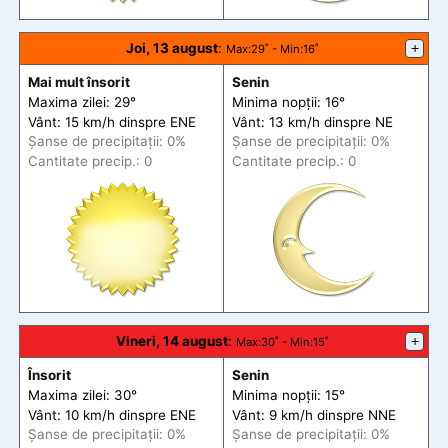
Joi, 13 august
:
+
Max
:29˚ -
Min
:16˚
Mai mult însorit
Senin
Maxima zilei: 29°
Minima nopții: 16°
Vânt: 15 km/h din
spre
ENE
Vânt: 13 km/h din
spre
NE
Șanse de precip
itații
: 0%
Șanse de precip
itații
: 0%
Cantitate precip.: 0
Cantitate precip.: 0
Vineri, 14 august
:
+
Max
:30˚ -
Min
:15˚
Însorit
Senin
Maxima zilei: 30°
Minima nopții: 15°
Vânt: 10 km/h din
spre
ENE
Vânt: 9 km/h din
spre
NNE
Șanse de precip
itații
: 0%
Șanse de precip
itații
: 0%