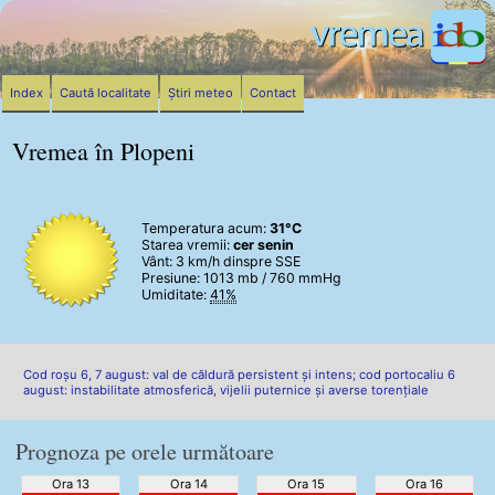
Index
Caută localitate
Știri meteo
Contact
Vremea în Plopeni
Temperatura acum:
31°C
Starea vremii:
cer senin
Vânt:
3 km/h
dinspre SSE
Presiune: 1013 mb / 760 mmHg
Umiditate:
41%
Cod roșu 6, 7 august: val de căldură persistent și intens; cod portocaliu 6
august: instabilitate atmosferică, vijelii puternice și averse torențiale
Prognoza pe orele următoare
Ora 13
Ora 14
Ora 15
Ora 16