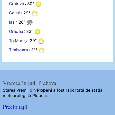
Craiova
: 30°
Galați
: 29°
Iași
: 26°
Oradea
: 33°
Tg.Mureș
: 29°
Timișoara
: 31°
Vremea în jud. Prahova
Starea vremii din
Plopeni
a fost raportată de stația
meteorologică Plopeni.
Precipitații