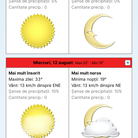
Șanse de precip
itații
: 5%
Șanse de precip
itații
: 0%
Cantitate precip.: 0
Cantitate precip.: 0
Miercuri, 12 august
:
+
Max
:33˚ -
Min
:19˚
Mai mult însorit
Mai mult noros
Maxima zilei: 33°
Minima nopții: 19°
Vânt: 13 km/h din
spre
ENE
Vânt: 13 km/h din
spre
NE
Șanse de precip
itații
: 10%
Șanse de precip
itații
: 10%
Cantitate precip.: 0
Cantitate precip.: 0