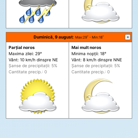
Duminică, 9 august
:
+
Max
:29˚ -
Min
:18˚
Parțial noros
Mai mult noros
Maxima zilei: 29°
Minima nopții: 18°
Vânt: 10 km/h din
spre
NE
Vânt: 8 km/h din
spre
NNE
Șanse de precip
itații
: 5%
Șanse de precip
itații
: 5%
Cantitate precip.: 0
Cantitate precip.: 0