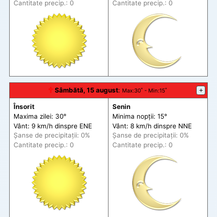
Cantitate precip.: 0
Cantitate precip.: 0
🕆
Sâmbătă, 15 august
:
+
Max
:30˚ -
Min
:15˚
Însorit
Senin
Maxima zilei: 30°
Minima nopții: 15°
Vânt: 9 km/h din
spre
ENE
Vânt: 8 km/h din
spre
NNE
Șanse de precip
itații
: 0%
Șanse de precip
itații
: 0%
Cantitate precip.: 0
Cantitate precip.: 0