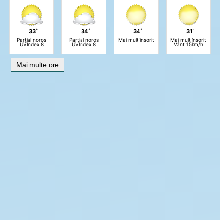
33˚
34˚
34˚
31˚
Parțial noros
Parțial noros
Mai mult însorit
Mai mult însorit
UVIndex 8
UVIndex 8
Vânt 15km/h
Mai multe ore