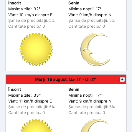
Însorit
Senin
Maxima zilei: 32°
Minima nopții: 17°
Vânt: 10 km/h din
spre
E
Vânt: 9 km/h din
spre
N
Șanse de precip
itații
: 5%
Șanse de precip
itații
: 5%
Cantitate precip.: 0
Cantitate precip.: 0
Marți, 18 august
:
+
Max
:33˚ -
Min
:17˚
Însorit
Senin
Maxima zilei: 33°
Minima nopții: 17°
Vânt: 11 km/h din
spre
E
Vânt: 9 km/h din
spre
N
Șanse de precip
itații
: 5%
Șanse de precip
itații
: 5%
Cantitate precip.: 0
Cantitate precip.: 0