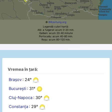
©
Blitzortung.org
Legendă culori hartă:
Alb: a fulgerat acum 0-20 min.
Galben: acum 20-40 minute
Portocaliu: acum 40-80 min.
Roșu: acum 80-120 min.
Vremea în țară:
Brașov
: 24°
București
: 31°
Cluj-Napoca
: 30°
Constanța
: 29°