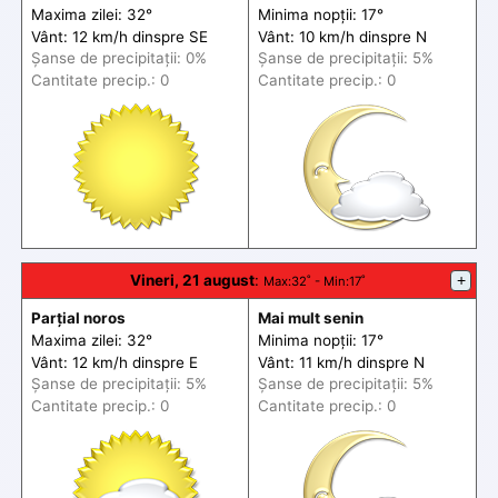
Maxima zilei: 32°
Minima nopții: 17°
Vânt: 12 km/h din
spre
SE
Vânt: 10 km/h din
spre
N
Șanse de precip
itații
: 0%
Șanse de precip
itații
: 5%
Cantitate precip.: 0
Cantitate precip.: 0
Vineri, 21 august
:
+
Max
:32˚ -
Min
:17˚
Parțial noros
Mai mult senin
Maxima zilei: 32°
Minima nopții: 17°
Vânt: 12 km/h din
spre
E
Vânt: 11 km/h din
spre
N
Șanse de precip
itații
: 5%
Șanse de precip
itații
: 5%
Cantitate precip.: 0
Cantitate precip.: 0