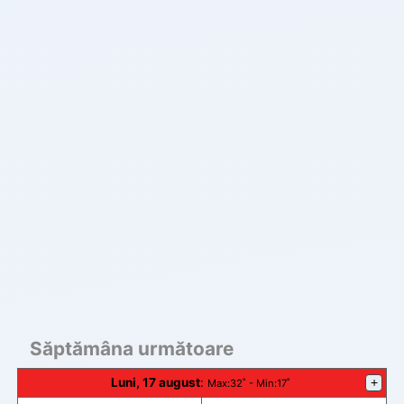
Săptămâna următoare
Luni, 17 august
:
+
Max
:32˚ -
Min
:17˚