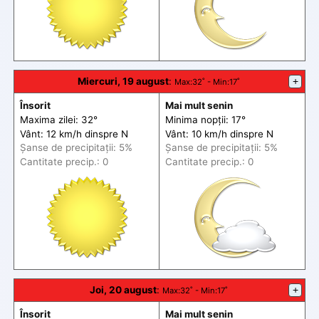
Miercuri, 19 august
:
+
Max
:32˚ -
Min
:17˚
Însorit
Mai mult senin
Maxima zilei: 32°
Minima nopții: 17°
Vânt: 12 km/h din
spre
N
Vânt: 10 km/h din
spre
N
Șanse de precip
itații
: 5%
Șanse de precip
itații
: 5%
Cantitate precip.: 0
Cantitate precip.: 0
Joi, 20 august
:
+
Max
:32˚ -
Min
:17˚
Însorit
Mai mult senin