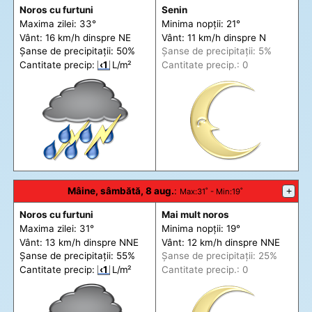
Noros cu furtuni
Senin
Maxima zilei: 33°
Minima nopții: 21°
Vânt: 16 km/h din
spre
NE
Vânt: 11 km/h din
spre
N
Șanse de precip
itații
: 50%
Șanse de precip
itații
: 5%
Cantitate precip:
‹1
L/m²
Cantitate precip.: 0
Mâine, sâmbătă, 8 aug.
:
+
Max
:31˚ -
Min
:19˚
Noros cu furtuni
Mai mult noros
Maxima zilei: 31°
Minima nopții: 19°
Vânt: 13 km/h din
spre
NNE
Vânt: 12 km/h din
spre
NNE
Șanse de precip
itații
: 55%
Șanse de precip
itații
: 25%
Cantitate precip:
‹1
L/m²
Cantitate precip.: 0