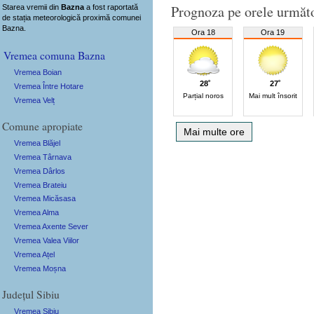
Prognoza pe orele următ
Starea vremii din
Bazna
a fost raportată
de stația meteorologică proximă comunei
Bazna.
Ora 18
Ora 19
Vremea comuna Bazna
Vremea Boian
28˚
27˚
Vremea Între Hotare
Parțial noros
Mai mult însorit
Vremea Velț
Comune apropiate
Mai multe ore
Vremea Blăjel
Vremea Târnava
Vremea Dârlos
Vremea Brateiu
Vremea Micăsasa
Vremea Alma
Vremea Axente Sever
Vremea Valea Viilor
Vremea Ațel
Vremea Moșna
Județul Sibiu
Vremea Sibiu