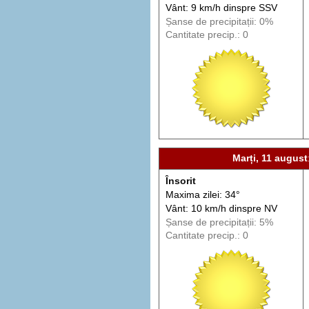
Vânt: 9 km/h din
spre
SSV
Șanse de precip
itații
: 0%
Cantitate precip.: 0
Marți, 11 august
Însorit
Maxima zilei: 34°
Vânt: 10 km/h din
spre
NV
Șanse de precip
itații
: 5%
Cantitate precip.: 0