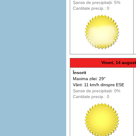
Șanse de precip
itații
: 5%
Cantitate precip.: 0
Vineri, 14 augus
Însorit
Maxima zilei: 29°
Vânt: 11 km/h din
spre
ESE
Șanse de precip
itații
: 0%
Cantitate precip.: 0