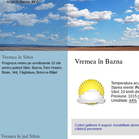
Acum în Bazna:
29˚C
Vremea în Sibiu
Vremea în Bazna
Prognoza meteo pe următoarele 10 zile
pentru județul Sibiu: Bazna, Între Hotare,
Boian, Velț, Făgădaua, Botorca-Blăjel
Temperatura ac
Starea vremii:
Pa
Vânt:
10 km/h
di
Presiune: 1015
Umiditate:
44%
Coduri galbene 8 august: instabilitate atmosf
căldură persistent
Vremea în jud Sibiu