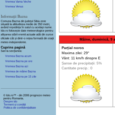
Vremea Vama Veche
Vremea Venus
Informații Bazna
Comuna Bazna
din județul Sibiu este
situată la altitudinea medie de 350 metri,
având reședința în satul cu același nume.
Ido.ro folosește date meteorologice pentru
afișarea stării vremii actuale atât din surse
oficiale cât și dintr-o rețea formată din stații
Mâine, duminică, 9 
meteo
independente
.
Cuprins pagină
Parțial noros
Sari la secțiunea:
Maxima zilei: 29°
Vremea Bazna acum
Vânt: 11 km/h din
spre
E
Vremea Bazna pe ore
Șanse de precip
itații
: 5%
Vremea Bazna azi
Cantitate precip.: 0
Vremea de mâine Bazna
Vremea Bazna pe 15 zile
© Ido.ro™ - din 2006 prognoze meteo
pentru Romania.
Despre ido
Termeni și condiții
Politica de confidențialitate