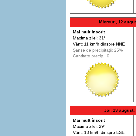
Miercuri, 12 augu
Mai mult însorit
Maxima zilei: 31°
Vânt: 11 km/h din
spre
NNE
Șanse de precip
itații
: 25%
Cantitate precip.: 0
Joi, 13 august
:
Mai mult însorit
Maxima zilei: 29°
Vânt: 13 km/h din
spre
ESE