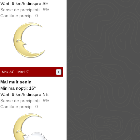
Vânt: 9 km/h din
spre
SE
Șanse de precip
itații
: 5%
Cantitate precip.: 0
:
+
Max
:34˚ -
Min
:16˚
Mai mult senin
Minima nopții: 16°
Vânt: 9 km/h din
spre
NE
Șanse de precip
itații
: 5%
Cantitate precip.: 0