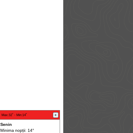
:
+
Max
:32˚ -
Min
:14˚
Senin
Minima nopții: 14°