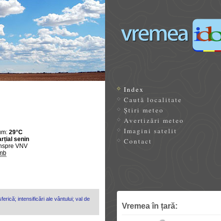
Index
Caută localitate
Știri meteo
Avertizări meteo
Imagini satelit
um:
29°C
rțial senin
Contact
nspre VNV
mb
erică; intensificări ale vântului; val de
Vremea în țară: