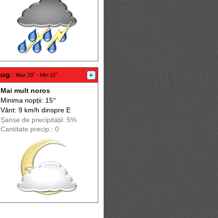
aug.
:
+
Max
:29˚ -
Min
:15˚
Mai mult noros
Minima nopții: 15°
Vânt: 9 km/h din
spre
E
Șanse de precip
itații
: 5%
Cantitate precip.: 0