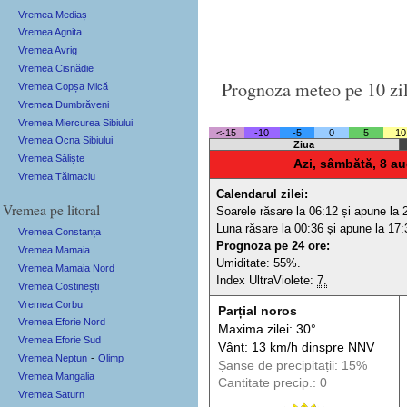
Vremea Mediaș
Vremea Agnita
Vremea Avrig
Vremea Cisnădie
Prognoza meteo pe 10 zi
Vremea Copșa Mică
Vremea Dumbrăveni
Vremea Miercurea Sibiului
<-15
-10
-5
0
5
10
Vremea Ocna Sibiului
Ziua
Vremea Săliște
Azi, sâmbătă, 8 au
Vremea Tălmaciu
Calendarul zilei:
Vremea pe litoral
Soarele răsare la 06:12 și apune la 
Luna răsare la 00:36 și apune la 17:
Vremea Constanța
Prognoza pe 24 ore:
Vremea Mamaia
Umiditate: 55%.
Vremea Mamaia Nord
Index UltraViolete:
7.
Vremea Costinești
Vremea Corbu
Parțial noros
Vremea Eforie Nord
Maxima zilei: 30°
Vremea Eforie Sud
Vânt: 13 km/h din
spre
NNV
Vremea Neptun
-
Olimp
Șanse de precip
itații
: 15%
Vremea Mangalia
Cantitate precip.: 0
Vremea Saturn