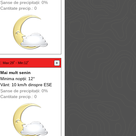
Șanse de precip
itații
: 0%
Cantitate precip.: 0
t
:
+
Max
:29˚ -
Min
:12˚
Mai mult senin
Minima nopții: 12°
Vânt: 10 km/h din
spre
ESE
Șanse de precip
itații
: 0%
Cantitate precip.: 0