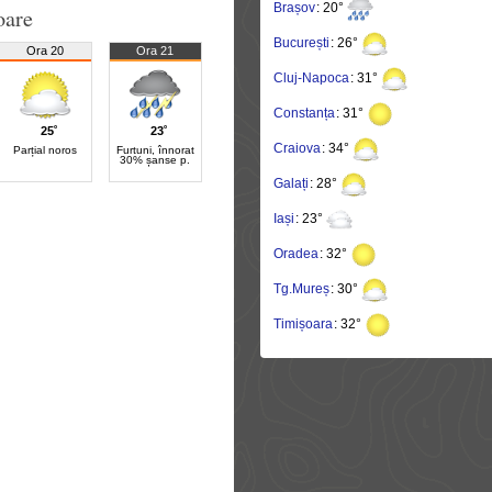
Brașov
: 20°
oare
București
: 26°
Ora 20
Ora 21
Cluj-Napoca
: 31°
Constanța
: 31°
25˚
23˚
Craiova
: 34°
Parțial noros
Furtuni, înnorat
30% șanse p.
Galați
: 28°
Iași
: 23°
Oradea
: 32°
Tg.Mureș
: 30°
Timișoara
: 32°