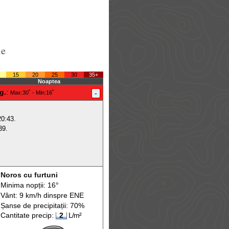
le
15
20
25
30
35+
Noaptea
g.
:
-
Max
:30˚ -
Min
:16˚
20:43.
39.
Noros cu furtuni
Minima nopții: 16°
Vânt: 9 km/h din
spre
ENE
Șanse de precip
itații
: 70%
Cantitate precip:
2
L/m²