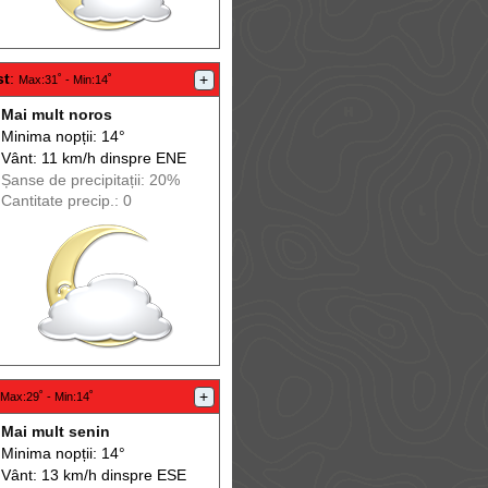
st
:
+
Max
:31˚ -
Min
:14˚
Mai mult noros
Minima nopții: 14°
Vânt: 11 km/h din
spre
ENE
Șanse de precip
itații
: 20%
Cantitate precip.: 0
+
Max
:29˚ -
Min
:14˚
Mai mult senin
Minima nopții: 14°
Vânt: 13 km/h din
spre
ESE