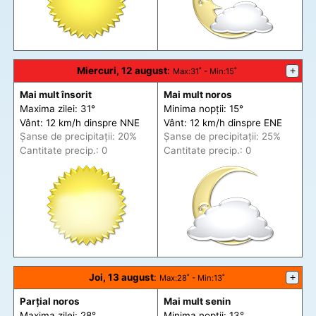
Miercuri, 12 august
:
+
Max
:31˚ -
Min
:15˚
Mai mult însorit
Mai mult noros
Maxima zilei: 31°
Minima nopții: 15°
Vânt: 12 km/h din
spre
NNE
Vânt: 12 km/h din
spre
ENE
Șanse de precip
itații
: 20%
Șanse de precip
itații
: 25%
Cantitate precip.: 0
Cantitate precip.: 0
Joi, 13 august
:
+
Max
:28˚ -
Min
:13˚
Parțial noros
Mai mult senin
Maxima zilei: 28°
Minima nopții: 13°