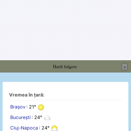
Hartă fulgere
+
Vremea în țară:
Brașov
: 21°
București
: 24°
Cluj-Napoca
: 24°