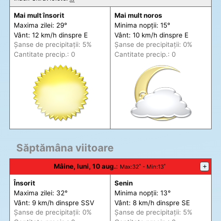
Mai mult însorit
Mai mult noros
Maxima zilei: 29°
Minima nopții: 15°
Vânt: 12 km/h din
spre
E
Vânt: 10 km/h din
spre
E
Șanse de precip
itații
: 5%
Șanse de precip
itații
: 0%
Cantitate precip.: 0
Cantitate precip.: 0
Săptămâna viitoare
Mâine, luni, 10 aug.
:
+
Max
:32˚ -
Min
:13˚
Însorit
Senin
Maxima zilei: 32°
Minima nopții: 13°
Vânt: 9 km/h din
spre
SSV
Vânt: 8 km/h din
spre
SE
Șanse de precip
itații
: 0%
Șanse de precip
itații
: 5%