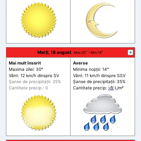
Marți, 18 august
:
+
Max
:30˚ -
Min
:14˚
Mai mult însorit
Averse
Maxima zilei: 30°
Minima nopții: 14°
Vânt: 12 km/h din
spre
SV
Vânt: 11 km/h din
spre
SSV
Șanse de precip
itații
: 25%
Șanse de precip
itații
: 35%
Cantitate precip.: 0
Cantitate precip:
‹1
L/m²