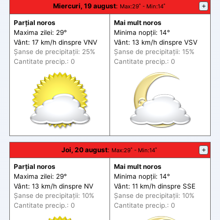
Miercuri, 19 august
:
+
Max
:29˚ -
Min
:14˚
Parțial noros
Mai mult noros
Maxima zilei: 29°
Minima nopții: 14°
Vânt: 17 km/h din
spre
VNV
Vânt: 13 km/h din
spre
VSV
Șanse de precip
itații
: 25%
Șanse de precip
itații
: 15%
Cantitate precip.: 0
Cantitate precip.: 0
Joi, 20 august
:
+
Max
:29˚ -
Min
:14˚
Parțial noros
Mai mult noros
Maxima zilei: 29°
Minima nopții: 14°
Vânt: 13 km/h din
spre
NV
Vânt: 11 km/h din
spre
SSE
Șanse de precip
itații
: 10%
Șanse de precip
itații
: 10%
Cantitate precip.: 0
Cantitate precip.: 0