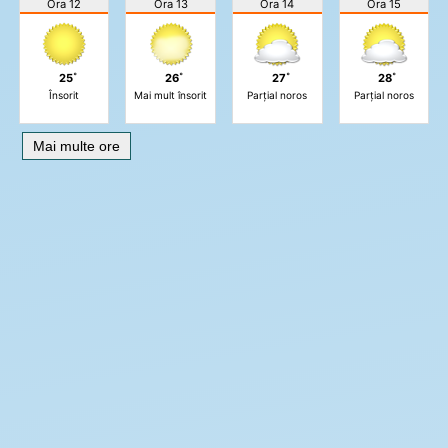
Ora 12
Ora 13
Ora 14
Ora 15
25˚
26˚
27˚
28˚
Însorit
Mai mult însorit
Parțial noros
Parțial noros
Mai multe ore