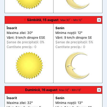
🕆
Sâmbătă, 15 august
:
+
Max
:30˚ -
Min
:12˚
Însorit
Senin
Maxima zilei: 30°
Minima nopții: 12°
Vânt: 9 km/h din
spre
ESE
Vânt: 9 km/h din
spre
SE
Șanse de precip
itații
: 0%
Șanse de precip
itații
: 5%
Cantitate precip.: 0
Cantitate precip.: 0
Duminică, 16 august
:
+
Max
:32˚ -
Min
:13˚
Însorit
Senin
Maxima zilei: 32°
Minima nopții: 13°