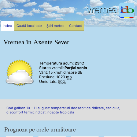
Index
Caută localitate
Știri meteo
Contact
Vremea în Axente Sever
Temperatura acum:
23°C
Starea vremii:
Parțial senin
Vânt:
15 km/h
dinspre SE
Presiune: 1020
mb
Umiditate:
50%
Cod galben 10 – 11 august: temperaturi deosebit de ridicate, caniculă,
disconfort termic ridicat, noapte tropicală
Prognoza pe orele următoare