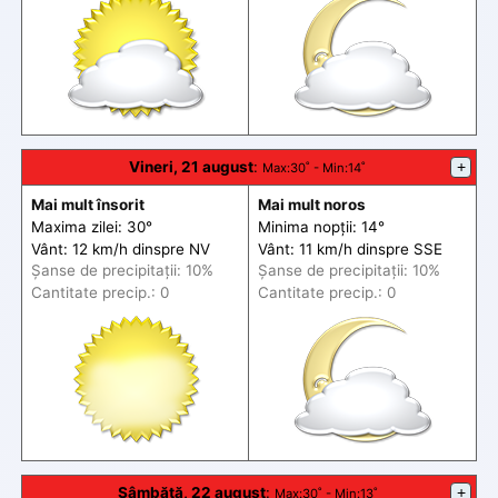
Vineri, 21 august
:
+
Max
:30˚ -
Min
:14˚
Mai mult însorit
Mai mult noros
Maxima zilei: 30°
Minima nopții: 14°
Vânt: 12 km/h din
spre
NV
Vânt: 11 km/h din
spre
SSE
Șanse de precip
itații
: 10%
Șanse de precip
itații
: 10%
Cantitate precip.: 0
Cantitate precip.: 0
Sâmbătă, 22 august
:
+
Max
:30˚ -
Min
:13˚