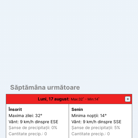
Săptămâna următoare
Luni, 17 august
:
+
Max
:32˚ -
Min
:14˚
Însorit
Senin
Maxima zilei: 32°
Minima nopții: 14°
Vânt: 9 km/h din
spre
ESE
Vânt: 9 km/h din
spre
SSE
Șanse de precip
itații
: 0%
Șanse de precip
itații
: 5%
Cantitate precip.: 0
Cantitate precip.: 0