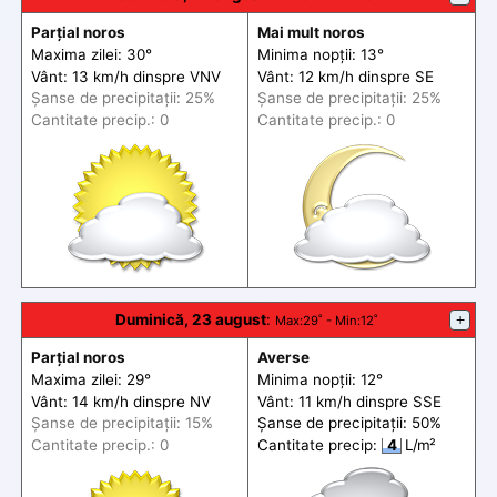
Parțial noros
Mai mult noros
Maxima zilei: 30°
Minima nopții: 13°
Vânt: 13 km/h din
spre
VNV
Vânt: 12 km/h din
spre
SE
Șanse de precip
itații
: 25%
Șanse de precip
itații
: 25%
Cantitate precip.: 0
Cantitate precip.: 0
Duminică, 23 august
:
+
Max
:29˚ -
Min
:12˚
Parțial noros
Averse
Maxima zilei: 29°
Minima nopții: 12°
Vânt: 14 km/h din
spre
NV
Vânt: 11 km/h din
spre
SSE
Șanse de precip
itații
: 15%
Șanse de precip
itații
: 50%
Cantitate precip.: 0
Cantitate precip:
4
L/m²