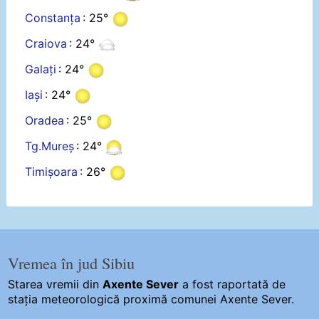
Constanța
: 25°
Craiova
: 24°
Galați
: 24°
Iași
: 24°
Oradea
: 25°
Tg.Mureș
: 24°
Timișoara
: 26°
Vremea în jud Sibiu
Starea vremii din
Axente Sever
a fost raportată de
stația meteorologică proximă comunei Axente Sever.