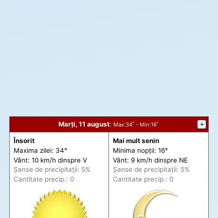
Marți, 11 august
:
+
Max
:34˚ -
Min
:16˚
Însorit
Mai mult senin
Maxima zilei: 34°
Minima nopții: 16°
Vânt: 10 km/h din
spre
V
Vânt: 9 km/h din
spre
NE
Șanse de precip
itații
: 5%
Șanse de precip
itații
: 5%
Cantitate precip.: 0
Cantitate precip.: 0