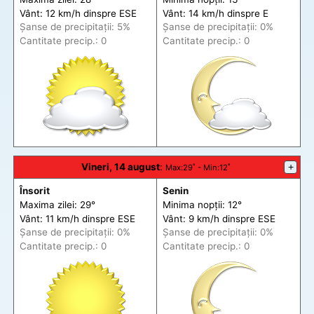
Vânt: 12 km/h din
spre
ESE
Vânt: 14 km/h din
spre
E
Șanse de precip
itații
: 5%
Șanse de precip
itații
: 0%
Cantitate precip.: 0
Cantitate precip.: 0
Vineri, 14 august
:
+
Max
:29˚ -
Min
:12˚
Însorit
Senin
Maxima zilei: 29°
Minima nopții: 12°
Vânt: 11 km/h din
spre
ESE
Vânt: 9 km/h din
spre
ESE
Șanse de precip
itații
: 0%
Șanse de precip
itații
: 0%
Cantitate precip.: 0
Cantitate precip.: 0