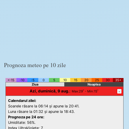
Prognoza meteo pe 10 zile
<-15
-10
-5
0
5
10
15
20
25
30
35+
Ziua
Noaptea
Azi, duminică, 9 aug.
:
-
Max
:29˚ -
Min
:15˚
Calendarul zilei:
Soarele răsare la 06:14 și apune la 20:41.
Luna răsare la 01:32 și apune la 18:43.
Prognoza pe 24 ore:
Umiditate: 56%.
Index UltraViolete:
7.