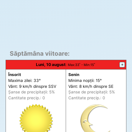
Săptămâna viitoare:
Luni, 10 august
:
+
Max
:33˚ -
Min
:15˚
Însorit
Senin
Maxima zilei: 33°
Minima nopții: 15°
Vânt: 9 km/h din
spre
SSV
Vânt: 8 km/h din
spre
SE
Șanse de precip
itații
: 5%
Șanse de precip
itații
: 5%
Cantitate precip.: 0
Cantitate precip.: 0