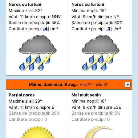
Noros cu furtuni
Noros cu furtuni
Maxima zilei: 32°
Minima nopții: 18°
Vânt: 11 km/h din
spre
NNV
Vânt: 9 km/h din
spre
NE
Șanse de precip
itații
: 55%
Șanse de precip
itații
: 60%
Cantitate precip:
4
L/m²
Cantitate precip:
3
L/m²
Mâine, duminică, 9 aug.
:
+
Max
:29˚ -
Min
:16˚
Parțial noros
Mai mult senin
Maxima zilei: 29°
Minima nopții: 16°
Vânt: 11 km/h din
spre
E
Vânt: 8 km/h din
spre
ESE
Șanse de precip
itații
: 20%
Șanse de precip
itații
: 5%
Cantitate precip.: 0
Cantitate precip.: 0