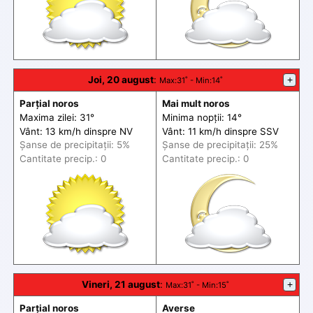
Joi, 20 august
:
+
Max
:31˚ -
Min
:14˚
Parțial noros
Mai mult noros
Maxima zilei: 31°
Minima nopții: 14°
Vânt: 13 km/h din
spre
NV
Vânt: 11 km/h din
spre
SSV
Șanse de precip
itații
: 5%
Șanse de precip
itații
: 25%
Cantitate precip.: 0
Cantitate precip.: 0
Vineri, 21 august
:
+
Max
:31˚ -
Min
:15˚
Parțial noros
Averse