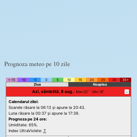
Prognoza meteo pe 10 zile
<-15
-10
-5
0
5
10
15
20
25
30
35+
Ziua
Noaptea
Azi, sâmbătă, 8 aug.
:
-
Max
:32˚ -
Min
:18˚
Calendarul zilei:
Soarele răsare la 06:13 și apune la 20:43.
Luna răsare la 00:37 și apune la 17:39.
Prognoza pe 24 ore:
Umiditate: 65%.
Index UltraViolete:
7.