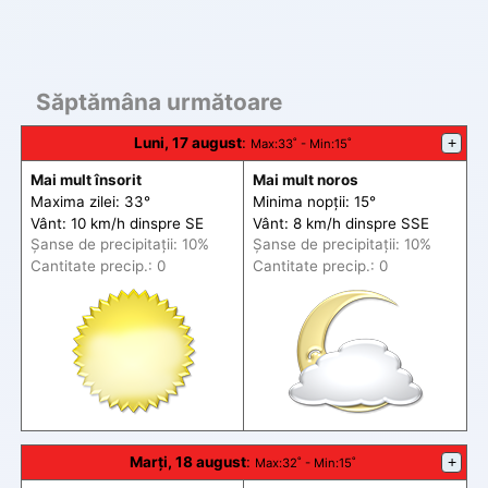
Săptămâna următoare
Luni, 17 august
:
+
Max
:33˚ -
Min
:15˚
Mai mult însorit
Mai mult noros
Maxima zilei: 33°
Minima nopții: 15°
Vânt: 10 km/h din
spre
SE
Vânt: 8 km/h din
spre
SSE
Șanse de precip
itații
: 10%
Șanse de precip
itații
: 10%
Cantitate precip.: 0
Cantitate precip.: 0
Marți, 18 august
:
+
Max
:32˚ -
Min
:15˚