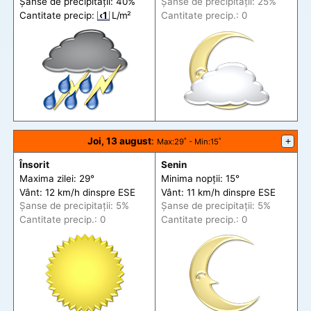
Șanse de precip
itații
: 40%
Șanse de precip
itații
: 25%
Cantitate precip:
‹1
L/m²
Cantitate precip.: 0
Joi, 13 august
:
+
Max
:29˚ -
Min
:15˚
Însorit
Senin
Maxima zilei: 29°
Minima nopții: 15°
Vânt: 12 km/h din
spre
ESE
Vânt: 11 km/h din
spre
ESE
Șanse de precip
itații
: 5%
Șanse de precip
itații
: 5%
Cantitate precip.: 0
Cantitate precip.: 0