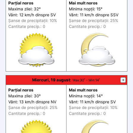
Parțial noros
Mai mult noros
Maxima zilei: 32°
Minima nopții: 15°
Vânt: 12 km/h din
spre
SV
Vânt: 11 km/h din
spre
SSV
Șanse de precip
itații
: 10%
Șanse de precip
itații
: 25%
Cantitate precip.: 0
Cantitate precip.: 0
Miercuri, 19 august
:
+
Max
:30˚ -
Min
:14˚
Parțial noros
Mai mult noros
Maxima zilei: 30°
Minima nopții: 14°
Vânt: 13 km/h din
spre
NV
Vânt: 11 km/h din
spre
SV
Șanse de precip
itații
: 25%
Șanse de precip
itații
: 10%
Cantitate precip.: 0
Cantitate precip.: 0