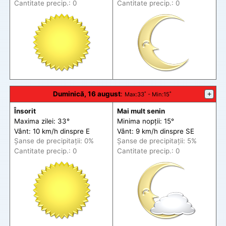
Cantitate precip.: 0
Cantitate precip.: 0
Duminică, 16 august
:
+
Max
:33˚ -
Min
:15˚
Însorit
Mai mult senin
Maxima zilei: 33°
Minima nopții: 15°
Vânt: 10 km/h din
spre
E
Vânt: 9 km/h din
spre
SE
Șanse de precip
itații
: 0%
Șanse de precip
itații
: 5%
Cantitate precip.: 0
Cantitate precip.: 0