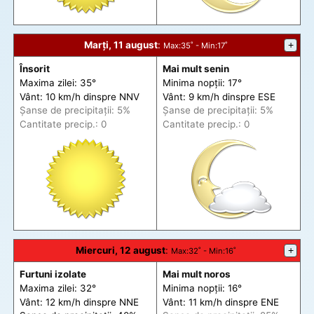
Marți, 11 august
:
+
Max
:35˚ -
Min
:17˚
Însorit
Mai mult senin
Maxima zilei: 35°
Minima nopții: 17°
Vânt: 10 km/h din
spre
NNV
Vânt: 9 km/h din
spre
ESE
Șanse de precip
itații
: 5%
Șanse de precip
itații
: 5%
Cantitate precip.: 0
Cantitate precip.: 0
Miercuri, 12 august
:
+
Max
:32˚ -
Min
:16˚
Furtuni izolate
Mai mult noros
Maxima zilei: 32°
Minima nopții: 16°
Vânt: 12 km/h din
spre
NNE
Vânt: 11 km/h din
spre
ENE