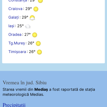
Constanța
: 29°
Craiova
: 29°
Galați
: 29°
Iași
: 25°
Oradea
: 27°
Tg.Mureș
: 26°
Timișoara
: 26°
Vremea în jud. Sibiu
Starea vremii din
Mediaș
a fost raportată de stația
meteorologică Medias.
Precipitații