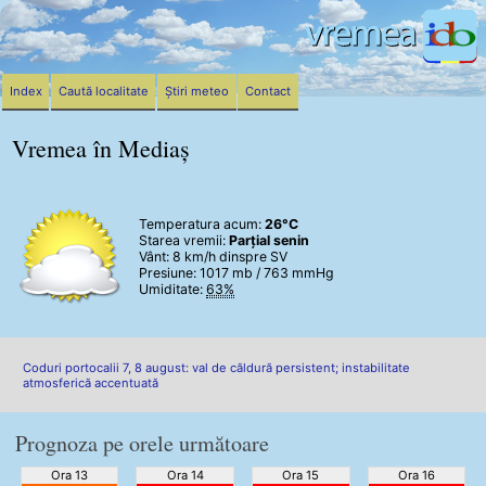
Index
Caută localitate
Știri meteo
Contact
Vremea în Mediaș
Temperatura acum:
26°C
Starea vremii:
Parțial senin
Vânt:
8 km/h
dinspre SV
Presiune: 1017 mb / 763 mmHg
Umiditate:
63%
Coduri portocalii 7, 8 august: val de căldură persistent; instabilitate
atmosferică accentuată
Prognoza pe orele următoare
Ora 13
Ora 14
Ora 15
Ora 16