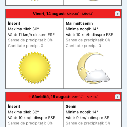
Vineri, 14 august
:
+
Max
:30˚ -
Min
:14˚
Însorit
Mai mult senin
Maxima zilei: 30°
Minima nopții: 14°
Vânt: 11 km/h din
spre
ESE
Vânt: 10 km/h din
spre
ESE
Șanse de precip
itații
: 0%
Șanse de precip
itații
: 0%
Cantitate precip.: 0
Cantitate precip.: 0
🕆
Sâmbătă, 15 august
:
+
Max
:32˚ -
Min
:14˚
Însorit
Senin
Maxima zilei: 32°
Minima nopții: 14°
Vânt: 10 km/h din
spre
ESE
Vânt: 9 km/h din
spre
SE
Șanse de precip
itații
: 0%
Șanse de precip
itații
: 5%