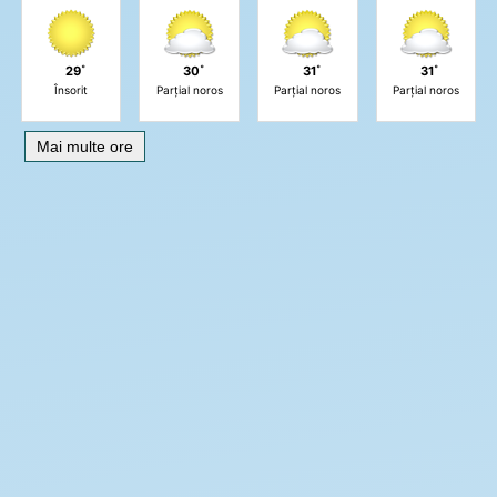
29˚
30˚
31˚
31˚
Însorit
Parțial noros
Parțial noros
Parțial noros
Mai multe ore