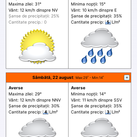
Maxima zilei: 31°
Minima nopții: 15°
Vânt: 12 km/h din
spre
NV
Vânt: 10 km/h din
spre
E
Șanse de precip
itații
: 25%
Șanse de precip
itații
: 35%
Cantitate precip.: 0
Cantitate precip:
5
L/m²
Sâmbătă, 22 august
:
+
Max
:29˚ -
Min
:14˚
Averse
Averse
Maxima zilei: 29°
Minima nopții: 14°
Vânt: 12 km/h din
spre
NNV
Vânt: 11 km/h din
spre
SSV
Șanse de precip
itații
: 30%
Șanse de precip
itații
: 35%
Cantitate precip:
4
L/m²
Cantitate precip:
3
L/m²