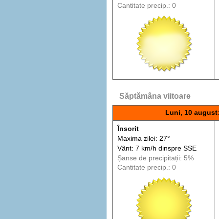
Cantitate precip.: 0
Săptămâna viitoare
Luni, 10 august
Însorit
Maxima zilei: 27°
Vânt: 7 km/h din
spre
SSE
Șanse de precip
itații
: 5%
Cantitate precip.: 0