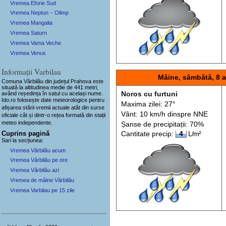
Vremea Eforie Sud
Vremea Neptun
-
Olimp
Vremea Mangalia
Vremea Saturn
Vremea Vama Veche
Vremea Venus
Informații Varbilau
Mâine, sâmbătă, 8 
Comuna Vărbilău
din județul Prahova este
situată la altitudinea medie de 441 metri,
având reședința în satul cu același nume.
Noros cu furtuni
Ido.ro folosește date meteorologice pentru
Maxima zilei: 27°
afișarea stării vremii actuale atât din surse
Vânt: 10 km/h din
spre
NNE
oficiale cât și dintr-o rețea formată din stații
meteo
independente
.
Șanse de precip
itații
: 70%
Cuprins pagină
Cantitate precip:
4
L/m²
Sari la secțiunea:
Vremea Vărbilău acum
Vremea Vărbilău pe ore
Vremea Vărbilău azi
Vremea de mâine Vărbilău
Vremea Varbilau pe 15 zile