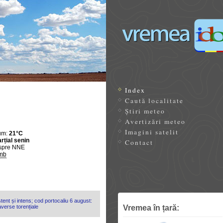
Index
Caută localitate
Știri meteo
Avertizări meteo
Imagini satelit
um:
21°C
rțial senin
Contact
spre NNE
mb
tent și intens; cod portocaliu 6 august:
Vremea în țară:
 averse torențiale