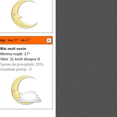
aug.
:
+
Max
:27˚ -
Min
:17˚
Mai mult senin
Minima nopții: 17°
Vânt: 11 km/h din
spre
N
Șanse de precip
itații
: 20%
Cantitate precip.: 0