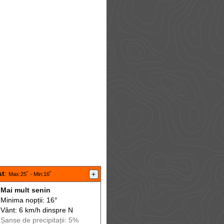
st
:
+
Max
:25˚ -
Min
:16˚
Mai mult senin
Minima nopții: 16°
Vânt: 6 km/h din
spre
N
Șanse de precip
itații
: 5%