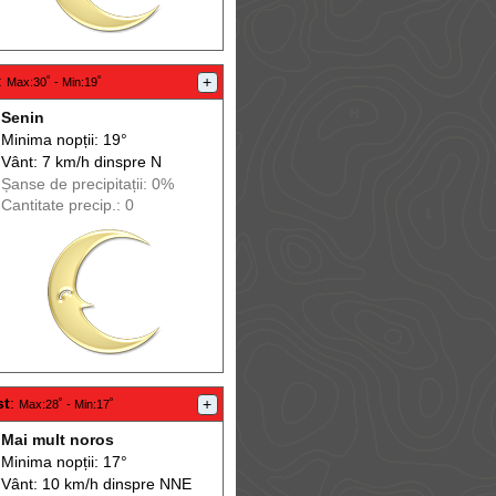
:
+
Max
:30˚ -
Min
:19˚
Senin
Minima nopții: 19°
Vânt: 7 km/h din
spre
N
Șanse de precip
itații
: 0%
Cantitate precip.: 0
st
:
+
Max
:28˚ -
Min
:17˚
Mai mult noros
Minima nopții: 17°
Vânt: 10 km/h din
spre
NNE