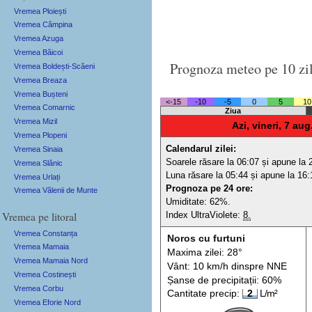
Vremea Ploiești
Vremea Câmpina
Vremea Azuga
Vremea Băicoi
Prognoza meteo pe 10 zi
Vremea Boldești-Scăeni
Vremea Breaza
Vremea Bușteni
<-15
-10
-5
0
5
10
Vremea Comarnic
Ziua
Vremea Mizil
Azi, vineri, 7 aug
Vremea Plopeni
Calendarul zilei:
Vremea Sinaia
Soarele răsare la 06:07 și apune la 
Vremea Slănic
Luna răsare la 05:44 și apune la 16:
Vremea Urlați
Prognoza pe 24 ore:
Vremea Vălenii de Munte
Umiditate: 62%.
Vremea pe litoral
Index UltraViolete:
8.
Vremea Constanța
Noros cu furtuni
Vremea Mamaia
Maxima zilei: 28°
Vremea Mamaia Nord
Vânt: 10 km/h din
spre
NNE
Vremea Costinești
Șanse de precip
itații
: 60%
Vremea Corbu
Cantitate precip:
2
L/m²
Vremea Eforie Nord