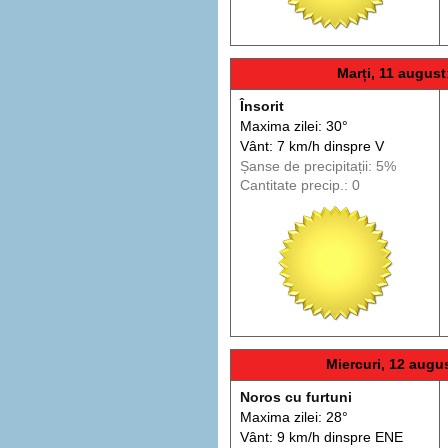
Marți, 11 august
Însorit
Maxima zilei: 30°
Vânt: 7 km/h din
spre
V
Șanse de precip
itații
: 5%
Cantitate precip.: 0
Miercuri, 12 augu
Noros cu furtuni
Maxima zilei: 28°
Vânt: 9 km/h din
spre
ENE