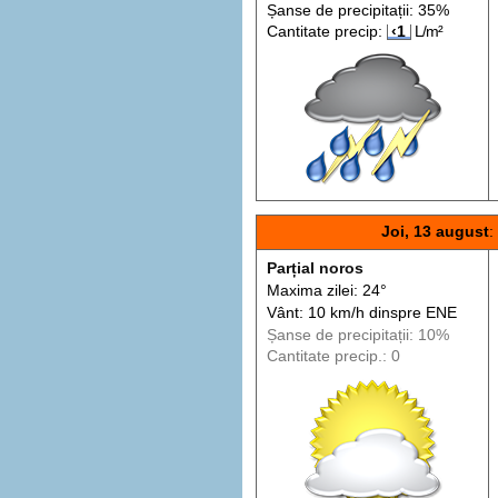
Șanse de precip
itații
: 35%
Cantitate precip:
‹1
L/m²
Joi, 13 august
:
Parțial noros
Maxima zilei: 24°
Vânt: 10 km/h din
spre
ENE
Șanse de precip
itații
: 10%
Cantitate precip.: 0