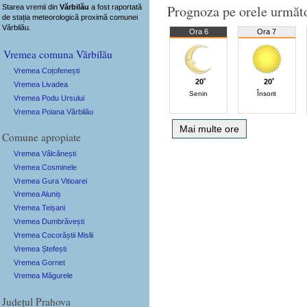
Prognoza pe orele următ
Starea vremii din
Vărbilău
a fost raportată
de stația meteorologică proximă comunei
Vărbilău.
Ora 6
Ora 7
Vremea comuna Vărbilău
Vremea Coțofenești
20˚
20˚
Vremea Livadea
Senin
Însorit
Vremea Podu Ursului
Vremea Poiana Vărbilău
Mai multe ore
Comune apropiate
Vremea Vâlcănești
Vremea Cosminele
Vremea Gura Vitioarei
Vremea Aluniș
Vremea Teișani
Vremea Dumbrăvești
Vremea Cocorăștii Mislii
Vremea Ștefești
Vremea Gornet
Vremea Măgurele
Județul Prahova