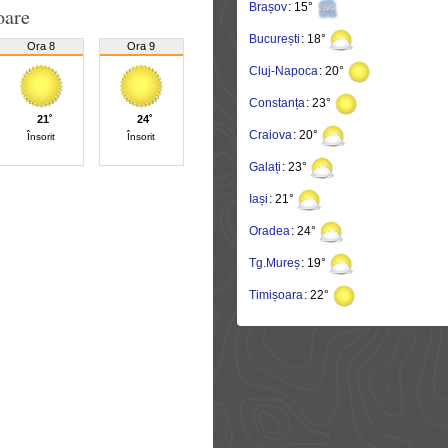
Brașov
: 15°
oare
București
: 18°
Ora 8
Ora 9
Cluj-Napoca
: 20°
Constanța
: 23°
21˚
24˚
Craiova
: 20°
Însorit
Însorit
Galați
: 23°
Iași
: 21°
Oradea
: 24°
Tg.Mureș
: 19°
Timișoara
: 22°