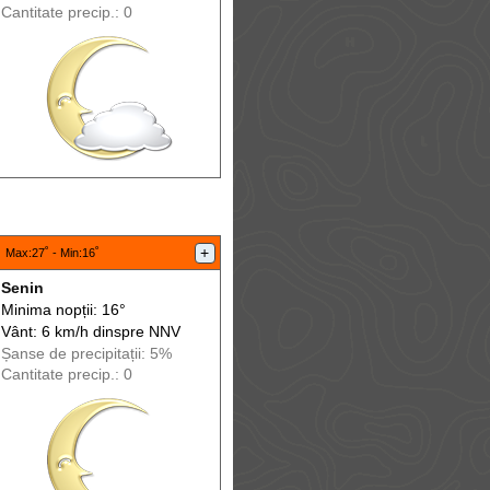
Cantitate precip.: 0
:
+
Max
:27˚ -
Min
:16˚
Senin
Minima nopții: 16°
Vânt: 6 km/h din
spre
NNV
Șanse de precip
itații
: 5%
Cantitate precip.: 0