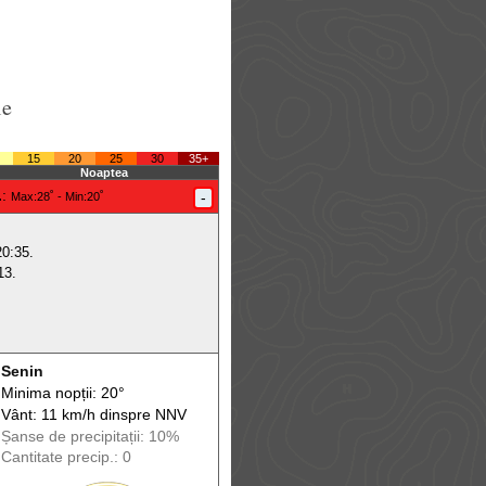
le
15
20
25
30
35+
Noaptea
.
:
-
Max
:28˚ -
Min
:20˚
20:35.
13.
Senin
Minima nopții: 20°
Vânt: 11 km/h din
spre
NNV
Șanse de precip
itații
: 10%
Cantitate precip.: 0