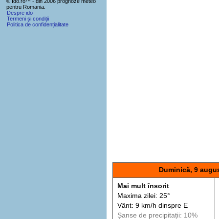
© Ido.ro™ - din 2006 prognoze meteo
pentru Romania.
Despre ido
Termeni și condiții
Politica de confidențialitate
Duminică, 9 augu
Mai mult însorit
Maxima zilei: 25°
Vânt: 9 km/h din
spre
E
Șanse de precip
itații
: 10%