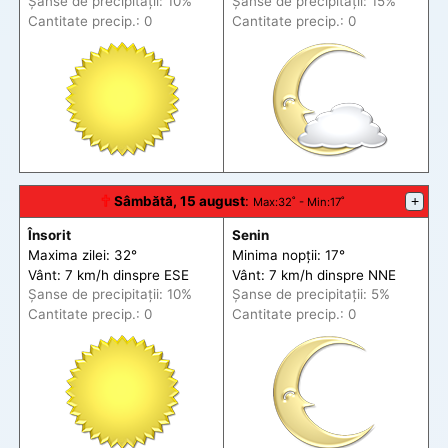
Șanse de precip
itații
: 10%
Șanse de precip
itații
: 15%
Cantitate precip.: 0
Cantitate precip.: 0
🕆
Sâmbătă, 15 august
:
+
Max
:32˚ -
Min
:17˚
Însorit
Senin
Maxima zilei: 32°
Minima nopții: 17°
Vânt: 7 km/h din
spre
ESE
Vânt: 7 km/h din
spre
NNE
Șanse de precip
itații
: 10%
Șanse de precip
itații
: 5%
Cantitate precip.: 0
Cantitate precip.: 0