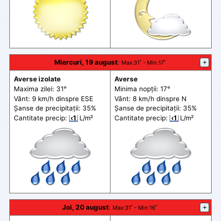
Miercuri, 19 august
:
+
Max
:31˚ -
Min
:17˚
Averse izolate
Averse
Maxima zilei: 31°
Minima nopții: 17°
Vânt: 9 km/h din
spre
ESE
Vânt: 8 km/h din
spre
N
Șanse de precip
itații
: 35%
Șanse de precip
itații
: 35%
Cantitate precip:
‹1
L/m²
Cantitate precip:
‹1
L/m²
Joi, 20 august
:
+
Max
:31˚ -
Min
:16˚