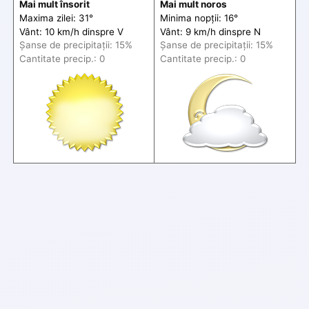
Mai mult însorit
Mai mult noros
Maxima zilei: 31°
Minima nopții: 16°
Vânt: 10 km/h din
spre
V
Vânt: 9 km/h din
spre
N
Șanse de precip
itații
: 15%
Șanse de precip
itații
: 15%
Cantitate precip.: 0
Cantitate precip.: 0