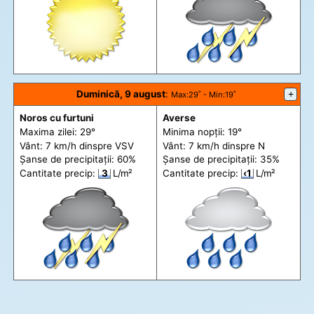
Duminică, 9 august
:
+
Max
:29˚ -
Min
:19˚
Noros cu furtuni
Averse
Maxima zilei: 29°
Minima nopții: 19°
Vânt: 7 km/h din
spre
VSV
Vânt: 7 km/h din
spre
N
Șanse de precip
itații
: 60%
Șanse de precip
itații
: 35%
Cantitate precip:
3
L/m²
Cantitate precip:
‹1
L/m²