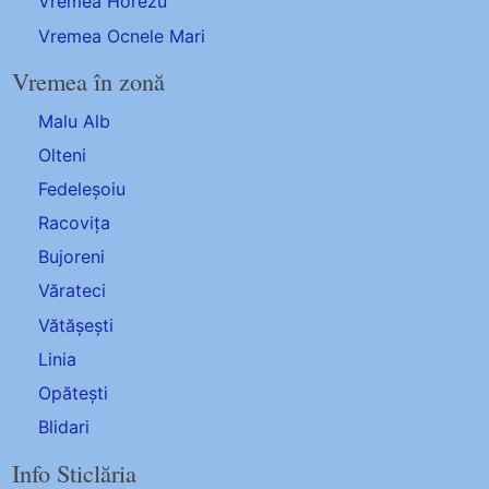
Vremea Horezu
Vremea Ocnele Mari
Vremea în zonă
Malu Alb
Olteni
Fedeleșoiu
Racovița
Bujoreni
Vărateci
Vătășești
Linia
Opătești
Blidari
Info Sticlăria