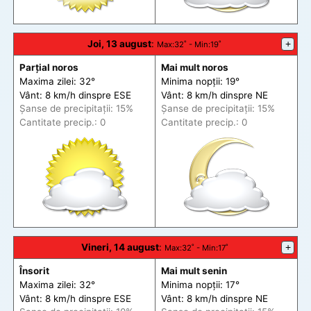
Joi, 13 august
:
+
Max
:32˚ -
Min
:19˚
Parțial noros
Mai mult noros
Maxima zilei: 32°
Minima nopții: 19°
Vânt: 8 km/h din
spre
ESE
Vânt: 8 km/h din
spre
NE
Șanse de precip
itații
: 15%
Șanse de precip
itații
: 15%
Cantitate precip.: 0
Cantitate precip.: 0
Vineri, 14 august
:
+
Max
:32˚ -
Min
:17˚
Însorit
Mai mult senin
Maxima zilei: 32°
Minima nopții: 17°
Vânt: 8 km/h din
spre
ESE
Vânt: 8 km/h din
spre
NE