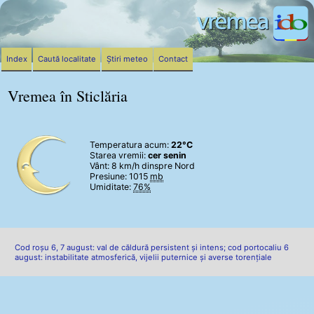
Index
Caută localitate
Știri meteo
Contact
Vremea în Sticlăria
Temperatura acum:
22°C
Starea vremii:
cer senin
Vânt:
8 km/h
dinspre Nord
Presiune: 1015
mb
Umiditate:
76%
Cod roșu 6, 7 august: val de căldură persistent și intens; cod portocaliu 6
august: instabilitate atmosferică, vijelii puternice și averse torențiale