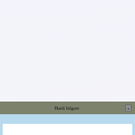
Hartă fulgere
+