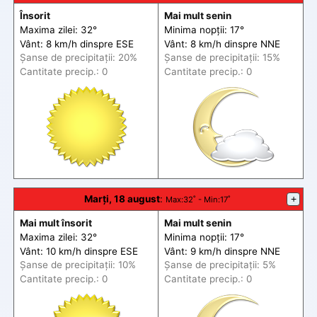
Însorit
Mai mult senin
Maxima zilei: 32°
Minima nopții: 17°
Vânt: 8 km/h din
spre
ESE
Vânt: 8 km/h din
spre
NNE
Șanse de precip
itații
: 20%
Șanse de precip
itații
: 15%
Cantitate precip.: 0
Cantitate precip.: 0
Marți, 18 august
:
+
Max
:32˚ -
Min
:17˚
Mai mult însorit
Mai mult senin
Maxima zilei: 32°
Minima nopții: 17°
Vânt: 10 km/h din
spre
ESE
Vânt: 9 km/h din
spre
NNE
Șanse de precip
itații
: 10%
Șanse de precip
itații
: 5%
Cantitate precip.: 0
Cantitate precip.: 0