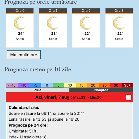
Prognoza pe orele următoare
Ora 0
Ora 1
Ora 2
Ora 3
24˚
23˚
22˚
22˚
Senin
Senin
Senin
Senin
Mai multe ore
Prognoza meteo pe 10 zile
<-15
-10
-5
0
5
10
15
20
25
30
35+
Ziua
Noaptea
Azi, vineri, 7 aug.
:
-
Max
:33˚ -
Min
:20˚
Calendarul zilei:
Soarele răsare la 06:14 și apune la 20:41.
Luna răsare la 13:53 și apune la 16:20.
Prognoza pe 24 ore:
Umiditate: 51%.
Index UltraViolete:
8.