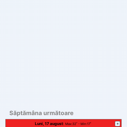
Săptămâna următoare
Luni, 17 august
:
+
Max
:32˚ -
Min
:17˚