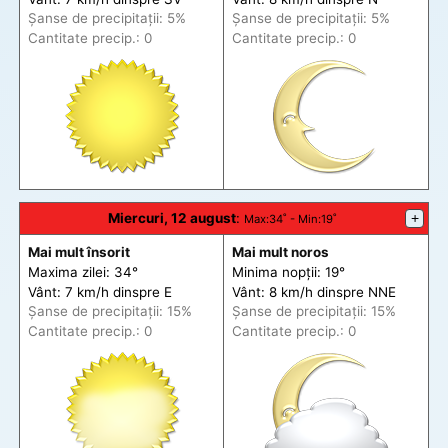
Șanse de precip
itații
: 5%
Șanse de precip
itații
: 5%
Cantitate precip.: 0
Cantitate precip.: 0
Miercuri, 12 august
:
+
Max
:34˚ -
Min
:19˚
Mai mult însorit
Mai mult noros
Maxima zilei: 34°
Minima nopții: 19°
Vânt: 7 km/h din
spre
E
Vânt: 8 km/h din
spre
NNE
Șanse de precip
itații
: 15%
Șanse de precip
itații
: 15%
Cantitate precip.: 0
Cantitate precip.: 0