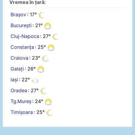
Vremea în țară:
Brașov
: 17°
București
: 21°
Cluj-Napoca
: 27°
Constanța
: 25°
Craiova
: 23°
Galați
: 26°
Iași
: 22°
Oradea
: 27°
Tg.Mureș
: 24°
Timișoara
: 25°