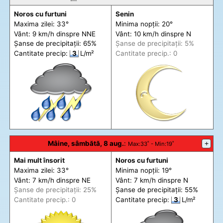
Noros cu furtuni
Senin
Maxima zilei: 33°
Minima nopții: 20°
Vânt: 9 km/h din
spre
NNE
Vânt: 10 km/h din
spre
N
Șanse de precip
itații
: 65%
Șanse de precip
itații
: 5%
Cantitate precip:
3
L/m²
Cantitate precip.: 0
Mâine, sâmbătă, 8 aug.
:
+
Max
:33˚ -
Min
:19˚
Mai mult însorit
Noros cu furtuni
Maxima zilei: 33°
Minima nopții: 19°
Vânt: 7 km/h din
spre
NE
Vânt: 7 km/h din
spre
N
Șanse de precip
itații
: 25%
Șanse de precip
itații
: 55%
Cantitate precip.: 0
Cantitate precip:
3
L/m²