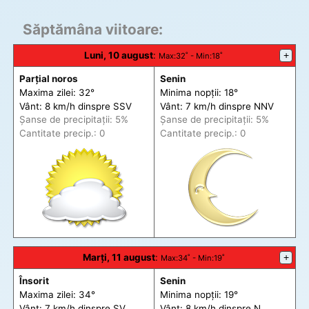
Săptămâna viitoare:
Luni, 10 august
:
+
Max
:32˚ -
Min
:18˚
Parțial noros
Senin
Maxima zilei: 32°
Minima nopții: 18°
Vânt: 8 km/h din
spre
SSV
Vânt: 7 km/h din
spre
NNV
Șanse de precip
itații
: 5%
Șanse de precip
itații
: 5%
Cantitate precip.: 0
Cantitate precip.: 0
Marți, 11 august
:
+
Max
:34˚ -
Min
:19˚
Însorit
Senin
Maxima zilei: 34°
Minima nopții: 19°
Vânt: 7 km/h din
spre
SV
Vânt: 8 km/h din
spre
N