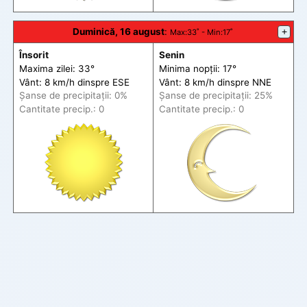
Duminică, 16 august
:
+
Max
:33˚ -
Min
:17˚
Însorit
Senin
Maxima zilei: 33°
Minima nopții: 17°
Vânt: 8 km/h din
spre
ESE
Vânt: 8 km/h din
spre
NNE
Șanse de precip
itații
: 0%
Șanse de precip
itații
: 25%
Cantitate precip.: 0
Cantitate precip.: 0