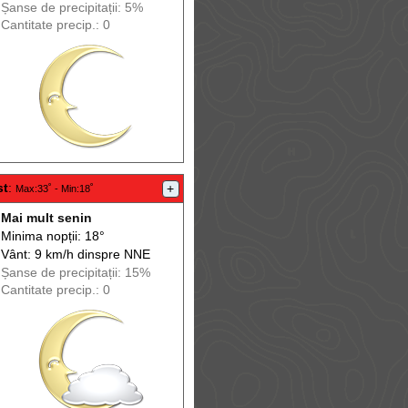
Șanse de precip
itații
: 5%
Cantitate precip.: 0
st
:
+
Max
:33˚ -
Min
:18˚
Mai mult senin
Minima nopții: 18°
Vânt: 9 km/h din
spre
NNE
Șanse de precip
itații
: 15%
Cantitate precip.: 0