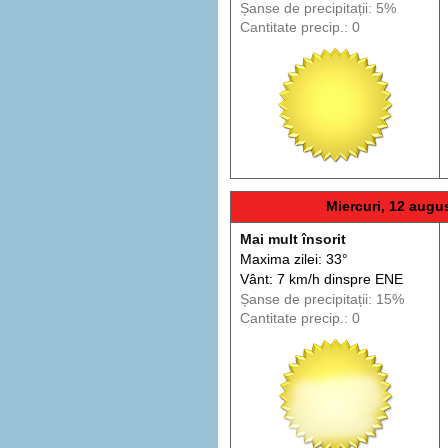
Șanse de precip
itații
: 5%
Cantitate precip.: 0
Miercuri, 12 augu
Mai mult însorit
Maxima zilei: 33°
Vânt: 7 km/h din
spre
ENE
Șanse de precip
itații
: 15%
Cantitate precip.: 0