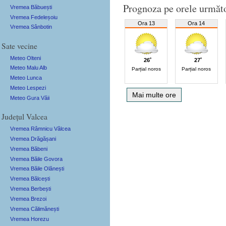
Prognoza pe orele următ
Vremea Băbuești
Vremea Fedeleșoiu
Ora 13
Ora 14
Vremea Sânbotin
Sate vecine
Meteo Olteni
26˚
27˚
Meteo Malu Alb
Parțial noros
Parțial noros
Meteo Lunca
Meteo Lespezi
Mai multe ore
Meteo Gura Văii
Județul Valcea
Vremea Râmnicu Vâlcea
Vremea Drăgășani
Vremea Băbeni
Vremea Băile Govora
Vremea Băile Olănești
Vremea Bălcești
Vremea Berbești
Vremea Brezoi
Vremea Călimănești
Vremea Horezu