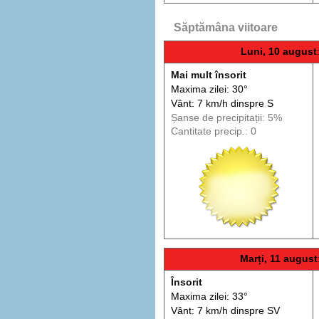
Săptămâna viitoare
Luni, 10 august
Mai mult însorit
Maxima zilei: 30°
Vânt: 7 km/h din
spre
S
Șanse de precip
itații
: 5%
Cantitate precip.: 0
Marți, 11 august
Însorit
Maxima zilei: 33°
Vânt: 7 km/h din
spre
SV