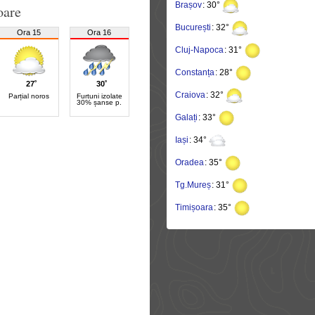
Brașov
: 30°
oare
București
: 32°
Ora 15
Ora 16
Cluj-Napoca
: 31°
Constanța
: 28°
27˚
30˚
Craiova
: 32°
Parțial noros
Furtuni izolate
30% șanse p.
Galați
: 33°
Iași
: 34°
Oradea
: 35°
Tg.Mureș
: 31°
Timișoara
: 35°