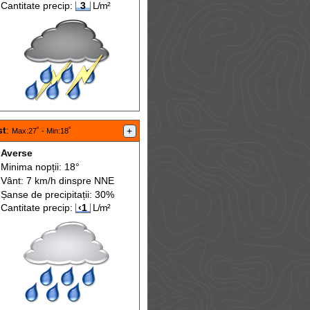
Cantitate precip:
3
L/m²
st
:
+
Max
:27˚ -
Min
:18˚
Averse
Minima nopții: 18°
Vânt: 7 km/h din
spre
NNE
Șanse de precip
itații
: 30%
Cantitate precip:
‹1
L/m²