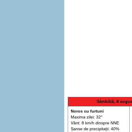
Sâmbătă, 8 augus
Noros cu furtuni
Maxima zilei: 32°
Vânt: 8 km/h din
spre
NNE
Șanse de precip
itații
: 40%