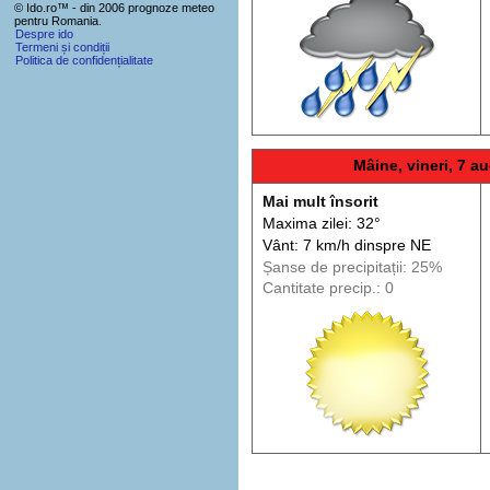
© Ido.ro™ - din 2006 prognoze meteo
pentru Romania.
Despre ido
Termeni și condiții
Politica de confidențialitate
Mâine, vineri, 7 au
Mai mult însorit
Maxima zilei: 32°
Vânt: 7 km/h din
spre
NE
Șanse de precip
itații
: 25%
Cantitate precip.: 0