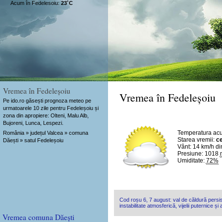
Acum în Fedelesoiu:
23˚C
Vremea în Fedeleșoiu
Vremea în Fedeleșoiu
Pe ido.ro găsești prognoza meteo pe
urmatoarele 10 zile pentru Fedeleșoiu și
zona din apropiere: Olteni, Malu Alb,
Bujoreni, Lunca, Lespezi.
Temperatura ac
România » județul Valcea » comuna
Starea vremii:
ce
Dăești » satul Fedeleșoiu
Vânt:
14 km/h
di
Presiune: 1018
Umiditate:
72%
Cod roșu 6, 7 august: val de căldură persis
instabilitate atmosferică, vijelii puternice și
Vremea comuna Dăești