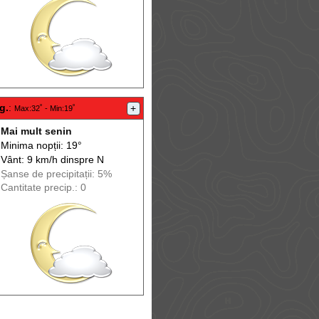
g.
:
+
Max
:32˚ -
Min
:19˚
Mai mult senin
Minima nopții: 19°
Vânt: 9 km/h din
spre
N
Șanse de precip
itații
: 5%
Cantitate precip.: 0