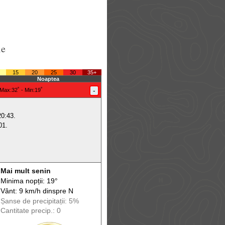
le
15
20
25
30
35+
Noaptea
-
Max
:32˚ -
Min
:19˚
20:43.
01.
Mai mult senin
Minima nopții: 19°
Vânt: 9 km/h din
spre
N
Șanse de precip
itații
: 5%
Cantitate precip.: 0