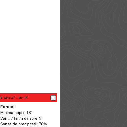
t
:
+
Max
:32˚ -
Min
:18˚
Furtuni
Minima nopții: 18°
Vânt: 7 km/h din
spre
N
Șanse de precip
itații
: 70%