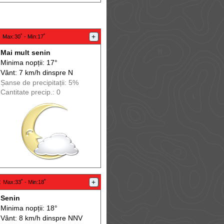
:
+
Max
:30˚ -
Min
:17˚
Mai mult senin
Minima nopții: 17°
Vânt: 7 km/h din
spre
N
Șanse de precip
itații
: 5%
Cantitate precip.: 0
:
+
Max
:33˚ -
Min
:18˚
Senin
Minima nopții: 18°
Vânt: 8 km/h din
spre
NNV