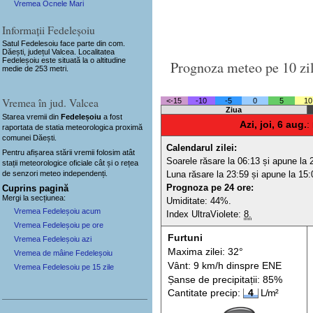
Vremea Ocnele Mari
Informații Fedeleșoiu
Satul Fedelesoiu
face parte din com.
Dăești, județul Valcea. Localitatea
Fedeleșoiu este situată la o altitudine
Prognoza meteo pe 10 zi
medie de 253 metri.
Vremea în jud. Valcea
<-15
-10
-5
0
5
10
Ziua
Starea vremii din
Fedeleșoiu
a fost
Azi, joi, 6 aug.
:
raportata de statia meteorologica proximă
comunei Dăești.
Calendarul zilei:
Pentru afișarea stării vremii folosim atât
Soarele răsare la 06:13 și apune la 
stații meteorologice oficiale cât și o rețea
de senzori meteo
independenți
.
Luna răsare la 23:59 și apune la 15:
Prognoza pe 24 ore:
Cuprins pagină
Mergi la secțiunea:
Umiditate: 44%.
Vremea Fedeleșoiu acum
Index UltraViolete:
8.
Vremea Fedeleșoiu pe ore
Furtuni
Vremea Fedeleșoiu azi
Maxima zilei: 32°
Vremea de mâine Fedeleșoiu
Vânt: 9 km/h din
spre
ENE
Vremea Fedelesoiu pe 15 zile
Șanse de precip
itații
: 85%
Cantitate precip:
4
L/m²