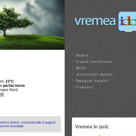
Index
Caută localitate
Știri
Avertizări meteo
Imagini satelit
um:
23°C
r partial noros
Contact
nspre Nord
mb
tent și intens; cod portocaliu 6 august:
Vremea în țară:
 averse torențiale