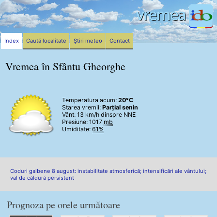
Index
Caută localitate
Știri meteo
Contact
Vremea în Sfântu Gheorghe
Temperatura acum:
20°C
Starea vremii:
Parțial senin
Vânt:
13 km/h
dinspre NNE
Presiune: 1017
mb
Umiditate:
61%
Coduri galbene 8 august: instabilitate atmosferică; intensificări ale vântului;
val de căldură persistent
Prognoza pe orele următoare