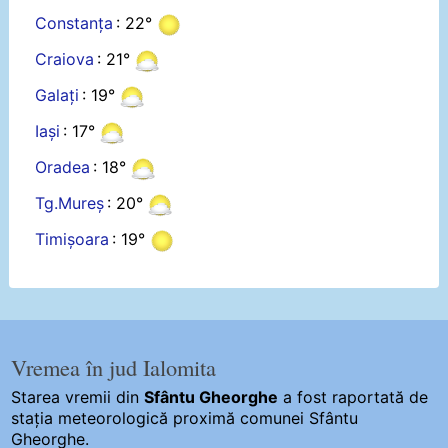
Constanța
: 22°
Craiova
: 21°
Galați
: 19°
Iași
: 17°
Oradea
: 18°
Tg.Mureș
: 20°
Timișoara
: 19°
Vremea în jud Ialomita
Starea vremii din
Sfântu Gheorghe
a fost raportată de
stația meteorologică proximă comunei Sfântu
Gheorghe.