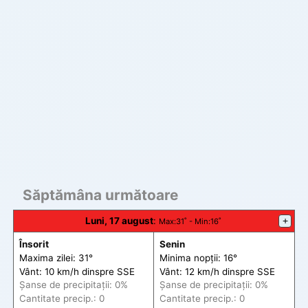
Săptămâna următoare
Luni, 17 august
:
+
Max
:31˚ -
Min
:16˚
Însorit
Senin
Maxima zilei: 31°
Minima nopții: 16°
Vânt: 10 km/h din
spre
SSE
Vânt: 12 km/h din
spre
SSE
Șanse de precip
itații
: 0%
Șanse de precip
itații
: 0%
Cantitate precip.: 0
Cantitate precip.: 0