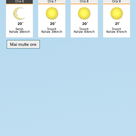
Ora 6
Ora 7
Ora 8
Ora 9
20˚
20˚
20˚
21˚
Senin
Însorit
Însorit
Însorit
Rafale 38km/h
Rafale 39km/h
Rafale 40km/h
Rafale 41km/h
Mai multe ore