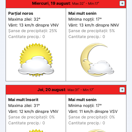
Miercuri, 19 august
:
+
Max
:32˚ -
Min
:17˚
Parțial noros
Mai mult senin
Maxima zilei: 32°
Minima nopții: 17°
Vânt: 13 km/h din
spre
VNV
Vânt: 13 km/h din
spre
NNV
Șanse de precip
itații
: 25%
Șanse de precip
itații
: 5%
Cantitate precip.: 0
Cantitate precip.: 0
Joi, 20 august
:
+
Max
:31˚ -
Min
:17˚
Mai mult însorit
Mai mult senin
Maxima zilei: 31°
Minima nopții: 17°
Vânt: 12 km/h din
spre
VNV
Vânt: 11 km/h din
spre
VSV
Șanse de precip
itații
: 0%
Șanse de precip
itații
: 0%
Cantitate precip.: 0
Cantitate precip.: 0