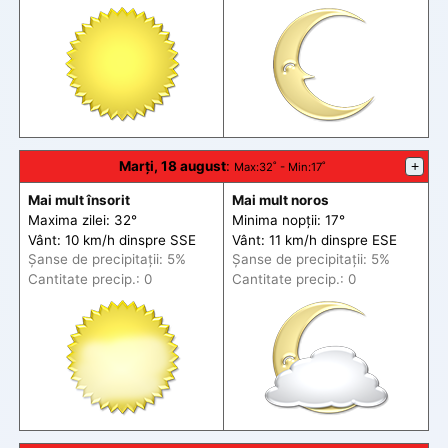
Marți, 18 august
:
+
Max
:32˚ -
Min
:17˚
Mai mult însorit
Mai mult noros
Maxima zilei: 32°
Minima nopții: 17°
Vânt: 10 km/h din
spre
SSE
Vânt: 11 km/h din
spre
ESE
Șanse de precip
itații
: 5%
Șanse de precip
itații
: 5%
Cantitate precip.: 0
Cantitate precip.: 0