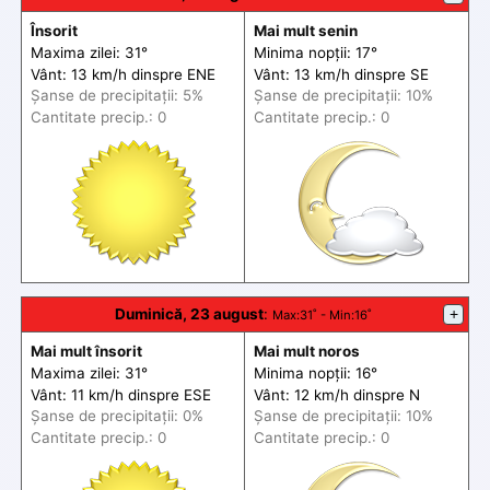
Însorit
Mai mult senin
Maxima zilei: 31°
Minima nopții: 17°
Vânt: 13 km/h din
spre
ENE
Vânt: 13 km/h din
spre
SE
Șanse de precip
itații
: 5%
Șanse de precip
itații
: 10%
Cantitate precip.: 0
Cantitate precip.: 0
Duminică, 23 august
:
+
Max
:31˚ -
Min
:16˚
Mai mult însorit
Mai mult noros
Maxima zilei: 31°
Minima nopții: 16°
Vânt: 11 km/h din
spre
ESE
Vânt: 12 km/h din
spre
N
Șanse de precip
itații
: 0%
Șanse de precip
itații
: 10%
Cantitate precip.: 0
Cantitate precip.: 0