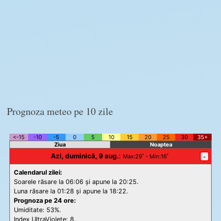
Prognoza meteo pe 10 zile
<-15
-10
-5
0
5
10
15
20
25
30
35+
Ziua
Noaptea
Azi, duminică, 9 aug.
:
-
Max
:29˚ -
Min
:16˚
Calendarul zilei:
Soarele răsare la 06:06 și apune la 20:25.
Luna răsare la 01:28 și apune la 18:22.
Prognoza pe 24 ore:
Umiditate: 53%.
Index UltraViolete:
8.