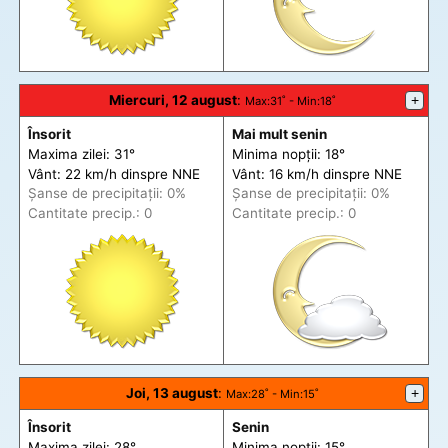
Miercuri, 12 august
:
+
Max
:31˚ -
Min
:18˚
Însorit
Mai mult senin
Maxima zilei: 31°
Minima nopții: 18°
Vânt: 22 km/h din
spre
NNE
Vânt: 16 km/h din
spre
NNE
Șanse de precip
itații
: 0%
Șanse de precip
itații
: 0%
Cantitate precip.: 0
Cantitate precip.: 0
Joi, 13 august
:
+
Max
:28˚ -
Min
:15˚
Însorit
Senin
Maxima zilei: 28°
Minima nopții: 15°