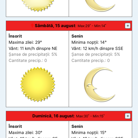
🕆
Sâmbătă, 15 august
:
+
Max
:29˚ -
Min
:14˚
Însorit
Senin
Maxima zilei: 29°
Minima nopții: 14°
Vânt: 11 km/h din
spre
NE
Vânt: 12 km/h din
spre
SSE
Șanse de precip
itații
: 5%
Șanse de precip
itații
: 5%
Cantitate precip.: 0
Cantitate precip.: 0
Duminică, 16 august
:
+
Max
:30˚ -
Min
:15˚
Însorit
Senin
Maxima zilei: 30°
Minima nopții: 15°