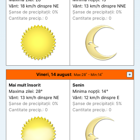
Vânt: 18 km/h din
spre
NE
Vânt: 13 km/h din
spre
NNE
Șanse de precip
itații
: 0%
Șanse de precip
itații
: 0%
Cantitate precip.: 0
Cantitate precip.: 0
Vineri, 14 august
:
+
Max
:28˚ -
Min
:14˚
Mai mult însorit
Senin
Maxima zilei: 28°
Minima nopții: 14°
Vânt: 13 km/h din
spre
NE
Vânt: 12 km/h din
spre
E
Șanse de precip
itații
: 0%
Șanse de precip
itații
: 5%
Cantitate precip.: 0
Cantitate precip.: 0