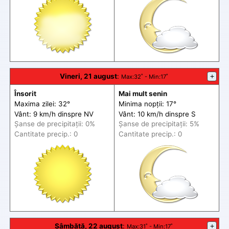
Vineri, 21 august
:
+
Max
:32˚ -
Min
:17˚
Însorit
Mai mult senin
Maxima zilei: 32°
Minima nopții: 17°
Vânt: 9 km/h din
spre
NV
Vânt: 10 km/h din
spre
S
Șanse de precip
itații
: 0%
Șanse de precip
itații
: 5%
Cantitate precip.: 0
Cantitate precip.: 0
Sâmbătă, 22 august
:
+
Max
:31˚ -
Min
:17˚