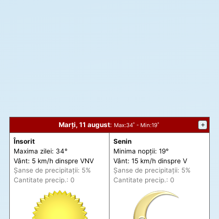
Marți, 11 august
:
+
Max
:34˚ -
Min
:19˚
Însorit
Senin
Maxima zilei: 34°
Minima nopții: 19°
Vânt: 5 km/h din
spre
VNV
Vânt: 15 km/h din
spre
V
Șanse de precip
itații
: 5%
Șanse de precip
itații
: 5%
Cantitate precip.: 0
Cantitate precip.: 0