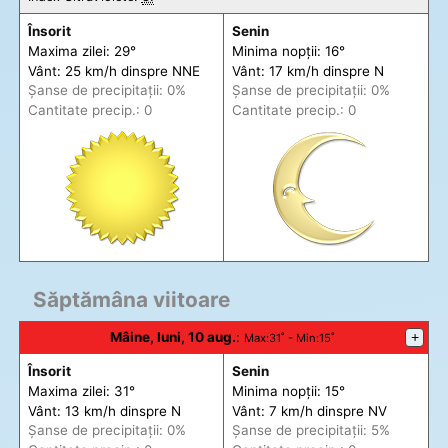
Însorit
Senin
Maxima zilei: 29°
Minima nopții: 16°
Vânt: 25 km/h din
spre
NNE
Vânt: 17 km/h din
spre
N
Șanse de precip
itații
: 0%
Șanse de precip
itații
: 0%
Cantitate precip.: 0
Cantitate precip.: 0
Săptămâna viitoare
Mâine, luni, 10 aug.
:
+
Max
:31˚ -
Min
:15˚
Însorit
Senin
Maxima zilei: 31°
Minima nopții: 15°
Vânt: 13 km/h din
spre
N
Vânt: 7 km/h din
spre
NV
Șanse de precip
itații
: 0%
Șanse de precip
itații
: 5%