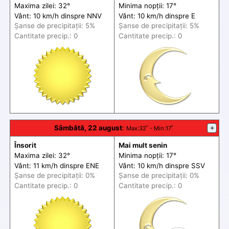
Maxima zilei: 32°
Minima nopții: 17°
Vânt: 10 km/h din
spre
NNV
Vânt: 10 km/h din
spre
E
Șanse de precip
itații
: 5%
Șanse de precip
itații
: 5%
Cantitate precip.: 0
Cantitate precip.: 0
Sâmbătă, 22 august
:
+
Max
:32˚ -
Min
:17˚
Însorit
Mai mult senin
Maxima zilei: 32°
Minima nopții: 17°
Vânt: 11 km/h din
spre
ENE
Vânt: 10 km/h din
spre
SSV
Șanse de precip
itații
: 0%
Șanse de precip
itații
: 0%
Cantitate precip.: 0
Cantitate precip.: 0