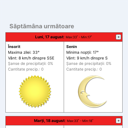
Săptămâna următoare
Luni, 17 august
:
+
Max
:33˚ -
Min
:17˚
Însorit
Senin
Maxima zilei: 33°
Minima nopții: 17°
Vânt: 8 km/h din
spre
SSE
Vânt: 9 km/h din
spre
S
Șanse de precip
itații
: 0%
Șanse de precip
itații
: 0%
Cantitate precip.: 0
Cantitate precip.: 0
Marți, 18 august
:
+
Max
:33˚ -
Min
:18˚