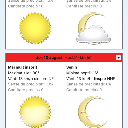
Șanse de precip
itații
: 0%
Șanse de precip
itații
: 5%
Cantitate precip.: 0
Cantitate precip.: 0
Joi, 13 august
:
+
Max
:30˚ -
Min
:16˚
Mai mult însorit
Senin
Maxima zilei: 30°
Minima nopții: 16°
Vânt: 18 km/h din
spre
NE
Vânt: 13 km/h din
spre
NNE
Șanse de precip
itații
: 0%
Șanse de precip
itații
: 0%
Cantitate precip.: 0
Cantitate precip.: 0