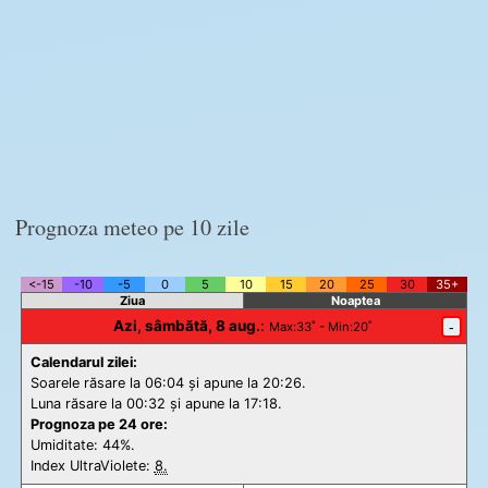
Prognoza meteo pe 10 zile
<-15
-10
-5
0
5
10
15
20
25
30
35+
Ziua
Noaptea
Azi, sâmbătă, 8 aug.
:
-
Max
:33˚ -
Min
:20˚
Calendarul zilei:
Soarele răsare la 06:04 și apune la 20:26.
Luna răsare la 00:32 și apune la 17:18.
Prognoza pe 24 ore:
Umiditate: 44%.
Index UltraViolete:
8.