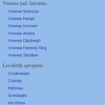
Vremea jud. Ialomita
Vremea Slobozia
Vremea Fetești
Vremea Urziceni
Vremea Amara
Vremea Căzănești
Vremea Fierbinți-Târg
Vremea Țăndărei
Localități apropiate
Cosâmbești
Ciulnița
Păltinișu
Gimbășăni
Ion Ghica