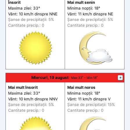
Însorit
Mai mult senin
Maxima zilei: 33°
Minima nopții: 18°
Vânt: 10 km/h din
spre
NNE
Vânt: 11 km/h din
spre
NE
Șanse de precip
itații
: 5%
Șanse de precip
itații
: 5%
Cantitate precip.: 0
Cantitate precip.: 0
Miercuri, 19 august
:
+
Max
:33˚ -
Min
:18˚
Mai mult însorit
Mai mult noros
Maxima zilei: 33°
Minima nopții: 18°
Vânt: 10 km/h din
spre
NNV
Vânt: 11 km/h din
spre
V
Șanse de precip
itații
: 5%
Șanse de precip
itații
: 15%
Cantitate precip.: 0
Cantitate precip.: 0