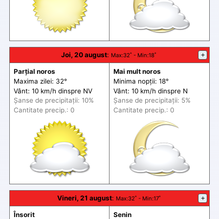
Joi, 20 august
:
+
Max
:32˚ -
Min
:18˚
Parțial noros
Mai mult noros
Maxima zilei: 32°
Minima nopții: 18°
Vânt: 10 km/h din
spre
NV
Vânt: 10 km/h din
spre
N
Șanse de precip
itații
: 10%
Șanse de precip
itații
: 5%
Cantitate precip.: 0
Cantitate precip.: 0
Vineri, 21 august
:
+
Max
:32˚ -
Min
:17˚
Însorit
Senin