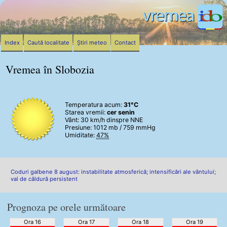
Index
Caută localitate
Știri meteo
Contact
Vremea în Slobozia
Temperatura acum:
31°C
Starea vremii:
cer senin
Vânt:
30 km/h
dinspre NNE
Presiune: 1012 mb / 759 mmHg
Umiditate:
47%
Coduri galbene 8 august: instabilitate atmosferică; intensificări ale vântului;
val de căldură persistent
Prognoza pe orele următoare
Ora 16
Ora 17
Ora 18
Ora 19