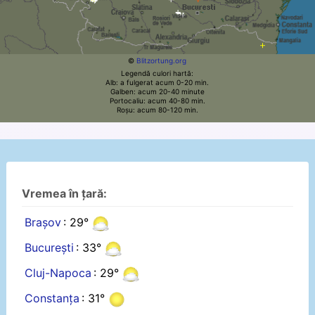
©
Blitzortung.org
Legendă culori hartă:
Alb: a fulgerat acum 0-20 min.
Galben: acum 20-40 minute
Portocaliu: acum 40-80 min.
Roșu: acum 80-120 min.
Vremea în țară:
Brașov
: 29°
București
: 33°
Cluj-Napoca
: 29°
Constanța
: 31°