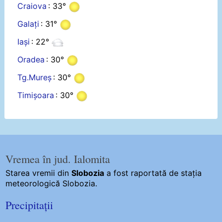
Craiova
: 33°
Galați
: 31°
Iași
: 22°
Oradea
: 30°
Tg.Mureș
: 30°
Timișoara
: 30°
Vremea în jud. Ialomita
Starea vremii din
Slobozia
a fost raportată de stația
meteorologică Slobozia.
Precipitații