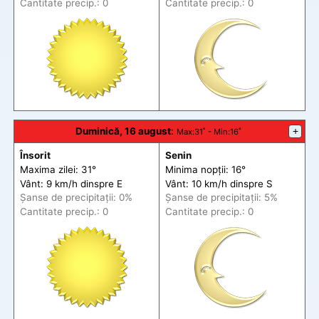
Cantitate precip.: 0
Cantitate precip.: 0
Duminică, 16 august
:
+
Max
:31˚ -
Min
:16˚
Însorit
Senin
Maxima zilei: 31°
Minima nopții: 16°
Vânt: 9 km/h din
spre
E
Vânt: 10 km/h din
spre
S
Șanse de precip
itații
: 0%
Șanse de precip
itații
: 5%
Cantitate precip.: 0
Cantitate precip.: 0