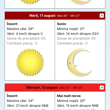
Marți, 11 august
:
+
Max
:36˚ -
Min
:21˚
Însorit
Senin
Maxima zilei: 36°
Minima nopții: 21°
Vânt: 4 km/h din
spre
V
Vânt: 14 km/h din
spre
SSV
Șanse de precip
itații
: 0%
Șanse de precip
itații
: 0%
Cantitate precip.: 0
Cantitate precip.: 0
Miercuri, 12 august
:
+
Max
:34˚ -
Min
:20˚
Însorit
Mai mult noros
Maxima zilei: 34°
Minima nopții: 20°
Vânt: 21 km/h din
spre
NNE
Vânt: 15 km/h din
spre
NNE