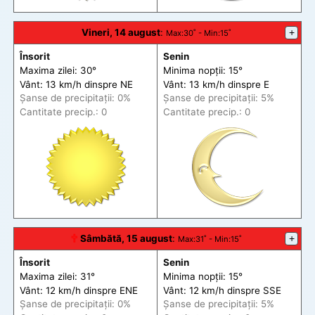
Vineri, 14 august
:
+
Max
:30˚ -
Min
:15˚
Însorit
Senin
Maxima zilei: 30°
Minima nopții: 15°
Vânt: 13 km/h din
spre
NE
Vânt: 13 km/h din
spre
E
Șanse de precip
itații
: 0%
Șanse de precip
itații
: 5%
Cantitate precip.: 0
Cantitate precip.: 0
🕆
Sâmbătă, 15 august
:
+
Max
:31˚ -
Min
:15˚
Însorit
Senin
Maxima zilei: 31°
Minima nopții: 15°
Vânt: 12 km/h din
spre
ENE
Vânt: 12 km/h din
spre
SSE
Șanse de precip
itații
: 0%
Șanse de precip
itații
: 5%