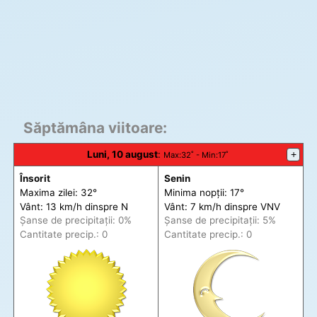
Săptămâna viitoare:
Luni, 10 august
:
+
Max
:32˚ -
Min
:17˚
Însorit
Senin
Maxima zilei: 32°
Minima nopții: 17°
Vânt: 13 km/h din
spre
N
Vânt: 7 km/h din
spre
VNV
Șanse de precip
itații
: 0%
Șanse de precip
itații
: 5%
Cantitate precip.: 0
Cantitate precip.: 0