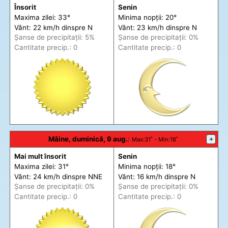
Însorit
Senin
Maxima zilei: 33°
Minima nopții: 20°
Vânt: 22 km/h din
spre
N
Vânt: 23 km/h din
spre
N
Șanse de precip
itații
: 5%
Șanse de precip
itații
: 0%
Cantitate precip.: 0
Cantitate precip.: 0
Mâine, duminică, 9 aug.
:
+
Max
:31˚ -
Min
:18˚
Mai mult însorit
Senin
Maxima zilei: 31°
Minima nopții: 18°
Vânt: 24 km/h din
spre
NNE
Vânt: 16 km/h din
spre
N
Șanse de precip
itații
: 0%
Șanse de precip
itații
: 0%
Cantitate precip.: 0
Cantitate precip.: 0