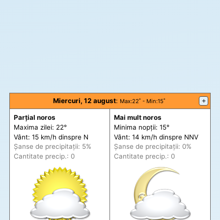
Miercuri, 12 august
:
+
Max
:22˚ -
Min
:15˚
Parțial noros
Mai mult noros
Maxima zilei: 22°
Minima nopții: 15°
Vânt: 15 km/h din
spre
N
Vânt: 14 km/h din
spre
NNV
Șanse de precip
itații
: 5%
Șanse de precip
itații
: 0%
Cantitate precip.: 0
Cantitate precip.: 0