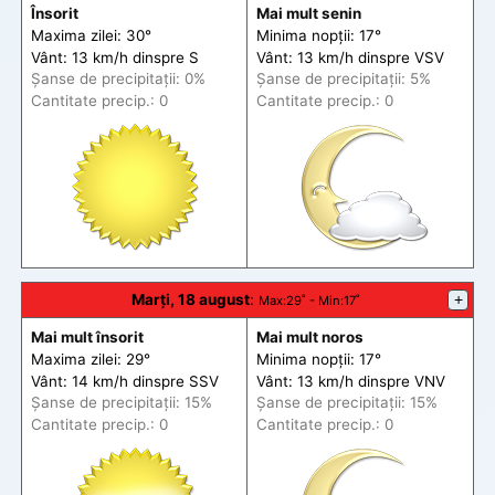
Însorit
Mai mult senin
Maxima zilei: 30°
Minima nopții: 17°
Vânt: 13 km/h din
spre
S
Vânt: 13 km/h din
spre
VSV
Șanse de precip
itații
: 0%
Șanse de precip
itații
: 5%
Cantitate precip.: 0
Cantitate precip.: 0
Marți, 18 august
:
+
Max
:29˚ -
Min
:17˚
Mai mult însorit
Mai mult noros
Maxima zilei: 29°
Minima nopții: 17°
Vânt: 14 km/h din
spre
SSV
Vânt: 13 km/h din
spre
VNV
Șanse de precip
itații
: 15%
Șanse de precip
itații
: 15%
Cantitate precip.: 0
Cantitate precip.: 0