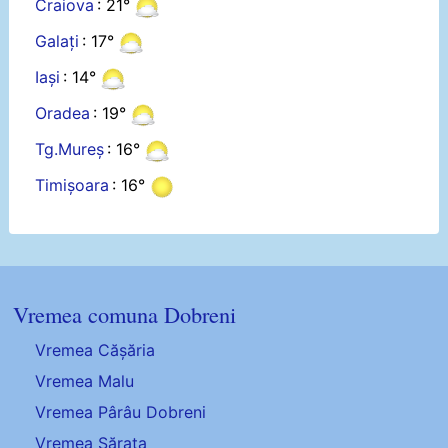
Craiova
: 21°
Galați
: 17°
Iași
: 14°
Oradea
: 19°
Tg.Mureș
: 16°
Timișoara
: 16°
Vremea comuna Dobreni
Vremea Cășăria
Vremea Malu
Vremea Pârâu Dobreni
Vremea Sărata