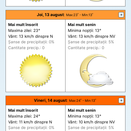
Joi, 13 august
:
+
Max
:23˚ -
Min
:13˚
Mai mult însorit
Mai mult senin
Maxima zilei: 23°
Minima nopții: 13°
Vânt: 13 km/h din
spre
N
Vânt: 13 km/h din
spre
NV
Șanse de precip
itații
: 0%
Șanse de precip
itații
: 5%
Cantitate precip.: 0
Cantitate precip.: 0
Vineri, 14 august
:
+
Max
:24˚ -
Min
:13˚
Mai mult însorit
Mai mult senin
Maxima zilei: 24°
Minima nopții: 13°
Vânt: 11 km/h din
spre
N
Vânt: 10 km/h din
spre
NV
Șanse de precip
itații
: 0%
Șanse de precip
itații
: 5%