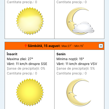
Cantitate precip.: 0
Cantitate precip.: 0
🕆
Sâmbătă, 15 august
:
+
Max
:27˚ -
Min
:15˚
Însorit
Senin
Maxima zilei: 27°
Minima nopții: 15°
Vânt: 11 km/h din
spre
SSE
Vânt: 11 km/h din
spre
VSV
Șanse de precip
itații
: 0%
Șanse de precip
itații
: 5%
Cantitate precip.: 0
Cantitate precip.: 0