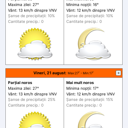
Maxima zilei: 27°
Minima nopții: 16°
Vânt: 13 km/h din
spre
VNV
Vânt: 12 km/h din
spre
VNV
Șanse de precip
itații
: 10%
Șanse de precip
itații
: 10%
Cantitate precip.: 0
Cantitate precip.: 0
Vineri, 21 august
:
+
Max
:27˚ -
Min
:17˚
Parțial noros
Mai mult noros
Maxima zilei: 27°
Minima nopții: 17°
Vânt: 13 km/h din
spre
VNV
Vânt: 12 km/h din
spre
VNV
Șanse de precip
itații
: 25%
Șanse de precip
itații
: 15%
Cantitate precip.: 0
Cantitate precip.: 0