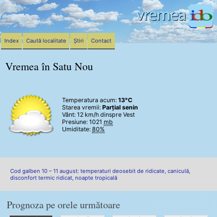
Index
Caută localitate
Știri
Contact
Vremea în Satu Nou
Temperatura acum:
13°C
Starea vremii:
Parțial senin
Vânt:
12 km/h
dinspre Vest
Presiune: 1021
mb
Umiditate:
80%
Cod galben 10 – 11 august: temperaturi deosebit de ridicate, caniculă,
disconfort termic ridicat, noapte tropicală
Prognoza pe orele următoare