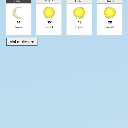
Ora 6
Ora 7
Ora 8
Ora 9
14˚
15˚
18˚
20˚
Senin
Însorit
Însorit
Însorit
Mai multe ore