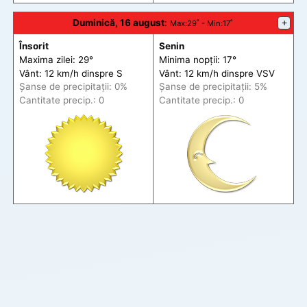
Duminică, 16 august
:
+
Max
:29˚ -
Min
:17˚
Însorit
Senin
Maxima zilei: 29°
Minima nopții: 17°
Vânt: 12 km/h din
spre
S
Vânt: 12 km/h din
spre
VSV
Șanse de precip
itații
: 0%
Șanse de precip
itații
: 5%
Cantitate precip.: 0
Cantitate precip.: 0