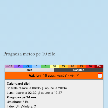
Prognoza meteo pe 10 zile
<-15
-10
-5
0
5
10
15
20
25
30
35+
Ziua
Noaptea
Azi, luni, 10 aug.
:
-
Max
:28˚ -
Min
:17˚
Calendarul zilei:
Soarele răsare la 06:05 și apune la 20:34.
Luna răsare la 02:32 și apune la 19:27.
Prognoza pe 24 ore:
Umiditate: 61%.
Index UltraViolete:
7.