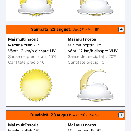
Sâmbătă, 22 august
:
+
Max
:27˚ -
Min
:16˚
Mai mult însorit
Mai mult noros
Maxima zilei: 27°
Minima nopții: 16°
Vânt: 13 km/h din
spre
NV
Vânt: 12 km/h din
spre
VNV
Șanse de precip
itații
: 15%
Șanse de precip
itații
: 20%
Cantitate precip.: 0
Cantitate precip.: 0
Duminică, 23 august
:
+
Max
:26˚ -
Min
:16˚
Mai mult însorit
Mai mult noros
Maxima zilei: 26°
Minima nopții: 16°