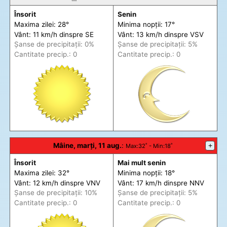
Însorit
Senin
Maxima zilei: 28°
Minima nopții: 17°
Vânt: 11 km/h din
spre
SE
Vânt: 13 km/h din
spre
VSV
Șanse de precip
itații
: 0%
Șanse de precip
itații
: 5%
Cantitate precip.: 0
Cantitate precip.: 0
Mâine, marți, 11 aug.
:
+
Max
:32˚ -
Min
:18˚
Însorit
Mai mult senin
Maxima zilei: 32°
Minima nopții: 18°
Vânt: 12 km/h din
spre
VNV
Vânt: 17 km/h din
spre
NNV
Șanse de precip
itații
: 10%
Șanse de precip
itații
: 5%
Cantitate precip.: 0
Cantitate precip.: 0