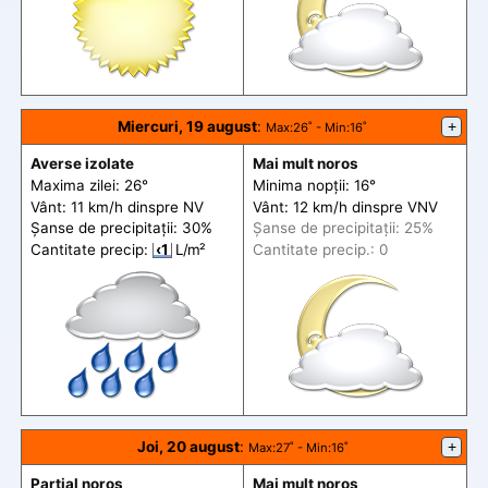
Miercuri, 19 august
:
+
Max
:26˚ -
Min
:16˚
Averse izolate
Mai mult noros
Maxima zilei: 26°
Minima nopții: 16°
Vânt: 11 km/h din
spre
NV
Vânt: 12 km/h din
spre
VNV
Șanse de precip
itații
: 30%
Șanse de precip
itații
: 25%
Cantitate precip:
‹1
L/m²
Cantitate precip.: 0
Joi, 20 august
:
+
Max
:27˚ -
Min
:16˚
Parțial noros
Mai mult noros