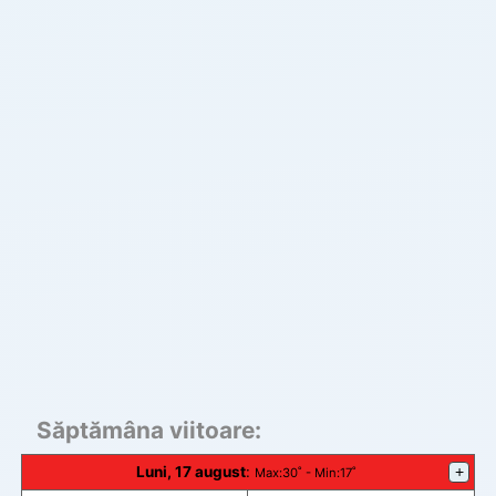
Săptămâna viitoare:
Luni, 17 august
:
+
Max
:30˚ -
Min
:17˚