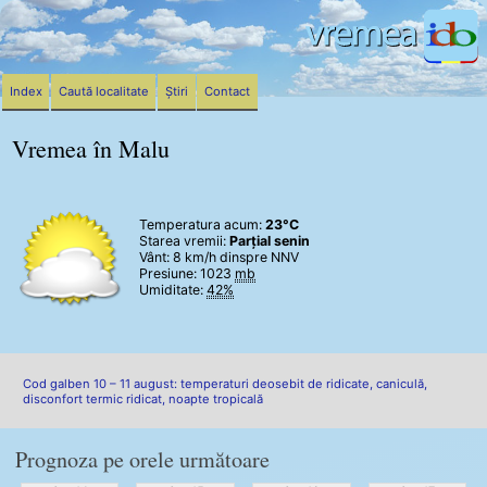
Index
Caută localitate
Știri
Contact
Vremea în Malu
Temperatura acum:
23°C
Starea vremii:
Parțial senin
Vânt:
8 km/h
dinspre NNV
Presiune: 1023
mb
Umiditate:
42%
Cod galben 10 – 11 august: temperaturi deosebit de ridicate, caniculă,
disconfort termic ridicat, noapte tropicală
Prognoza pe orele următoare