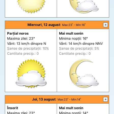
Miercuri, 12 august
:
+
Max
:23˚ -
Min
:16˚
Parțial noros
Mai mult senin
Maxima zilei: 23°
Minima nopții: 16°
Vânt: 13 km/h din
spre
N
Vânt: 14 km/h din
spre
NNV
Șanse de precip
itații
: 10%
Șanse de precip
itații
: 5%
Cantitate precip.: 0
Cantitate precip.: 0
Joi, 13 august
:
+
Max
:23˚ -
Min
:14˚
Însorit
Mai mult senin
Maxima zilei: 23°
Minima nopții: 14°