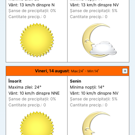
Vânt: 13 km/h din
spre
N
Vânt: 13 km/h din
spre
NV
Șanse de precip
itații
: 0%
Șanse de precip
itații
: 5%
Cantitate precip.: 0
Cantitate precip.: 0
Vineri, 14 august
:
+
Max
:24˚ -
Min
:14˚
Însorit
Senin
Maxima zilei: 24°
Minima nopții: 14°
Vânt: 10 km/h din
spre
NNE
Vânt: 10 km/h din
spre
NV
Șanse de precip
itații
: 0%
Șanse de precip
itații
: 5%
Cantitate precip.: 0
Cantitate precip.: 0