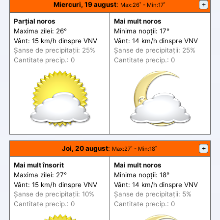
Miercuri, 19 august
:
+
Max
:26˚ -
Min
:17˚
Parțial noros
Mai mult noros
Maxima zilei: 26°
Minima nopții: 17°
Vânt: 15 km/h din
spre
VNV
Vânt: 14 km/h din
spre
VNV
Șanse de precip
itații
: 25%
Șanse de precip
itații
: 25%
Cantitate precip.: 0
Cantitate precip.: 0
Joi, 20 august
:
+
Max
:27˚ -
Min
:18˚
Mai mult însorit
Mai mult noros
Maxima zilei: 27°
Minima nopții: 18°
Vânt: 15 km/h din
spre
VNV
Vânt: 14 km/h din
spre
VNV
Șanse de precip
itații
: 10%
Șanse de precip
itații
: 5%
Cantitate precip.: 0
Cantitate precip.: 0