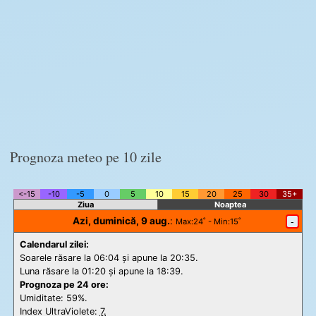
Prognoza meteo pe 10 zile
<-15
-10
-5
0
5
10
15
20
25
30
35+
Ziua
Noaptea
Azi, duminică, 9 aug.
:
-
Max
:24˚ -
Min
:15˚
Calendarul zilei:
Soarele răsare la 06:04 și apune la 20:35.
Luna răsare la 01:20 și apune la 18:39.
Prognoza pe 24 ore:
Umiditate: 59%.
Index UltraViolete:
7.