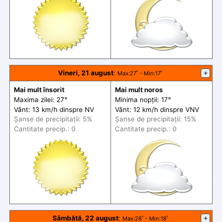
Vineri, 21 august
:
+
Max
:27˚ -
Min
:17˚
Mai mult însorit
Mai mult noros
Maxima zilei: 27°
Minima nopții: 17°
Vânt: 13 km/h din
spre
NV
Vânt: 12 km/h din
spre
VNV
Șanse de precip
itații
: 5%
Șanse de precip
itații
: 15%
Cantitate precip.: 0
Cantitate precip.: 0
Sâmbătă, 22 august
:
+
Max
:28˚ -
Min
:18˚