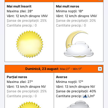
Mai mult însorit
Mai mult noros
Maxima zilei: 28°
Minima nopții: 18°
Vânt: 12 km/h din
spre
VNV
Vânt: 12 km/h din
spre
VNV
Șanse de precip
itații
: 25%
Șanse de precip
itații
: 20%
Cantitate precip.: 0
Cantitate precip.: 0
Duminică, 23 august
:
+
Max
:27˚ -
Min
:17˚
Parțial noros
Averse
Maxima zilei: 27°
Minima nopții: 17°
Vânt: 13 km/h din
spre
NV
Vânt: 13 km/h din
spre
NV
Șanse de precip
itații
: 25%
Șanse de precip
itații
: 40%
Cantitate precip.: 0
Cantitate precip:
4
L/m²