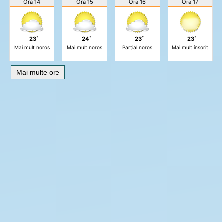
Ora 14
Ora 15
Ora 16
Ora 17
23˚
24˚
23˚
23˚
Mai mult noros
Mai mult noros
Parțial noros
Mai mult însorit
Mai multe ore