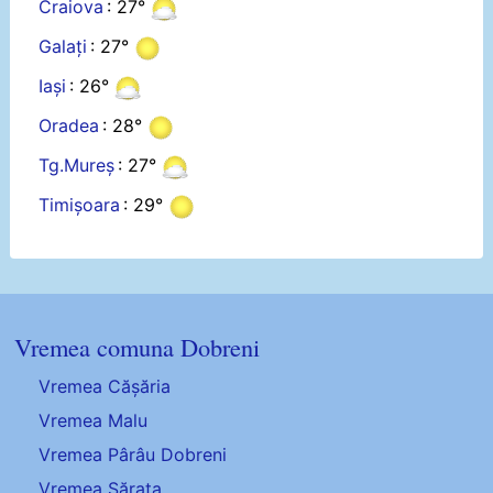
Craiova
: 27°
Galați
: 27°
Iași
: 26°
Oradea
: 28°
Tg.Mureș
: 27°
Timișoara
: 29°
Vremea comuna Dobreni
Vremea Cășăria
Vremea Malu
Vremea Pârâu Dobreni
Vremea Sărata