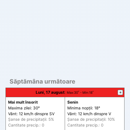
Săptămâna următoare
Luni, 17 august
:
+
Max
:30˚ -
Min
:18˚
Mai mult însorit
Senin
Maxima zilei: 30°
Minima nopții: 18°
Vânt: 12 km/h din
spre
SV
Vânt: 12 km/h din
spre
V
Șanse de precip
itații
: 5%
Șanse de precip
itații
: 10%
Cantitate precip.: 0
Cantitate precip.: 0