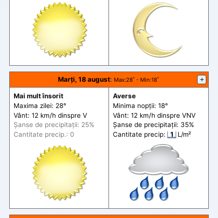
Marți, 18 august
:
+
Max
:28˚ -
Min
:18˚
Mai mult însorit
Averse
Maxima zilei: 28°
Minima nopții: 18°
Vânt: 12 km/h din
spre
V
Vânt: 12 km/h din
spre
VNV
Șanse de precip
itații
: 25%
Șanse de precip
itații
: 35%
Cantitate precip.: 0
Cantitate precip:
1
L/m²