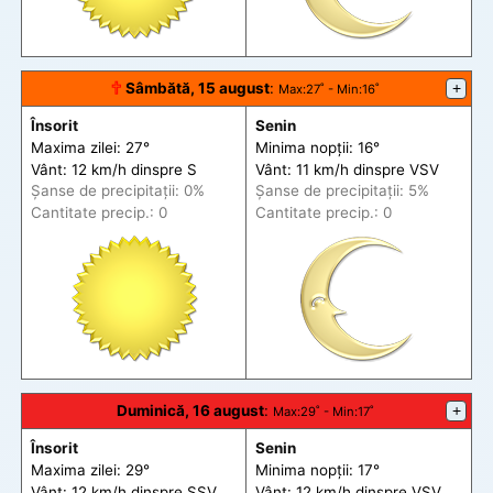
🕆
Sâmbătă, 15 august
:
+
Max
:27˚ -
Min
:16˚
Însorit
Senin
Maxima zilei: 27°
Minima nopții: 16°
Vânt: 12 km/h din
spre
S
Vânt: 11 km/h din
spre
VSV
Șanse de precip
itații
: 0%
Șanse de precip
itații
: 5%
Cantitate precip.: 0
Cantitate precip.: 0
Duminică, 16 august
:
+
Max
:29˚ -
Min
:17˚
Însorit
Senin
Maxima zilei: 29°
Minima nopții: 17°
Vânt: 12 km/h din
spre
SSV
Vânt: 12 km/h din
spre
VSV