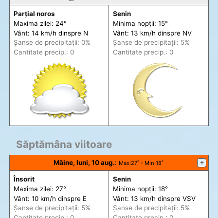
Parțial noros
Senin
Maxima zilei: 24°
Minima nopții: 15°
Vânt: 14 km/h din
spre
N
Vânt: 13 km/h din
spre
NV
Șanse de precip
itații
: 0%
Șanse de precip
itații
: 5%
Cantitate precip.: 0
Cantitate precip.: 0
Săptămâna viitoare
Mâine, luni, 10 aug.
:
+
Max
:27˚ -
Min
:18˚
Însorit
Senin
Maxima zilei: 27°
Minima nopții: 18°
Vânt: 10 km/h din
spre
E
Vânt: 13 km/h din
spre
VSV
Șanse de precip
itații
: 5%
Șanse de precip
itații
: 5%
Cantitate precip.: 0
Cantitate precip.: 0