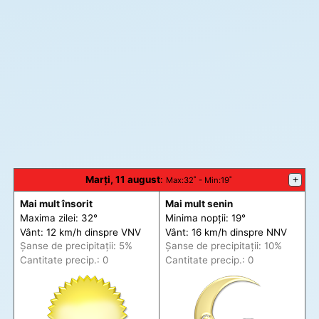
Marți, 11 august
:
+
Max
:32˚ -
Min
:19˚
Mai mult însorit
Mai mult senin
Maxima zilei: 32°
Minima nopții: 19°
Vânt: 12 km/h din
spre
VNV
Vânt: 16 km/h din
spre
NNV
Șanse de precip
itații
: 5%
Șanse de precip
itații
: 10%
Cantitate precip.: 0
Cantitate precip.: 0