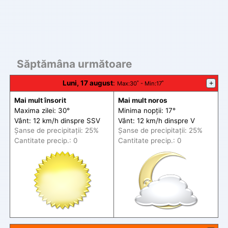
Săptămâna următoare
Luni, 17 august
:
+
Max
:30˚ -
Min
:17˚
Mai mult însorit
Mai mult noros
Maxima zilei: 30°
Minima nopții: 17°
Vânt: 12 km/h din
spre
SSV
Vânt: 12 km/h din
spre
V
Șanse de precip
itații
: 25%
Șanse de precip
itații
: 25%
Cantitate precip.: 0
Cantitate precip.: 0