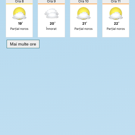
Ora 8
Ora 9
Ora 10
Ora 11
19˚
20˚
21˚
22˚
Parțial noros
Înnorat
Parțial noros
Parțial noros
Mai multe ore