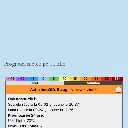
Prognoza meteo pe 10 zile
<-15
-10
-5
0
5
10
15
20
25
30
35+
Ziua
Noaptea
Azi, sâmbătă, 8 aug.
:
-
Max
:23˚ -
Min
:17˚
Calendarul zilei:
Soarele răsare la 06:02 și apune la 20:37.
Luna răsare la 00:24 și apune la 17:35.
Prognoza pe 24 ore:
Umiditate: 79%.
Index UltraViolete:
7.