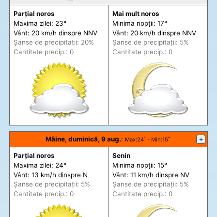
Parțial noros
Mai mult noros
Maxima zilei: 23°
Minima nopții: 17°
Vânt: 20 km/h din
spre
NNV
Vânt: 20 km/h din
spre
NNV
Șanse de precip
itații
: 20%
Șanse de precip
itații
: 5%
Cantitate precip.: 0
Cantitate precip.: 0
Mâine, duminică, 9 aug.
:
+
Max
:24˚ -
Min
:15˚
Parțial noros
Senin
Maxima zilei: 24°
Minima nopții: 15°
Vânt: 13 km/h din
spre
N
Vânt: 11 km/h din
spre
NV
Șanse de precip
itații
: 5%
Șanse de precip
itații
: 5%
Cantitate precip.: 0
Cantitate precip.: 0