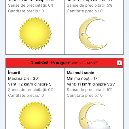
Șanse de precip
itații
: 0%
Șanse de precip
itații
: 5%
Cantitate precip.: 0
Cantitate precip.: 0
Duminică, 16 august
:
+
Max
:30˚ -
Min
:17˚
Însorit
Mai mult senin
Maxima zilei: 30°
Minima nopții: 17°
Vânt: 12 km/h din
spre
S
Vânt: 11 km/h din
spre
VSV
Șanse de precip
itații
: 0%
Șanse de precip
itații
: 5%
Cantitate precip.: 0
Cantitate precip.: 0