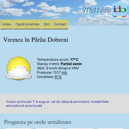
Index
Caută localitate
Știri
Contact
Vremea în Pârâu Dobreni
Temperatura acum:
17°C
Starea vremii:
Parțial senin
Vânt:
3 km/h
dinspre VNV
Presiune: 1017
mb
Umiditate:
81%
Coduri portocalii 7, 8 august: val de căldură persistent; instabilitate
atmosferică accentuată
Prognoza pe orele următoare