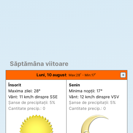
Săptămâna viitoare
Luni, 10 august
:
+
Max
:28˚ -
Min
:17˚
Însorit
Senin
Maxima zilei: 28°
Minima nopții: 17°
Vânt: 11 km/h din
spre
SSE
Vânt: 12 km/h din
spre
VSV
Șanse de precip
itații
: 5%
Șanse de precip
itații
: 5%
Cantitate precip.: 0
Cantitate precip.: 0