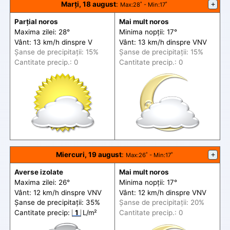
Marți, 18 august
:
+
Max
:28˚ -
Min
:17˚
Parțial noros
Mai mult noros
Maxima zilei: 28°
Minima nopții: 17°
Vânt: 13 km/h din
spre
V
Vânt: 13 km/h din
spre
VNV
Șanse de precip
itații
: 15%
Șanse de precip
itații
: 15%
Cantitate precip.: 0
Cantitate precip.: 0
Miercuri, 19 august
:
+
Max
:26˚ -
Min
:17˚
Averse izolate
Mai mult noros
Maxima zilei: 26°
Minima nopții: 17°
Vânt: 12 km/h din
spre
VNV
Vânt: 12 km/h din
spre
VNV
Șanse de precip
itații
: 35%
Șanse de precip
itații
: 20%
Cantitate precip:
1
L/m²
Cantitate precip.: 0