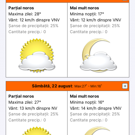
Parțial noros
Mai mult noros
Maxima zilei: 28°
Minima nopții: 17°
Vânt: 12 km/h din
spre
VNV
Vânt: 12 km/h din
spre
VNV
Șanse de precip
itații
: 25%
Șanse de precip
itații
: 25%
Cantitate precip.: 0
Cantitate precip.: 0
Sâmbătă, 22 august
:
+
Max
:27˚ -
Min
:16˚
Parțial noros
Mai mult noros
Maxima zilei: 27°
Minima nopții: 16°
Vânt: 13 km/h din
spre
NV
Vânt: 14 km/h din
spre
VNV
Șanse de precip
itații
: 25%
Șanse de precip
itații
: 25%
Cantitate precip.: 0
Cantitate precip.: 0