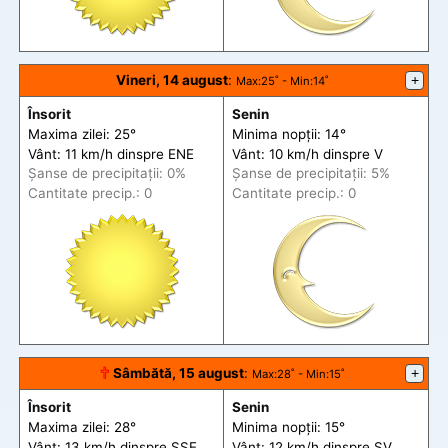
Vineri, 14 august
:
+
Max
:25˚ -
Min
:14˚
Însorit
Senin
Maxima zilei: 25°
Minima nopții: 14°
Vânt: 11 km/h din
spre
ENE
Vânt: 10 km/h din
spre
V
Șanse de precip
itații
: 0%
Șanse de precip
itații
: 5%
Cantitate precip.: 0
Cantitate precip.: 0
🕆
Sâmbătă, 15 august
:
+
Max
:28˚ -
Min
:15˚
Însorit
Senin
Maxima zilei: 28°
Minima nopții: 15°
Vânt: 13 km/h din
spre
SSE
Vânt: 12 km/h din
spre
SV