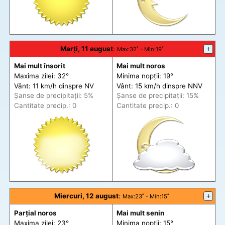
Marți, 11 august
:
+
Max
:32˚ -
Min
:19˚
Mai mult însorit
Mai mult noros
Maxima zilei: 32°
Minima nopții: 19°
Vânt: 11 km/h din
spre
NV
Vânt: 15 km/h din
spre
NNV
Șanse de precip
itații
: 5%
Șanse de precip
itații
: 15%
Cantitate precip.: 0
Cantitate precip.: 0
Miercuri, 12 august
:
+
Max
:23˚ -
Min
:15˚
Parțial noros
Mai mult senin
Maxima zilei: 23°
Minima nopții: 15°