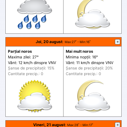
Joi, 20 august
:
+
Max
:27˚ -
Min
:16˚
Parțial noros
Mai mult noros
Maxima zilei: 27°
Minima nopții: 16°
Vânt: 12 km/h din
spre
VNV
Vânt: 11 km/h din
spre
VNV
Șanse de precip
itații
: 15%
Șanse de precip
itații
: 20%
Cantitate precip.: 0
Cantitate precip.: 0
Vineri, 21 august
:
+
Max
:28˚ -
Min
:17˚