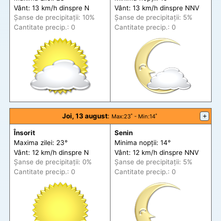
Vânt: 13 km/h din
spre
N
Vânt: 13 km/h din
spre
NNV
Șanse de precip
itații
: 10%
Șanse de precip
itații
: 5%
Cantitate precip.: 0
Cantitate precip.: 0
Joi, 13 august
:
+
Max
:23˚ -
Min
:14˚
Însorit
Senin
Maxima zilei: 23°
Minima nopții: 14°
Vânt: 12 km/h din
spre
N
Vânt: 12 km/h din
spre
NNV
Șanse de precip
itații
: 0%
Șanse de precip
itații
: 5%
Cantitate precip.: 0
Cantitate precip.: 0