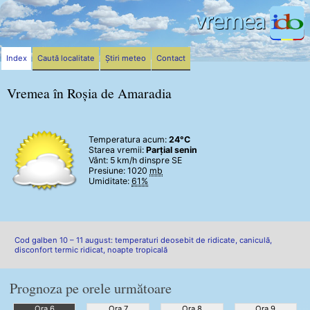
Index
Caută localitate
Știri meteo
Contact
Vremea în Roșia de Amaradia
Temperatura acum:
24°C
Starea vremii:
Parțial senin
Vânt:
5 km/h
dinspre SE
Presiune: 1020
mb
Umiditate:
61%
Cod galben 10 – 11 august: temperaturi deosebit de ridicate, caniculă,
disconfort termic ridicat, noapte tropicală
Prognoza pe orele următoare
Ora 6
Ora 7
Ora 8
Ora 9