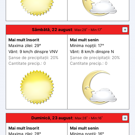
Sâmbătă, 22 august
:
+
Max
:29˚ -
Min
:17˚
Mai mult însorit
Mai mult senin
Maxima zilei: 29°
Minima nopții: 17°
Vânt: 9 km/h din
spre
VNV
Vânt: 8 km/h din
spre
N
Șanse de precip
itații
: 20%
Șanse de precip
itații
: 20%
Cantitate precip.: 0
Cantitate precip.: 0
Duminică, 23 august
:
+
Max
:28˚ -
Min
:16˚
Mai mult însorit
Mai mult senin
Maxima zilei: 28°
Minima nopții: 16°