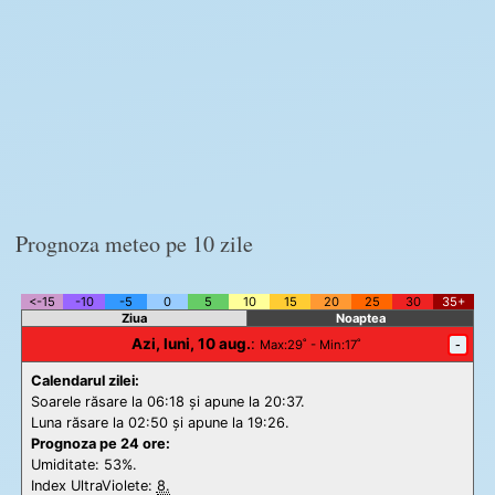
Prognoza meteo pe 10 zile
<-15
-10
-5
0
5
10
15
20
25
30
35+
Ziua
Noaptea
Azi, luni, 10 aug.
:
-
Max
:29˚ -
Min
:17˚
Calendarul zilei:
Soarele răsare la 06:18 și apune la 20:37.
Luna răsare la 02:50 și apune la 19:26.
Prognoza pe 24 ore:
Umiditate: 53%.
Index UltraViolete:
8.