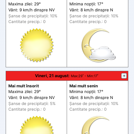
Maxima zilei: 29°
Minima nopții: 17°
Vânt: 9 km/h din
spre
NV
Vânt: 8 km/h din
spre
N
Șanse de precip
itații
: 10%
Șanse de precip
itații
: 10%
Cantitate precip.: 0
Cantitate precip.: 0
Vineri, 21 august
:
+
Max
:29˚ -
Min
:17˚
Mai mult însorit
Mai mult senin
Maxima zilei: 29°
Minima nopții: 17°
Vânt: 9 km/h din
spre
NV
Vânt: 8 km/h din
spre
N
Șanse de precip
itații
: 5%
Șanse de precip
itații
: 10%
Cantitate precip.: 0
Cantitate precip.: 0