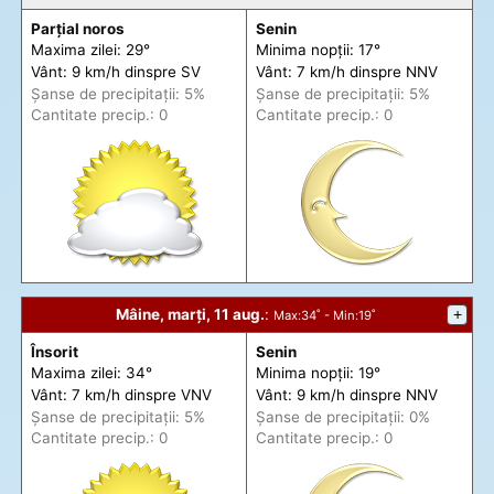
Parțial noros
Senin
Maxima zilei: 29°
Minima nopții: 17°
Vânt: 9 km/h din
spre
SV
Vânt: 7 km/h din
spre
NNV
Șanse de precip
itații
: 5%
Șanse de precip
itații
: 5%
Cantitate precip.: 0
Cantitate precip.: 0
Mâine, marți, 11 aug.
:
+
Max
:34˚ -
Min
:19˚
Însorit
Senin
Maxima zilei: 34°
Minima nopții: 19°
Vânt: 7 km/h din
spre
VNV
Vânt: 9 km/h din
spre
NNV
Șanse de precip
itații
: 5%
Șanse de precip
itații
: 0%
Cantitate precip.: 0
Cantitate precip.: 0