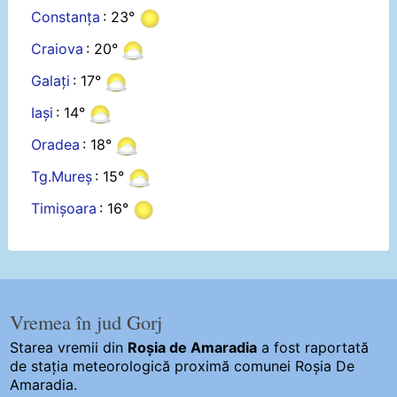
Constanța
: 23°
Craiova
: 20°
Galați
: 17°
Iași
: 14°
Oradea
: 18°
Tg.Mureș
: 15°
Timișoara
: 16°
Vremea în jud Gorj
Starea vremii din
Roșia de Amaradia
a fost raportată
de stația meteorologică proximă comunei Roșia De
Amaradia.