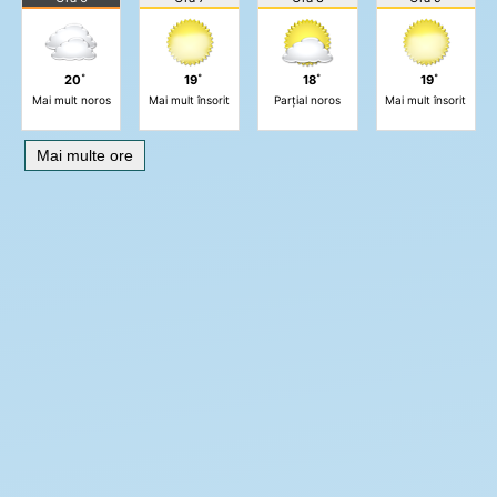
20˚
19˚
18˚
19˚
Mai mult noros
Mai mult însorit
Parțial noros
Mai mult însorit
Mai multe ore