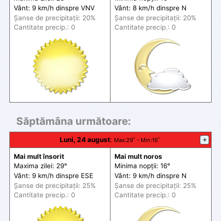
Vânt: 9 km/h din
spre
VNV
Vânt: 8 km/h din
spre
N
Șanse de precip
itații
: 20%
Șanse de precip
itații
: 20%
Cantitate precip.: 0
Cantitate precip.: 0
Săptămâna următoare:
Luni, 24 august
:
+
Max
:29˚ -
Min
:16˚
Mai mult însorit
Mai mult noros
Maxima zilei: 29°
Minima nopții: 16°
Vânt: 9 km/h din
spre
ESE
Vânt: 9 km/h din
spre
N
Șanse de precip
itații
: 25%
Șanse de precip
itații
: 25%
Cantitate precip.: 0
Cantitate precip.: 0