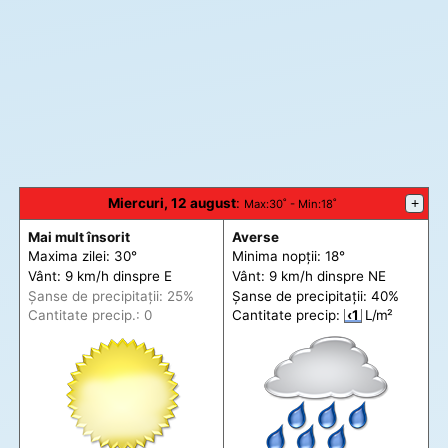
Miercuri, 12 august
:
+
Max
:30˚ -
Min
:18˚
Mai mult însorit
Averse
Maxima zilei: 30°
Minima nopții: 18°
Vânt: 9 km/h din
spre
E
Vânt: 9 km/h din
spre
NE
Șanse de precip
itații
: 25%
Șanse de precip
itații
: 40%
Cantitate precip.: 0
Cantitate precip:
‹1
L/m²