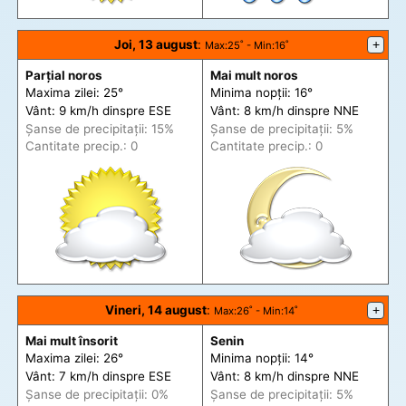
Joi, 13 august
:
+
Max
:25˚ -
Min
:16˚
Parțial noros
Mai mult noros
Maxima zilei: 25°
Minima nopții: 16°
Vânt: 9 km/h din
spre
ESE
Vânt: 8 km/h din
spre
NNE
Șanse de precip
itații
: 15%
Șanse de precip
itații
: 5%
Cantitate precip.: 0
Cantitate precip.: 0
Vineri, 14 august
:
+
Max
:26˚ -
Min
:14˚
Mai mult însorit
Senin
Maxima zilei: 26°
Minima nopții: 14°
Vânt: 7 km/h din
spre
ESE
Vânt: 8 km/h din
spre
NNE
Șanse de precip
itații
: 0%
Șanse de precip
itații
: 5%