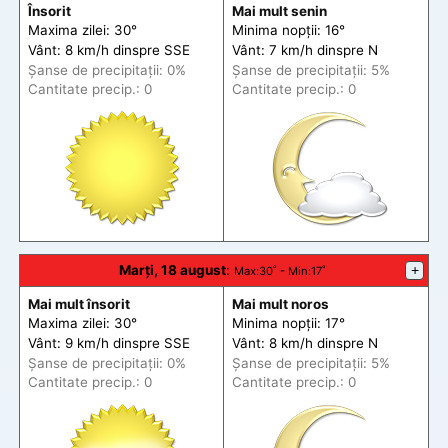
Însorit
Mai mult senin
Maxima zilei: 30°
Minima nopții: 16°
Vânt: 8 km/h din
spre
SSE
Vânt: 7 km/h din
spre
N
Șanse de precip
itații
: 0%
Șanse de precip
itații
: 5%
Cantitate precip.: 0
Cantitate precip.: 0
Marți, 18 august
:
+
Max
:30˚ -
Min
:17˚
Mai mult însorit
Mai mult noros
Maxima zilei: 30°
Minima nopții: 17°
Vânt: 9 km/h din
spre
SSE
Vânt: 8 km/h din
spre
N
Șanse de precip
itații
: 0%
Șanse de precip
itații
: 5%
Cantitate precip.: 0
Cantitate precip.: 0