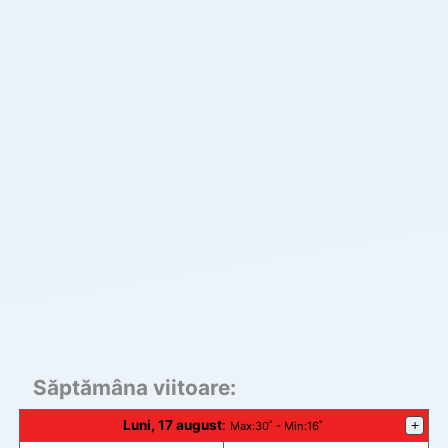
Săptămâna viitoare:
Luni, 17 august
:
+
Max
:30˚ -
Min
:16˚