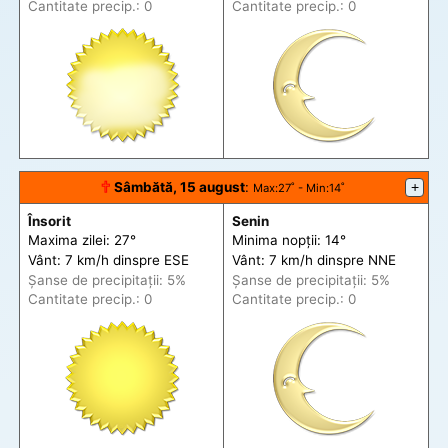
Cantitate precip.: 0
Cantitate precip.: 0
🕆
Sâmbătă, 15 august
:
+
Max
:27˚ -
Min
:14˚
Însorit
Senin
Maxima zilei: 27°
Minima nopții: 14°
Vânt: 7 km/h din
spre
ESE
Vânt: 7 km/h din
spre
NNE
Șanse de precip
itații
: 5%
Șanse de precip
itații
: 5%
Cantitate precip.: 0
Cantitate precip.: 0