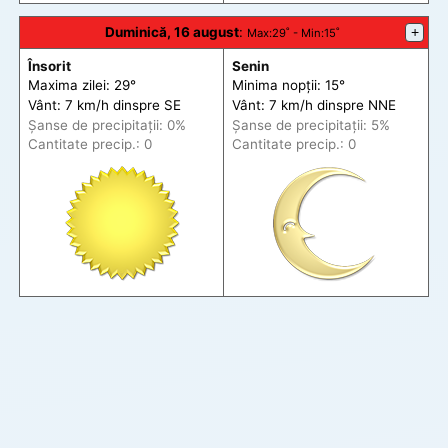
Duminică, 16 august
:
+
Max
:29˚ -
Min
:15˚
Însorit
Senin
Maxima zilei: 29°
Minima nopții: 15°
Vânt: 7 km/h din
spre
SE
Vânt: 7 km/h din
spre
NNE
Șanse de precip
itații
: 0%
Șanse de precip
itații
: 5%
Cantitate precip.: 0
Cantitate precip.: 0