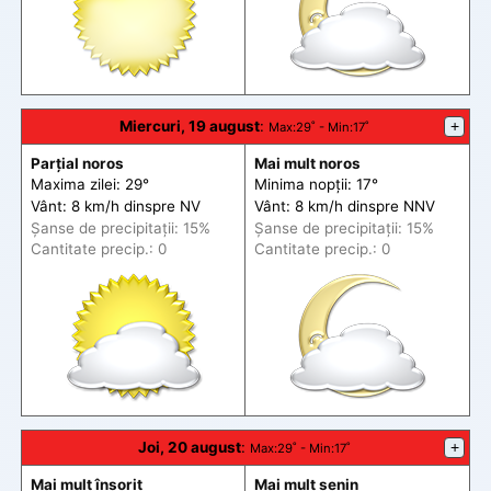
Miercuri, 19 august
:
+
Max
:29˚ -
Min
:17˚
Parțial noros
Mai mult noros
Maxima zilei: 29°
Minima nopții: 17°
Vânt: 8 km/h din
spre
NV
Vânt: 8 km/h din
spre
NNV
Șanse de precip
itații
: 15%
Șanse de precip
itații
: 15%
Cantitate precip.: 0
Cantitate precip.: 0
Joi, 20 august
:
+
Max
:29˚ -
Min
:17˚
Mai mult însorit
Mai mult senin