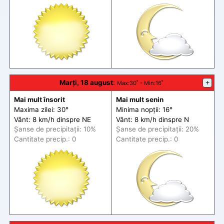
Marți, 18 august
:
+
Max
:30˚ -
Min
:16˚
Mai mult însorit
Mai mult senin
Maxima zilei: 30°
Minima nopții: 16°
Vânt: 8 km/h din
spre
NE
Vânt: 8 km/h din
spre
N
Șanse de precip
itații
: 10%
Șanse de precip
itații
: 20%
Cantitate precip.: 0
Cantitate precip.: 0