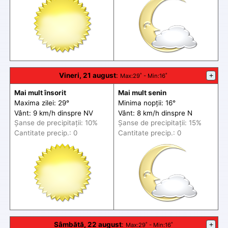
Vineri, 21 august
:
+
Max
:29˚ -
Min
:16˚
Mai mult însorit
Mai mult senin
Maxima zilei: 29°
Minima nopții: 16°
Vânt: 9 km/h din
spre
NV
Vânt: 8 km/h din
spre
N
Șanse de precip
itații
: 10%
Șanse de precip
itații
: 15%
Cantitate precip.: 0
Cantitate precip.: 0
Sâmbătă, 22 august
:
+
Max
:29˚ -
Min
:16˚