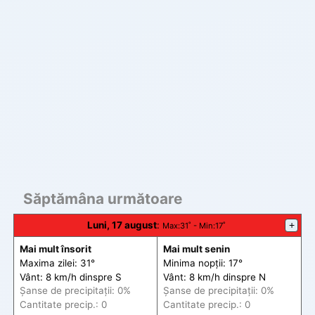
Săptămâna următoare
Luni, 17 august
:
+
Max
:31˚ -
Min
:17˚
Mai mult însorit
Mai mult senin
Maxima zilei: 31°
Minima nopții: 17°
Vânt: 8 km/h din
spre
S
Vânt: 8 km/h din
spre
N
Șanse de precip
itații
: 0%
Șanse de precip
itații
: 0%
Cantitate precip.: 0
Cantitate precip.: 0