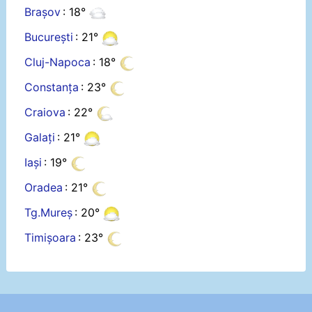
Brașov
: 18°
București
: 21°
Cluj-Napoca
: 18°
Constanța
: 23°
Craiova
: 22°
Galați
: 21°
Iași
: 19°
Oradea
: 21°
Tg.Mureș
: 20°
Timișoara
: 23°