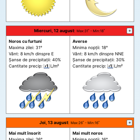
Miercuri, 12 august
:
+
Max
:31˚ -
Min
:18˚
Noros cu furtuni
Averse
Maxima zilei: 31°
Minima nopții: 18°
Vânt: 8 km/h din
spre
E
Vânt: 8 km/h din
spre
NNE
Șanse de precip
itații
: 40%
Șanse de precip
itații
: 30%
Cantitate precip:
‹1
L/m²
Cantitate precip:
‹1
L/m²
Joi, 13 august
:
+
Max
:26˚ -
Min
:16˚
Mai mult însorit
Mai mult noros
Maxima zilei: 26°
Minima nopții: 16°