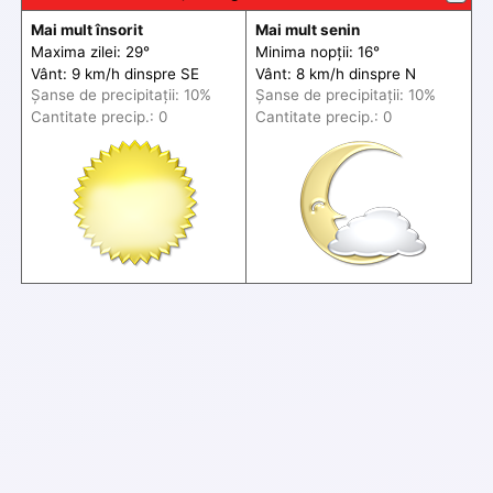
Mai mult însorit
Mai mult senin
Maxima zilei: 29°
Minima nopții: 16°
Vânt: 9 km/h din
spre
SE
Vânt: 8 km/h din
spre
N
Șanse de precip
itații
: 10%
Șanse de precip
itații
: 10%
Cantitate precip.: 0
Cantitate precip.: 0