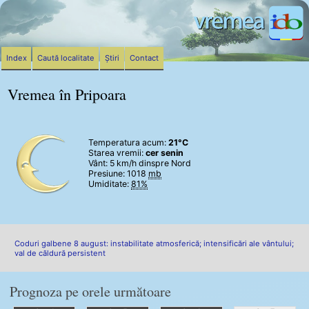
Index
Caută localitate
Știri
Contact
Vremea în Pripoara
Temperatura acum:
21°C
Starea vremii:
cer senin
Vânt:
5 km/h
dinspre Nord
Presiune: 1018
mb
Umiditate:
81%
Coduri galbene 8 august: instabilitate atmosferică; intensificări ale vântului;
val de căldură persistent
Prognoza pe orele următoare