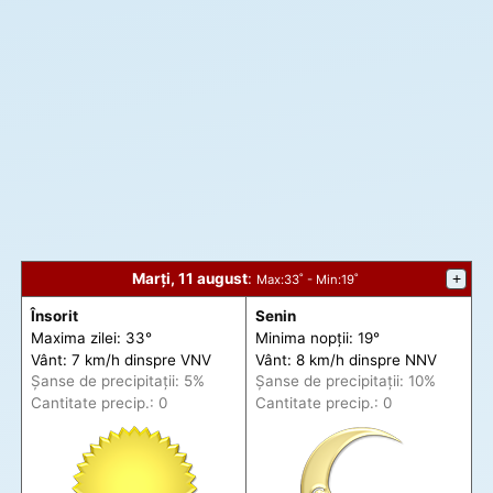
Marți, 11 august
:
+
Max
:33˚ -
Min
:19˚
Însorit
Senin
Maxima zilei: 33°
Minima nopții: 19°
Vânt: 7 km/h din
spre
VNV
Vânt: 8 km/h din
spre
NNV
Șanse de precip
itații
: 5%
Șanse de precip
itații
: 10%
Cantitate precip.: 0
Cantitate precip.: 0