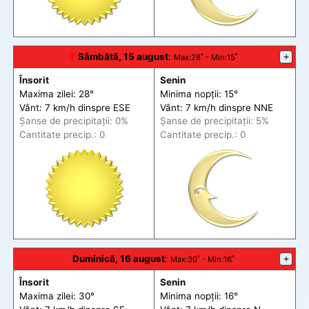
🕆
Sâmbătă, 15 august
:
+
Max
:28˚ -
Min
:15˚
Însorit
Senin
Maxima zilei: 28°
Minima nopții: 15°
Vânt: 7 km/h din
spre
ESE
Vânt: 7 km/h din
spre
NNE
Șanse de precip
itații
: 0%
Șanse de precip
itații
: 5%
Cantitate precip.: 0
Cantitate precip.: 0
Duminică, 16 august
:
+
Max
:30˚ -
Min
:16˚
Însorit
Senin
Maxima zilei: 30°
Minima nopții: 16°