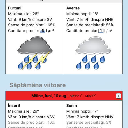
Furtuni
Averse
Maxima zilei: 26°
Minima nopții: 18°
Vânt: 9 km/h din
spre
SV
Vânt: 7 km/h din
spre
NNE
Șanse de precip
itații
: 65%
Șanse de precip
itații
: 55%
Cantitate precip:
6
L/m²
Cantitate precip:
1
L/m²
Săptămâna viitoare
Mâine, luni, 10 aug.
:
+
Max
:29˚ -
Min
:17˚
Însorit
Senin
Maxima zilei: 29°
Minima nopții: 17°
Vânt: 9 km/h din
spre
VSV
Vânt: 7 km/h din
spre
NNV
Șanse de precip
itații
: 10%
Șanse de precip
itații
: 5%
Cantitate precip.: 0
Cantitate precip.: 0