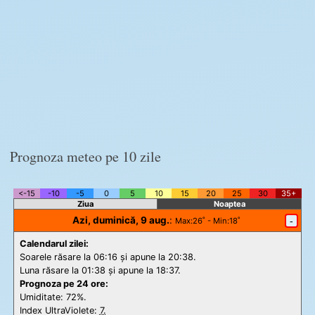
Prognoza meteo pe 10 zile
<-15
-10
-5
0
5
10
15
20
25
30
35+
Ziua
Noaptea
Azi, duminică, 9 aug.
:
-
Max
:26˚ -
Min
:18˚
Calendarul zilei:
Soarele răsare la 06:16 și apune la 20:38.
Luna răsare la 01:38 și apune la 18:37.
Prognoza pe 24 ore:
Umiditate: 72%.
Index UltraViolete:
7.