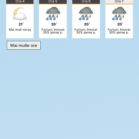
Ora 4
Ora 5
Ora 6
Ora 7
21˚
20˚
20˚
20˚
Mai mult noros
Furtuni, înnorat
Furtuni, înnorat
Furtuni, înnorat
55% șanse p.
55% șanse p.
50% șanse p.
Mai multe ore