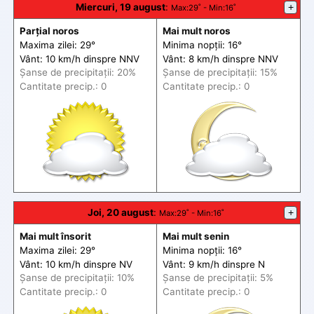
Miercuri, 19 august
:
+
Max
:29˚ -
Min
:16˚
Parțial noros
Mai mult noros
Maxima zilei: 29°
Minima nopții: 16°
Vânt: 10 km/h din
spre
NNV
Vânt: 8 km/h din
spre
NNV
Șanse de precip
itații
: 20%
Șanse de precip
itații
: 15%
Cantitate precip.: 0
Cantitate precip.: 0
Joi, 20 august
:
+
Max
:29˚ -
Min
:16˚
Mai mult însorit
Mai mult senin
Maxima zilei: 29°
Minima nopții: 16°
Vânt: 10 km/h din
spre
NV
Vânt: 9 km/h din
spre
N
Șanse de precip
itații
: 10%
Șanse de precip
itații
: 5%
Cantitate precip.: 0
Cantitate precip.: 0