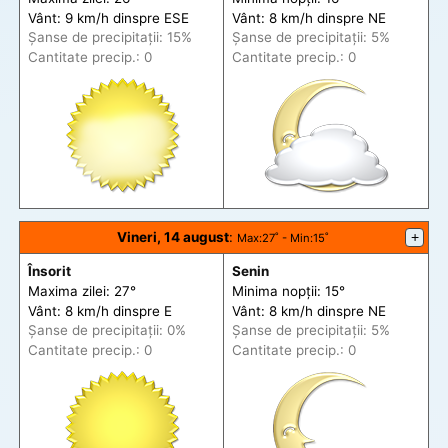
Vânt: 9 km/h din
spre
ESE
Vânt: 8 km/h din
spre
NE
Șanse de precip
itații
: 15%
Șanse de precip
itații
: 5%
Cantitate precip.: 0
Cantitate precip.: 0
Vineri, 14 august
:
+
Max
:27˚ -
Min
:15˚
Însorit
Senin
Maxima zilei: 27°
Minima nopții: 15°
Vânt: 8 km/h din
spre
E
Vânt: 8 km/h din
spre
NE
Șanse de precip
itații
: 0%
Șanse de precip
itații
: 5%
Cantitate precip.: 0
Cantitate precip.: 0